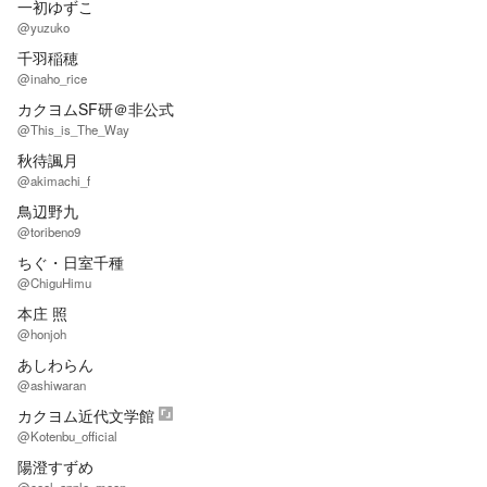
一初ゆずこ
@yuzuko
千羽稲穂
@inaho_rice
カクヨムSF研＠非公式
@This_is_The_Way
秋待諷月
@akimachi_f
鳥辺野九
@toribeno9
ちぐ・日室千種
@ChiguHimu
本庄 照
@honjoh
あしわらん
@ashiwaran
カクヨム近代文学館
@Kotenbu_official
陽澄すずめ