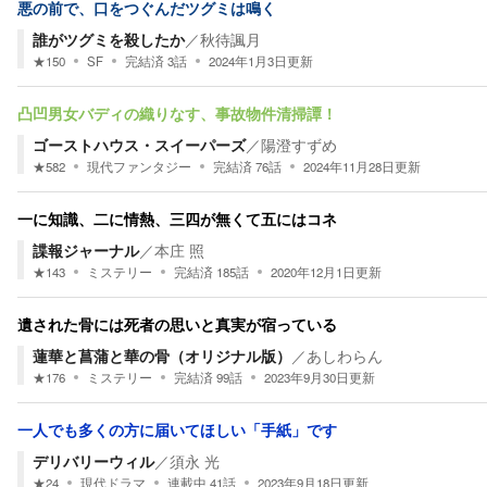
悪の前で、口をつぐんだツグミは鳴く
誰がツグミを殺したか
／
秋待諷月
★
150
SF
完結済
3
話
2024年1月3日
更新
凸凹男女バディの織りなす、事故物件清掃譚！
ゴーストハウス・スイーパーズ
／
陽澄すずめ
★
582
現代ファンタジー
完結済
76
話
2024年11月28日
更新
一に知識、二に情熱、三四が無くて五にはコネ
諜報ジャーナル
／
本庄 照
★
143
ミステリー
完結済
185
話
2020年12月1日
更新
遺された骨には死者の思いと真実が宿っている
蓮華と菖蒲と華の骨（オリジナル版）
／
あしわらん
★
176
ミステリー
完結済
99
話
2023年9月30日
更新
一人でも多くの方に届いてほしい「手紙」です
デリバリーウィル
／
須永 光
★
24
現代ドラマ
連載中
41
話
2023年9月18日
更新