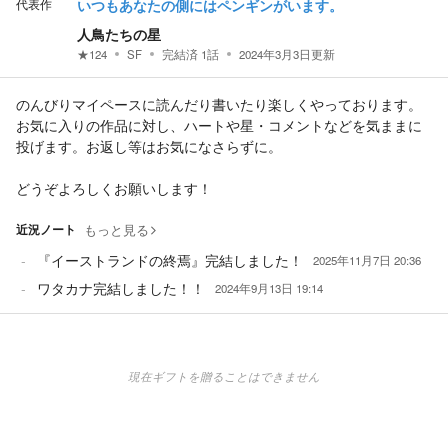
代表作
いつもあなたの側にはペンギンがいます。
人鳥たちの星
★
124
SF
完結済
1
話
2024年3月3日
更新
のんびりマイペースに読んだり書いたり楽しくやっております。
お気に入りの作品に対し、ハートや星・コメントなどを気ままに
投げます。お返し等はお気になさらずに。
どうぞよろしくお願いします！
近況ノート
もっと見る
『イーストランドの終焉』完結しました！
2025年11月7日 20:36
ワタカナ完結しました！！
2024年9月13日 19:14
現在ギフトを贈ることはできません