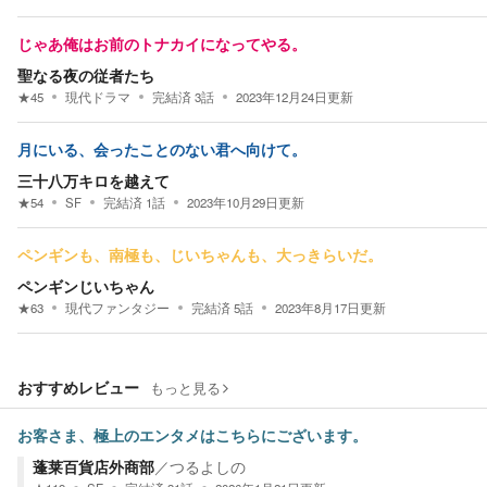
じゃあ俺はお前のトナカイになってやる。
聖なる夜の従者たち
★
45
現代ドラマ
完結済
3
話
2023年12月24日
更新
月にいる、会ったことのない君へ向けて。
三十八万キロを越えて
★
54
SF
完結済
1
話
2023年10月29日
更新
ペンギンも、南極も、じいちゃんも、大っきらいだ。
ペンギンじいちゃん
★
63
現代ファンタジー
完結済
5
話
2023年8月17日
更新
おすすめレビュー
もっと見る
お客さま、極上のエンタメはこちらにございます。
蓬莱百貨店外商部
／
つるよしの