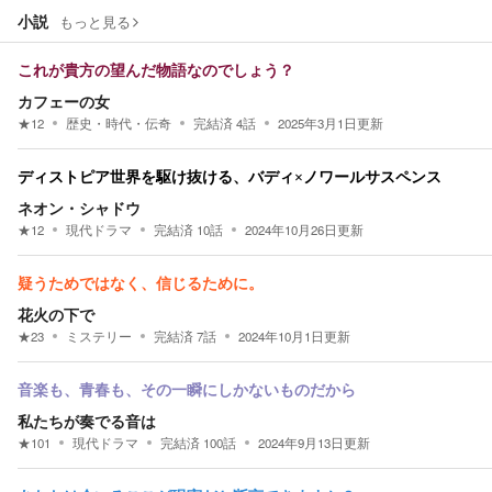
小説
もっと見る
これが貴方の望んだ物語なのでしょう？
カフェーの女
★
12
歴史・時代・伝奇
完結済
4
話
2025年3月1日
更新
ディストピア世界を駆け抜ける、バディ×ノワールサスペンス
ネオン・シャドウ
★
12
現代ドラマ
完結済
10
話
2024年10月26日
更新
疑うためではなく、信じるために。
花火の下で
★
23
ミステリー
完結済
7
話
2024年10月1日
更新
音楽も、青春も、その一瞬にしかないものだから
私たちが奏でる音は
★
101
現代ドラマ
完結済
100
話
2024年9月13日
更新