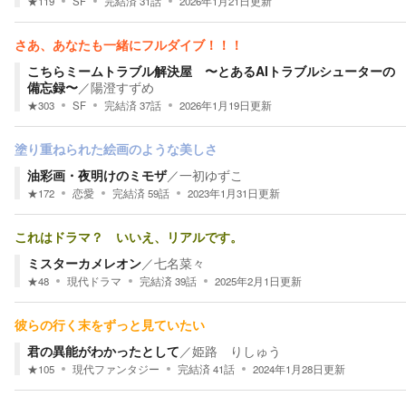
★
119
SF
完結済
31
話
2026年1月21日
更新
さあ、あなたも一緒にフルダイブ！！！
こちらミームトラブル解決屋 〜とあるAIトラブルシューターの
備忘録〜
／
陽澄すずめ
★
303
SF
完結済
37
話
2026年1月19日
更新
塗り重ねられた絵画のような美しさ
油彩画・夜明けのミモザ
／
一初ゆずこ
★
172
恋愛
完結済
59
話
2023年1月31日
更新
これはドラマ？ いいえ、リアルです。
ミスターカメレオン
／
七名菜々
★
48
現代ドラマ
完結済
39
話
2025年2月1日
更新
彼らの行く末をずっと見ていたい
君の異能がわかったとして
／
姫路 りしゅう
★
105
現代ファンタジー
完結済
41
話
2024年1月28日
更新