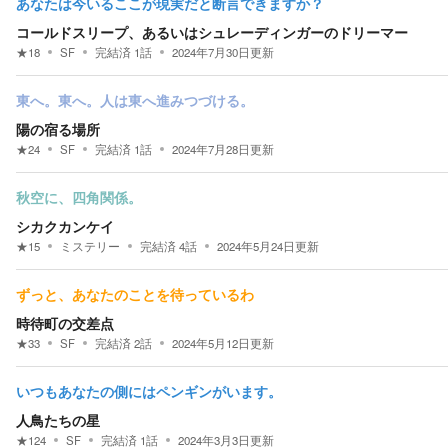
あなたは今いるここが現実だと断言できますか？
コールドスリープ、あるいはシュレーディンガーのドリーマー
★
18
SF
完結済
1
話
2024年7月30日
更新
東へ。東へ。人は東へ進みつづける。
陽の宿る場所
★
24
SF
完結済
1
話
2024年7月28日
更新
秋空に、四角関係。
シカクカンケイ
★
15
ミステリー
完結済
4
話
2024年5月24日
更新
ずっと、あなたのことを待っているわ
時待町の交差点
★
33
SF
完結済
2
話
2024年5月12日
更新
いつもあなたの側にはペンギンがいます。
人鳥たちの星
★
124
SF
完結済
1
話
2024年3月3日
更新