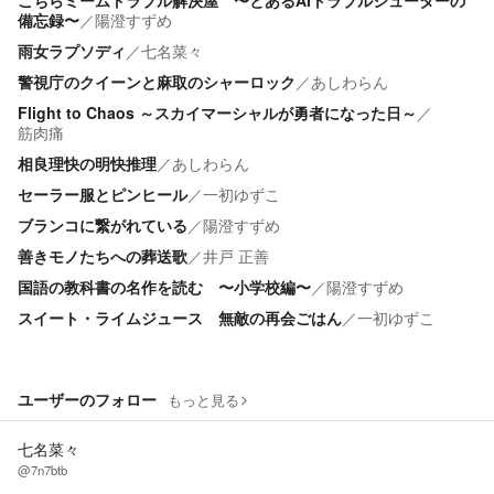
こちらミームトラブル解決屋 〜とあるAIトラブルシューターの
備忘録〜
／
陽澄すずめ
雨女ラプソディ
／
七名菜々
警視庁のクイーンと麻取のシャーロック
／
あしわらん
Flight to Chaos ～スカイマーシャルが勇者になった日～
／
筋肉痛
相良理快の明快推理
／
あしわらん
セーラー服とピンヒール
／
一初ゆずこ
ブランコに繋がれている
／
陽澄すずめ
善きモノたちへの葬送歌
／
井戸 正善
国語の教科書の名作を読む 〜小学校編〜
／
陽澄すずめ
スイート・ライムジュース 無敵の再会ごはん
／
一初ゆずこ
ユーザーのフォロー
もっと見る
七名菜々
@7n7btb