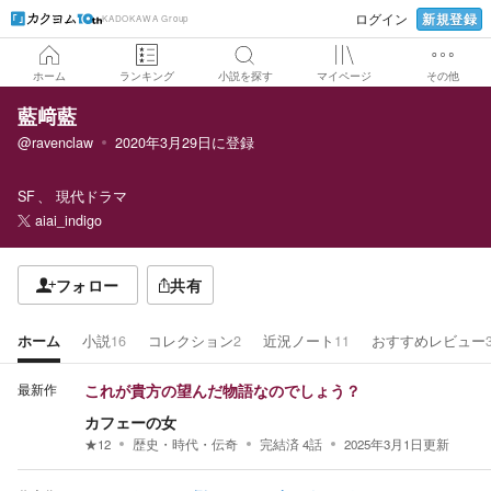
新規登録
ログイン
KADOKAWA Group
ホーム
ランキング
小説を探す
マイページ
その他
藍﨑藍
@ravenclaw
2020年3月29日
に登録
SF
現代ドラマ
aiai_indigo
フォロー
共有
ホーム
小説
16
コレクション
2
近況ノート
11
おすすめレビュー
最新作
これが貴方の望んだ物語なのでしょう？
カフェーの女
★
12
歴史・時代・伝奇
完結済
4
話
2025年3月1日
更新