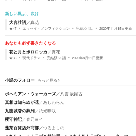
新しい風よ、吹け
大言壮語
／
真花
★
47
エッセイ・ノンフィクション
完結済
1
話
2020年11月15日
更新
あなたも必ず書きたくなる
花と月とポロロッカ
／
真花
★
36
現代ドラマ
完結済
25
話
2020年8月21日
更新
小説のフォロー
もっと見る
ボヘミアン・ウォーカーズ
／
八雲 辰毘古
真相は知らぬが花
／
あしわらん
九龍城砦の葬列
／
祇光瞭咲
櫻守神記
／
春乃ヨイ
蓬莱百貨店外商部
／
つるよしの