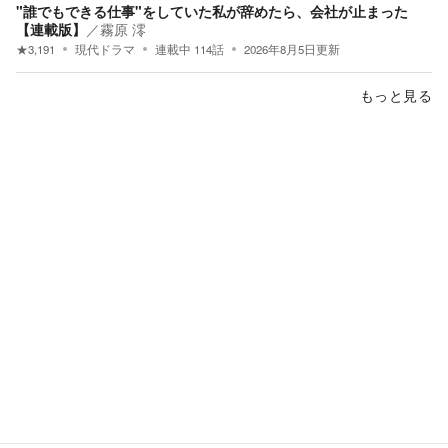
"誰でもできる仕事"をしていた私が辞めたら、会社が止まった
【連載版】
／
霧原 澪
★
3,191
現代ドラマ
連載中
114
話
2026年8月5日
更新
もっと見る