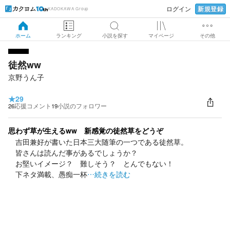
新規登録
ログイン
KADOKAWA Group
ホーム
ランキング
小説を探す
マイページ
その他
徒然ww
京野うん子
★
29
26
応援コメント
19
小説のフォロワー
思わず草が生えるww 新感覚の徒然草をどうぞ
吉田兼好が書いた日本三大随筆の一つである徒然草。
皆さんは読んだ事があるでしょうか？
お堅いイメージ？ 難しそう？ とんでもない！
下ネタ満載、愚痴一杯
…続きを読む