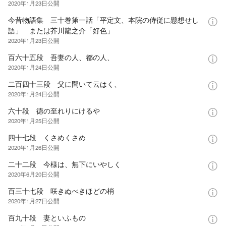
2020年1月23日
公開
今昔物語集 三十巻第一話「平定文、本院の侍従に懸想せし
語」 または芥川龍之介「好色」
2020年1月23日
公開
百六十五段 吾妻の人、都の人、
2020年1月24日
公開
二百四十三段 父に問いて云はく、
2020年1月24日
公開
六十段 徳の至れりにけるや
2020年1月25日
公開
四十七段 くさめくさめ
2020年1月26日
公開
二十二段 今様は、無下にいやしく
2020年6月20日
公開
百三十七段 咲きぬべきほどの梢
2020年1月27日
公開
百九十段 妻といふもの