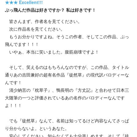
★★★
Excellent!!!
ぶっ飛んだ作品は好きですか？ 私は好きです！
皆さんまず、作者名を見てください。
次に作品名を見てください。
もうお分かりですよね。そうこの作者、そしてこの作品、ぶっ
飛んでます！！！
いやぁ、本当に笑いました。腹筋崩壊ですよ！
そして、笑えるのはもちろんなのですが、この作品、タイトル
通りあの吉田兼好の超有名作品『徒然草』の現代訳パロディーな
んです！
清少納言の『枕草子』、鴨長明の『方丈記』と合わせて日本三
大随筆の一つと評価されているあの名作のパロディーなんです
よ！！！
でも『徒然草』なんて、名前は知ってるけど内容なんてさっぱ
り分からないよ。というあなた。
安心してください。知らなくても十分楽しめます。そして『徒