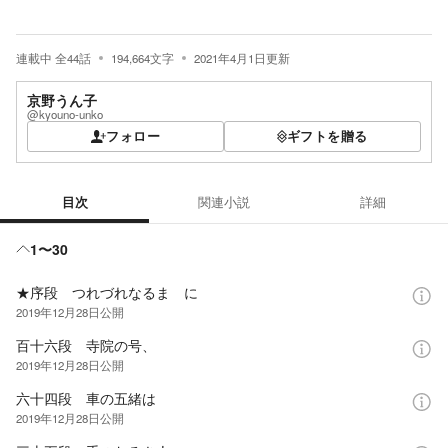
連載中
全
44
話
194,664
文字
2021年4月1日
更新
京野うん子
@kyouno-unko
フォロー
ギフトを贈る
目次
関連小説
詳細
目次
1〜30
★序段 つれづれなるまゝに
2019年12月28日
公開
百十六段 寺院の号、
2019年12月28日
公開
六十四段 車の五緒は
2019年12月28日
公開