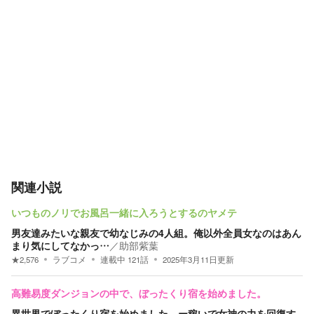
関連小説
いつものノリでお風呂一緒に入ろうとするのヤメテ
男友達みたいな親友で幼なじみの4人組。俺以外全員女なのはあん
まり気にしてなかっ…
／
助部紫葉
★
2,576
ラブコメ
連載中
121
話
2025年3月11日
更新
高難易度ダンジョンの中で、ぼったくり宿を始めました。
異世界でぼったくり宿を始めました ー稼いで女神の力を回復す