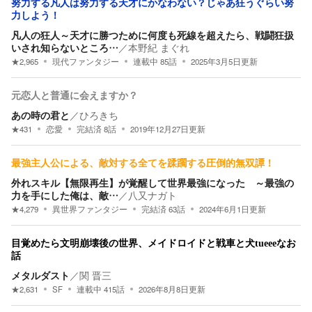
努力する凡人は努力する天才にかなわない？じゃあ狂うぐらい努
力しよう！
凡人の狂人～天才に勝つために何度も死線を超えたら、戦闘狂扱
いされ知らないところ…
／
本野紀 まぐれ
★
2,965
現代ファンタジー
連載中
85
話
2025年3月5日
更新
元恋人と普通に会えますか？
あの時の君と
／
ひろきち
★
431
恋愛
完結済
8
話
2019年12月27日
更新
最強主人公による、敵対する全てを蹂躙する圧倒的無双譚！
外れスキル【無限再生】が覚醒して世界最強になった ～最強の
力を手にした俺は、敵…
／
八又ナガト
★
4,279
異世界ファンタジー
完結済
63
話
2024年6月1日
更新
目覚めたら文明崩壊後の世界、メイドロイドと戦車と犬tueeeなお
話
メタルダスト
／
関 晋三
★
2,631
SF
連載中
415
話
2026年8月8日
更新