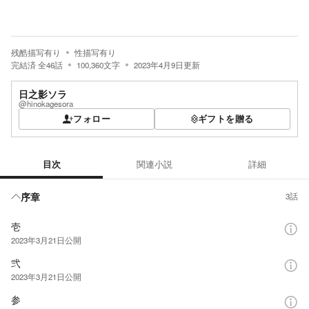
残酷描写有り
性描写有り
完結済
全
46
話
100,360
文字
2023年4月9日
更新
日之影ソラ
@hinokagesora
フォロー
ギフトを贈る
目次
関連小説
詳細
目次
序章
3話
壱
2023年3月21日
公開
弐
2023年3月21日
公開
参