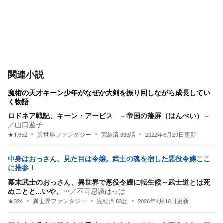
関連小説
魔術の天才キーン少年がなぜか大剣を振り回しながら成長してい
く物語
ロドネア戦記、キーン・アービス －帝国の藩屏（はんぺい）－
／
山口遊子
★
1,652
異世界ファンタジー
完結済
333
話
2022年6月29日
更新
中身はおっさん、見た目は令嬢。武士の魂を宿した悪役令嬢ここ
に推参！
幕末武士のおっさん、異世界で悪役令嬢に転生候～武士道とは死
ぬことと...いや、…
／
不可思議はっぱ
★
324
異世界ファンタジー
完結済
83
話
2026年4月16日
更新