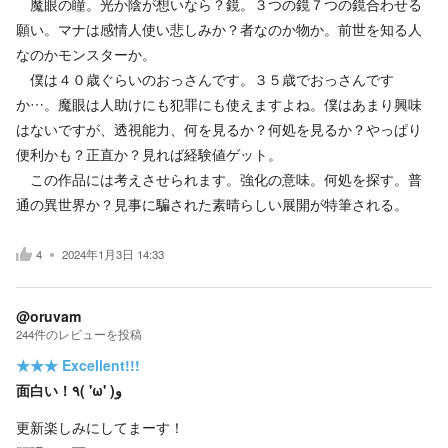
魔眼の瞳。光か陰が想いなら？鏡。３つの鏡７つの鏡合わせる
願い。マナは感情人使い悲しみか？者なのか物か。前世を知る人
なのかモンスターか。
僕は４０歳ぐらいのおっさんです。３５歳でおっさんです
か…。魔眼は人助けにも犯罪にも使えますよね。僕はあまり興味
はないですが、透視能力、何を見るか？何処を見るか？やっぱり
便利かも？正直か？見れば経験値ゲット。
この作品には考えさせられます。強化の意味。何処を探す。普
通の異世界か？見事に騙された素晴らしい展開が特筆される。
4
2024年1月3日 14:33
@oruvam
244
件の
レビューを投稿
★★★
Excellent!!!
面白い！٩( 'ω' )و
更新楽しみにしてまーす！