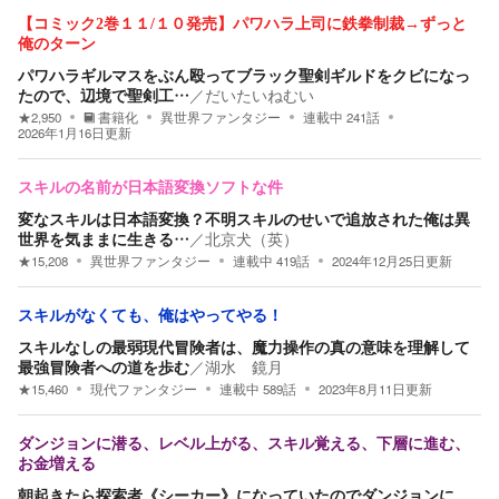
【コミック2巻１１/１０発売】パワハラ上司に鉄拳制裁→ずっと
俺のターン
パワハラギルマスをぶん殴ってブラック聖剣ギルドをクビになっ
たので、辺境で聖剣工…
／
だいたいねむい
★
2,950
書籍化
異世界ファンタジー
連載中
241
話
2026年1月16日
更新
スキルの名前が日本語変換ソフトな件
変なスキルは日本語変換？不明スキルのせいで追放された俺は異
世界を気ままに生きる…
／
北京犬（英）
★
15,208
異世界ファンタジー
連載中
419
話
2024年12月25日
更新
スキルがなくても、俺はやってやる！
スキルなしの最弱現代冒険者は、魔力操作の真の意味を理解して
最強冒険者への道を歩む
／
湖水 鏡月
★
15,460
現代ファンタジー
連載中
589
話
2023年8月11日
更新
ダンジョンに潜る、レベル上がる、スキル覚える、下層に進む、
お金増える
朝起きたら探索者《シーカー》になっていたのでダンジョンに