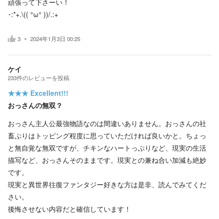
頑張って下さーい！
･:*+.\(( °ω° ))/.:+
3
2024年1月3日 00:25
ケイ
233
件の
レビューを投稿
★★★
Excellent!!!
おっさんの無双？
おっさん主人公最強物語なのは間違いありません。おっさんの社
畜ぶりはトッピング程度に思っていただければ良いかと。ちょっ
と無自覚な無双ですが、チキンなハートっぷりなど、現実の生活
描写など、おっさんそのままです。現実との兼ね合い加減も絶妙
です。
現実と異世界往復ファンタジー好きな方は是非、読んでみてくだ
さい。
後悔させない内容だと確信しています！