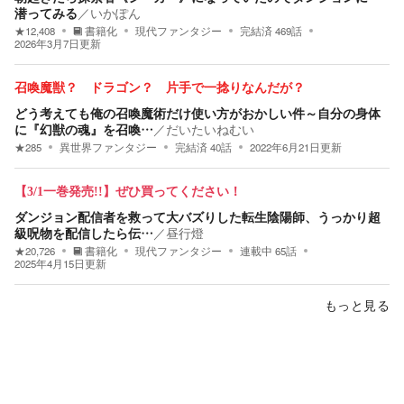
潜ってみる
／
いかぽん
★
12,408
書籍化
現代ファンタジー
完結済
469
話
2026年3月7日
更新
召喚魔獣？ ドラゴン？ 片手で一捻りなんだが？
どう考えても俺の召喚魔術だけ使い方がおかしい件～自分の身体
に『幻獣の魂』を召喚…
／
だいたいねむい
★
285
異世界ファンタジー
完結済
40
話
2022年6月21日
更新
【3/1一巻発売!!】ぜひ買ってください！
ダンジョン配信者を救って大バズりした転生陰陽師、うっかり超
級呪物を配信したら伝…
／
昼行燈
★
20,726
書籍化
現代ファンタジー
連載中
65
話
2025年4月15日
更新
もっと見る