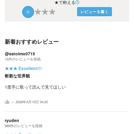
★で称える
★
★
★
レビューを書く
新着おすすめレビュー
@satoimo0715
15
件の
レビューを投稿
★★★
Excellent!!!
斬新な世界観
1度手に取って読んで見てほしい
2026年4月13日 04:20
ryuden
889
件の
レビューを投稿