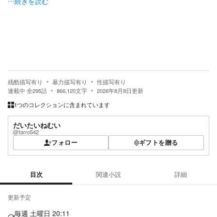
…続きを読む
残酷描写有り
暴力描写有り
性描写有り
連載中
全
295
話
866,120
文字
2026年8月8日
更新
1つのコレクションに含まれています
だいたいねむい
@tarro542
フォロー
ギフトを贈る
目次
関連小説
詳細
目次
更新予定
毎週 土曜日 20:11