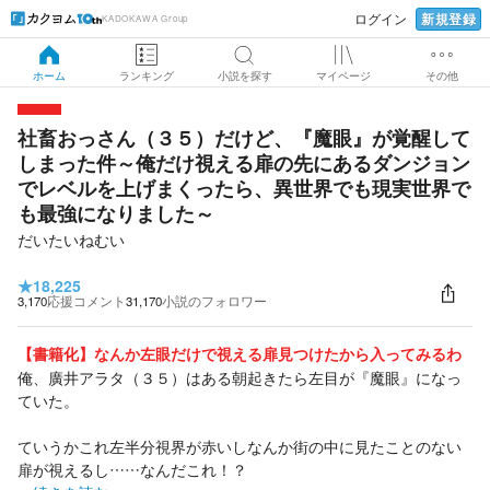
新規登録
ログイン
KADOKAWA Group
ホーム
ランキング
小説を探す
マイページ
その他
社畜おっさん（３５）だけど、『魔眼』が覚醒して
しまった件～俺だけ視える扉の先にあるダンジョン
でレベルを上げまくったら、異世界でも現実世界で
も最強になりました～
だいたいねむい
★
18,225
3,170
応援コメント
31,170
小説のフォロワー
【書籍化】なんか左眼だけで視える扉見つけたから入ってみるわ
俺、廣井アラタ（３５）はある朝起きたら左目が『魔眼』になっ
ていた。
ていうかこれ左半分視界が赤いしなんか街の中に見たことのない
扉が視えるし……なんだこれ！？