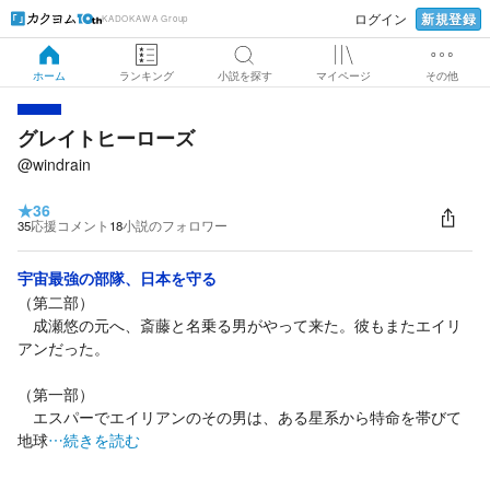
新規登録
ログイン
KADOKAWA Group
ホーム
ランキング
小説を探す
マイページ
その他
グレイトヒーローズ
@windrain
★
36
35
応援コメント
18
小説のフォロワー
宇宙最強の部隊、日本を守る
（第二部）
成瀬悠の元へ、斎藤と名乗る男がやって来た。彼もまたエイリ
アンだった。
（第一部）
エスパーでエイリアンのその男は、ある星系から特命を帯びて
地球
…続きを読む