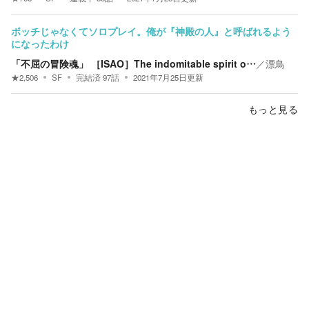
ボッチじゃなくてソロプレイ。俺が『神殿の人』と呼ばれるよう
になったわけ
「不屈の冒険魂」 ［ISAO］The indomitable spirit o…
／
漂鳥
★
2,506
SF
完結済
97
話
2021年7月25日
更新
もっと見る