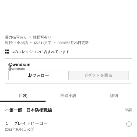
暴力描写有り
性描写有り
連載中
全
38
話
65,311
文字
2024年6月23日
更新
1つのコレクションに含まれています
@windrain
@windrain
フォロー
ギフトを贈る
目次
関連小説
詳細
目次
第一部 日本防衛戦線
36話
１ グレイトヒーロー
2022年9月6日
公開