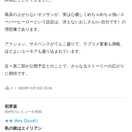
風采の上がらないオジサンが、実は心優しくめちゃめちゃ強いス
ーパーヒーローという設定は、冴えないおじさん(←自分です）の
理想像であります。
アクション、サスペンスがてんこ盛りで、ラブコメ要素も満載、
ほどよいユーモアも盛り込まれています。
近々第二部が公開予定とのことで、さらなるストーリーの広がり
に期待です。
2
2023年10月16日 05:36
初芽楽
604
件の
レビューを投稿
★★
Very Good!!
私の彼はエイリアン