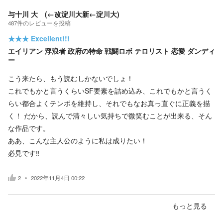
与十川 大 (←改淀川大新←淀川大)
487
件の
レビューを投稿
★★★
Excellent!!!
エイリアン 浮浪者 政府の特命 戦闘ロボ テロリスト 恋愛 ダンディ
ー
こう来たら、もう読むしかないでしょ！
これでもかと言うくらいSF要素を詰め込み、これでもかと言うく
らい都合よくテンポを維持し、それでもなお真っ直ぐに正義を描
く！ だから、読んで清々しい気持ちで微笑むことが出来る、そん
な作品です。
ああ、こんな主人公のように私は成りたい！
必見です‼️
2
2022年11月4日 00:22
もっと見る