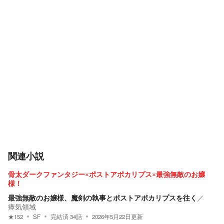
関連小説
骨太ダークファンタジー×ポストアポカリプス×最強無敵のお嬢
様！
最強無敵のお嬢様、魔剣の執事とポストアポカリプスを往く
／
瘴気領域
★
152
SF
完結済
34
話
2026年5月22日
更新