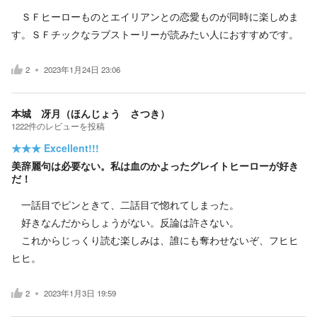
ＳＦヒーローものとエイリアンとの恋愛ものが同時に楽しめま
す。ＳＦチックなラブストーリーが読みたい人におすすめです。
2
2023年1月24日 23:06
本城 冴月（ほんじょう さつき）
1222
件の
レビューを投稿
★★★
Excellent!!!
美辞麗句は必要ない。私は血のかよったグレイトヒーローが好き
だ！
一話目でピンときて、二話目で惚れてしまった。
好きなんだからしょうがない。反論は許さない。
これからじっくり読む楽しみは、誰にも奪わせないぞ、フヒヒ
ヒヒ。
2
2023年1月3日 19:59