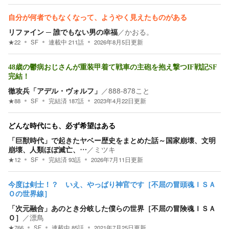
自分が何者でもなくなって、ようやく見えたものがある
リファイン ─ 誰でもない男の幸福
／
かおる。
★
22
SF
連載中
211
話
2026年8月5日
更新
48歳の鬱病おじさんが重装甲着て戦車の主砲を抱え撃つIF戦記SF
完結！
徹攻兵「アデル・ヴォルフ」
／
888-878こと
★
88
SF
完結済
187
話
2023年4月22日
更新
どんな時代にも、必ず希望はある
「巨獣時代」で起きたヤベー歴史をまとめた話～国家崩壊、文明
崩壊、人類ほぼ滅亡、…
／
ミツキ
★
12
SF
完結済
93
話
2026年7月11日
更新
今度は剣士！？ いえ、やっぱり神官です［不屈の冒頭魂ＩＳＡ
Ｏの世界線］
「次元融合」あのとき分岐した僕らの世界［不屈の冒険魂ＩＳＡ
Ｏ］
／
漂鳥
★
766
SF
連載中
85
話
2021年7月25日
更新