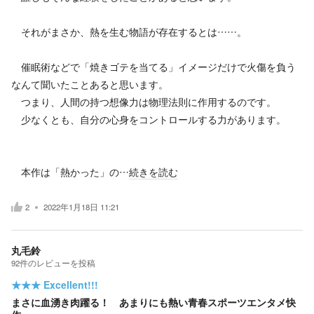
それがまさか、熱を生む物語が存在するとは……。
催眠術などで「焼きゴテを当てる」イメージだけで火傷を負う
なんて聞いたことあると思います。
つまり、人間の持つ想像力は物理法則に作用するのです。
少なくとも、自分の心身をコントロールする力があります。
本作は「熱かった」の…
続きを読む
2
2022年1月18日 11:21
丸毛鈴
92
件の
レビューを投稿
★★★
Excellent!!!
まさに血湧き肉躍る！ あまりにも熱い青春スポーツエンタメ快