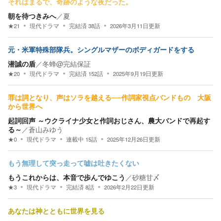
それはまるで、奇跡のような夜だった。
朝を待つきみへ
／
夏
★
21
現代ドラマ
完結済
38
話
2026年3月11日
更新
元・米軍特殊部隊兵。シングルマザーのボディガードをする
潜誠の盾
／
冬蜂@完結保証
★
20
現代ドラマ
完結済
152
話
2025年9月19日
更新
罪は詞となり、声はソラを越える──作詞家視点バンドもの 大阪
から世界へ
起詞回声 ～ウクライナ少女と作詞おじさん、農大バンドで再起す
る～
／
蒼山みゆう
★
0
現代ドラマ
連載中
15
話
2025年12月26日
更新
もう無理して突っ走って嘘は吐きたくない
もうこれからは、本音で歩んでゆこう
／
砂糖甘〆
★
3
現代ドラマ
完結済
8
話
2026年2月22日
更新
あなたは神とともに世界を見る