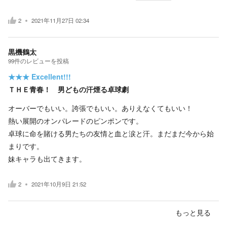
2
2021年11月27日 02:34
黒機鶴太
99
件の
レビューを投稿
★★★
Excellent!!!
ＴＨＥ青春！ 男どもの汗煙る卓球劇
オーバーでもいい。誇張でもいい。ありえなくてもいい！
熱い展開のオンパレードのピンポンです。
卓球に命を賭ける男たちの友情と血と涙と汗。まだまだ今から始
まりです。
妹キャラも出てきます。
2
2021年10月9日 21:52
もっと見る