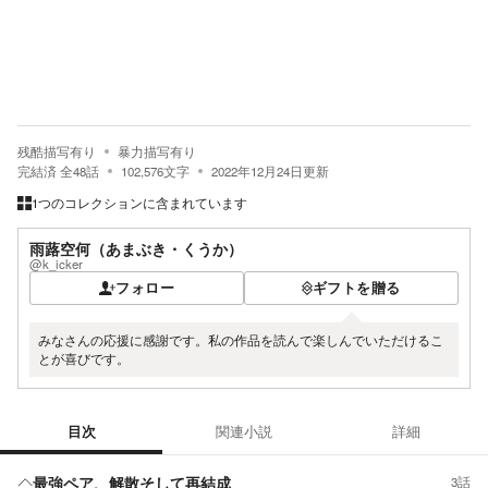
残酷描写有り
暴力描写有り
完結済
全
48
話
102,576
文字
2022年12月24日
更新
1つのコレクションに含まれています
雨蕗空何（あまぶき・くうか）
@k_icker
フォロー
ギフトを贈る
みなさんの応援に感謝です。私の作品を読んで楽しんでいただけるこ
とが喜びです。
目次
関連小説
詳細
目次
最強ペア、解散そして再結成
3話