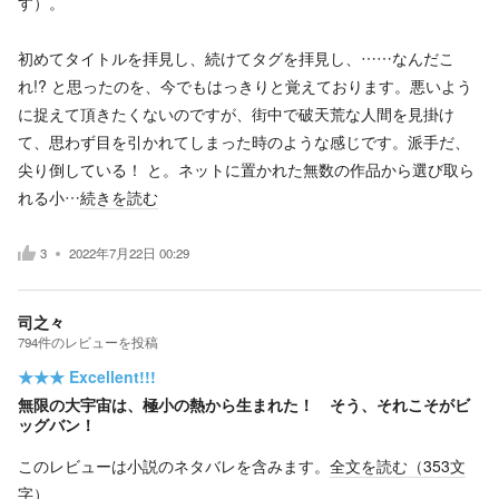
す）。
初めてタイトルを拝見し、続けてタグを拝見し、……なんだこ
れ!? と思ったのを、今でもはっきりと覚えております。悪いよう
に捉えて頂きたくないのですが、街中で破天荒な人間を見掛け
て、思わず目を引かれてしまった時のような感じです。派手だ、
尖り倒している！ と。ネットに置かれた無数の作品から選び取ら
れる小…
続きを読む
3
2022年7月22日 00:29
司之々
794
件の
レビューを投稿
★★★
Excellent!!!
無限の大宇宙は、極小の熱から生まれた！ そう、それこそがビ
ッグバン！
このレビューは小説のネタバレを含みます。
全文を読む（
353
文
字）