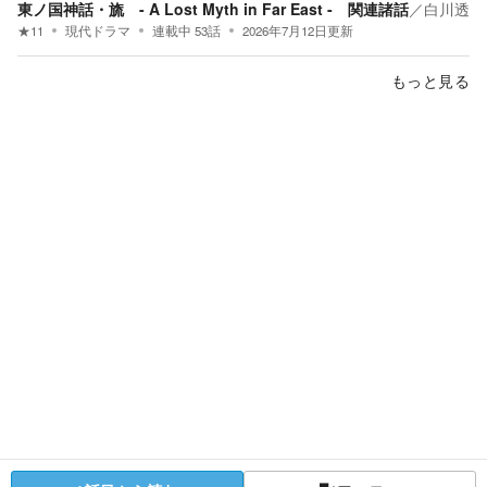
東ノ国神話・旒 - A Lost Myth in Far East - 関連諸話
／
白川透
★
11
現代ドラマ
連載中
53
話
2026年7月12日
更新
もっと見る