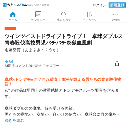
新規登録
ログイン
KADOKAWA Group
ホーム
ランキング
小説を探す
マイページ
その他
ツインツイストドライブトライブ！ 卓球ダブルス
青春殺伐高校男児バチバチ炎獄血風劇
雨蕗空何（あまぶき・くうか）
★
64
73
応援コメント
29
小説のフォロワー
卓球×トンデモ×クソデカ感情！血潮が燃える男たちの青春殺伐物
語！
※この作品は男同士の激重感情とトンデモスポーツ要素を含みま
す。
卓球ダブルスの魔境、待ち受ける強敵。
男たちの意地が、友情が、命がけの信念が、卓球台に血の嵐を
…
続きを読む