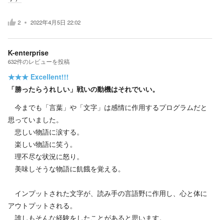
2
2022年4月5日 22:02
K-enterprise
632
件の
レビューを投稿
★★★
Excellent!!!
「勝ったらうれしい」戦いの動機はそれでいい。
今までも「言葉」や「文字」は感情に作用するプログラムだと
思っていました。
悲しい物語に涙する。
楽しい物語に笑う。
理不尽な状況に怒り。
美味しそうな物語に飢餓を覚える。
インプットされた文字が、読み手の言語野に作用し、心と体に
アウトプットされる。
誰しもそんな経験をしたことがあると思います。