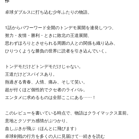
作
卓球ダブルスに打ち込む少年ふたりの物語。
1話からパワーワード全開のトンデモ展開を連発しつつ、
努力・友情・勝利・ときに敗北の王道展開、
思わずほろりとさせられる周囲の人との関係も織り込み、
ひりつくような勝負の世界に読者を引き込んでいく。
トンデモだけどトンデモだけじゃない。
王道だけどスパイスあり。
熱過ぎる青春、人情、痛み、そして笑い。
超が付くほど個性的でクセ者のライバル。
エンタメに求めるものは全部ここにある……！
このレビューを書いている時点で、物語はクライマックス直前。
意地とクソデカ感情がぶつかり、
血しぶきが飛ぶ（ほんとに飛びます）
卓球剣戟の行方を多くの人に見届けて…
続きを読む