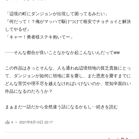
「辺境の町にダンジョンが出現して困ってるみたい」
『何だって！？俺がマッハで駆けつけて格安でチョチョイと解決
してやるぜ』
「キャー！勇者様ステキ抱いてー」
……そんな都合が良いことなかなか起こんないんだってww
この作品はきっとそんな、人も通わぬ辺境領地の貧乏貴族にとっ
て、ダンジョンが如何に領地に富を齎し、また恩恵を齎すまでに
どんな苦労や理不尽を越えなければいけないのか、世知辛面白い
作品になるのだろうか？
まぁまだ一話だから全然違う話になるかもし…
続きを読む
4
2021年8月10日 22:17