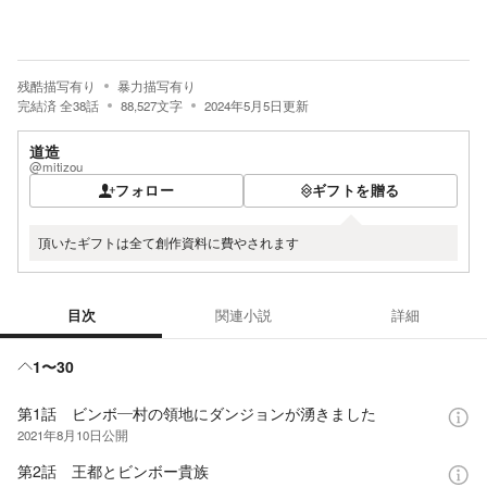
残酷描写有り
暴力描写有り
完結済
全
38
話
88,527
文字
2024年5月5日
更新
道造
@mitizou
フォロー
ギフトを贈る
頂いたギフトは全て創作資料に費やされます
目次
関連小説
詳細
目次
1〜30
第1話 ビンボ―村の領地にダンジョンが湧きました
2021年8月10日
公開
第2話 王都とビンボー貴族