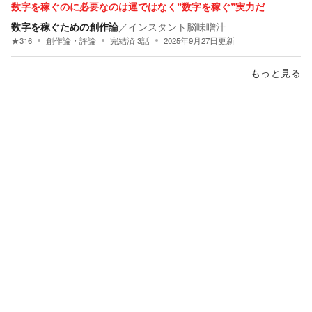
数字を稼ぐのに必要なのは運ではなく”数字を稼ぐ”実力だ
数字を稼ぐための創作論
／
インスタント脳味噌汁
★
316
創作論・評論
完結済
3
話
2025年9月27日
更新
もっと見る