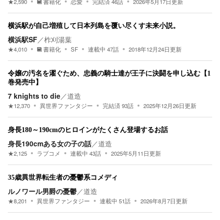
★
2,590
書籍化
恋愛
完結済
46
話
2026年5月17日
更新
横浜駅が自己増殖して日本列島を覆い尽くす未来小説。
横浜駅SF
／
柞刈湯葉
★
4,010
書籍化
SF
連載中
47
話
2018年12月24日
更新
令嬢の汚名を濯ぐため、忠義の騎士達が王子に決闘を申し込む【1
巻発売中】
7 knights to die
／
道造
★
12,370
異世界ファンタジー
完結済
93
話
2025年12月26日
更新
身長180～190cmのヒロインがたくさん登場するお話
身長190cmある女の子の話
／
道造
★
2,125
ラブコメ
連載中
43
話
2025年5月11日
更新
35歳異世界転生者の憂鬱系コメディ
ルノワール男爵の憂鬱
／
道造
★
8,201
異世界ファンタジー
連載中
51
話
2026年8月7日
更新