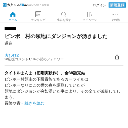
新規登録
ログイン
KADOKAWA Group
ホーム
ランキング
小説を探す
マイページ
その他
ビンボ―村の領地にダンジョンが湧きました
道造
★
1,412
98
応援コメント
1,192
小説のフォロワー
タイトルまんま（初期実験作）。全38話完結
ビンボー村領主の下級貴族であるカーライルは
ビンボーなりにこの世の春を謳歌していたが
領地にダンジョンが突如湧いた事により、その全てが破綻してし
まう。
冒険や青
…続きを読む