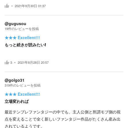
2021年9月30日 01:37
@gugusou
19
件の
レビューを投稿
★★★
Excellent!!!
もっと続きが読みたい❗️
3
2021年8月28日 20:57
@golgo31
319
件の
レビューを投稿
★★★
Excellent!!!
立場変われば
最近テンプレファンタジーの中でも、主人公側と所謂モブ側の視
点を変えることで全く新しいファンタジー作品がたくさん産み出
されているようです。