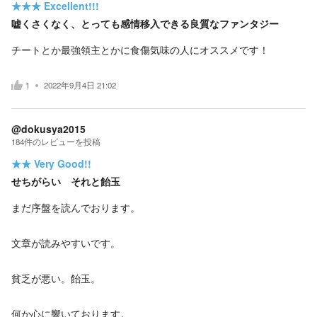
★★★
Excellent!!!
嘘くさくなく、とっても感情移入できる良質なファンタジー
チートとか最強領主とかに食傷気味の人にオススメです！
1
2022年9月4日 21:02
@dokusya2015
184
件の
レビューを投稿
★★
Very Good!!
せちがらい それと飴玉
まだ序盤を読んでおります。
文章が読みやすいです。
貧乏が悪い。飴玉。
何か心に響いております。