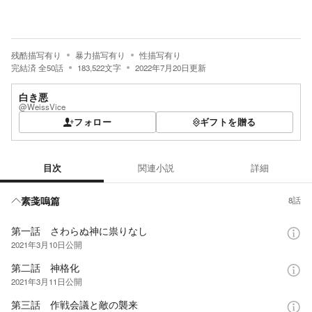
残酷描写有り
暴力描写有り
性描写有り
完結済
全
50
話
183,522
文字
2022年7月20日
更新
白き悪
@WeissVice
フォロー
ギフトを贈る
目次
関連小説
詳細
目次
素戔嗚篇
8話
第一話 さわらぬ神に祟りなし
2021年3月10日
公開
第二話 神格化
2021年3月11日
公開
第三話 作戦会議と敵の襲来