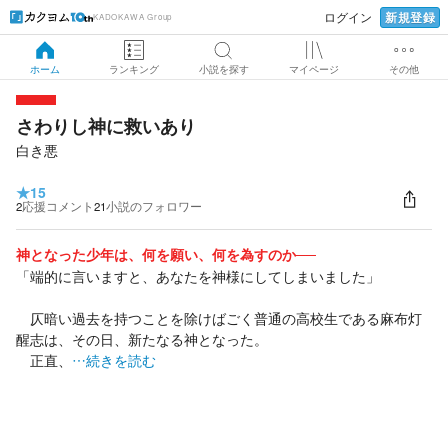
新規登録
ログイン
KADOKAWA Group
ホーム
ランキング
小説を探す
マイページ
その他
さわりし神に救いあり
白き悪
★
15
2
応援コメント
21
小説のフォロワー
神となった少年は、何を願い、何を為すのか──
「端的に言いますと、あなたを神様にしてしまいました」
仄暗い過去を持つことを除けばごく普通の高校生である麻布灯
醒志は、その日、新たなる神となった。
正直、
…続きを読む