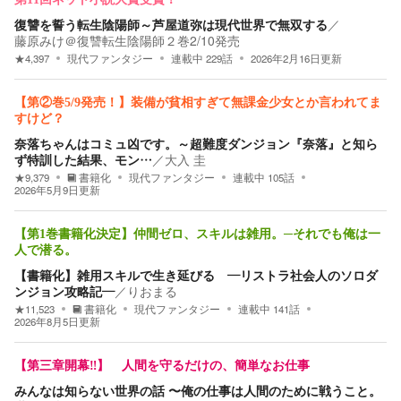
復讐を誓う転生陰陽師～芦屋道弥は現代世界で無双する
／
藤原みけ＠復讐転生陰陽師２巻2/10発売
★
4,397
現代ファンタジー
連載中
229
話
2026年2月16日
更新
【第②巻5/9発売！】装備が貧相すぎて無課金少女とか言われてま
すけど？
奈落ちゃんはコミュ凶です。～超難度ダンジョン『奈落』と知ら
ず特訓した結果、モン…
／
大入 圭
★
9,379
書籍化
現代ファンタジー
連載中
105
話
2026年5月9日
更新
【第1巻書籍化決定】仲間ゼロ、スキルは雑用。─それでも俺は一
人で潜る。
【書籍化】雑用スキルで生き延びる ―リストラ社会人のソロダ
ンジョン攻略記―
／
りおまる
★
11,523
書籍化
現代ファンタジー
連載中
141
話
2026年8月5日
更新
【第三章開幕‼️】 人間を守るだけの、簡単なお仕事
みんなは知らない世界の話 〜俺の仕事は人間のために戦うこと。