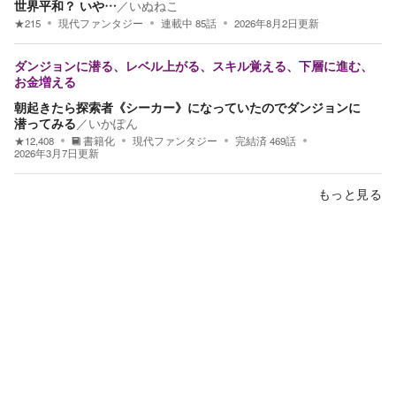
世界平和？ いや…
／
いぬねこ
★
215
現代ファンタジー
連載中
85
話
2026年8月2日
更新
ダンジョンに潜る、レベル上がる、スキル覚える、下層に進む、
お金増える
朝起きたら探索者《シーカー》になっていたのでダンジョンに
潜ってみる
／
いかぽん
★
12,408
書籍化
現代ファンタジー
完結済
469
話
2026年3月7日
更新
もっと見る