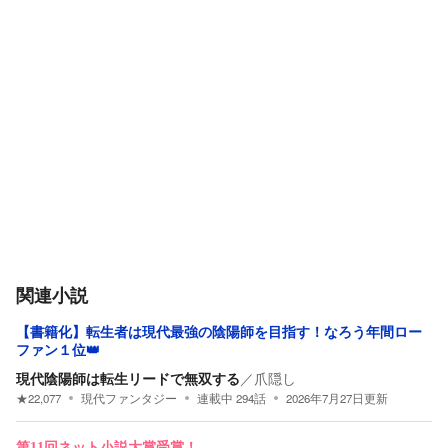
関連小説
【書籍化】転生者は現代最強の陰陽師を目指す！なろう年間ロー
ファン１位👑
現代陰陽師は転生リードで無双する
／
爪隠し
★
22,077
現代ファンタジー
連載中
294
話
2026年7月27日
更新
第11回ネット小説大賞受賞！