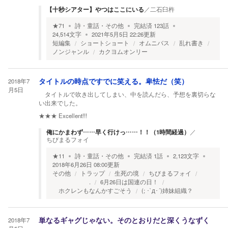
【十秒シアター】やつはここにいる
／
二石臼杵
★
71
詩・童話・その他
完結済
123
話
24,514
文字
2021年5月5日 22:26
更新
短編集
ショートショート
オムニバス
乱れ書き
ノンジャンル
カクヨムオンリー
2018年7
タイトルの時点ですでに笑える。卑怯だ（笑）
月5日
タイトルで吹き出してしまい、中を読んだら、予想を裏切らな
い出来でした。
★★★
Excellent!!!
俺にかまわず……早く行けっ……！！（1時間経過）
／
ちびまるフォイ
★
11
詩・童話・その他
完結済
1
話
2,123
文字
2018年6月26日 08:00
更新
その他
トラップ
生死の境
ちびまるフォイ
.
6月26日は国連の日！
ホクレンもなんかすごそう
(; ･`д･´)姉妹組織？
2018年7
単なるギャグじゃない。そのとおりだと深くうなずく