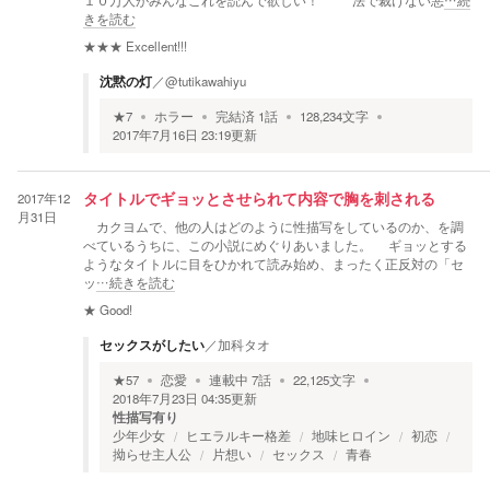
１０万人がみんなこれを読んで欲しい！ 法で裁けない悪
…続
きを読む
★★★
Excellent!!!
沈黙の灯
／
@tutikawahiyu
★
7
ホラー
完結済
1
話
128,234
文字
2017年7月16日 23:19
更新
2017年12
タイトルでギョッとさせられて内容で胸を刺される
月31日
カクヨムで、他の人はどのように性描写をしているのか、を調
べているうちに、この小説にめぐりあいました。 ギョッとする
ようなタイトルに目をひかれて読み始め、まったく正反対の「セ
ッ
…続きを読む
★
Good!
セックスがしたい
／
加科タオ
★
57
恋愛
連載中
7
話
22,125
文字
2018年7月23日 04:35
更新
性描写有り
少年少女
ヒエラルキー格差
地味ヒロイン
初恋
拗らせ主人公
片想い
セックス
青春