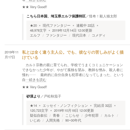
★★
Very Good!!
こちら日本国、埼玉県エルフ保護特区
／
怪奇！殺人猫太郎
★
20
現代ファンタジー
連載中
22
話
48,978
文字
2019年12月14日 12:00
更新
エルフ
ファンタジー
現代日本
コメディ
2019年11
私とは全く違う主人公。でも、彼なりの苦しみがよく描
月17日
けている
カルト宗教の親に育てられ、学校でうまくコミュニケーション
できなかった少年が、やがて孤独を望み、教師を憎み、殺人者に
憧れ…… 最終的に自分自身も犯罪者になってしまった、という
自
…続きを読む
★★
Very Good!!
砂漠より
／
戸松秋茄子
★
14
エッセイ・ノンフィクション
完結済
32
話
120,723
文字
2019年10月18日 12:00
更新
疑似自叙伝
青春
こじらせ
少年犯罪
カルト
いじめ
人間失格
90~00年代