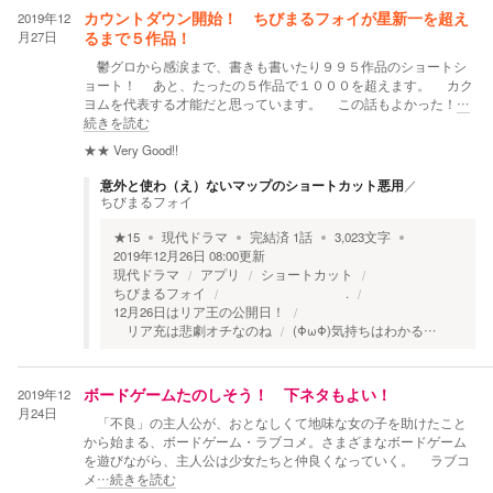
2019年12
カウントダウン開始！ ちびまるフォイが星新一を超え
月27日
るまで５作品！
鬱グロから感涙まで、書きも書いたり９９５作品のショートシ
ョート！ あと、たったの５作品で１０００を超えます。 カク
ヨムを代表する才能だと思っています。 この話もよかった！
…
続きを読む
★★
Very Good!!
意外と使わ（え）ないマップのショートカット悪用
／
ちびまるフォイ
★
15
現代ドラマ
完結済
1
話
3,023
文字
2019年12月26日 08:00
更新
現代ドラマ
アプリ
ショートカット
ちびまるフォイ
.
12月26日はリア王の公開日！
リア充は悲劇オチなのね
(ΦωΦ)気持ちはわかる…
2019年12
ボードゲームたのしそう！ 下ネタもよい！
月24日
「不良」の主人公が、おとなしくて地味な女の子を助けたこと
から始まる、ボードゲーム・ラブコメ。さまざまなボードゲーム
を遊びながら、主人公は少女たちと仲良くなっていく。 ラブコ
メ
…続きを読む