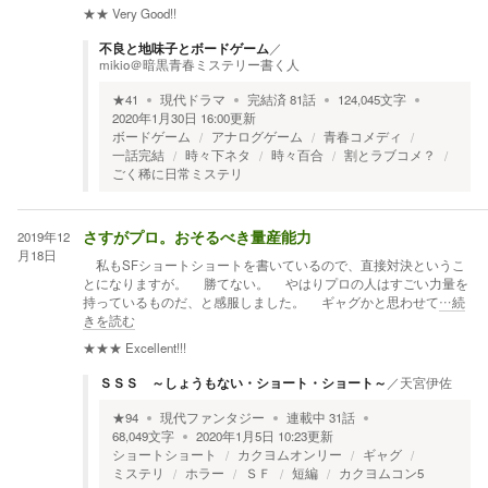
★★
Very Good!!
不良と地味子とボードゲーム
／
mikio＠暗黒青春ミステリー書く人
★
41
現代ドラマ
完結済
81
話
124,045
文字
2020年1月30日 16:00
更新
ボードゲーム
アナログゲーム
青春コメディ
一話完結
時々下ネタ
時々百合
割とラブコメ？
ごく稀に日常ミステリ
2019年12
さすがプロ。おそるべき量産能力
月18日
私もSFショートショートを書いているので、直接対決というこ
とになりますが。 勝てない。 やはりプロの人はすごい力量を
持っているものだ、と感服しました。 ギャグかと思わせて
…続
きを読む
★★★
Excellent!!!
ＳＳＳ ～しょうもない・ショート・ショート～
／
天宮伊佐
★
94
現代ファンタジー
連載中
31
話
68,049
文字
2020年1月5日 10:23
更新
ショートショート
カクヨムオンリー
ギャグ
ミステリ
ホラー
ＳＦ
短編
カクヨムコン5