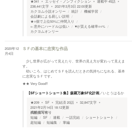
★
341
エッセイ・ノンフィクション
連載中
45
話
238,441
文字
2021年3月3日 22:00
更新
カクヨム小説オンリー
統計
機械学習
会話劇による易しい説明
★○個で上位50%に仲間入り
←意外にハードルは低い
♥が貰える確率○○%
カクヨムオンリー
2020年12
ＳＦの基本に忠実な作品
月4日
少し世界が広がって見えたり、世界の見え方が変わって見えま
す。
幼いころ、はじめてＳＦを読んだときの気持ちになれる、基本
に忠実なＳＦです。
★★
Very Good!!
【SFショートショート集】森羅万象SF化計画
／
いとうはるか
★
209
SF
完結済
20
話
32,847
文字
2021年2月14日 18:12
更新
残酷描写有り
短編
SF
連載
一話完結
ショートショート
超短編
短編集
掌編