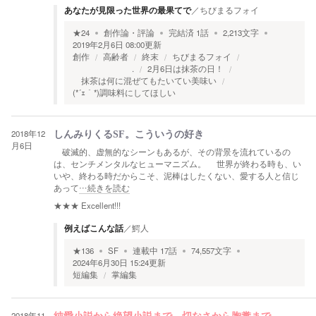
あなたが見限った世界の最果てで
／
ちびまるフォイ
★
24
創作論・評論
完結済
1
話
2,213
文字
2019年2月6日 08:00
更新
創作
高齢者
終末
ちびまるフォイ
.
2月6日は抹茶の日！
抹茶は何に混ぜてもたいてい美味い
(*´ｪ｀*)調味料にしてほしい
2018年12
しんみりくるSF。こういうの好き
月6日
破滅的、虚無的なシーンもあるが、その背景を流れているの
は、センチメンタルなヒューマニズム。 世界が終わる時も、い
いや、終わる時だからこそ、泥棒はしたくない、愛する人と信じ
あって
…続きを読む
★★★
Excellent!!!
例えばこんな話
／
鰐人
★
136
SF
連載中
17
話
74,557
文字
2024年6月30日 15:24
更新
短編集
掌編集
2018年11