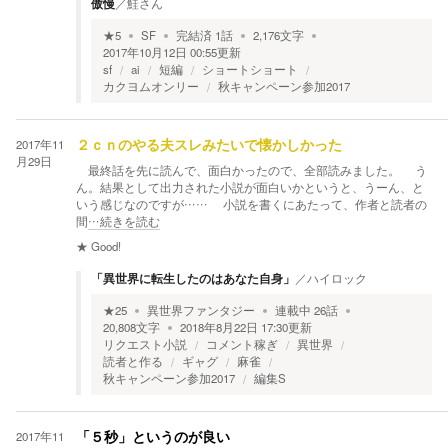
傲慢
／
鮭さん
★
5
SF
完結済
1
話
2,176
文字
2017年10月12日 00:55
更新
sf
ai
短編
ショートショート
カクヨムオンリー
秋キャンペーン参加2017
2017年11
２ｃｎのやる夫スレみたいで懐かしかった
月29日
最終話を先に読んで、面白かったので、全部読みました。 う
ん。結果として出力された小説が面白いかというと、うーん、と
いう感じなのですが…… 小説を書くにあたって、作者と読者の
間
…続きを読む
★
Good!
「異世界に転生したのはあなた自身」
／
ハイロック
★
25
異世界ファンタジー
連載中
26
話
20,808
文字
2018年8月22日 17:30
更新
リクエスト小説
コメント稼ぎ
異世界
読者と作る
ギャグ
麻雀
秋キャンペーン参加2017
編集S
2017年11
「５秒」というのが良い