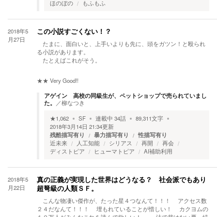
ほのぼの
もふもふ
2018年5
この小説すごくない！？
月27日
たまに、面白いと、上手いよりも先に、頭をガツン！と殴られ
る小説があります。
たとえばこれがそう。
★★
Very Good!!
アゲイン 高校の同級生が、ペットショップで売られていまし
た。
／
柳なつき
★
1,062
SF
連載中
34
話
89,311
文字
2018年3月14日 21:34
更新
残酷描写有り
暴力描写有り
性描写有り
近未来
人工知能
シリアス
再開
再会
ディストピア
ヒューマトピア
AI補助利用
2018年5
真の正義が実現した世界はどうなる？ 社会派でもあり
月22日
超弩級の人類ＳＦ。
こんな物凄い傑作が、たった星４つなんて！！！ アクセス数
２４だなんて！！！ 埋もれていることが惜しい！ カクヨムの