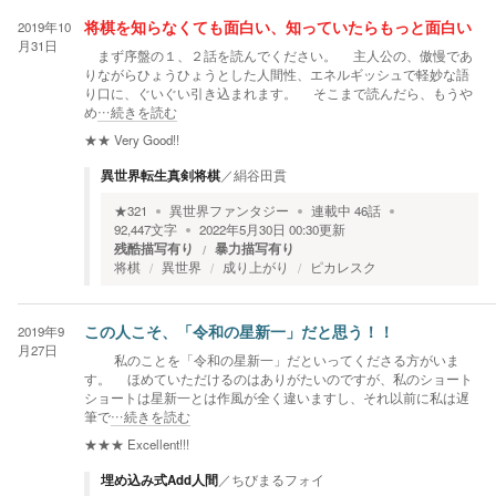
2019年10
将棋を知らなくても面白い、知っていたらもっと面白い
月31日
まず序盤の１、２話を読んでください。 主人公の、傲慢であ
りながらひょうひょうとした人間性、エネルギッシュで軽妙な語
り口に、ぐいぐい引き込まれます。 そこまで読んだら、もうや
め
…続きを読む
★★
Very Good!!
異世界転生真剣将棋
／
絹谷田貫
★
321
異世界ファンタジー
連載中
46
話
92,447
文字
2022年5月30日 00:30
更新
残酷描写有り
暴力描写有り
将棋
異世界
成り上がり
ピカレスク
2019年9
この人こそ、「令和の星新一」だと思う！！
月27日
私のことを「令和の星新一」だといってくださる方がいま
す。 ほめていただけるのはありがたいのですが、私のショート
ショートは星新一とは作風が全く違いますし、それ以前に私は遅
筆で
…続きを読む
★★★
Excellent!!!
埋め込み式Add人間
／
ちびまるフォイ