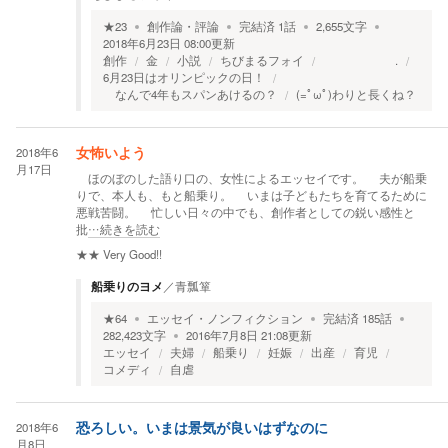
★
23
創作論・評論
完結済
1
話
2,655
文字
2018年6月23日 08:00
更新
創作
金
小説
ちびまるフォイ
.
6月23日はオリンピックの日！
なんで4年もスパンあけるの？
(=ﾟωﾟ)わりと長くね？
2018年6
女怖いよう
月17日
ほのぼのした語り口の、女性によるエッセイです。 夫が船乗
りで、本人も、もと船乗り。 いまは子どもたちを育てるために
悪戦苦闘。 忙しい日々の中でも、創作者としての鋭い感性と
批
…続きを読む
★★
Very Good!!
船乗りのヨメ
／
青瓢箪
★
64
エッセイ・ノンフィクション
完結済
185
話
282,423
文字
2016年7月8日 21:08
更新
エッセイ
夫婦
船乗り
妊娠
出産
育児
コメディ
自虐
2018年6
恐ろしい。いまは景気が良いはずなのに
月8日