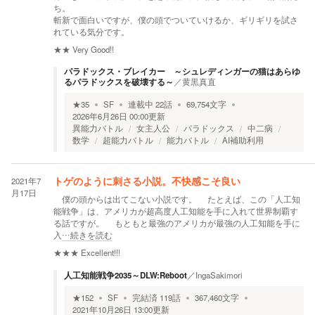
ち。
斬新で面白いですが、僕の頭でついていけるか、ギリギリを試さ
れている気分です。
★★
Very Good!!
パラドックス・ブレイカー ～シュレディンガーの猫はあらゆ
るパラドックスを破壊する～
／
黄黒真直
★
35
SF
連載中
22
話
69,754
文字
2026年6月26日 00:00
更新
異能力バトル
女主人公
パラドックス
中二病
数学
超能力バトル
能力バトル
AI補助利用
2021年7
トゲのように刺さる小説。不快感こそ良い
月17日
僕の頭からは出てこない小説です。 たとえば、この「人工知
能戦争」は、アメリカが超高度人工知能を手に入れて世界制覇す
る話ですが。 もともと最強のアメリカが最強の人工知能を手に
入
…続きを読む
★★★
Excellent!!!
人工知能戦争2035～DLW:Reboot
／
IngaSakimori
★
152
SF
完結済
119
話
367,460
文字
2021年10月26日 13:00
更新