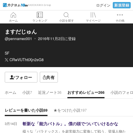
新規登録
ログイン
KADOKAWA Group
ホーム
ランキング
小説を探す
マイページ
その他
ますだじゅん
@pennamec001
2016年11月2日
に登録
SF
CRwVUTh6Xjn2eG8
フォロー
共有
ホーム
小説
7
近況ノート
36
おすすめレビュー
266
小説のフォ
レビューを書いた小説
69
★をつけた小説
197
3月14日
斬新な「能力バトル」。僕の頭でついていけるかな
様々な「パラドックス」を超常能力に変換して戦う、登場人物た