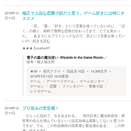
2019年12
端正で上品な恋愛小説だと思う。ゲーム好きには特にオ
月11日
ススメ
「恋」「愛」「好き」という言葉を使っていないのに、「ぼ
く」の抱く、純粋で透明な恋情が伝わってきて、とても良かっ
た。 あまりにもプラトニックなので、恋という言葉を使ってい
いの
…続きを読む
★★★
Excellent!!!
電子の森の魔法使い -Wizards in the Game Room-
／
怪奇！殺人猫太郎
★
39
現代ドラマ
完結済
10
話
14,369
文字
2016年3月13日 16:33
更新
ゲーム
アーケードゲーム
ゲームセンター
ゲーセン
恋愛
ファンタジー
青春小説
レトロゲーム
2019年12
プロ並みの安定感！
月11日
さらっと読めて、引き込まれる。 現代日本に魔法的存在・異
世界の住人が潜んでいるという設定自体は真新しくないと思うの
ですが、でも、この作品独自の現実感と緊迫感がある。 この作
者
…続きを読む