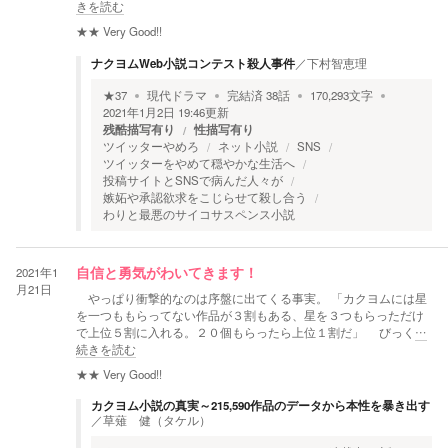
きを読む
★★
Very Good!!
ナクヨムWeb小説コンテスト殺人事件
／
下村智恵理
★
37
現代ドラマ
完結済
38
話
170,293
文字
2021年1月2日 19:46
更新
残酷描写有り
性描写有り
ツイッターやめろ
ネット小説
SNS
ツイッターをやめて穏やかな生活へ
投稿サイトとSNSで病んだ人々が
嫉妬や承認欲求をこじらせて殺し合う
わりと最悪のサイコサスペンス小説
2021年1
自信と勇気がわいてきます！
月21日
やっぱり衝撃的なのは序盤に出てくる事実。 「カクヨムには星
を一つももらってない作品が３割もある、星を３つもらっただけ
で上位５割に入れる。２０個もらったら上位１割だ」 びっく
…
続きを読む
★★
Very Good!!
カクヨム小説の真実～215,590作品のデータから本性を暴き出す
／
草薙 健（タケル）