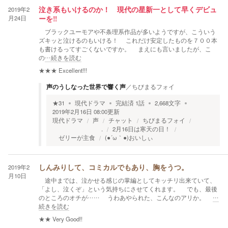
2019年2
泣き系もいけるのか！ 現代の星新一として早くデビュ
月24日
ーを‼
ブラックユーモアや不条理系作品が多いようですが、こういう
ズキッと泣けるのもいける！ これだけ安定したものを７００本
も書けるってすごくないですか。 まえにも言いましたが、こ
の
…続きを読む
★★★
Excellent!!!
声のうしなった世界で響く声
／
ちびまるフォイ
★
31
現代ドラマ
完結済
1
話
2,668
文字
2019年2月16日 08:00
更新
現代ドラマ
声
チャット
ちびまるフォイ
.
2月16日は寒天の日！
ゼリーが主食
(●´ω｀●)おいしぃ
2019年2
しんみりして、コミカルでもあり、胸をうつ。
月10日
途中までは、泣かせる感じの掌編としてキッチリ出来ていて、
「よし、泣くぞ」という気持ちにさせてくれます。 でも、最後
のところのオチが…… うわあやられた、こんなのアリか。
…
続きを読む
★★
Very Good!!