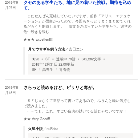
2018年9
クセのある学生たち、地に足の着いた挑戦。期待を込め
月27日
て。
まだぜんぜん完結していないですが、前作「アリス・エデュケ
ーション」が面白かったので、今回もきっとうまくまとめてくれ
るだろうと期待します。 論文をさぼっていた学生たち、退学の
危
…続きを読む
★★★
Excellent!!!
月でウサギを飼う方法
／
吉田エン
★
28
SF
連載中
79
話
342,282
文字
2018年12月31日 22:00
更新
SF
高専生
青春物
2018年8
さらっと読めるけど、ピリリと毒が。
月15日
ＳＦじゃなくて童話って書いてあるので、ふうんと軽い気持ち
で読みました。
……でも、これ、すごい皮肉の効いてる話じゃないですか！
★★
Very Good!!
火星小説
／
euReka