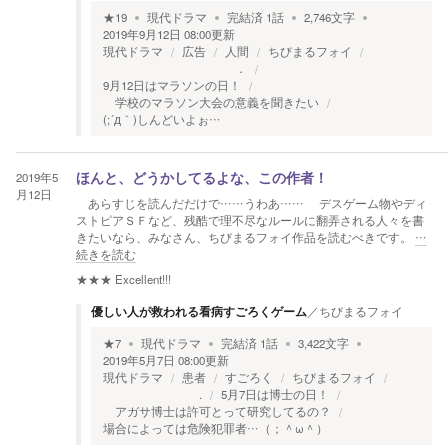
★
19
現代ドラマ
完結済
1
話
2,746
文字
2019年9月12日 08:00
更新
現代ドラマ
広告
人間
ちびまるフォイ
．
9月12日はマラソンの日！
学校のマラソン大会の意義を聞きたい
(;´д｀)しんどいよぉ…
2019年5
ほんと、どうかしてるよな、この作者！
月12日
あらすじを読んだだけで……うわあ…… デスゲーム物やディ
ストピアＳＦなど、残酷で理不尽なルールに翻弄される人々を書
きたいなら、みなさん、ちびまるフォイ作品を読むべきです。
…
続きを読む
★★★
Excellent!!!
優しい人が救われる看病すごろくゲーム
／
ちびまるフォイ
★
7
現代ドラマ
完結済
1
話
3,422
文字
2019年5月7日 08:00
更新
現代ドラマ
患者
すごろく
ちびまるフォイ
.
5月7日は博士の日！
アガサ博士は許可とって研究してるの？
場合によっては危険犯罪者…（；＾ω＾）