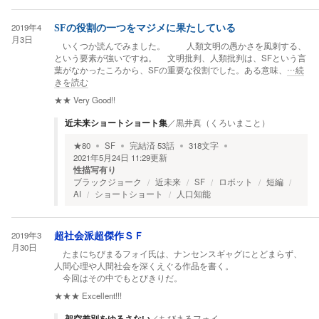
2019年4
SFの役割の一つをマジメに果たしている
月3日
いくつか読んでみました。 人類文明の愚かさを風刺する、
という要素が強いですね。 文明批判、人類批判は、SFという言
葉がなかったころから、SFの重要な役割でした。ある意味、
…続
きを読む
★★
Very Good!!
近未来ショートショート集
／
黒井真（くろいまこと）
★
80
SF
完結済
53
話
318
文字
2021年5月24日 11:29
更新
性描写有り
ブラックジョーク
近未来
SF
ロボット
短編
AI
ショートショート
人口知能
2019年3
超社会派超傑作ＳＦ
月30日
たまにちびまるフォイ氏は、ナンセンスギャグにとどまらず、
人間心理や人間社会を深くえぐる作品を書く。
今回はその中でもとびきりだ。
★★★
Excellent!!!
架空差別をゆるさない
／
ちびまるフォイ