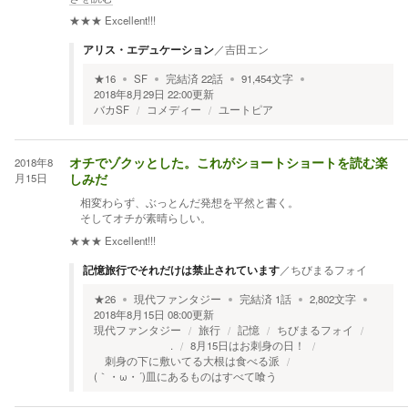
★★★
Excellent!!!
アリス・エデュケーション
／
吉田エン
★
16
SF
完結済
22
話
91,454
文字
2018年8月29日 22:00
更新
バカSF
コメディー
ユートピア
2018年8
オチでゾクッとした。これがショートショートを読む楽
月15日
しみだ
相変わらず、ぶっとんだ発想を平然と書く。
そしてオチが素晴らしい。
★★★
Excellent!!!
記憶旅行でそれだけは禁止されています
／
ちびまるフォイ
★
26
現代ファンタジー
完結済
1
話
2,802
文字
2018年8月15日 08:00
更新
現代ファンタジー
旅行
記憶
ちびまるフォイ
.
8月15日はお刺身の日！
刺身の下に敷いてる大根は食べる派
(｀・ω・´)皿にあるものはすべて喰う