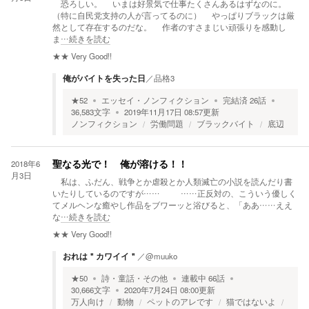
恐ろしい。 いまは好景気で仕事たくさんあるはずなのに。
（特に自民党支持の人が言ってるのに） やっぱりブラックは厳
然として存在するのだな。 作者のすさまじい頑張りを感動し
ま
…続きを読む
★★
Very Good!!
俺がバイトを失った日
／
品格3
★
52
エッセイ・ノンフィクション
完結済
26
話
36,583
文字
2019年11月17日 08:57
更新
ノンフィクション
労働問題
ブラックバイト
底辺
2018年6
聖なる光で！ 俺が溶ける！！
月3日
私は、ふだん、戦争とか虐殺とか人類滅亡の小説を読んだり書
いたりしているのですが…… ……正反対の、こういう優しく
てメルヘンな癒やし作品をブワーッと浴びると、「ああ……ええ
な
…続きを読む
★★
Very Good!!
おれは＂カワイイ＂
／
@muuko
★
50
詩・童話・その他
連載中
66
話
30,666
文字
2020年7月24日 08:00
更新
万人向け
動物
ペットのアレです
猫ではないよ