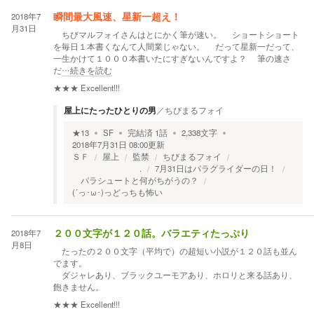
2018年7
瞬間最大風速、星新一超え！
月31日
ちびマルフォイさんはとにかく筆が速い。 ショートショート
を毎日１本書くなんて人間業じゃない。 だって星新一だって、
一生かけて１０００本書いたにすぎないんですよ？ 筆の速さ
だ
…続きを読む
★★★
Excellent!!!
屋上にたったひとりの男
／
ちびまるフォイ
★
13
SF
完結済
1
話
2,338
文字
2018年7月31日 08:00
更新
ＳＦ
屋上
監禁
ちびまるフォイ
.
7月31日はパラグライダーの日！
パラシュートと何がちがうの？
(´っ･ω･)っどっちも怖い
2018年7
２００文字が１２０話。バラエティたっぷり
月8日
たったの２００文字（平均で）の超短い小説が１２０話も並ん
でます。
ダジャレあり、ブラックユーモアあり、ホロリと来る話あり、
飽きません。
★★★
Excellent!!!