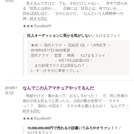
月5日
笑えるんですけど、でも、それだけじゃない。 作中で語られ
る「狂気とは何か」。 正確には「狂気とは、何でないか」。
読めば読むほど、「そのとおりだ」「なんという人間精神への
洞
…続きを読む
★★★
Excellent!!!
狂人オーディションに受かる気がしない
／
ちびまるフォイ
★
20
現代ドラマ
完結済
1
話
1,978
文字
2018年6月17日 08:00
更新
現代ドラマ
監督
映画
ちびまるフォイ
.
6月17日は砂漠の日！
まだ砂漠でラクダは現役なの？
(;・∀・)さすがに車使うでしょ…
2018年7
なんでこの人アマチュアやってるんだ
月1日
軽妙だけど、毒があって、おもしろかった！ で、同じ作者の
他の小説を読もうと思ったら、小説の数が全部で……５００
っ！？ 面白い小説を！ ５００本も書ける人が！ なんでア
…
続きを読む
★★★
Excellent!!!
10,000,000,000円で売れる小説書いてみろやオラァン！！
／
ちびまるフォイ