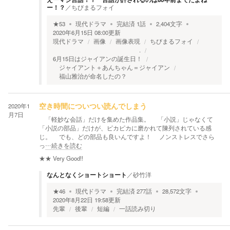
ー！？
／
ちびまるフォイ
★
53
現代ドラマ
完結済
1
話
2,404
文字
2020年6月15日 08:00
更新
現代ドラマ
画像
画像表現
ちびまるフォイ
.
6月15日はジャイアンの誕生日！
ジャイアント＋あんちゃん＝ジャイアン
福山雅治が命名したの？
2020年1
空き時間についつい読んでしまう
月7日
「軽妙な会話」だけを集めた作品集。 「小説」じゃなくて
「小説の部品」だけが、ピカピカに磨かれて陳列されている感
じ。 でも、どの部品も良いんですよ！ ノンストレスでさら
っ
…続きを読む
★★
Very Good!!
なんとなくショートショート
／
砂竹洋
★
46
現代ドラマ
完結済
277
話
28,572
文字
2020年8月22日 19:58
更新
先輩
後輩
短編
一話読み切り