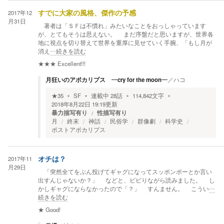
2017年12
すでに大家の風格、傑作の予感
月31日
著者は「ＳＦは不慣れ」みたいなことをおっしゃっています
が、とてもそうは思えない。 まだ序盤だと思いますが、世界各
地に視点を切り替えて世界を重厚に見せていく手腕、「もし月が
消え
…続きを読む
★★★
Excellent!!!
月狂いのアポカリプス ―cry for the moon―
／
ハコ
★
35
SF
連載中
28
話
114,842
文字
2018年8月22日 19:19
更新
暴力描写有り
性描写有り
月
終末
神話
民俗学
群像劇
科学史
ポストアポカリプス
2017年11
オチは？
月29日
「突然全てをぶん投げてギャグになってスッポンポーとか言い
出すんじゃないか？」 などと、ビビりながら読みました。 し
かしギャグにならなかったので「？」 すんません。 こうい
…
続きを読む
★
Good!