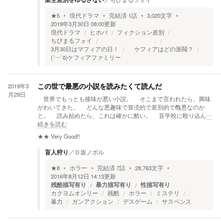
★
5
現代ドラマ
完結済
1
話
3,020
文字
2019年3月30日 08:00
更新
現代ドラマ
ヒホパ
フィクション差別
ちびまるフォイ
.
3月30日はマフィアの日！
ケフィアはどの派閥？
(¯―¯٥)ケフィアファミリー
2019年3
この世で最悪の小説を読みたくて読んだ
月29日
世界でもっとも後味が悪い小説。 そこまで言われたら、興味
がわいてきた。 どんな悪趣味で冒涜的で差別的で醜悪なのか
と。 読み始めたら、これは確かに酷い。 盲学校に殴り込ん
…
続きを読む
★★
Very Good!!
盲人狩り
／
Ｄ坂ノボル
★
8
ホラー
完結済
7
話
28,763
文字
2016年8月12日 14:13
更新
残酷描写有り
暴力描写有り
性描写有り
カクヨムオンリー
残酷
ホラー
ミステリ
暴力
ガンアクション
デスゲーム
サスペンス