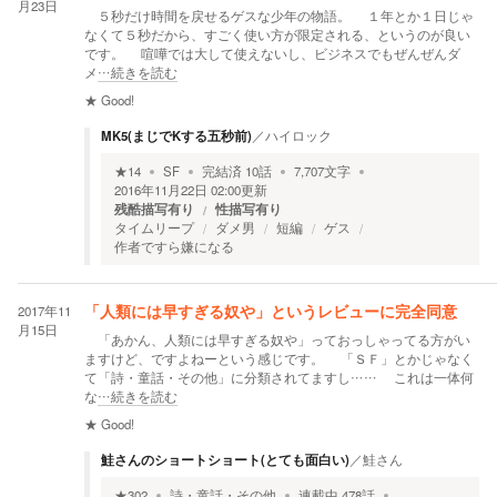
月23日
５秒だけ時間を戻せるゲスな少年の物語。 １年とか１日じゃ
なくて５秒だから、すごく使い方が限定される、というのが良い
です。 喧嘩では大して使えないし、ビジネスでもぜんぜんダ
メ
…続きを読む
★
Good!
MK5(まじでKする五秒前)
／
ハイロック
★
14
SF
完結済
10
話
7,707
文字
2016年11月22日 02:00
更新
残酷描写有り
性描写有り
タイムリープ
ダメ男
短編
ゲス
作者ですら嫌になる
2017年11
「人類には早すぎる奴や」というレビューに完全同意
月15日
「あかん、人類には早すぎる奴や」っておっしゃってる方がい
ますけど、ですよねーという感じです。 「ＳＦ」とかじゃなく
て「詩・童話・その他」に分類されてますし…… これは一体何
な
…続きを読む
★
Good!
鮭さんのショートショート(とても面白い)
／
鮭さん
★
302
詩・童話・その他
連載中
478
話