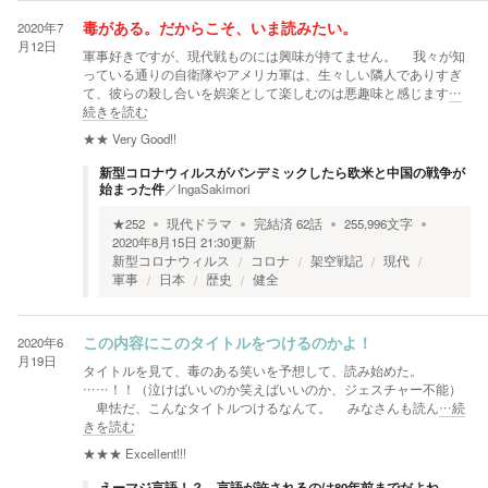
2020年7
毒がある。だからこそ、いま読みたい。
月12日
軍事好きですが、現代戦ものには興味が持てません。 我々が知
っている通りの自衛隊やアメリカ軍は、生々しい隣人でありすぎ
て、彼らの殺し合いを娯楽として楽しむのは悪趣味と感じます
…
続きを読む
★★
Very Good!!
新型コロナウィルスがパンデミックしたら欧米と中国の戦争が
始まった件
／
IngaSakimori
★
252
現代ドラマ
完結済
62
話
255,996
文字
2020年8月15日 21:30
更新
新型コロナウィルス
コロナ
架空戦記
現代
軍事
日本
歴史
健全
2020年6
この内容にこのタイトルをつけるのかよ！
月19日
タイトルを見て、毒のある笑いを予想して、読み始めた。
……！！（泣けばいいのか笑えばいいのか、ジェスチャー不能）
卑怯だ、こんなタイトルつけるなんて。 みなさんも読ん
…続
きを読む
★★★
Excellent!!!
えーマジ言語！？ 言語が許されるのは80年前までだよね