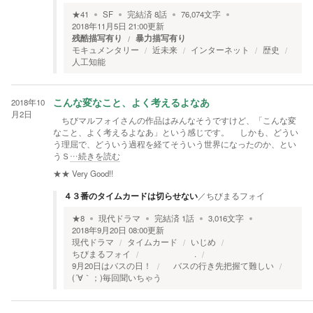
★
41
SF
完結済
8
話
76,074
文字
2018年11月5日 21:00
更新
残酷描写有り
暴力描写有り
モキュメンタリー
近未来
インターネット
歴史
人工知能
2018年10
こんな変なこと、よく考えるよなあ
月2日
ちびマルフォイさんの作品はみんなそうですけど、「こんな変
なこと、よく考えるよなあ」という感じです。 しかも、どうい
う理屈で、どういう過程を経てそういう世界になったのか、とい
うＳ
…続きを読む
★★
Very Good!!
４３番のタイムカードは切らせない
／
ちびまるフォイ
★
8
現代ドラマ
完結済
1
話
3,016
文字
2018年9月20日 08:00
更新
現代ドラマ
タイムカード
いじめ
ちびまるフォイ
.
9月20日はバスの日！
バスの行き先把握て難しい
(´∀｀；)毎回聞いちゃう