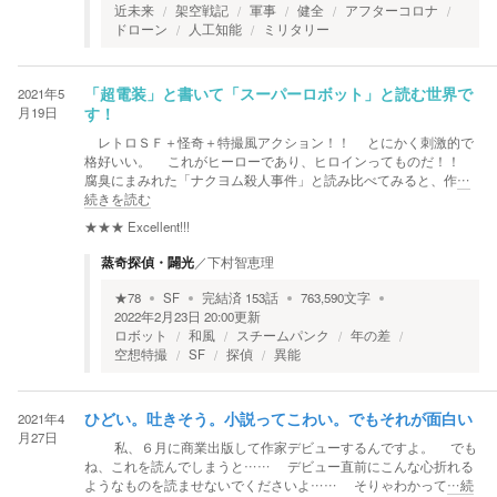
近未来
架空戦記
軍事
健全
アフターコロナ
ドローン
人工知能
ミリタリー
2021年5
「超電装」と書いて「スーパーロボット」と読む世界で
月19日
す！
レトロＳＦ＋怪奇＋特撮風アクション！！ とにかく刺激的で
格好いい。 これがヒーローであり、ヒロインってものだ！！
腐臭にまみれた「ナクヨム殺人事件」と読み比べてみると、作
…
続きを読む
★★★
Excellent!!!
蒸奇探偵・闢光
／
下村智恵理
★
78
SF
完結済
153
話
763,590
文字
2022年2月23日 20:00
更新
ロボット
和風
スチームパンク
年の差
空想特撮
SF
探偵
異能
2021年4
ひどい。吐きそう。小説ってこわい。でもそれが面白い
月27日
私、６月に商業出版して作家デビューするんですよ。 でも
ね、これを読んでしまうと…… デビュー直前にこんな心折れる
ようなものを読ませないでくださいよ…… そりゃわかって
…続