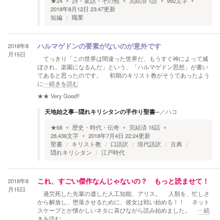
★
24
詩・童話・その他
完結済
1
話
992
文字
2018年8月12日 23:47
更新
短編
職業
2018年8
ハルマゲドンの要素がないのが意外です
月15日
てっきり「この世界は間違った世界だ、もうすぐ神によって滅
ぼされ、楽園になるんだ」という、「ハルマゲドン思想」が書い
てあると思ったのです。 初期のキリスト教がそうであったよう
に
…続きを読む
★★
Very Good!!
天地始之事─隠れキリシタンの手作り聖書─
／
ハコ
★
68
歴史・時代・伝奇
完結済
15
話
28,436
文字
2018年7月4日 22:24
更新
聖書
キリスト教
口語訳
現代語訳
古典
隠れキリシタン
江戸時代
2018年8
これ、すごい傑作なんじゃないの？ もっと読ませて！
月15日
過労死した先輩の遺した人工知能、アリス。 人類を、忙しさ
から解放し、堕落させるために、彼女は戦い始める！！ ネット
スケープとか懐かしいネタに喜びながら読み始めました。
…続
きを読む