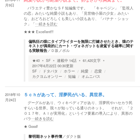
純愛小説から絶望小説まで。切なさから胸糞まで。
月9日
バラエティ豊かなＳＦ短編集です。 「キャベジン」「監視人
の恋」みたいな純愛小説もあり、「見世物小屋の少女」みたい
な、おどろおどろしくも美しい小説もあり、「バナナ・ショッ
ク」「
…続きを読む
★★★
Excellent!!!
偏執狂の猿にタイプライターを無限に打鍵させたとき、猿のテ
キストが偶発的にカート・ヴォネガットを凌駕する確率に関す
る実験報告
／
Ｄ坂ノボル
★
40
SF
連載中
14
話
61,420
文字
2017年6月22日 00:30
更新
SF
ドタバタ
ホラー
純愛
恋愛
カクヨムオンリー
短編
オムニバス
2018年10
５ｃｈがあって、淫夢民がいる、異世界。
月24日
グーグルがあり、ウィキペディアがあり、淫夢民やハセカラ民
すらいる世界。我々が知っている通りのネット。 それが、「２
０１７年、ＡＩが実用化」というイフ要素の導入により、異形の
パラ
…続きを読む
★
Good!
黎明期ネット事件簿
／
ダクト飯