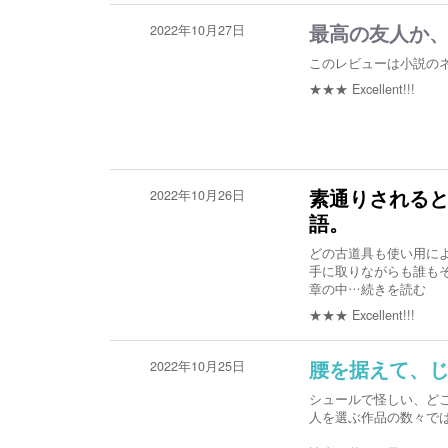
2022年10月27日
最高の友人か
このレビューは小説の
★★★
Excellent!!!
2022年10月26日
素通りされる
語。
どの古道具も使い用に
手に取りながらも誰も
章の中
…続きを読む
★★★
Excellent!!!
2022年10月25日
腰を据えて、
シュールで怪しい、ど
人を選ぶ作品の数々で