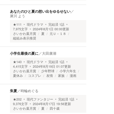
あなたのひと夏の想い出をゆるせない
／
犀川 よう
★
111
現代ドラマ
完結済
1
話
7,975
文字
2024年8月1日 00:00
更新
さいかわ葉月賞
夏
元Ｕ－１８
縦組み表示推奨
小学生最後の夏に
／
大田康湖
★
140
現代ドラマ
完結済
1
話
4,415
文字
2024年8月19日 01:07
更新
さいかわ葉月賞
少年野球
小学六年生
夏休み
コスプレ
友情
家族
漫画
朱夏
／
時輪めぐる
★
202
現代ファンタジー
完結済
1
話
9,376
文字
2024年8月17日 19:56
更新
さいかわ葉月賞
夏
四十歳