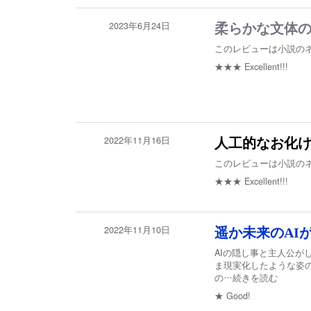
2023年6月24日
柔らかな文体
このレビューは小説の
★★★
Excellent!!!
2022年11月16日
人工的なお化
このレビューは小説の
★★★
Excellent!!!
2022年11月10日
遥か未来のAI
AIの隠し事と主人公が
ま現実化したような姿
の
…続きを読む
★
Good!