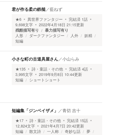
君が作る柔の鉄槌
／
藍ねず
★
6
異世界ファンタジー
完結済
1
話
9,698
文字
2022年4月18日 21:15
更新
残酷描写有り
暴力描写有り
人形
ダークファンタジー
人外
妖精
短編
小さな町の古道具屋さん
／
小山らみ
★
135
詩・童話・その他
完結済
4
話
3,995
文字
2019年9月8日 10:44
更新
短編
ショートショート
短編集「ジンベイザメ」
／
青切 吉十
★
17
詩・童話・その他
完結済
15
話
12,824
文字
2021年4月7日 20:42
更新
短編
散文詩
一人称
奇妙な話
夢