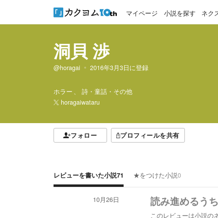
マイページ
小説を探す
ネク
洞貝 渉
@horagai
2016年3月3日
に登録
ホラー
詩・童話・その他
horagaiwataru
フォロー
プロフィールを共有
レビューを書いた小説
71
★をつけた小説
0
10月26日
読み進めるう
このレビューは小説の