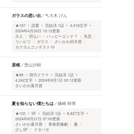
ガラスの思い出
／
🔨大木 げん
★
197
恋愛
完結済
1
話
4,018
文字
2024年4月20日 10:12
更新
大人
切ない
ハッピーエンド？
失恋
リハビリ
ガラス
さいかわ卯月賞
カクヨムコンテスト10
居候
／
惣山沙樹
★
88
現代ドラマ
完結済
1
話
4,242
文字
2024年8月1日 00:12
更新
さいかわ葉月賞
夏を知らない僕たちは
／
篠崎 時博
★
102
SF
完結済
1
話
8,827
文字
2024年8月21日 07:00
更新
さいかわ葉月賞
青春群像劇
夏
少しSF
ドタバタ