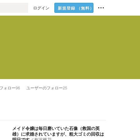
ログイン
新規登録
（無料）
フォロー
96
ユーザーのフォロー
25
メイド令嬢は毎日磨いていた石像（救国の英
雄）に求婚されていますが、粗大ゴミの回収は
明日です
／
有沢楓花