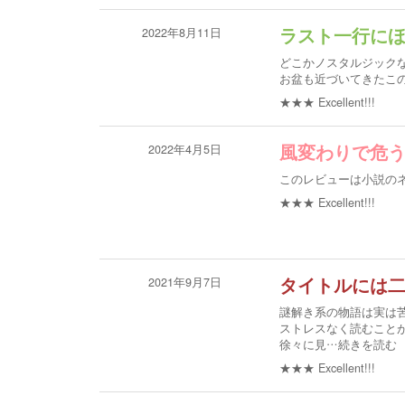
2022年8月11日
ラスト一行に
どこかノスタルジック
お盆も近づいてきたこ
★★★
Excellent!!!
2022年4月5日
風変わりで危
このレビューは小説の
★★★
Excellent!!!
2021年9月7日
タイトルには
謎解き系の物語は実は
ストレスなく読むこと
徐々に見
…続きを読む
★★★
Excellent!!!