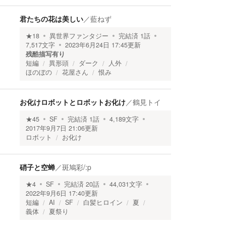
君たちの花は美しい
／
藍ねず
★
18
異世界ファンタジー
完結済
1
話
7,517
文字
2023年6月24日 17:45
更新
残酷描写有り
短編
異形頭
ダーク
人外
ほのぼの
花屋さん
恨み
お化けロボットとロボットお化け
／
鶴見トイ
★
45
SF
完結済
1
話
4,189
文字
2017年9月7日 21:06
更新
ロボット
お化け
硝子と空蝉
／
斑鳩彩/:p
★
4
SF
完結済
20
話
44,031
文字
2022年9月6日 17:40
更新
短編
AI
SF
白髪ヒロイン
夏
義体
夏祭り