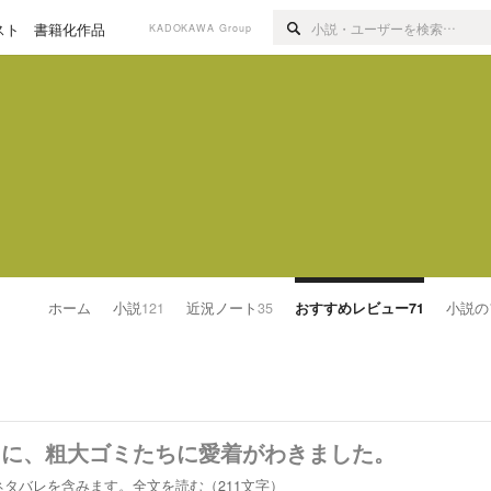
スト
書籍化作品
KADOKAWA Group
ホーム
小説
121
近況ノート
35
おすすめレビュー
71
小説の
ちに、粗大ゴミたちに愛着がわきました。
ネタバレを含みます。
全文を読む（
211
文字）