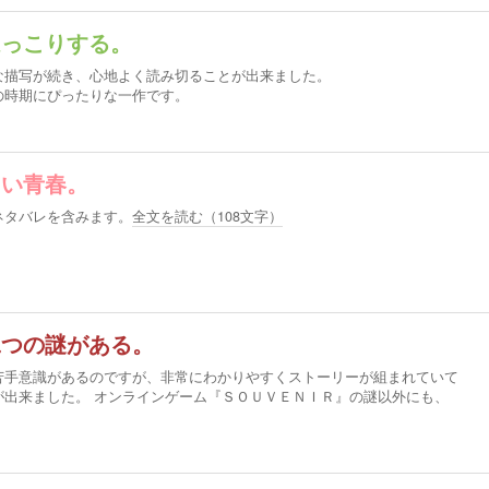
ほっこりする。
な描写が続き、心地よく読み切ることが出来ました。
の時期にぴったりな一作です。
うい青春。
ネタバレを含みます。
全文を読む（
108
文字）
二つの謎がある。
苦手意識があるのですが、非常にわかりやすくストーリーが組まれていて
が出来ました。 オンラインゲーム『ＳＯＵＶＥＮＩＲ』の謎以外にも、