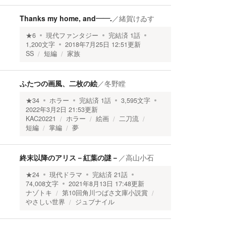
Thanks my home, and――.
／
緒賀けゐす
★
6
現代ファンタジー
完結済
1
話
1,200
文字
2018年7月25日 12:51
更新
SS
短編
家族
ふたつの画風、二枚の絵
／
冬野瞠
★
34
ホラー
完結済
1
話
3,595
文字
2022年3月2日 21:53
更新
KAC20221
ホラー
絵画
二刀流
短編
掌編
夢
終末以降のアリス－紅葉の謎－
／
高山小石
★
24
現代ドラマ
完結済
21
話
74,008
文字
2021年8月13日 17:48
更新
ナゾトキ
第10回角川つばさ文庫小説賞
やさしい世界
ジュブナイル