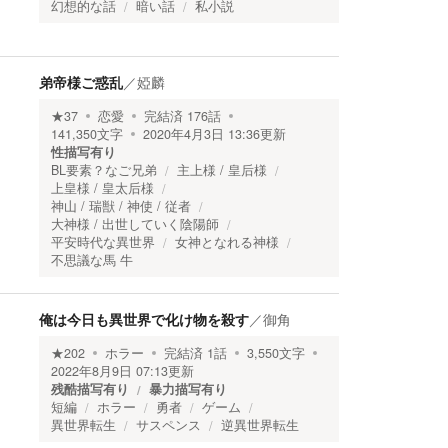
幻想的な話
暗い話
私小説
弟帝様ご惑乱
／
婭麟
★
37
恋愛
完結済
176
話
141,350
文字
2020年4月3日 13:36
更新
性描写有り
BL要素？なご兄弟
主上様 / 皇后様
上皇様 / 皇太后様
神山 / 瑞獣 / 神使 / 従者
大神様 / 出世していく陰陽師
平安時代な異世界
女神となれる神様
不思議な馬 牛
俺は今日も異世界で化け物を殺す
／
御角
★
202
ホラー
完結済
1
話
3,550
文字
2022年8月9日 07:13
更新
残酷描写有り
暴力描写有り
短編
ホラー
勇者
ゲーム
異世界転生
サスペンス
逆異世界転生