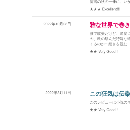
読書の秋の一冊に、い
★★★
Excellent!!!
2022年10月23日
雅な世界で巻
雅で耽美だけど、適度
の、政の絡んだ特殊な
くるのか
…続きを読む
★★
Very Good!!
2022年8月11日
この狂気は伝
このレビューは小説の
★★
Very Good!!