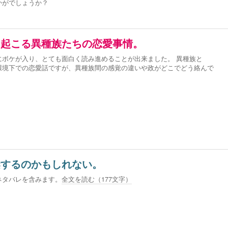
かがでしょうか？
き起こる異種族たちの恋愛事情。
にボケが入り、とても面白く読み進めることが出来ました。 異種族と
環境下での恋愛話ですが、異種族間の感覚の違いや政がどこでどう絡んで
染するのかもしれない。
ネタバレを含みます。
全文を読む（
177
文字）