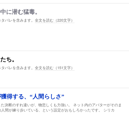
の中に潜む猛毒。
ネタバレを含みます。
全文を読む（
220
文字）
けたち。
ネタバレを含みます。
全文を読む（
151
文字）
が獲得する、“人間らしさ”
した決断のすれ違いが、物悲しくも力強い。 ネット内のアバターがそのま
の人間が練り歩いている、という設定がおもしろかったです。 シリカ