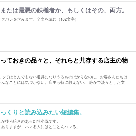
、または最悪の鉄槌者か、もしくはその、両方。
ネタバレを含みます。
全文を読む（
102
文字）
とっておきの品々と、それらと共存する店主の物
よってはとんでもない道具になりうるものばかりなのに、お客さんたちは
そんなことには気づかない。店主も特に教えない。 静かで淡々とした文
じっくりと読み込みたい短編集。
こか後ろ暗さのある幻想小説です。
はありますが、ハマる人にはとことんハマる。