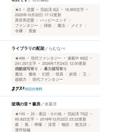
★
3
恋愛
完結済
6
話
16,859
文字
2025年10月22日 17:12
更新
異世界恋愛
ハッピーエンド
ファンタジー
掃除
魔法
メイド
令嬢
貴族
ライブラリの配架
／
らむなべ
★
496
現代ファンタジー
連載中
89
話
241,351
文字
2026年7月24日 12:00
更新
残酷描写有り
暴力描写有り
魔法
魔術
幻想
怪異
妖怪
王
超能力
現代ファンタジー
20話分無料
玻璃の音＊書房
／
水菜月
★
130
詩・童話・その他
完結済
70
話
65,823
文字
2018年12月22日 23:22
更新
森
風
檸檬
淡雪
物語
散文詩
連作短編