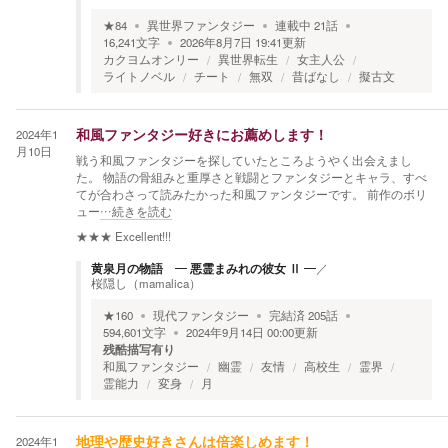
★
84
異世界ファンタジー
連載中
21
話
16,241
文字
2026年8月7日 19:41
更新
カクヨムオンリー
異世界転生
女主人公
ライトノベル
チート
無双
昔ばなし
擬古文
2024年1
和風ファンタジー好きにお薦めします！
月10日
戦う和風ファンタジーを探していたところようやく出会えまし
た。 物語の骨組みと重厚さと戦闘とファンタジーとキャラ、すべ
てが合わさって読みたかった和風ファンタジーです。 前作のボリ
ュー
…続きを読む
★★★
Excellent!!!
黄泉月の物語 ― 悪霊まみれの彼女 Ⅱ ―
／
桜隠し（mamalica）
★
160
現代ファンタジー
完結済
205
話
594,601
文字
2024年9月14日 00:00
更新
残酷描写有り
和風ファンタジー
幽霊
友情
高校生
霊界
霊能力
変身
月
2024年1
地理や歴史好きさんは倍楽しめます！