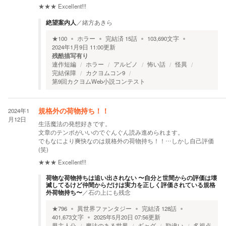
★★★
Excellent!!!
絶望案内人
／
緒方あきら
★
100
ホラー
完結済
15
話
103,690
文字
2024年1月9日 11:00
更新
残酷描写有り
連作短編
ホラー
アルビノ
怖い話
怪異
完結保障
カクヨムコン9
第9回カクヨムWeb小説コンテスト
2024年1
規格外の荷物持ち！！
月12日
生活魔法の発想好きです。
文章のテンポがいいのでぐんぐん読み進められます。
でもなにより爽快なのは規格外の荷物持ち！！…しかし自己評価
(笑)
★★★
Excellent!!!
荷物な荷物持ちは追い出されない 〜自分と世間からの評価は壊
滅してるけど仲間からだけは実力を正しく評価されている規格
外荷物持ち〜
／
石の上にも残念
★
796
異世界ファンタジー
完結済
128
話
401,673
文字
2025年5月20日 07:56
更新
男主人公
魔法のある世界
ギャグ
勘違い
多視点