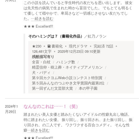
この小説を読んでいると学生時代の友だちを思い出します。 彼女
は先天性の病気で生まれた時から盲目でした。 でもとても明るく
て優しくて穏やかで、卑屈さなど一切感じさせない友だちでし
た。
…続きを読む
★★★
Excellent!!!
そのハミングは７（書籍化作品）
／
虹乃ノラン
★
230
書籍化
現代ドラマ
完結済
72
話
126,481
文字
2025年12月23日 09:10
更新
残酷描写有り
全盲・白杖
ハミング数
精霊信仰・樹上葬・ネイティブアメリカン
犬・バディ
第９回カクヨムWeb小説コンテスト特別賞
第５回みんなのつぶやき文学賞国内篇第2位
第一回ずんだ文芸部大賞
本の甲子園
2024年1
なんなのこれは……！（笑）
月29日
踏まれたい美人女優と踏みたくないアイドルの性癖丸出し物語。
特に踏まれたい女優。 振り回し、振り回され、また振り回し、振
り回され、の二人です。 ワクワクする百合コメディ。 そんな性
癖
…続きを読む
★★★
Excellent!!!