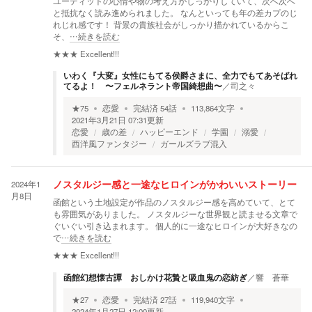
ユーディットの心情や物の考え方がしっかりしていて、次へ次へ
と抵抗なく読み進められました。 なんといっても年の差カプのじ
れじれ感です！ 背景の貴族社会がしっかり描かれているからこ
そ、
…続きを読む
★★★
Excellent!!!
いわく『大変』女性にもてる侯爵さまに、全力でもてあそばれ
てるよ！ 〜フェルネラント帝国綺想曲〜
／
司之々
★
75
恋愛
完結済
54
話
113,864
文字
2021年3月21日 07:31
更新
恋愛
歳の差
ハッピーエンド
学園
溺愛
西洋風ファンタジー
ガールズラブ混入
2024年1
ノスタルジー感と一途なヒロインがかわいいストーリー
月8日
函館という土地設定が作品のノスタルジー感を高めていて、とて
も雰囲気がありました。 ノスタルジーな世界観と読ませる文章で
ぐいぐい引き込まれます。 個人的に一途なヒロインが大好きなの
で
…続きを読む
★★★
Excellent!!!
函館幻想懐古譚 おしかけ花贄と吸血鬼の恋紡ぎ
／
響 蒼華
★
27
恋愛
完結済
27
話
119,940
文字
2024年1月27日 12:00
更新