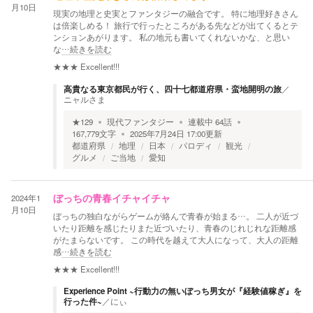
月10日
現実の地理と史実とファンタジーの融合です。 特に地理好きさん
は倍楽しめる！ 旅行で行ったところがある先などが出てくるとテ
ンションあがります。 私の地元も書いてくれないかな、と思い
な
…続きを読む
★★★
Excellent!!!
高貴なる東京都民が行く、四十七都道府県・蛮地開明の旅
／
ニャルさま
★
129
現代ファンタジー
連載中
64
話
167,779
文字
2025年7月24日 17:00
更新
都道府県
地理
日本
パロディ
観光
グルメ
ご当地
愛知
2024年1
ぼっちの青春イチャイチャ
月10日
ぼっちの独白ながらゲームが絡んで青春が始まる…。 二人が近づ
いたり距離を感じたりまた近づいたり、青春のじれじれな距離感
がたまらないです。 この時代を越えて大人になって、大人の距離
感
…続きを読む
★★★
Excellent!!!
Experience Point ~行動力の無いぼっち男女が『経験値稼ぎ』を
行った件~
／
にぃ