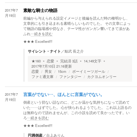
2017年7
素敵な騎士の物語
月19日
前編から与えられる設定イメージと後編を読んだ時の種明かし、
文章的にも引き込まれる素晴らしいものでした。 その文章によっ
て物語の臨場感や切なさ、テーマ性がガンガン響いてきて涙があ
ふれ
…続きを読む
★★★
Excellent!!!
サイレント・ナイト
／
鯨武 長之介
★
160
恋愛
完結済
3
話
14,149
文字
2017年7月10日 21:16
更新
恋愛
男女
15cm
ボーイミーツガール
ファミ通文庫
ファンタジー
カクヨムオンリー
2017年7
言葉がでない…、ほんとに言葉がでない。
月19日
倒産という切ない話なのに、どこか温かな気持ちになって読めて
いた……はずでした。 心が抉られるようでした。 これ以上語るの
は無粋なので語れませんが、この小説を読めて良かったです。い
ろ
…続きを読む
★★★
Excellent!!!
円満倒産
／
台上ありん