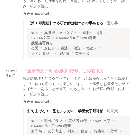
う一風変わった仕事を前提に展開しているからでしょうか。 読
み
…続きを読む
★★★
Excellent!!!
【第１部完結】つめ研ぎ師は嘘つきの手をとる
／
運転手
★
69
異世界ファンタジー
連載中
54
話
163,366
文字
2024年2月16日 20:00
更新
残酷描写有り
恋愛
お仕事
魔法
陰謀
怪盗？
ファンタジー
使い魔
女主人公
2024年1
『全寮制女子高×お嬢様×野球』この破壊力
月16日
設定の破壊力にワクワクです。 しかもお嬢様がちゃんとお嬢様を
しているので読んでいて楽しいです。 この優美なお嬢様たちがプ
レイヤーであることが最高におもしろい！ お嬢様の野球、おす
す
…続きを読む
★★★
Excellent!!!
打ち上げろ！ 聖ヒルデガルド学園女子野球部
／
羽間慧
★
97
現代ドラマ
完結済
22
話
99,948
文字
2024年1月31日 23:00
更新
女子高
女子高生
姉妹
百合
お嬢様
野球