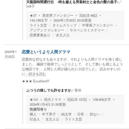
天龍国時間遡行伝 -時を越える男装剣士と金色の髪の皇子-
／
indi子
★
37
異世界ファンタジー
完結済
48
話
143,199
文字
2024年1月30日 20:00
更新
ライト文芸
タイムスリップ
中華風ファンタジー
アジアンファンタジー
サスペンスミステリー
恋愛要素あり
女主人公
2024年1
恋愛というより人間ドラマ
月25日
恋愛的な切なさもありますが、それよりも人間ドラマを強く感じ
ました。 繊細で複雑でしっとりとして、そして救いも感じるよう
な物語です。 人間と人間が綴られた小説でした。 読みやすいの
に
…続きを読む
★★★
Excellent!!!
ふつうの推しでも許せますか
／
青井
★
141
現代ドラマ
完結済
137
話
108,606
文字
2024年1月4日 21:35
更新
性描写有り
隣人
年下男子
純文学
日常
切ない
社会人
女主人公
ライト文芸