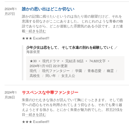
2024年1
誰かの思い出はどこか切ない
月27日
誰かの記憶に残りたいというのは当たり前の願望だけど、それを
意識する切なさがここにありました。 じれじれのような青春の物
語でありながら、どこか達観した雰囲気のある小説です。 まだ連
載
…続きを読む
★★★
Excellent!!!
少年少女は恋をして、 そして永遠の別れを経験していく
／
海坂依里
★
30
現代ドラマ
完結済
32
話
74,820
文字
2024年1月10日 22:31
更新
現代
現代ファンタジー
学園
青春恋愛
幽霊
高校生
同い年
女主人公
2024年1
サスペンスな中華ファンタジー
月26日
朱亜のひたむきな強さが読んでいて胸にぐっときます。 そして皓
宇への恋心もそれを利用されてしまう切なさも、それでも乗り越
えようとする強さも。とにかく朱亜が魅力的でした。 邪王討伐を
目
…続きを読む
★★★
Excellent!!!