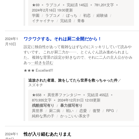
★
69
ラブコメ
完結済
145
話
781,201
文字
2024年2月16日 19:00
更新
学園
ラブコメ
ぼっち
初恋
経験値
イチャイチャ
完結済
青春
2024年1
ワクワクする。それは厨二全開だから！
月10日
設定に独自性があって複雑なはずなのにスッキリしていて読みや
すいです。 これが厨二力か……、とぐんぐん読み進められまし
た。 複雑な背景の設定が好きなので、それに二人の主人公がかみ
あっ
…続きを読む
★★★
Excellent!!!
追放された者達、旅をしてたら世界を救っちゃった件
／
スズキチ
★
658
異世界ファンタジー
完結済
455
話
870,935
文字
2024年12月31日 12:03
更新
残酷描写有り
暴力描写有り
異世界
厨二病
戦い
恋愛
復讐
RPG
純粋な男の子
かっこいい系女子
2024年1
性が入り組むあたりまえ