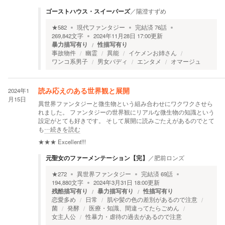
ゴーストハウス・スイーパーズ
／
陽澄すずめ
★
582
現代ファンタジー
完結済
76
話
269,842
文字
2024年11月28日 17:00
更新
暴力描写有り
性描写有り
事故物件
幽霊
異能
イケメンお姉さん
ワンコ系男子
男女バディ
エンタメ
オマージュ
2024年1
読み応えのある世界観と展開
月15日
異世界ファンタジーと微生物という組み合わせにワクワクさせら
れました。 ファンタジーの世界観にリアルな微生物の知識という
設定がとても好きです。 そして展開に読みごたえがあるのでとて
も
…続きを読む
★★★
Excellent!!!
元聖女のファーメンテーション【完】
／
肥前ロンズ
★
272
異世界ファンタジー
完結済
69
話
194,880
文字
2024年3月31日 18:00
更新
残酷描写有り
暴力描写有り
性描写有り
恋愛多め
日常
肌や髪の色の差別があるので注意
菌
発酵
医療・知識、間違ってたらごめん
女主人公
性暴力・虐待の過去があるので注意