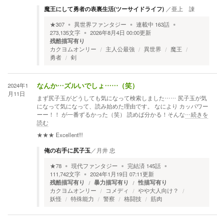
魔王にして勇者の表裏生活(ツーサイドライフ)
／
亜上 諌
★
307
異世界ファンタジー
連載中
163
話
273,135
文字
2026年8月4日 00:00
更新
残酷描写有り
カクヨムオンリー
主人公最強
異世界
魔王
勇者
剣
2024年1
なんか…ズルいでしょ……（笑）
月11日
まず尻子玉がどうしても気になって検索しました…… 尻子玉が気
になって気になって、読み始めた理由です。 なにより カッパワー
ーー！！ が一番ずるかった（笑） 読めば分かる！そんな
…続きを
読む
★★★
Excellent!!!
俺の右手に尻子玉
／
月井 忠
★
78
現代ファンタジー
完結済
145
話
111,742
文字
2024年1月19日 07:11
更新
残酷描写有り
暴力描写有り
性描写有り
カクヨムオンリー
コメディ
やや大人向け？
妖怪
特殊能力
警察
格闘技
筋肉