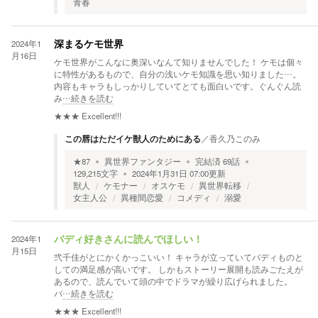
青春
2024年1
深まるケモ世界
月16日
ケモ世界がこんなに奥深いなんて知りませんでした！ ケモは個々
に特性があるもので、自分の浅いケモ知識を思い知りました…。
内容もキャラもしっかりしていてとても面白いです。ぐんぐん読
み
…続きを読む
★★★
Excellent!!!
この唇はただイケ獣人のためにある
／
香久乃このみ
★
87
異世界ファンタジー
完結済
69
話
129,215
文字
2024年1月31日 07:00
更新
獣人
ケモナー
オスケモ
異世界転移
女主人公
異種間恋愛
コメディ
溺愛
2024年1
バディ好きさんに読んでほしい！
月15日
弐千佳がとにかくかっこいい！ キャラが立っていてバディものと
しての満足感が高いです。 しかもストーリー展開も読みごたえが
あるので、読んでいて頭の中でドラマが繰り広げられました。
バ
…続きを読む
★★★
Excellent!!!