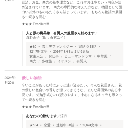
経済、お金、商売の基本理念など、これぞお仕事という内容が詰
め込まれています。 商売の専門的な考えた方など、物語として面
白い以外のものもたくさん詰まっています。 もちろん物語の展開
も
…続きを読む
★★★
Excellent!!!
人と獣の境界線 有翼人の服屋さん始めます
／
真野蒼子（旧：蒼衣ユイ）
★
80
異世界ファンタジー
完結済
53
話
121,754
文字
2024年1月9日 21:16
更新
女主人公
お仕事
ヒューマンドラマ
中華風
商売
多種族
イケメン
有翼人
2024年1
優しい物語
月20日
辛いことがあった時にふっと迷い込みたい、そんな花屋さん。 花
の優しい色合いや香りが漂ってきそうな、そんな雰囲気のある小
説です。 短編形式なので読みやすく、中心になるキャラも際立っ
て
…続きを読む
★★★
Excellent!!!
あなたの心贈ります
／
涼月
★
164
恋愛
連載中
50
話
109,624
文字