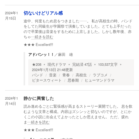
2024年1
切ないけどリアル感
月15日
途中、何度もため息をつきました……。 私が高校生の時、バンド
をしてた同級生が学園祭で演奏していました。とても上手だった
ので卒業後は音楽をするために上京しました。しかし数年後、赤
ちゃ
…続きを読む
★★★
Excellent!!!
アドバンッ！！
／
麻田 雄
★
208
現代ドラマ
完結済
47
話
103,537
文字
2024年1月13日 21:48
更新
バンド
音楽
青春
高校生
ラブコメ
ビタースウィート
思春期
ヒューマンドラマ
2024年1
静かに興奮した
月14日
読み進めるごとに緊張感が高まるストーリー展開でした。 息を飲
むような文章と構成。内容はズシンッと切ないのですが、とにか
くこの小説に出会えてよかったとしか思えません。 ただ、疲れ
ま
…続きを読む
★★★
Excellent!!!