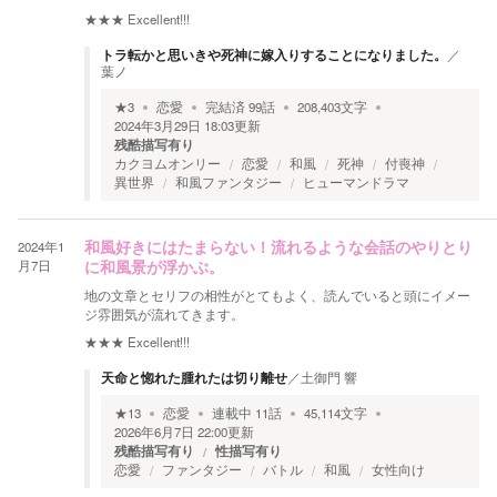
★★★
Excellent!!!
トラ転かと思いきや死神に嫁入りすることになりました。
／
葉ノ
★
3
恋愛
完結済
99
話
208,403
文字
2024年3月29日 18:03
更新
残酷描写有り
カクヨムオンリー
恋愛
和風
死神
付喪神
異世界
和風ファンタジー
ヒューマンドラマ
2024年1
和風好きにはたまらない！流れるような会話のやりとり
月7日
に和風景が浮かぶ。
地の文章とセリフの相性がとてもよく、読んでいると頭にイメー
ジ雰囲気が流れてきます。
★★★
Excellent!!!
天命と惚れた腫れたは切り離せ
／
土御門 響
★
13
恋愛
連載中
11
話
45,114
文字
2026年6月7日 22:00
更新
残酷描写有り
性描写有り
恋愛
ファンタジー
バトル
和風
女性向け