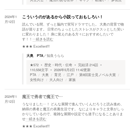
2024年1
こういうのがあるから小説っておもしろい！
月12日
読んでいる間、ずっと脳内で実写ドラマでした。 大奥の背景で物
語が巡ります。 日常のちょっとしたストレスがクスッとした笑い
に変わりました！ 身に覚えのある方々におすすめしたいで
す！！
…続きを読む
★★★
Excellent!!!
大奥 PTA
／
知良うらら
★
572
歴史・時代・伝奇
完結済
214
話
110,556
文字
2026年5月2日 11:42
更新
PTA
大奥
育児
江戸
第9回富士見ノベル大賞
女性向け
大人向け
家族
2024年1
魔王で勇者で魔王で…
月12日
うなりました…！ どんな展開で進んでいくんだろうと読み進め、
納得の勇者と魔王の表裏生活です。 なによりキャラと文章がしっ
かりしているので、複雑な展開や設定でも迷子になることありま
せ
…続きを読む
★★★
Excellent!!!