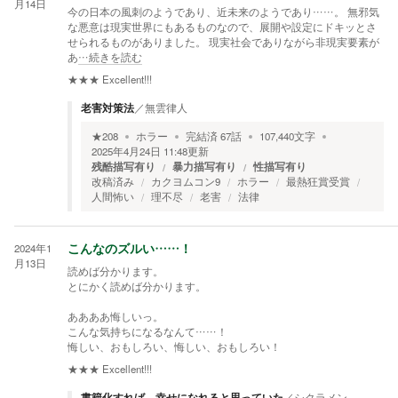
月14日
今の日本の風刺のようであり、近未来のようであり……。 無邪気
な悪意は現実世界にもあるものなので、展開や設定にドキッとさ
せられるものがありました。 現実社会でありながら非現実要素が
あ
…続きを読む
★★★
Excellent!!!
老害対策法
／
無雲律人
★
208
ホラー
完結済
67
話
107,440
文字
2025年4月24日 11:48
更新
残酷描写有り
暴力描写有り
性描写有り
改稿済み
カクヨムコン9
ホラー
最熱狂賞受賞
人間怖い
理不尽
老害
法律
2024年1
こんなのズルい……！
月13日
読めば分かります。
とにかく読めば分かります。
ああああ悔しいっ。
こんな気持ちになるなんて……！
悔しい、おもしろい、悔しい、おもしろい！
★★★
Excellent!!!
書籍化すれば、幸せになれると思っていた
／
シクラメン