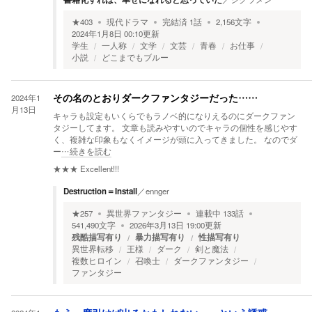
★
403
現代ドラマ
完結済
1
話
2,156
文字
2024年1月8日 00:10
更新
学生
一人称
文学
文芸
青春
お仕事
小説
どこまでもブルー
2024年1
その名のとおりダークファンタジーだった……
月13日
キャラも設定もいくらでもラノベ的になりえるのにダークファン
タジーしてます。 文章も読みやすいのでキャラの個性を感じやす
く、複雑な印象もなくイメージが頭に入ってきました。 なのでダ
ー
…続きを読む
★★★
Excellent!!!
Destruction＝Install
／
ennger
★
257
異世界ファンタジー
連載中
133
話
541,490
文字
2026年3月13日 19:00
更新
残酷描写有り
暴力描写有り
性描写有り
異世界転移
王様
ダーク
剣と魔法
複数ヒロイン
召喚士
ダークファンタジー
ファンタジー