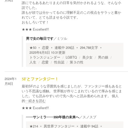
月9日
誰にでもあるあたりまえの日常を気付かされるような、そんな小
説でした。
誰もが頭では分かってるのに理解不足のこの視点をサラッと書か
れていて、とても読ませる小説です。
おもしろいです！
★★★
Excellent!!!
男で女の毎日です
／
ミツル
★
50
恋愛
連載中
209
話
294,788
文字
2025年6月5日 10:31
更新
トランスジェンダー
LGBTQ
美少女
男の娘
人生
恋愛
性自認
第３の性
2024年1
SFとファンタジー！
月8日
最初SFのような雰囲気を感じましたが、ファンタジー感もあると
いう不思議な感触。 世界観が作りこまれているので厚みを感じま
した。でも読みやすいので先へ先へと読み進められます。 個人
的
…続きを読む
★★★
Excellent!!!
――サンミラ――350年後の未来へ
／
スノスプ
★
214
異世界ファンタジー
連載中
94
話