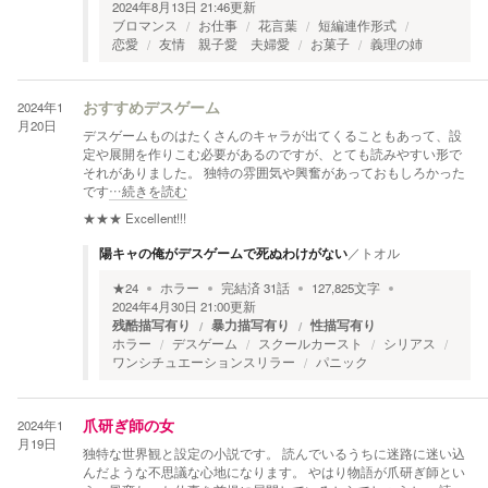
2024年8月13日 21:46
更新
ブロマンス
お仕事
花言葉
短編連作形式
恋愛
友情 親子愛 夫婦愛
お菓子
義理の姉
2024年1
おすすめデスゲーム
月20日
デスゲームものはたくさんのキャラが出てくることもあって、設
定や展開を作りこむ必要があるのですが、とても読みやすい形で
それがありました。 独特の雰囲気や興奮があっておもしろかった
です
…続きを読む
★★★
Excellent!!!
陽キャの俺がデスゲームで死ぬわけがない
／
トオル
★
24
ホラー
完結済
31
話
127,825
文字
2024年4月30日 21:00
更新
残酷描写有り
暴力描写有り
性描写有り
ホラー
デスゲーム
スクールカースト
シリアス
ワンシチュエーションスリラー
パニック
2024年1
爪研ぎ師の女
月19日
独特な世界観と設定の小説です。 読んでいるうちに迷路に迷い込
んだような不思議な心地になります。 やはり物語が爪研ぎ師とい