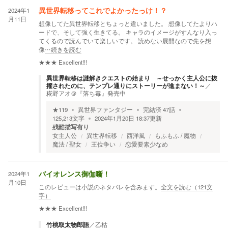
2024年1
異世界転移ってこれでよかったっけ！？
月11日
想像してた異世界転移とちょっと違いました。 想像してたよりハ
ードで、そして強く生きてる。 キャラのイメージがすんなり入っ
てくるので読んでいて楽しいです。 読めない展開なので先を想
像
…続きを読む
★★★
Excellent!!!
異世界転移は謎解きクエストの始まり ～せっかく主人公に抜
擢されたのに、テンプレ通りにストーリーが進まない！～
／
糀野アオ＠『落ち毒』発売中
★
119
異世界ファンタジー
完結済
47
話
125,213
文字
2024年1月20日 18:37
更新
残酷描写有り
女主人公
異世界転移
西洋風
もふもふ / 魔物
魔法 / 聖女
王位争い
恋愛要素少なめ
2024年1
バイオレンス御伽噺！
月10日
このレビューは小説のネタバレを含みます。
全文を読む（
121
文
字）
★★★
Excellent!!!
竹桃取太物郎語
／
乙枯