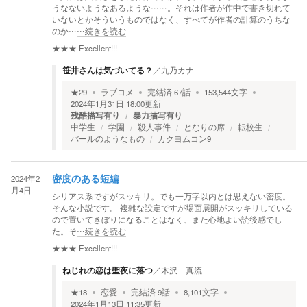
うなないようなあるような……。それは作者が作中で書き切れて
いないとかそういうものではなく、すべてが作者の計算のうちな
のか…
…続きを読む
★★★
Excellent!!!
笹井さんは気づいてる？
／
九乃カナ
★
29
ラブコメ
完結済
67
話
153,544
文字
2024年1月31日 18:00
更新
残酷描写有り
暴力描写有り
中学生
学園
殺人事件
となりの席
転校生
バールのようなもの
カクヨムコン9
2024年2
密度のある短編
月4日
シリアス系ですがスッキリ。でも一万字以内とは思えない密度。
そんな小説です。 複雑な設定ですが場面展開がスッキリしている
ので置いてきぼりになることはなく、また心地よい読後感でし
た。そ
…続きを読む
★★★
Excellent!!!
ねじれの恋は聖夜に落つ
／
木沢 真流
★
18
恋愛
完結済
9
話
8,101
文字
2024年1月13日 11:35
更新