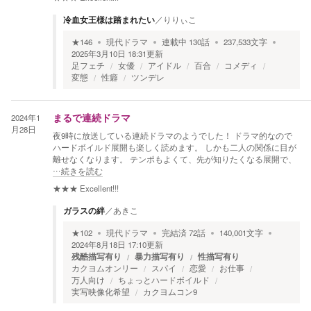
冷血女王様は踏まれたい
／
りりぃこ
★
146
現代ドラマ
連載中
130
話
237,533
文字
2025年3月10日 18:31
更新
足フェチ
女優
アイドル
百合
コメディ
変態
性癖
ツンデレ
2024年1
まるで連続ドラマ
月28日
夜9時に放送している連続ドラマのようでした！ ドラマ的なので
ハードボイルド展開も楽しく読めます。 しかも二人の関係に目が
離せなくなります。 テンポもよくて、先が知りたくなる展開で、
…続きを読む
★★★
Excellent!!!
ガラスの絆
／
あきこ
★
102
現代ドラマ
完結済
72
話
140,001
文字
2024年8月18日 17:10
更新
残酷描写有り
暴力描写有り
性描写有り
カクヨムオンリー
スパイ
恋愛
お仕事
万人向け
ちょっとハードボイルド
実写映像化希望
カクヨムコン9