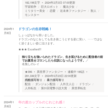
182,198
文字
2024年2月3日 07:00
更新
宇宙戦争
巨大ロボット
魔法少女
ミリタリー美女
恋愛
近未来ファンタジー
獣人
モンスター
2024年1
ドラゴンの生存戦略！
月8日
しょっぱなから笑いました。
ドラゴンのなにをしても生き抜こうとする姿に笑い、……ではな
く涙ぐましい姿に泣けます。
★★★
Excellent!!!
独り立ちを強いられたドラゴン、生き延びるために配信者の前
でお腹見せゴロンしたら伝説になったようです。
／
名無しのレイ
★
396
異世界ファンタジー
連載中
185
話
281,336
文字
2024年5月23日 22:00
更新
残酷描写有り
暴力描写有り
配信
ダンジョン配信
人外主人公
ドラゴン
人外転生
第31回電撃小説大賞
異世界転生
2024年1
年の差カップルのじれじれ感！
月8日