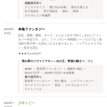
残酷描写有り
クリスマスイブ
飛び込み自殺
過去を変える
女子高校生
男子高校生
契約
死神
カクヨムコン短編賞
2024年2
本格ファンタジー
月4日
設定、展開、構想、キャラ。とにかく壮大で作りこまれたファン
タジー作品です。 また、ファンタジー的戦闘シーンだけでなく政
治的な勢力争いも読みごたえがありました。 シリアスとそうでな
い
…続きを読む
★★★
Excellent!!!
荒れ野のリヴァイアサン～水の王、野望の騎士〜
／
濱丸
★
880
異世界ファンタジー
連載中
96
話
500,917
文字
2026年7月2日 18:26
更新
暴力描写有り
異世界ファンタジー
剣と魔法
ハイファンタジー
ダークファンタジー
戦記
カクヨムオンリー
ライトノベル
2024年1
少年トビー
月30日