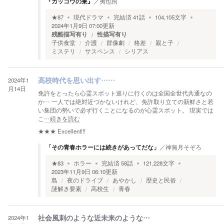
『カッコウの巣』
／
夷也荊
★
87
現代ドラマ
完結済
41
話
104,105
文字
2024年1月9日 07:00
更新
残酷描写有り
性描写有り
子供食堂
介護
群像劇
格差
親と子
ミステリ
サスペンス
シリアス
2024年1
高校時代を思い出す……
月14日
免許をとったら心霊スポット巡りに行くのは全国全世代共通なの
か… 一人では絶対近づかないけれど、免許取り立ての新鮮さと若
い集団の勢いで必ず行くことになるのが心霊スポット。 現実では
こ
…続きを読む
★★★
Excellent!!!
「その青春ホラーには続きがあってだな」
／
神無月そぞろ
★
83
ホラー
完結済
58
話
121,228
文字
2023年11月9日 06:10
更新
島
夜のドライブ
あやかし
歴史と民俗
謎解き要素
高校生
青春
2024年1
社会風刺のような近未来のような…