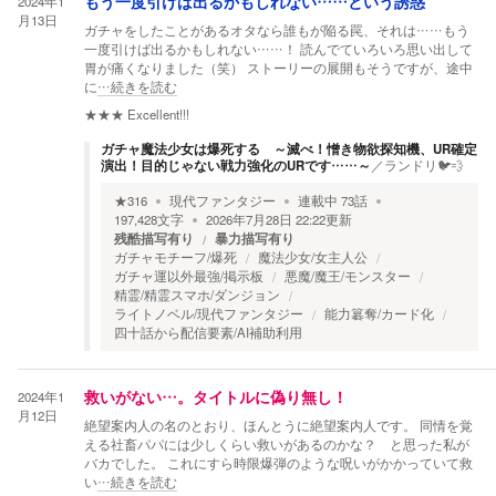
2024年1
もう一度引けば出るかもしれない……という誘惑
月13日
ガチャをしたことがあるオタなら誰もが陥る罠、それは……もう
一度引けば出るかもしれない……！ 読んでていろいろ思い出して
胃が痛くなりました（笑） ストーリーの展開もそうですが、途中
に
…続きを読む
★★★
Excellent!!!
ガチャ魔法少女は爆死する ～滅べ！憎き物欲探知機、UR確定
演出！目的じゃない戦力強化のURです……～
／
ランドリ🐦💨
★
316
現代ファンタジー
連載中
73
話
197,428
文字
2026年7月28日 22:22
更新
残酷描写有り
暴力描写有り
ガチャモチーフ/爆死
魔法少女/女主人公
ガチャ運以外最強/掲示板
悪魔/魔王/モンスター
精霊/精霊スマホ/ダンジョン
ライトノベル/現代ファンタジー
能力簒奪/カード化
四十話から配信要素/AI補助利用
2024年1
救いがない…。タイトルに偽り無し！
月12日
絶望案内人の名のとおり、ほんとうに絶望案内人です。 同情を覚
える社畜パパには少しくらい救いがあるのかな？ と思った私が
バカでした。 これにすら時限爆弾のような呪いがかかっていて救
い
…続きを読む