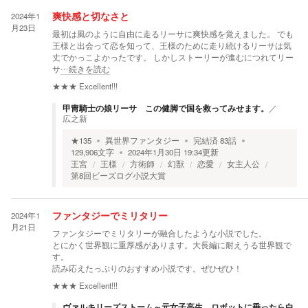
2024年1
爽快感と切なさと
月23日
最初は風のように自由に走るリーサに爽快感を覚えました。 でも
王様と出会って恋を知って、王様のために走り続けるリーサは気
丈でかっこよかったです。 しかしストーリーが進むにつれてリー
サ
…続きを読む
★★★
Excellent!!!
甲冑騎士の娘リーサ この健脚で国を救ってみせます。
／
広之新
★
135
異世界ファンタジー
完結済
83
話
129,906
文字
2024年1月30日 19:34
更新
王宮
王様
方術師
幻獣
恋愛
女主人公
第8回ビーズログ小説大賞
2024年1
ファンタジーでミリタリー
月21日
ファンタジーでミリタリーが融合したような小説でした。
とにかく世界観に重厚感があります。大長編に耐えうる世界観で
す。
読み応えたっぷりのおすすめ小説です。ぜひぜひ！
★★★
Excellent!!!
ヴァルキリーズストーム～元女子高生、ロボットに乗ったら白