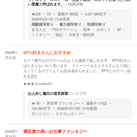
い悪魔と呼ばれます。
／
綿屋伊織
★
226
SF
連載中
862
話
4,527,699
文字
2026年8月1日 13:42
更新
残酷描写有り
暴力描写有り
性描写有り
女主人公
FSSオマージュ
戦争
ロボット
SF
ミリタリー
戦記
AI本文一部利用
2024年1
RPG好きさんにおすすめ
月21日
セリフ進行なのでゲームのような感覚で楽しめます。 RPG好きに
はたまらないかと思います。 ストーリーもキャラもすんなり頭に
入ってくるのでぐんぐん読み進められました。 RPGとかゲー
…続
きを読む
★★★
Excellent!!!
お人好し傭兵の迷宮探索
／
ハナブサ
★
187
異世界ファンタジー
連載中
110
話
150,363
文字
2026年5月10日 10:00
更新
ダンジョン
カクヨムオンリー
2024年1
満足度の高いお仕事ファンタジー
月21日