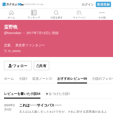
新規登録
ログイン
KADOKAWA Group
ホーム
ランキング
小説を探す
マイページ
その他
蛮野晩
@bannoban
2017年7月12日
に登録
恋愛
異世界ファンタジー
m_cocoo
フォロー
共有
ホーム
小説
9
近況ノート
30
おすすめレビュー
59
小説のフォロ
レビューを書いた小説
54
★をつけた小説
5
2024年2
これは……サイコパス……
月4日
主人公は人殺しをしたわけですが、それに対する罪悪感があるよ