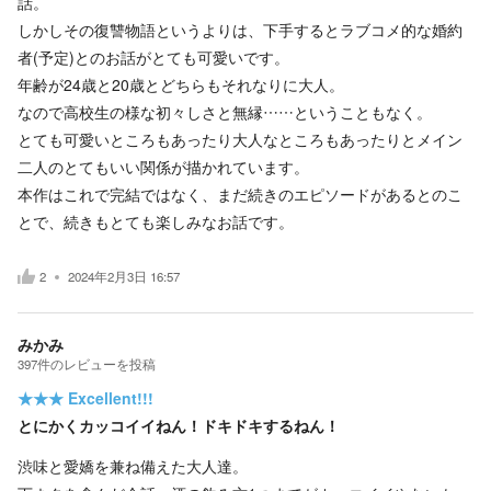
話。
しかしその復讐物語というよりは、下手するとラブコメ的な婚約
者(予定)とのお話がとても可愛いです。
年齢が24歳と20歳とどちらもそれなりに大人。
なので高校生の様な初々しさと無縁……ということもなく。
とても可愛いところもあったり大人なところもあったりとメイン
二人のとてもいい関係が描かれています。
本作はこれで完結ではなく、まだ続きのエピソードがあるとのこ
とで、続きもとても楽しみなお話です。
2
2024年2月3日 16:57
みかみ
397
件の
レビューを投稿
★★★
Excellent!!!
とにかくカッコイイねん！ドキドキするねん！
渋味と愛嬌を兼ね備えた大人達。