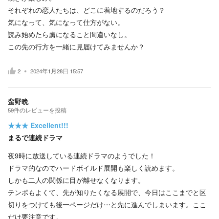
それぞれの恋人たちは、どこに着地するのだろう？
気になって、気になって仕方がない。
読み始めたら虜になること間違いなし。
この先の行方を一緒に見届けてみませんか？
2
2024年1月28日 15:57
蛮野晩
59
件の
レビューを投稿
★★★
Excellent!!!
まるで連続ドラマ
夜9時に放送している連続ドラマのようでした！
ドラマ的なのでハードボイルド展開も楽しく読めます。
しかも二人の関係に目が離せなくなります。
テンポもよくて、先が知りたくなる展開で、今日はここまでと区
切りをつけても後一ページだけ…と先に進んでしまいます。ここ
だけ要注意です。