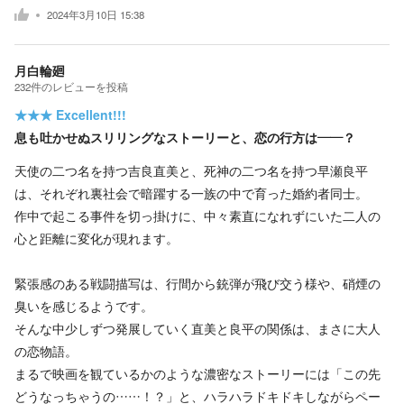
2024年3月10日 15:38
月白輪廻
232
件の
レビューを投稿
★★★
Excellent!!!
息も吐かせぬスリリングなストーリーと、恋の行方は――？
天使の二つ名を持つ吉良直美と、死神の二つ名を持つ早瀬良平
は、それぞれ裏社会で暗躍する一族の中で育った婚約者同士。
作中で起こる事件を切っ掛けに、中々素直になれずにいた二人の
心と距離に変化が現れます。
緊張感のある戦闘描写は、行間から銃弾が飛び交う様や、硝煙の
臭いを感じるようです。
そんな中少しずつ発展していく直美と良平の関係は、まさに大人
の恋物語。
まるで映画を観ているかのような濃密なストーリーには「この先
どうなっちゃうの……！？」と、ハラハラドキドキしながらペー