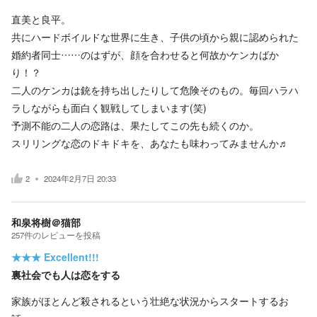
直美と良平。
共にハードボイルドな世界に生き、子供の頃から親に認められた
婚約者同士……のはずが、顔を合わせると何故かケンカばか
り！？
二人のケンカは銃を持ち出したりして危険そのもの。毎回ハラハ
ラしながらも面白く観戦してしまいます(笑)
予測不能の二人の恋路は、果たしてこの先も続くのか。
スリリングな恋のドキドキを、あなたも味わってみませんか♬
2
2024年2月7日 20:33
和泉将樹＠猫部
257
件の
レビューを投稿
★★★
Excellent!!!
裏社会でも人は恋をする
家族がほとんど殺されるという壮絶な状況からスタートするお