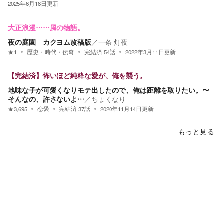
2025年6月18日
更新
大正浪漫……風の物語。
夜の庭園 カクヨム改稿版
／
一条 灯夜
★
1
歴史・時代・伝奇
完結済
54
話
2022年3月11日
更新
【完結済】怖いほど純粋な愛が、俺を襲う。
地味な子が可愛くなりモテ出したので、俺は距離を取りたい。〜
そんなの、許さないよ…
／
ちょくなり
★
3,695
恋愛
完結済
37
話
2020年11月14日
更新
もっと見る