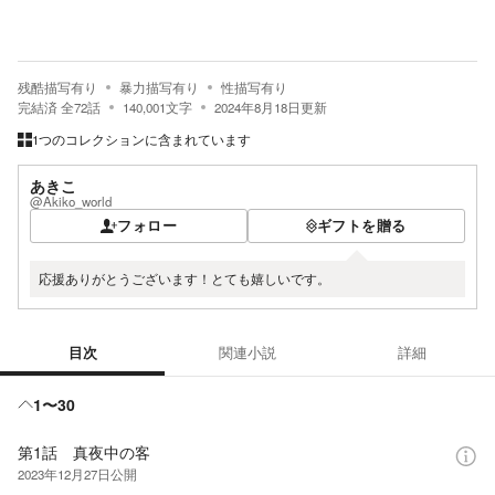
残酷描写有り
暴力描写有り
性描写有り
完結済
全
72
話
140,001
文字
2024年8月18日
更新
1つのコレクションに含まれています
あきこ
@Akiko_world
フォロー
ギフトを贈る
応援ありがとうございます！とても嬉しいです。
目次
関連小説
詳細
目次
1〜30
第1話 真夜中の客
2023年12月27日
公開