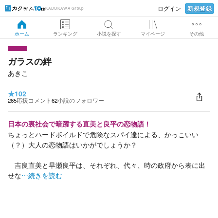
新規登録
ログイン
KADOKAWA Group
ホーム
ランキング
小説を探す
マイページ
その他
ガラスの絆
あきこ
★
102
265
応援コメント
62
小説のフォロワー
日本の裏社会で暗躍する直美と良平の恋物語！
ちょっとハードボイルドで危険なスパイ達による、かっこいい
（？）大人の恋物語はいかがでしょうか？
吉良直美と早瀬良平は、それぞれ、代々、時の政府から表に出
せな
…続きを読む