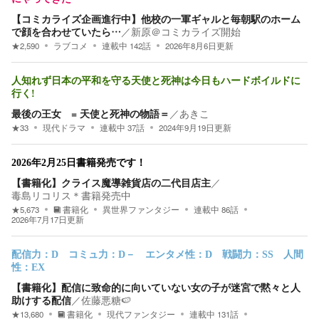
【コミカライズ企画進行中】他校の一軍ギャルと毎朝駅のホーム
で顔を合わせていたら…
／
新原＠コミカライズ開始
★
2,590
ラブコメ
連載中
142
話
2026年8月6日
更新
人知れず日本の平和を守る天使と死神は今日もハードボイルドに
行く!
最後の王女 = 天使と死神の物語＝
／
あきこ
★
33
現代ドラマ
連載中
37
話
2024年9月19日
更新
2026年2月25日書籍発売です！
【書籍化】クライス魔導雑貨店の二代目店主
／
毒島リコリス＊書籍発売中
★
5,673
書籍化
異世界ファンタジー
連載中
86
話
2026年7月17日
更新
配信力：D コミュ力：D－ エンタメ性：D 戦闘力：SS 人間
性：EX
【書籍化】配信に致命的に向いていない女の子が迷宮で黙々と人
助けする配信
／
佐藤悪糖🍉
★
13,680
書籍化
現代ファンタジー
連載中
131
話