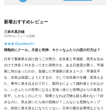
新着おすすめレビュー
三奈木真沙緒
737
件の
レビューを投稿
★★★
Excellent!!!
情熱的にクール。天使と死神、キケンなふたりの恋の行方は？
日本で裏稼業を請け負う二大勢力、吉良家と早瀬家。商売を住み
分けて仲良く付き合ってきた両勢力を、ある日激震が襲う。早瀬
家に何があったのか。負傷した早瀬家の若きエース・早瀬良平
を、吉良は保護しようとするが。そして吉良家の令嬢・直美もま
た、事件に巻き込まれて行く。親同士によって婚約者とされなが
ら、いざふたりの世界になると意地っ張りと喧嘩ばかりの直美と
良平。しかもこのふたり、喧嘩となれば刃物も銃も厭わない？好
きなのに、気を抜いたら命の危険が？こんなにも危険なカップ
ル、絶対に巻き添えになりたくない。日本の裏社会事情などもリ