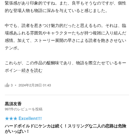
緊張感があり印象的ですね。また、良平もそうなのですが、個性
的な登場人物も物語に深みを与えていると感じました。
中でも、読者を惹きつけ魅力的だったと思えるもの。それは、臨
場感あふれる雰囲気やキャラクターたちが持つ複雑に入り組んだ
感情。加えて、ストーリー展開の早さによる読者を飽きさせない
テンポ。
これらが、この作品の醍醐味であり、物語を際立たせているキー
ポイン…
続きを読む
3
2024年2月28日 01:43
黒須友香
997
件の
レビューを投稿
★★★
Excellent!!!
ハードボイルドにケンカは続く！スリリングな二人の恋路は危険
がいっぱい！