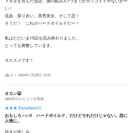
下ネタを含んだ会話、酒の飲み方1つまでがカッコイイやないかー
い！
流血。探り合い。美男美女。そして恋！
そうだ！ これがハードボイルドだー！
私はただいま15話を読み終わりました。
とっても興奮しています。
オススメです！
2
2024年1月29日 13:33
オカン🐷
5852
件の
レビューを投稿
★★★
Excellent!!!
おもしろ～い‼ ハードボイルド、だけどそれだけじゃない。恋に
人情に。
続きが楽しみ。