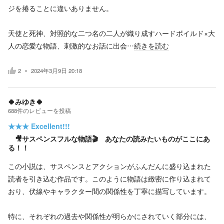
ジを捲ることに違いありません。
天使と死神、対照的な二つ名の二人が織り成すハードボイルド×大
人の恋愛な物語、刺激的なお話に出会…
続きを読む
2
2024年3月9日 20:18
🍀みゆき🍀
688
件の
レビューを投稿
★★★
Excellent!!!
🎥サスペンスフルな物語🎬 あなたの読みたいものがここにあ
る！！
この小説は、サスペンスとアクションがふんだんに盛り込まれた
読者を引き込む作品です。このように物語は緻密に作り込まれて
おり、伏線やキャラクター間の関係性を丁寧に描写しています。
特に、それぞれの過去や関係性が明らかにされていく部分には、