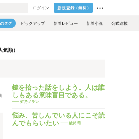
新規登録
（
無料
）
ログイン
のタグ
ピックアップ
新着レビュー
新着小説
公式連載
人気順）
鍵を拾った話をしよう。人は誰
しもある意味盲目である。
賞
虹乃ノラン
悩み、苦しんでいる人にこそ読
んでもらいたい
綾邦 司