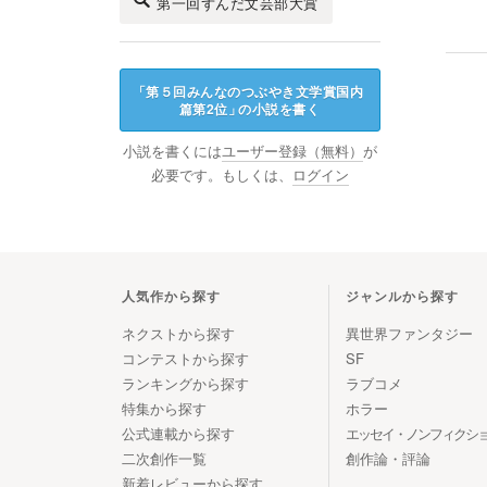
第一回ずんだ文芸部大賞
「
第５回みんなのつぶやき文学賞国内
篇第2位
」
の小説を書く
小説を書くには
ユーザー登録（無料）
が
必要です。もしくは、
ログイン
人気作から探す
ジャンルから探す
ネクストから探す
異世界ファンタジー
コンテストから探す
SF
ランキングから探す
ラブコメ
特集から探す
ホラー
公式連載から探す
エッセイ・ノンフィクシ
二次創作一覧
創作論・評論
新着レビューから探す