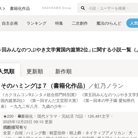
スト
書籍化作品
KADOKAWA Group
自主企画
ランキング
特集
二次創作
魔法のiらんど
人気
５回みんなのつぶやき文学賞国内篇第2位
」
に関する小説一覧（
人気順
更新順
新作順
／
虹乃ノラン
そのハミングは７（書籍化作品）
《カクヨムコン9エンタメ総合部門特別賞》 《第五回みんなのつぶやき文学
国内篇第2位》 《第一回ずんだ文芸部大賞》 《第一回本の甲子園 愛知県代
表》 一九九二年八月、九歳の少年…
★230
書籍化
現代ドラマ
完結済
72話
126,481文字
2025年12月23日 09:10 更新
残酷描写有り
全盲・白杖
ハミング数
精霊信仰・樹上葬・ネイティブアメリカン
犬・