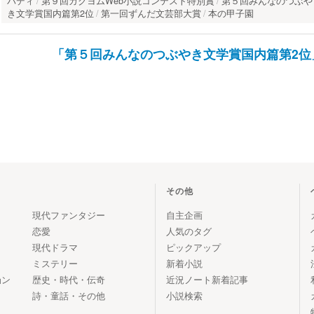
バディ
第９回カクヨムWeb小説コンテスト特別賞
第５回みんなのつぶや
き文学賞国内篇第2位
第一回ずんだ文芸部大賞
本の甲子園
「第５回みんなのつぶやき文学賞国内篇第2
その他
現代ファンタジー
自主企画
恋愛
人気のタグ
現代ドラマ
ピックアップ
ミステリー
新着小説
ョン
歴史・時代・伝奇
近況ノート新着記事
詩・童話・その他
小説検索