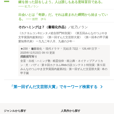
鍵を拾った話をしよう。人は誰しもある意味盲目である。
虹乃ノラン
出会いとは「奇跡」だ。それは産まれた瞬間から始まってい
館野 伊斗
る。
そのハミングは７（書籍化作品）
／
虹乃ノラン
《カクヨムコン9エンタメ総合部門特別賞》 《第五回みんなのつぶやき
文学賞国内篇第2位》 《第一回ずんだ文芸部大賞》 《第一回本の甲子園
愛知県代表》 一九九二年八月、九歳の少年…
★230
書籍化
現代ドラマ
完結済
72話
126,481文字
2025年12月23日 09:10 更新
残酷描写有り
全盲・白杖
ハミング数
精霊信仰・樹上葬・ネイティブアメリカ
ン
犬・バディ
第９回カクヨムWeb小説コンテスト特別賞
第５回
みんなのつぶやき文学賞国内篇第2位
第一回ずんだ文芸部大賞
本の
甲子園
「第一回ずんだ文芸部大賞」でキーワード検索する
ジャンルから探す
人気作から探す