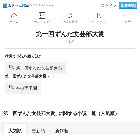
新規登録
ログイン
KADOKAWA Group
ホーム
ランキング
小説を探す
マイページ
その他
第一回ずんだ文芸部大賞
1作品
検索で小説を絞り込む
第一回ずんだ文芸部大賞
第一回ずんだ文芸部大賞 × …
本の甲子園
「
第一回ずんだ文芸部大賞
」
に関する小説一覧（人気順）
人気順
更新順
新作順