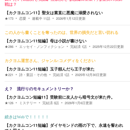
戦は？
【カクヨムコン11】聖女は素直に悪魔に溺愛されない
★
173
恋愛
連載中
11
話
2026年1月12日
更新
この人から書くことを奪ったのは、世界の損失だと言い切れる
【カクヨムコン11短編】母は小説が書けない
★
286
エッセイ・ノンフィクション
完結済
1
話
2025年12月22日
更新
カクヨム運営さん、ジャンル:コメディをください
【カクヨムコン11短編】玉子頼んだら王子が来た
★
221
詩・童話・その他
完結済
1
話
2025年12月30日
更新
え？ 流行りのモキュメントリーか？
【カクヨムコン短編11】受験前に友人から暗号文が来た件。
★
126
ミステリー
完結済
3
話
2026年1月6日
更新
続きはWebで！！！！！
【カクヨムコン11短編】ダイヤモンドの雨の下で、永遠を誓われ