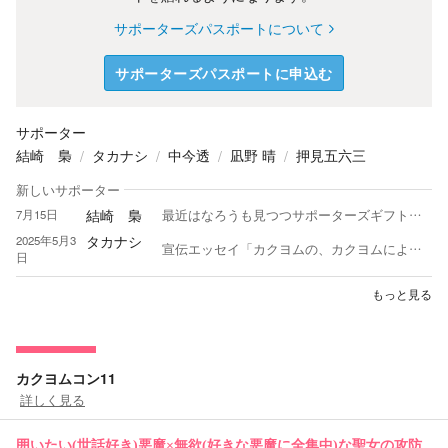
サポーターズパスポートについて
サポーターズパスポートに申込む
サポーター
結崎 梟
タカナシ
中今透
凪野 晴
押見五六三
新しいサポーター
結崎 梟
7月15日
最近はなろうも見つつサポーターズギフトやPV数による作者様への還元を意識してカクヨムに比重を移してます。読みたい作品が多くて時間が足りない嬉しい悲鳴は変わらず。 書籍は紙派。
タカナシ
2025年5月3
宣伝エッセイ「カクヨムの、カクヨムによる、カクヨムのためのカクヨムオンリーを作りたい！ カクヨムコン8」にて皆様の作品を宣伝中です。 お気軽にコメントください！ 千葉県在住の介護士。 現代ファンタジーものとミステリー好き ジョジョは至高！！
日
もっと見る
カクヨムコン11
詳しく見る
囲いたい(世話好き)悪魔×無欲(好きな悪魔に全集中)な聖女の攻防