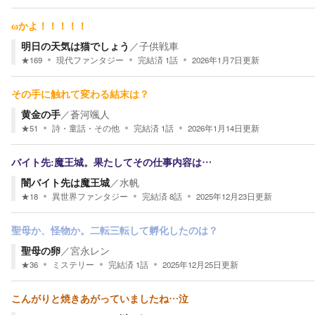
ωかよ！！！！！
明日の天気は猫でしょう
／
子供戦車
★
169
現代ファンタジー
完結済
1
話
2026年1月7日
更新
その手に触れて変わる結末は？
黄金の手
／
蒼河颯人
★
51
詩・童話・その他
完結済
1
話
2026年1月14日
更新
バイト先:魔王城。果たしてその仕事内容は…
闇バイト先は魔王城
／
水帆
★
18
異世界ファンタジー
完結済
8
話
2025年12月23日
更新
聖母か、怪物か。二転三転して孵化したのは？
聖母の卵
／
宮永レン
★
36
ミステリー
完結済
1
話
2025年12月25日
更新
こんがりと焼きあがっていましたね…泣