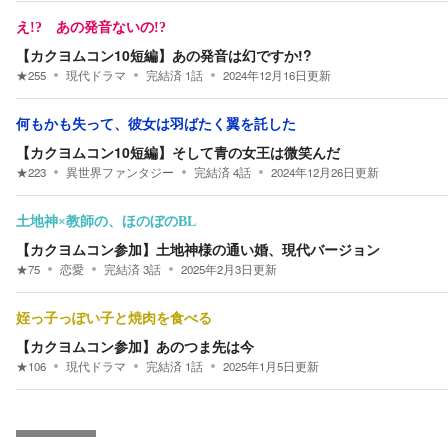
え!? あの発音ないの!?
【カクヨムコン10短編】あの発音は幻ですか!?
★
255
現代ドラマ
完結済
1
話
2024年12月16日
更新
何もかも失って、彼女は羽ばたく翼を託した
【カクヨムコン10短編】そして青の女王は微笑んだ
★
223
異世界ファンタジー
完結済
4
話
2024年12月26日
更新
土地神×教師の、ほのぼのBL
【カクヨムコン参加】土地神様の通い婚、現代バージョン
★
75
恋愛
完結済
3
話
2025年2月3日
更新
姪っ子っぽい子と焼肉を食べる
【カクヨムコン参加】あのつま先は今
★
106
現代ドラマ
完結済
1
話
2025年1月5日
更新