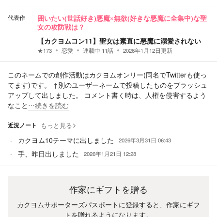
代表作
囲いたい(世話好き)悪魔×無欲(好きな悪魔に全集中)な聖
女の攻防戦は？
【カクヨムコン11】聖女は素直に悪魔に溺愛されない
★
173
恋愛
連載中
11
話
2026年1月12日
更新
このネームでの創作活動はカクヨムオンリー(同名でTwitterも使っ
てます)です。 ↑別のユーザーネームで投稿したものをブラッシュ
アップして出しました。 コメント書く時は、人権を侵害するよう
なこと
…続きを読む
近況ノート
もっと見る
カクヨム10テーマに出しました
2026年3月31日 06:43
手、昨日出しました
2026年1月21日 12:28
作家にギフトを贈る
カクヨムサポーターズパスポートに登録すると、作家にギフ
トを贈れるようになります。