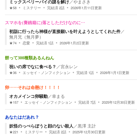
ミックスベリーパイの謎を解け
／
やまさき
★
58
ミステリー
完結済
2
話
2026年1月11日
更新
スマホを(賽銭箱に)落としただけなのに…
初詣に行ったら神様が直接願いを叶えようとしてくれた件
／
無月兄（無月夢）
★
74
恋愛
完結済
1
話
2026年1月2日
更新
餅って300種類あるんねん
祝いの席でなに食べる？
／
宮永レン
★
36
エッセイ・ノンフィクション
完結済
1
話
2026年1月1日
更新
卵……それは命懸け！！！！
オカメインコ卵騒動
／
幸まる
★
157
エッセイ・ノンフィクション
完結済
7
話
2025年12月30日
更新
あなたはだあれ？
妖怪のっぺらぼうと顔のない殺人
／
黒澤 主計
★
221
ミステリー
完結済
2
話
2025年12月30日
更新