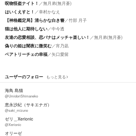
呪物怪盗ナイト！
／
無月弟(無月蒼)
はいくえすと！
／
幸村かなえ
【神格鑑定局】清らかな白き簪
／
竹部 月子
猫は他人に期待しない
／
中今透
友達の恋愛相談、恋バナはメッチャ楽しい！
／
無月弟(無月蒼)
偽りの姫は闇夜に微笑む
／
宵乃凪
ベアトリーチェの幸福
／
矢口愛留
ユーザーのフォロー
もっと見る
海鳥 島猫
@UmidoriShimaneko
恵永沙紀（サキエナガ）
@saki_mizuno
ゼリ＿Xerionic
@Xerionic
オリーゼ