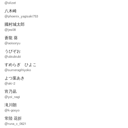
@olizet
八木崎
@phoenix_yagisaki753
國村城太郎
@jes08
蒼龍 葵
@aoisoryu
うびぞお
@ubiubiubi
すめらぎ ひよこ
@sumeragihiyoko
よつ葉あき
@aki-2
宵乃凪
@yoi_nagi
滝川朗
@k-gosyo
常陸 花折
@runa_c_0621