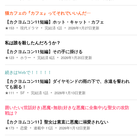
猫カフェの『カフェ』ってそれでいいんだ…
【カクヨムコン11短編】ホット・キャット・カフェ
★
153
現代ドラマ
完結済
1
話
2026年1月27日
更新
私は誰を殺したんだろうか？
【カクヨムコン11短編】その手に掛ける
★
123
ホラー
完結済
6
話
2026年1月20日
更新
続きはWebで！！！！！
【カクヨムコン11短編】ダイヤモンドの雨の下で、永遠を誓われ
ても困る！
★
111
SF
完結済
1
話
2026年1月13日
更新
囲いたい(世話好き)悪魔×無欲(好きな悪魔に全集中)な聖女の攻防
戦は？
【カクヨムコン11】聖女は素直に悪魔に溺愛されない
★
173
恋愛
連載中
11
話
2026年1月12日
更新