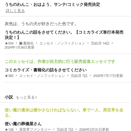
うちのわんこ・おはよう、サンテ/コミック発売決定
詳しく見る
灰色は、うちの犬が好きだった色です。
うちのわんこの話をさせてください。【コミカライズ単行本発売
決定！】
★
534
書籍化
エッセイ・ノンフィクション
完結済
14
話
2024年1月26日
更新
このエッセイは、作者が自主的に行う販売促進エッセイです
コミカライズ・書籍化の話をさせてください
★
382
エッセイ・ノンフィクション
完結済
7
話
2025年7月17日
更新
小説
もっと見る
使い魔の遺体は燃やさなければならない。車で一人、異世界を走
る。
使い魔の葬儀屋さん
★
128
異世界ファンタジー
完結済
7
話
2026年3月31日
更新