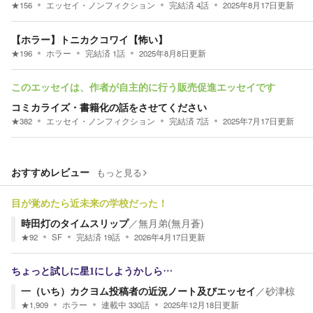
★
156
エッセイ・ノンフィクション
完結済
4
話
2025年8月17日
更新
【ホラー】トニカクコワイ【怖い】
★
196
ホラー
完結済
1
話
2025年8月8日
更新
このエッセイは、作者が自主的に行う販売促進エッセイです
コミカライズ・書籍化の話をさせてください
★
382
エッセイ・ノンフィクション
完結済
7
話
2025年7月17日
更新
おすすめレビュー
もっと見る
目が覚めたら近未来の学校だった！
時田灯のタイムスリップ
／
無月弟(無月蒼)
★
92
SF
完結済
19
話
2026年4月17日
更新
ちょっと試しに星1にしようかしら…
一（いち）カクヨム投稿者の近況ノート及びエッセイ
／
砂津椋
★
1,909
ホラー
連載中
330
話
2025年12月18日
更新