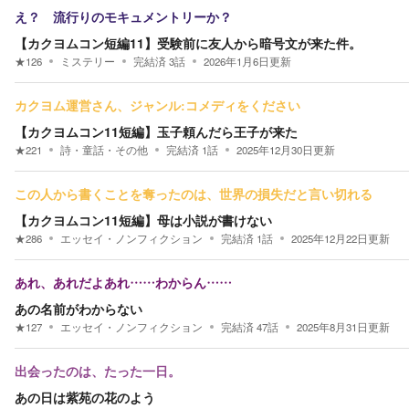
え？ 流行りのモキュメントリーか？
【カクヨムコン短編11】受験前に友人から暗号文が来た件。
★
126
ミステリー
完結済
3
話
2026年1月6日
更新
カクヨム運営さん、ジャンル:コメディをください
【カクヨムコン11短編】玉子頼んだら王子が来た
★
221
詩・童話・その他
完結済
1
話
2025年12月30日
更新
この人から書くことを奪ったのは、世界の損失だと言い切れる
【カクヨムコン11短編】母は小説が書けない
★
286
エッセイ・ノンフィクション
完結済
1
話
2025年12月22日
更新
あれ、あれだよあれ……わからん……
あの名前がわからない
★
127
エッセイ・ノンフィクション
完結済
47
話
2025年8月31日
更新
出会ったのは、たった一日。
あの日は紫苑の花のよう