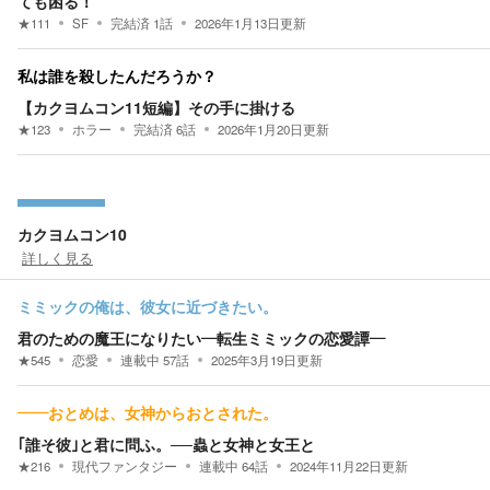
ても困る！
★
111
SF
完結済
1
話
2026年1月13日
更新
私は誰を殺したんだろうか？
【カクヨムコン11短編】その手に掛ける
★
123
ホラー
完結済
6
話
2026年1月20日
更新
カクヨムコン10
詳しく見る
ミミックの俺は、彼女に近づきたい。
君のための魔王になりたい―転生ミミックの恋愛譚―
★
545
恋愛
連載中
57
話
2025年3月19日
更新
――おとめは、女神からおとされた。
｢誰そ彼｣と君に問ふ。──蟲と女神と女王と
★
216
現代ファンタジー
連載中
64
話
2024年11月22日
更新