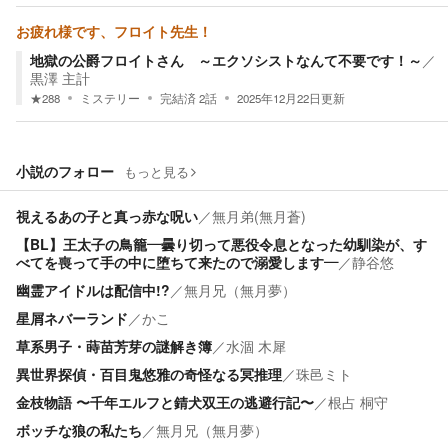
お疲れ様です、フロイト先生！
地獄の公爵フロイトさん ～エクソシストなんて不要です！～
／
黒澤 主計
★
288
ミステリー
完結済
2
話
2025年12月22日
更新
小説のフォロー
もっと見る
視えるあの子と真っ赤な呪い
／
無月弟(無月蒼)
【BL】王太子の鳥籠―曇り切って悪役令息となった幼馴染が、す
べてを喪って手の中に堕ちて来たので溺愛します―
／
静谷悠
幽霊アイドルは配信中!?
／
無月兄（無月夢）
星屑ネバーランド
／
かこ
草系男子・蒔苗芳芽の謎解き簿
／
水涸 木犀
異世界探偵・百目鬼悠雅の奇怪なる冥推理
／
珠邑ミト
金枝物語 〜千年エルフと錆犬双王の逃避行記〜
／
根占 桐守
ボッチな狼の私たち
／
無月兄（無月夢）