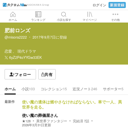
新規登録
ログイン
KADOKAWA Group
ホーム
ランキング
小説を探す
マイページ
その他
肥前ロンズ
@misora2222
2017年9月7日
に登録
恋愛
現代ドラマ
6yZ2P4oYYGw33EK
フォロー
共有
ホーム
小説
103
コレクション
15
近況ノート
246
サポーター
5
最新作
使い魔の遺体は燃やさなければならない。車で一人、異
世界を走る。
使い魔の葬儀屋さん
★
128
異世界ファンタジー
完結済
7
話
2026年3月31日
更新