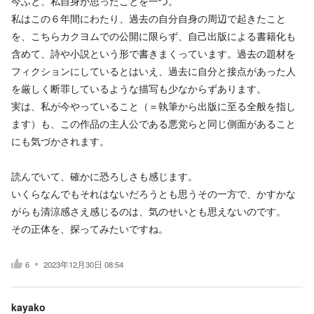
今ふと、私自身が思ったことを一つ。
私はこの６年間にわたり、過去の自分自身の周辺で起きたこと
を、こちらカクヨムでの公開に限らず、自己出版による書籍化も
含めて、詩や小説という形で書きまくっています。過去の題材を
フィクションにしているとはいえ、過去に自分と接点があった人
を厳しく断罪しているような描写も少なからずあります。
実は、私が今やっていること（＝執筆から出版に至る全般を指し
ます）も、この作品の主人公である悪党らと同じ側面があること
にも気づかされます。
読んでいて、確かに恐ろしさも感じます。
いくらなんでもそれはないだろうとも思うその一方で、かすかな
がらも清涼感さえ感じるのは、気のせいとも思えないのです。
その正体を、探ってみたいですね。
6
2023年12月30日 08:54
kayako