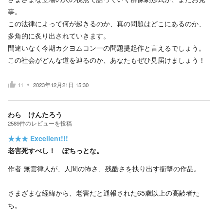
事。
この法律によって何が起きるのか、真の問題はどこにあるのか、
多角的に炙り出されていきます。
間違いなく今期カクヨムコン一の問題提起作と言えるでしょう。
この社会がどんな道を辿るのか、あなたもぜひ見届けましょう！
11
2023年12月21日 15:30
わら けんたろう
2589
件の
レビューを投稿
★★★
Excellent!!!
老害死すべし！ ぽちっとな。
作者 無雲律人が、人間の怖さ、残酷さを抉り出す衝撃の作品。
さまざまな経緯から、老害だと通報された65歳以上の高齢者た
ち。