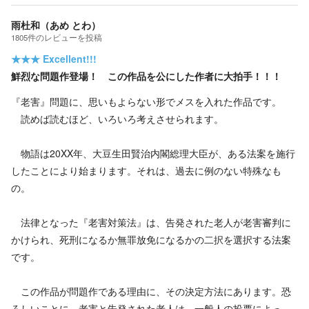
雨杜和（あめ とわ）
1805
件の
レビューを投稿
★★★
Excellent!!!
鮮烈な問題作登場！ この作品を公にした作者に大拍手！！！
『老害』問題に、思いもよらない形でメスを入れた作品です。
読めば読むほど、いろいろ考えさせられます。
物語は20XX年、大豆生田賢治内閣総理大臣が、ある法案を施行
したことにより始まります。それは、過去に例のない特殊なも
の。
法律となった『老害対策法』は、告発された老人が老害審判に
かけられ、死刑になるか無罪放免になるかの二択を選択する法案
です。
この作品が問題作である理由に、その決定方法にあります。恐
ろしいことに、老害と告発された老人は、一般人の投票によっ