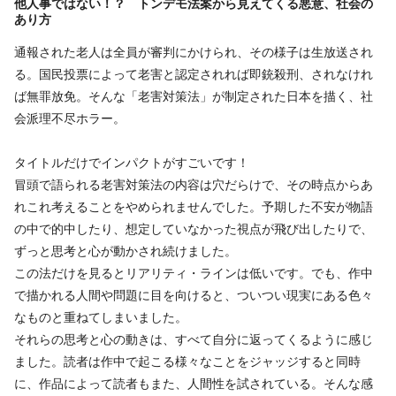
他人事ではない！？ トンデモ法案から見えてくる悪意、社会の
あり方
通報された老人は全員が審判にかけられ、その様子は生放送され
る。国民投票によって老害と認定されれば即銃殺刑、されなけれ
ば無罪放免。そんな「老害対策法」が制定された日本を描く、社
会派理不尽ホラー。
タイトルだけでインパクトがすごいです！
冒頭で語られる老害対策法の内容は穴だらけで、その時点からあ
れこれ考えることをやめられませんでした。予期した不安が物語
の中で的中したり、想定していなかった視点が飛び出したりで、
ずっと思考と心が動かされ続けました。
この法だけを見るとリアリティ・ラインは低いです。でも、作中
で描かれる人間や問題に目を向けると、ついつい現実にある色々
なものと重ねてしまいました。
それらの思考と心の動きは、すべて自分に返ってくるように感じ
ました。読者は作中で起こる様々なことをジャッジすると同時
に、作品によって読者もまた、人間性を試されている。そんな感