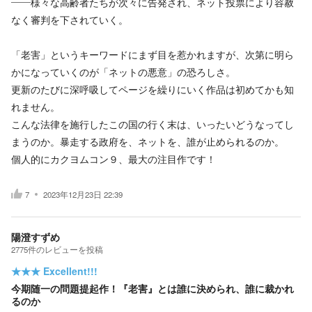
――様々な高齢者たちが次々に告発され、ネット投票により容赦
なく審判を下されていく。
「老害」というキーワードにまず目を惹かれますが、次第に明ら
かになっていくのが「ネットの悪意」の恐ろしさ。
更新のたびに深呼吸してページを繰りにいく作品は初めてかも知
れません。
こんな法律を施行したこの国の行く末は、いったいどうなってし
まうのか。暴走する政府を、ネットを、誰が止められるのか。
個人的にカクヨムコン９、最大の注目作です！
7
2023年12月23日 22:39
陽澄すずめ
2775
件の
レビューを投稿
★★★
Excellent!!!
今期随一の問題提起作！『老害』とは誰に決められ、誰に裁かれ
るのか