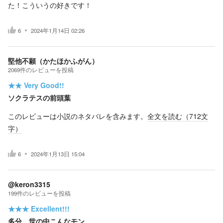
た！こういうの好きです！
6
2024年1月14日 02:26
堅他不願（かたほかふがん）
2069
件の
レビューを投稿
★★
Very Good!!
ソクラテスの前頭葉
このレビューは小説のネタバレを含みます。
全文を読む（
712
文
字）
6
2024年1月13日 15:04
@keron3315
199
件の
レビューを投稿
★★★
Excellent!!!
多分、世の中こんなモン