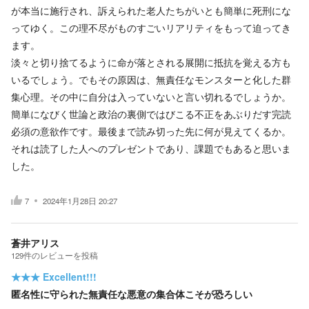
が本当に施行され、訴えられた老人たちがいとも簡単に死刑にな
ってゆく。この理不尽がものすごいリアリティをもって迫ってき
ます。
淡々と切り捨てるように命が落とされる展開に抵抗を覚える方も
いるでしょう。でもその原因は、無責任なモンスターと化した群
集心理。その中に自分は入っていないと言い切れるでしょうか。
簡単になびく世論と政治の裏側ではびこる不正をあぶりだす完読
必須の意欲作です。最後まで読み切った先に何が見えてくるか。
それは読了した人へのプレゼントであり、課題でもあると思いま
した。
7
2024年1月28日 20:27
蒼井アリス
129
件の
レビューを投稿
★★★
Excellent!!!
匿名性に守られた無責任な悪意の集合体こそが恐ろしい