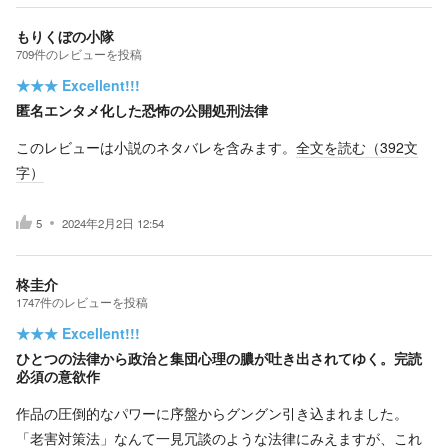
もりくぼの小隊
709
件の
レビューを投稿
★★★
Excellent!!!
匿名エンタメ化した恐怖の公開処刑法律
このレビューは小説のネタバレを含みます。
全文を読む（
392
文
字）
5
2024年2月2日 12:54
柊圭介
1747
件の
レビューを投稿
★★★
Excellent!!!
ひとつの法律から政治と集団心理の膿が吐き出されてゆく。完読
必須の意欲作
作品の圧倒的なパワーに序盤からグングン引き込まれました。
「老害対策法」なんて一見冗談のような法律にみえますが、これ