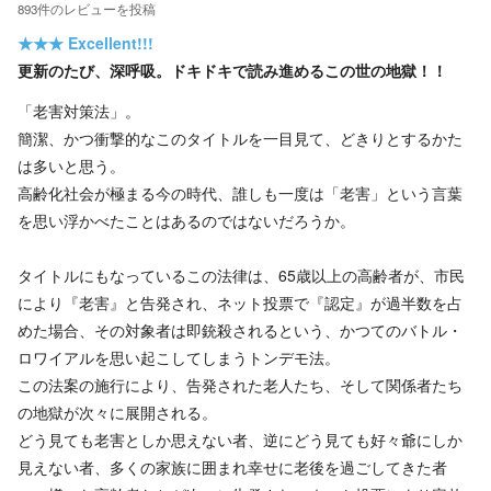
893
件の
レビューを投稿
★★★
Excellent!!!
更新のたび、深呼吸。ドキドキで読み進めるこの世の地獄！！
「老害対策法」。
簡潔、かつ衝撃的なこのタイトルを一目見て、どきりとするかた
は多いと思う。
高齢化社会が極まる今の時代、誰しも一度は「老害」という言葉
を思い浮かべたことはあるのではないだろうか。
タイトルにもなっているこの法律は、65歳以上の高齢者が、市民
により『老害』と告発され、ネット投票で『認定』が過半数を占
めた場合、その対象者は即銃殺されるという、かつてのバトル・
ロワイアルを思い起こしてしまうトンデモ法。
この法案の施行により、告発された老人たち、そして関係者たち
の地獄が次々に展開される。
どう見ても老害としか思えない者、逆にどう見ても好々爺にしか
見えない者、多くの家族に囲まれ幸せに老後を過ごしてきた者