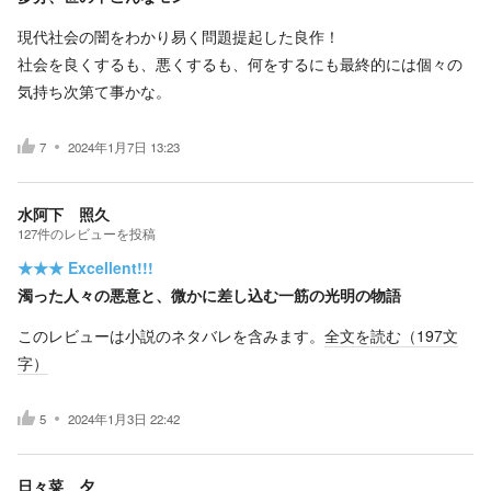
現代社会の闇をわかり易く問題提起した良作！
社会を良くするも、悪くするも、何をするにも最終的には個々の
気持ち次第て事かな。
7
2024年1月7日 13:23
水阿下 照久
127
件の
レビューを投稿
★★★
Excellent!!!
濁った人々の悪意と、微かに差し込む一筋の光明の物語
このレビューは小説のネタバレを含みます。
全文を読む（
197
文
字）
5
2024年1月3日 22:42
日々菜 夕