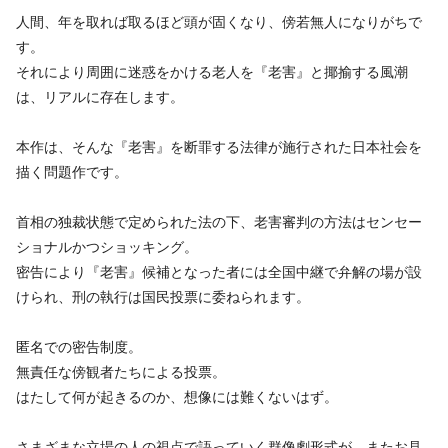
人間、年を取れば取るほど頭が固くなり、傍若無人になりがちで
す。
それにより周囲に迷惑をかける老人を『老害』と揶揄する風潮
は、リアルに存在します。
本作は、そんな『老害』を断罪する法律が施行された日本社会を
描く問題作です。
首相の独裁状態で定められた法の下、老害審判の方法はセンセー
ショナルかつショッキング。
密告により『老害』候補となった者には全国中継で弁解の場が設
けられ、刑の執行は国民投票に委ねられます。
匿名での密告制度。
無責任な傍観者たちによる投票。
はたして何が起きるのか、想像には難くないはず。
さまざまな立場の人の視点で語っていく群像劇形式が、またお見