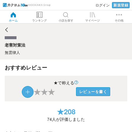
新規登録
ログイン
KADOKAWA Group
老害対策法
ホーム
ランキング
小説を探す
マイページ
その他
老害対策法
無雲律人
おすすめレビュー
★で称える
★
★
★
レビューを書く
★
208
74
人が評価しました