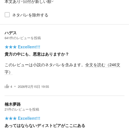
本文あり
日付が新しい順
ネタバレを除外する
ハデス
641
件の
レビューを投稿
★★★
Excellent!!!
貴方の中にも、悪意はありますか？
このレビューは小説のネタバレを含みます。
全文を読む（
246
文
字）
4
2026年2月15日 19:55
楠木夢路
21
件の
レビューを投稿
★★★
Excellent!!!
あってはならないディストピアがここにある