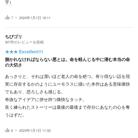
字）
7
2024年1月1日 18:11
ちびゴリ
307
件の
レビューを投稿
★★★
Excellent!!!
捌かれなければならない悪とは。命を軽んじる中に潜む本当の命
の大切さ
あっさりと、それは潔いほど老人の命を絶つ。有り得ない話を現
実に存在するかのようにユーモラスに描いた本作はある意味痛快
でもあり、恐ろしさも感じる。
奇抜なアイデアに併せ持つ痛快なタッチ。
良く練られたストーリーは最後の最後まで存分にあなたの心を奪
うはずだ。
6
2024年1月1日 11:32