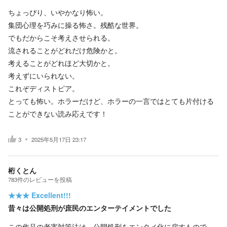
ちょっぴり、いやかなり怖い。
集団心理を巧みに操る怖さ。残酷な世界。
でもだからこそ考えさせられる。
流されることがどれだけ危険かと。
考えることがどれほど大切かと。
考えずにいられない。
これぞディストピア。
とっても怖い。ホラーだけど、ホラーの一言ではとても片付ける
ことができない読み応えです！
3
2025年5月17日 23:17
桁くとん
783
件の
レビューを投稿
★★★
Excellent!!!
昔々は公開処刑が庶民のエンターテイメントでした
この作品の老害対策法は、公開処刑をエンタメ化に戻すもので