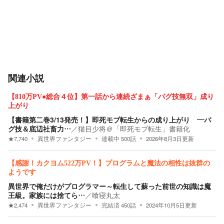
関連小説
【810万PV●総合４位】第一話から連続ざまぁ「バグ技無双」成り
上がり
【書籍第二巻3/13発売！】即死モブ転生からの成り上がり ―バ
グ技＆底辺社畜力…
／
猫目少将＠「即死モブ転生」書籍化
★
7,740
異世界ファンタジー
連載中
500
話
2026年8月3日
更新
【感謝！カクヨム522万PV！】プログラムと魔法の相性は抜群の
ようです
異世界で俺だけがプログラマー～転生して蘇った前世の知識は魔
王級。家族には捨てら…
／
喰寝丸太
★
2,474
異世界ファンタジー
完結済
450
話
2024年10月5日
更新