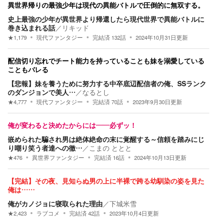
異世界帰りの最強少年は現代の異能バトルで圧倒的に無双する。
史上最強の少年が異世界より帰還したら現代世界で異能バトルに
巻き込まれる話
／
リキッド
★
1,179
現代ファンタジー
完結済
132
話
2024年10月31日
更新
配信切り忘れでチート能力を持っていることも妹を溺愛している
こともバレる
【悲報】妹を養うために努力する中卒底辺配信者の俺、SSランク
のダンジョンで美人…
／
なるとし
★
4,777
現代ファンタジー
完結済
70
話
2023年9月30日
更新
俺が変わると決めたからには――必ずッ！
嵌められた騙され男は絶体絶命の末に覚醒する～信頼を踏みにじ
り嘲り笑う者達への徹…
／
こまの ととと
★
476
異世界ファンタジー
完結済
16
話
2024年10月13日
更新
【完結】その夜、見知らぬ男の上に半裸で跨る幼馴染の姿を見た
俺は……
俺がカノジョに寝取られた理由
／
下城米雪
★
2,423
ラブコメ
完結済
42
話
2023年10月4日
更新