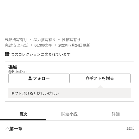
残酷描写有り
暴力描写有り
性描写有り
完結済
全
47
話
86,306
文字
2023年7月24日
更新
1つのコレクションに含まれています
磯城
@PokeDen
フォロー
ギフトを贈る
ギフト頂けると嬉しい嬉しい
目次
関連小説
詳細
目次
第一章
25話