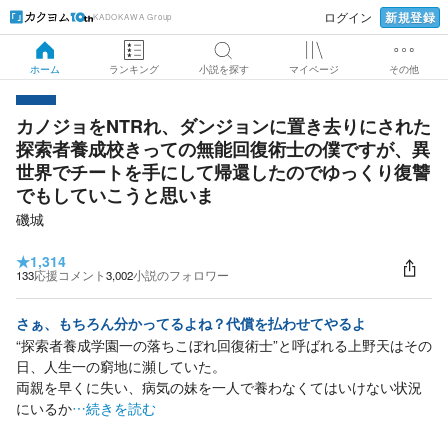
新規登録
ログイン
KADOKAWA Group
ホーム
ランキング
小説を探す
マイページ
その他
カノジョをNTRれ、ダンジョンに置き去りにされた
探索者養成校きっての無能回復術士の僕ですが、異
世界でチートを手にして帰還したのでゆっくり復讐
でもしていこうと思いま
磯城
★
1,314
133
応援コメント
3,002
小説のフォロワー
さぁ、もちろん分かってるよね？代償を払わせてやるよ
“探索者養成学園一の落ちこぼれ回復術士”と呼ばれる上野天はその
日、人生一の窮地に瀕していた。
両親を早くに失い、病気の妹を一人で養わなくてはいけない状況
にいるか
…続きを読む