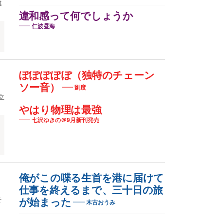
違
違和感って何でしょうか
仁波昼海
ぽぽぽぽぽ（独特のチェーン
ソー音）
劉度
立
やはり物理は最強
七沢ゆきの＠9月新刊発売
俺がこの喋る生首を港に届けて
仕事を終えるまで、三十日の旅
そ
が始まった
木古おうみ