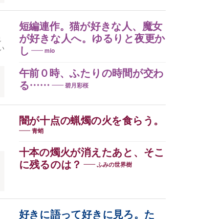
短編連作。猫が好きな人、魔女
が好きな人へ。ゆるりと夜更か
説
い
し
mio
午前０時、ふたりの時間が交わ
る……
碧月彩桜
闇が十点の蝋燭の火を食らう。
青蛸
十本の燭火が消えたあと、そこ
に残るのは？
ふみの世界樹
好きに語って好きに見ろ。た