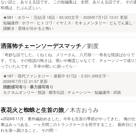
ない話と、ありえる話です。 この短編集は、全部、ありえる話です。 その
和感は、たぶん正しい。
★581
ホラー
完結済
18話
93,003文字
2026年7月1日 13:01 更新
短編連作
ホラー
ヒトコワ
イヤミス
モキュメンタリー
どんでん返し
謎解き
意味が分かると怖い
／
劉度
洒落怖チェーンソーデスマッチ
「奇妙な話でした。くねくね、メリーさん、八尺様……有名な怪談ばかりで
す。でも、その怪談の怖さは、呪いや幽霊じゃなくて、チェーンソーで成り
っていたんです」 不幸や呪いに頼ってら…
★197
現代ファンタジー
連載中
617話
2,531,069文字
2026年7月1日 21:57 更新
残酷描写有り
暴力描写有り
カクヨムオンリー
怪談
都市伝説
チェーンソー
短編連作
武術
／
木古おうみ
夜花火と蜘蛛と生首の旅
※2024年11月、番外編始めました。今年も生首の季節がやってきた。 俺の仕
事はみっつある。 一ヶ月間このトランクケースを死守すること。 最終日に
れを港へ届けること。 その間…