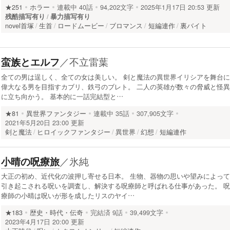
★251
ホラー
連載中
40話
94,202文字
2025年1月17日 20:53 更新
残酷描写有り
暴力描写有り
novel首塚
生首
ロードムービー
ブロマンス
短編連作
裏バイト
／
不立雷葉
蛮族とエルフ
全ての男は逞しく、全ての女は美しい。 剣と魔法の異世界イリシアを舞台に
偉大なる男を目指すカブリ、鉄弓のブレト。 二人の英雄が数々の脅威と怪異
に立ち向かう。 基本的に一話完結型と…
★81
異世界ファンタジー
連載中
35話
307,905文字
2021年5月20日 23:00 更新
剣と魔法
ヒロイックファンタジー
異世界
幻想
短編連作
／
氷純
小晴の呪療旅
大正の初め、近代化の波押し寄せる日本。 生物、器物の思いや望みによって
引き起こされる呪いを調査し、解決する呪療師と呼ばれる仕事があった。 呪
療師の小晴は呪いが形を成したリスのヤイ…
★183
歴史・時代・伝奇
完結済
9話
39,499文字
2023年4月17日 20:00 更新