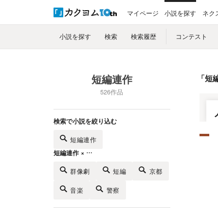
マイページ
小説を探す
ネク
小説を探す
検索
検索履歴
コンテスト
短編連作
「
短
526作品
検索で小説を絞り込む
短編連作
短編連作 × …
群像劇
短編
京都
音楽
警察