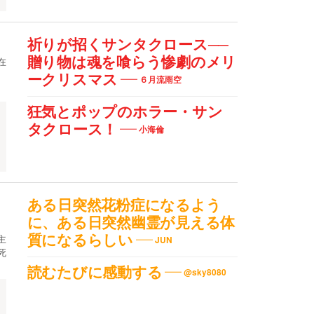
祈りが招くサンタクロース──
贈り物は魂を喰らう惨劇のメリ
在
ークリスマス
６月流雨空
狂気とポップのホラー・サン
タクロース！
小海倫
ル
ある日突然花粉症になるよう
に、ある日突然幽霊が見える体
質になるらしい
主
JUN
死
読むたびに感動する
@sky8080
校