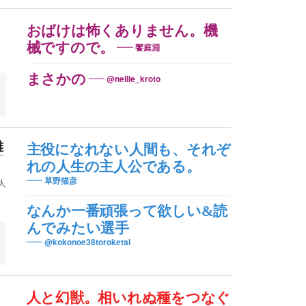
おばけは怖くありません。機
械ですので。
饗庭淵
まさかの
@nellie_kroto
雄
主役になれない人間も、それぞ
れの人生の主人公である。
草野猫彦
人
なんか一番頑張って欲しい&読
んでみたい選手
@kokonoe38toroketai
人と幻獣。相いれぬ種をつなぐ