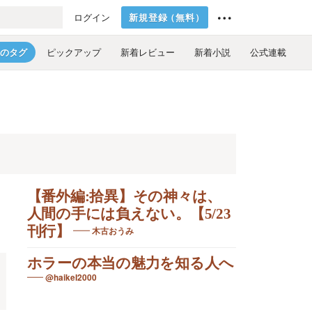
新規登録
（
無料
）
ログイン
のタグ
ピックアップ
新着レビュー
新着小説
公式連載
【番外編:拾異】その神々は、
人間の手には負えない。【5/23
。
刊行】
木古おうみ
ホラーの本当の魅力を知る人へ
@haikeI2000