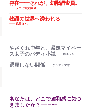
存在――それが、幻獣調査員。
ファミ通文庫
物語の世界へ誘われる
鉈豆ぎんこ
やさぐれ中年と、暴走マイペー
ス女子のバディ小説
作楽シン
退屈しない関係
ゲルマンマオ
あなたは、どこで違和感に気づ
きましたか？
一 十一