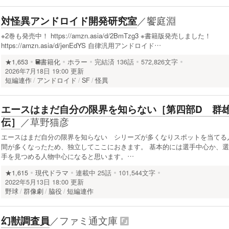
／
饗庭淵
対怪異アンドロイド開発研究室
※2巻も発売中！ https://amzn.asia/d/2BmTzg3 ※書籍版発売しました！
https://amzn.asia/d/jenEdYS 自律汎用アンドロイド…
★1,653
書籍化
ホラー
完結済
136話
572,826文字
2026年7月18日 19:00 更新
短編連作
アンドロイド
SF
怪異
エースはまだ自分の限界を知らない［第四部D 群
／
草野猫彦
伝］
エースはまだ自分の限界を知らない シリーズが多くなりスポットを当てる
間が多くなったため、独立してここにおきます。 基本的には選手中心か、選
手を見つめる人物中心になると思います。…
★1,615
現代ドラマ
連載中
25話
101,544文字
2022年5月13日 18:00 更新
野球
群像劇
脇役
短編連作
／
ファミ通文庫
幻獣調査員