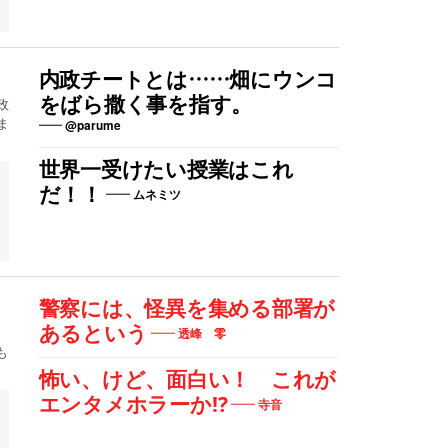
内政チートとは……畑にウンコ
をばら撒く事を指す。
政
ま
@parume
世界一受けたい授業はこれ
だ！！
ムネミツ
警察には、怪異を集める部署が
あるという
透峰 零
も
怖い、けど、面白い！ これが
エンタメホラーか⁉︎
寺音