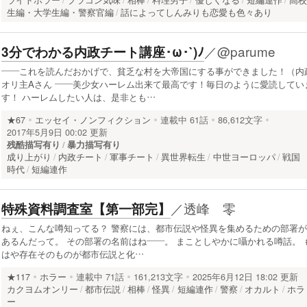
生編・大学生編・警察官編
話によってしんみりも恋愛も色々あり
／
@parume
3分でわかる内政チート講座･ω･`)ﾉ
――これを読んだおかげで、貧乏な村を大帝国にする事ができました！（内
オリ主Aさん ――美少女ハーレム出来て最高です！毎日のように愛読してい
す！ ハーレムしたい人は、是非とも…
★67
エッセイ・ノンフィクション
連載中
61話
86,612文字
2017年5月9日 00:02 更新
残酷描写有り
暴力描写有り
成り上がり
内政チート
軍事チート
異世界転生
中世ヨーロッパ
戦国
時代
短編連作
／
透峰 零
特殊資料調査室【第一部完】
ねぇ、こんな噂知ってる？ 警察には、都市伝説や怪異を集めるための部署が
あるんだって。 その部署の名前はね――。 まことしやかに囁かれる噂話。 
はや存在そのものが都市伝説と化…
★117
ホラー
連載中
71話
161,213文字
2025年6月12日 18:02 更新
カクヨムオンリー
都市伝説
相棒
怪異
短編連作
警察
オカルト
ホラ
ー