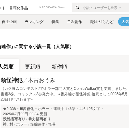
スト
書籍化作品
KADOKAWA Group
自主企画
ランキング
特集
二次創作
魔法のiらんど
人気
編連作
」
に関する小説一覧（人気順）
人気順
更新順
新作順
／
木古おうみ
領怪神犯
【カクヨムコンテスト7でホラー部門大賞とComicWalker賞を受賞しました
書籍3巻、コミックス3巻発売中。 ※番外編が領怪神犯 拾異として2025年5月
23日刊行されます…
★2,338
書籍化
ホラー
連載中
146話
446,125文字
2025年7月22日 22:34 更新
残酷描写有り
暴力描写有り
神
村
ホラー
短編連作
怪異