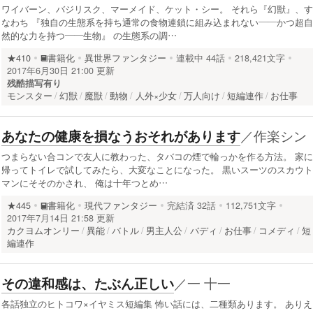
ワイバーン、バジリスク、マーメイド、ケット・シー。 それら『幻獣』、す
なわち 『独自の生態系を持ち通常の食物連鎖に組み込まれない――かつ超自
然的な力を持つ――生物』 の生態系の調…
★410
書籍化
異世界ファンタジー
連載中
44話
218,421文字
2017年6月30日 21:00 更新
残酷描写有り
モンスター
幻獣
魔獣
動物
人外×少女
万人向け
短編連作
お仕事
／
作楽シン
あなたの健康を損なうおそれがあります
つまらない合コンで友人に教わった、タバコの煙で輪っかを作る方法。 家に
帰ってトイレで試してみたら、大変なことになった。 黒いスーツのスカウト
マンにそそのかされ、 俺は十年つとめ…
★445
書籍化
現代ファンタジー
完結済
32話
112,751文字
2017年7月14日 21:58 更新
カクヨムオンリー
異能
バトル
男主人公
バディ
お仕事
コメディ
短
編連作
／
一 十一
その違和感は、たぶん正しい
各話独立のヒトコワ×イヤミス短編集 怖い話には、二種類あります。 ありえ