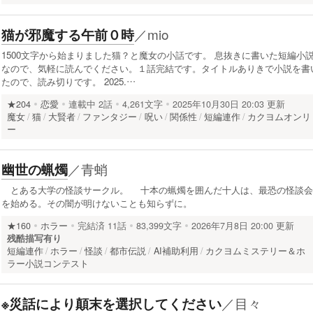
／
mio
猫が邪魔する午前０時
1500文字から始まりました猫？と魔女の小話です。 息抜きに書いた短編小
なので、気軽に読んでください。１話完結です。タイトルありきで小説を書
たので、読み切りです。 2025.…
★204
恋愛
連載中
2話
4,261文字
2025年10月30日 20:03 更新
魔女
猫
大賢者
ファンタジー
呪い
関係性
短編連作
カクヨムオンリ
ー
／
青蛸
幽世の蝋燭
とある大学の怪談サークル。 十本の蝋燭を囲んだ十人は、最恐の怪談会
を始める。その闇が明けないことも知らずに。
★160
ホラー
完結済
11話
83,399文字
2026年7月8日 20:00 更新
残酷描写有り
短編連作
ホラー
怪談
都市伝説
AI補助利用
カクヨムミステリー＆ホ
ラー小説コンテスト
／
目々
※災話により顛末を選択してください