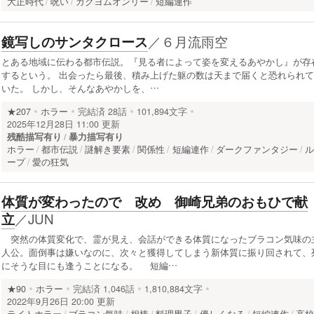
大正時代
呪い
カクヨムオンリー
短編連作
／
６月流雨空
鏡写しのサンタクロース
とある地域に伝わる都市伝説。『見る者によって姿を変えるあやかし』が存
するという。 出会ったら最後、積み上げた躯の数は天まで届くと恐れられて
いた。 しかし、そんなあやかしを、…
★207
ホラー
完結済
28話
101,894文字
2025年12月28日 11:00 更新
残酷描写有り
暴力描写有り
ホラー
都市伝説
謎解き要素
関係性
短編連作
ダークファンタジー
ープ
愛の狂気
体質が変わったので 改め 御崎兄弟のおもひで献
／
JUN
立
突然の体質変化で、霊が見え、会話ができる体質になったブラコン気味の
人公。面倒事は嫌いなのに、次々と獲得してしまう新体質に振り回されて、
にそうな目にも逢うことになる。 短編…
★90
ホラー
完結済
1,046話
1,810,884文字
2022年9月26日 20:00 更新
ライトホラー
ブラコン気味
相棒
料理男子
優しくなる
短編連作
高