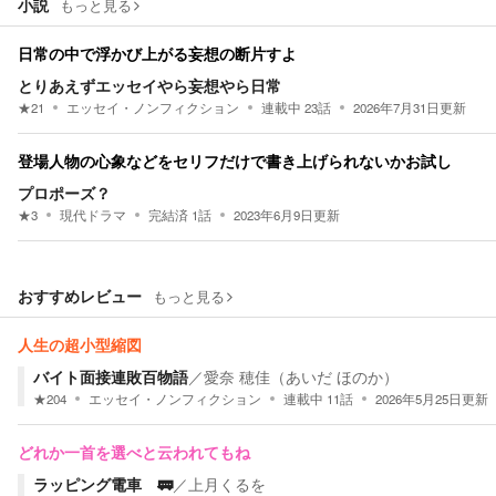
小説
もっと見る
日常の中で浮かび上がる妄想の断片すよ
とりあえずエッセイやら妄想やら日常
★
21
エッセイ・ノンフィクション
連載中
23
話
2026年7月31日
更新
登場人物の心象などをセリフだけで書き上げられないかお試し
プロポーズ？
★
3
現代ドラマ
完結済
1
話
2023年6月9日
更新
おすすめレビュー
もっと見る
人生の超小型縮図
バイト面接連敗百物語
／
愛奈 穂佳（あいだ ほのか）
★
204
エッセイ・ノンフィクション
連載中
11
話
2026年5月25日
更新
どれか一首を選べと云われてもね
ラッピング電車 🚃
／
上月くるを