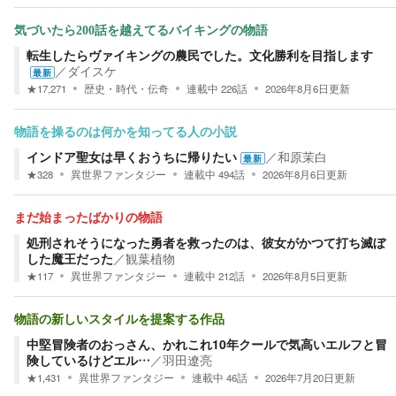
気づいたら200話を越えてるバイキングの物語
転生したらヴァイキングの農民でした。文化勝利を目指します
／
ダイスケ
最新
★
17,271
歴史・時代・伝奇
連載中
226
話
2026年8月6日
更新
物語を操るのは何かを知ってる人の小説
インドア聖女は早くおうちに帰りたい
／
和原茉白
最新
★
328
異世界ファンタジー
連載中
494
話
2026年8月6日
更新
まだ始まったばかりの物語
処刑されそうになった勇者を救ったのは、彼女がかつて打ち滅ぼ
した魔王だった
／
観葉植物
★
117
異世界ファンタジー
連載中
212
話
2026年8月5日
更新
物語の新しいスタイルを提案する作品
中堅冒険者のおっさん、かれこれ10年クールで気高いエルフと冒
険しているけどエル…
／
羽田遼亮
★
1,431
異世界ファンタジー
連載中
46
話
2026年7月20日
更新