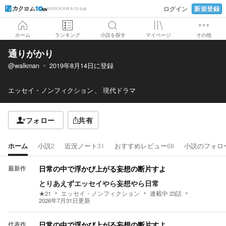
新規登録
ログイン
KADOKAWA Group
ホーム
ランキング
小説を探す
マイページ
その他
通りがかり
@walkman
2019年8月14日
に登録
エッセイ・ノンフィクション
現代ドラマ
フォロー
共有
ホーム
小説
2
近況ノート
31
おすすめレビュー
68
小説のフォロ
最新作
日常の中で浮かび上がる妄想の断片すよ
とりあえずエッセイやら妄想やら日常
★
21
エッセイ・ノンフィクション
連載中
23
話
2026年7月31日
更新
代表作
日常の中で浮かび上がる妄想の断片すよ