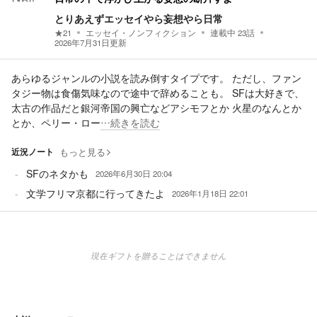
とりあえずエッセイやら妄想やら日常
★
21
エッセイ・ノンフィクション
連載中
23
話
2026年7月31日
更新
あらゆるジャンルの小説を読み倒すタイプです。 ただし、ファン
タジー物は食傷気味なので途中で辞めることも。 SFは大好きで、
太古の作品だと銀河帝国の興亡などアシモフとか 火星のなんとか
とか、ペリー・ロー
…続きを読む
近況ノート
もっと見る
SFのネタかも
2026年6月30日 20:04
文学フリマ京都に行ってきたよ
2026年1月18日 22:01
現在ギフトを贈ることはできません