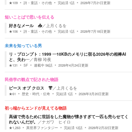
★
109
詩・童話・その他
完結済
1
話
2026年7月21日
更新
短いことばで思いを伝える
好きなメール 📥
／
上月くるを
★
106
詩・童話・その他
完結済
1
話
2026年7月18日
更新
未来を知っている男
リ・プロンプト：1999 —10KBのメモリに宿る2026年の相棒AI
と、失わ…
／
青柳 玲夜
★
131
SF
連載中
56
話
2026年4月24日
更新
民俗学の観点で記された物語
ピース オブ クロス 👘
／
上月くるを
★
61
歴史・時代・伝奇
完結済
1
話
2026年3月20日
更新
初っ端からエンドが見えてる物語
高値で売るために世話をした魔物が懐きすぎて一匹も売らせてく
れないんだが。
／
ナガワ ヒイロ
★
1,263
異世界ファンタジー
完結済
12
話
2026年2月22日
更新