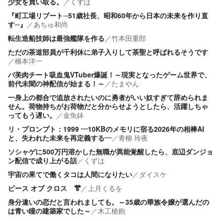
少女を買い取る。
／
くずは
『町工場リブート─51歳社長、昭和60年から日本の未来を作り直
す─』
／
あちゅ和尚
転生造船技師は最強艦隊を作る
／
竹本田重郎
ただの茶道部員が千利休に弟子入りして茶聖と呼ばれるそうです
／
橋本洋一
バ美肉チート吸血鬼VTuber爆誕！～現実となったゲーム世界で、
前代未聞の神配信が始まる！～
／
たまやん
一身上の都合で追放されたいのに勇者がいい奴すぎて辞められま
せん。荷物持ちがお荷物だと分からせようとしたら、活躍しちゃ
ってもう遅い。
／
金魚鉢
リ・プロンプト：1999 —10KBのメモリに宿る2026年の相棒AI
と、失われた未来を再定義する—
／
青柳 玲夜
ソシャゲに500万円溶かした無職が異能覚醒したら、底辺ダンジョ
ン配信で成り上がる話
／
くずは
宇宙の果てで働くタコは人間になりたい
／
ダイスケ
ピース オブ クロス 👘
／
上月くるを
身分違いの恋だと言われましても。～35歳の華族令嬢が選んだの
は青い瞳の建築家でした～
／
木工槍鉋