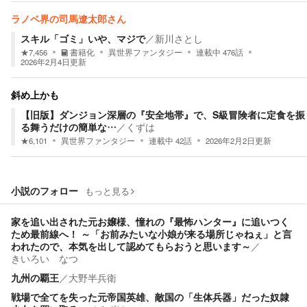
ラノベ界の司馬遼太郎さん
スキル「ゴミ」いや、マジで
／
新川さとし
★
7,456
書籍化
異世界ファンタジー
連載中
476
話
2026年2月4日
更新
斜め上かも
【旧版】ダンジョン深層の『安全地帯』で、S級冒険者に定食を振
る舞うだけの簡単な…
／
くずは
★
6,101
異世界ファンタジー
連載中
42
話
2026年2月2日
更新
小説のフォロー
もっと見る
​家を追い出された元お嬢様、憧れの『最怖ハンター』に追いつく
ため最前線へ！ ～「お前みたいな小娘が来る場所じゃねぇ」と言
われたので、本気を出して認めてもらおうと思います～
／
きいろい なつ
九州の覇王
／
大野半兵衛
戦場で全てを失った元帝国英雄、敵国の「生体兵器」だった奴隷