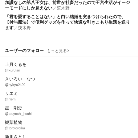
加護なしの第八王女は、前世が社畜だったので王宮生活がイージ
ーモードにしか見えない
／
茨木野
「君を愛することはない」と白い結婚を突きつけられたので、
【付与魔法】で便利グッズを作って快適な引きこもり生活を送り
ます
／
茨木野
ユーザーのフォロー
もっと見る
上月くるを
@kurutan
きいろい なつ
@hykyu2120
リエミ
@riemi
星 剛史
@tsuyoshi_hoshi
観葉植物
@torotoroika
新川さとし