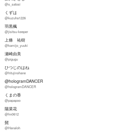
@s_satosi
くずは
@kuzuha1226
羽黒楓
@jisitsu-keeper
上條 祐樹
@kamijo_yuuki
瀬崎由美
@pigugu
ひつじのはね
@hitujinohane
@hologramDANCER
@hologramDANCER
くまの香
@papapoo
陽菜花
@hn0612
髭
@Hanaloh