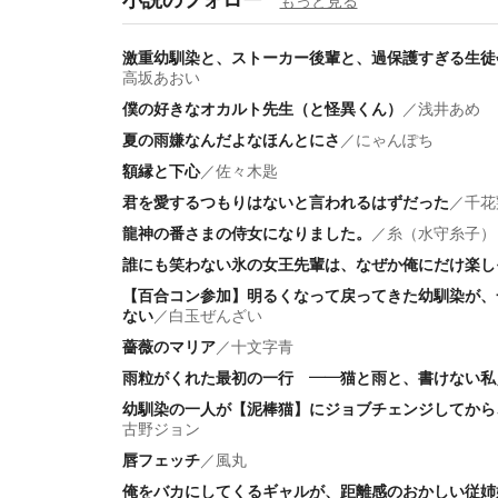
もっと見る
激重幼馴染と、ストーカー後輩と、過保護すぎる生徒
高坂あおい
僕の好きなオカルト先生（と怪異くん）
／
浅井あめ
夏の雨嫌なんだよなほんとにさ
／
にゃんぽち
額縁と下心
／
佐々木匙
君を愛するつもりはないと言われるはずだった
／
千花
龍神の番さまの侍女になりました。
／
糸（水守糸子）
誰にも笑わない氷の女王先輩は、なぜか俺にだけ楽し
【百合コン参加】明るくなって戻ってきた幼馴染が、
ない
／
白玉ぜんざい
薔薇のマリア
／
十文字青
雨粒がくれた最初の一行 ――猫と雨と、書けない私
幼馴染の一人が【泥棒猫】にジョブチェンジしてから
古野ジョン
唇フェッチ
／
風丸
俺をバカにしてくるギャルが、距離感のおかしい従姉