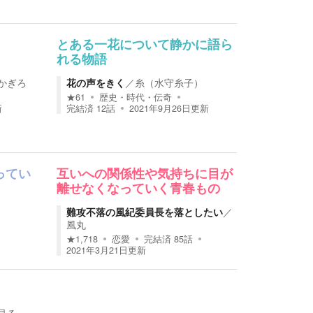
とある一花について静かに語ら
れる物語
かぎろ
花の声をきく
／
糸（水守糸子）
★
61
歴史・時代・伝奇
新
完結済
12
話
2021年9月26日
更新
ってい
互いへの関係性や気持ちに目が
離せなくなっていく青春もの
難攻不落の風紀委員長を落としたい
／
風丸
★
1,718
恋愛
完結済
85
話
2021年3月21日
更新