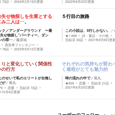
済
70
話
2024年2月19日
更新
2022年8月23日
更新
の失せ物探しを生業とする
５行目の旅路
じみ二人は…。
ック／アンダーグラウンド 〜最
この小説は、5行しかない。
／
”失せ物探し”パーティー、ダン
★
1,699
詩・童話・その他
ンの罪…
／
藤原祐
完結済
30
話
2021年8月8日
更
異世界ファンタジー
中
76
話
2023年9月12日
更新
くりと変化していく関係性
それぞれの気持ちが変わ
いの行方
く過程がとても魅力的
たのせいで私のエリートが台無し
時の流れの中で
／
風丸
だが
／
風丸
★
839
恋愛
完結済
21
話
2021年6月20日
更新
79
恋愛
完結済
72
話
年10月6日
更新
ユーザーのフォロー