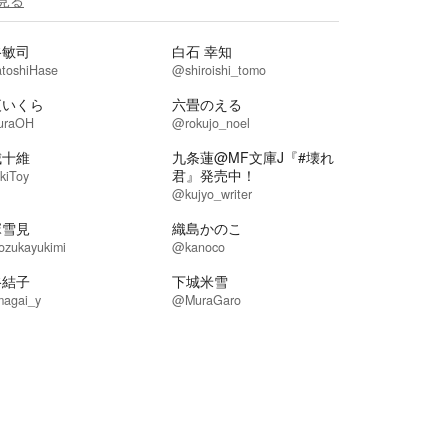
見る
谷敏司
白石 幸知
toshiHase
@shiroishi_tomo
夜いくら
六畳のえる
uraOH
@rokujo_noel
城十維
九条蓮@MF文庫J『#壊れ
君』発売中！
kiToy
@kujyo_writer
塚雪見
織島かのこ
ozukayukimi
@kanoco
谷結子
下城米雪
agai_y
@MuraGaro