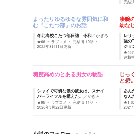
完結
まったりゆるゆるな雰囲気に和
凄腕
む『こたつ部』のお話
幼な
冬北高校こたつ部日誌 令和
／
かぎろ
レリ
強の
★
68
ラブコメ
完結済
19
話
ジョ
2022年3月11日
更新
★
457
連載
糖度高めのとある男女の物語
じっ
と想
シャイで可憐な僕の彼女は、スナイ
あん
パーライフルを構えた。
／
かぎろ
なん
★
95
ラブコメ
完結済
11
話
★
1,6
2026年3月22日
更新
2021
小説のフォロー