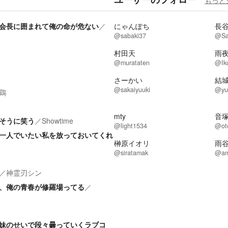
もっと
会長に囲まれて俺の命が危ない
／
にゃんぽち
長
@sabaki37
@Sa
村田天
雨
@murataten
@Ik
さーかい
結
@sakaiyuuki
@yu
鶏
mty
音
そうに笑う
／
Showtime
@light1534
@ot
一人でいたい私を放っておいてくれ
榊原イオリ
雨
@siratamak
@am
／
神霊刃シン
、俺の青春が修羅場ってる
／
妹のせいで段々曇っていくラブコ