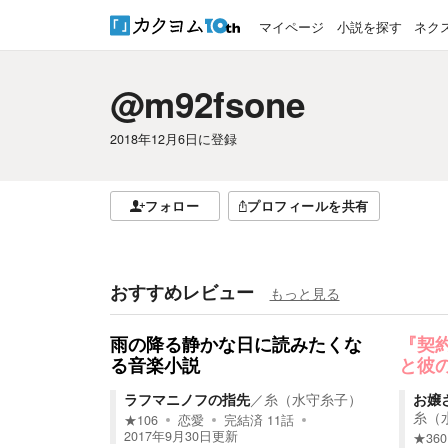
マイページ
小説を探す
ネク
@m92fsone
2018年12月6日
に登録
フォロー
プロフィールを共有
おすすめレビュー
もっと見る
雨の降る静かな日に読みたくな
『契
る音楽小説
と彼
ラフマニノフの指先
／
糸（水守糸子）
お嬢
糸（
★
106
恋愛
完結済
11
話
2017年9月30日
更新
★
360