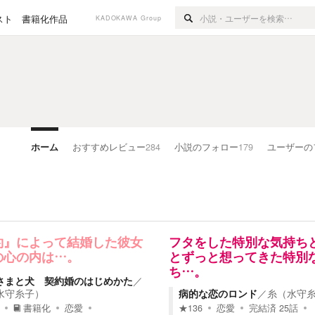
スト
書籍化作品
KADOKAWA Group
ホーム
おすすめレビュー
284
小説のフォロー
179
ユーザーの
約』によって結婚した彼女
フタをした特別な気持ち
の心の内は…。
とずっと想ってきた特別
ち…。
さまと犬 契約婚のはじめかた
／
水守糸子）
病的な恋のロンド
／
糸（水守
書籍化
恋愛
★
136
恋愛
完結済
25
話