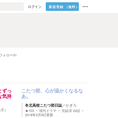
ログイン
新規登録
（無料）
フォロー
86
とずっ
こたつ部、心が温かくなるな
な気持
あ。
冬北高校こたつ部日誌
／
かぎろ
糸子）
★
103
現代ドラマ
完結済
24
話
2018年3月9日
更新