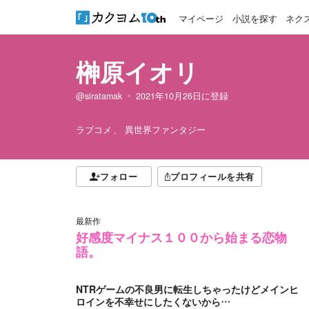
マイページ
小説を探す
ネク
榊原イオリ
@siratamak
2021年10月26日
に登録
ラブコメ
異世界ファンタジー
フォロー
プロフィールを共有
最新作
好感度マイナス１００から始まる恋物
語。
NTRゲームの不良男に転生しちゃったけどメインヒ
ロインを不幸せにしたくないから…