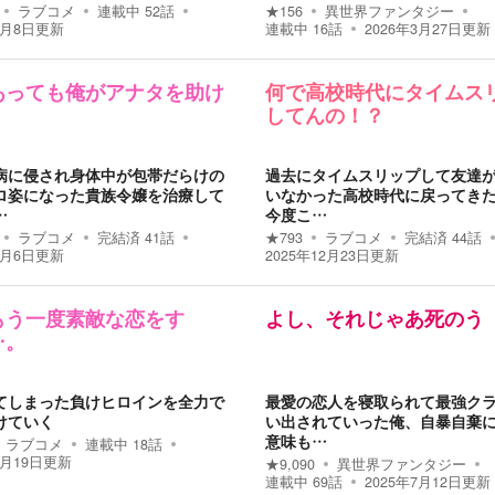
ラブコメ
連載中
52
話
★
156
異世界ファンタジー
6月8日
更新
連載中
16
話
2026年3月27日
更新
あっても俺がアナタを助け
何で高校時代にタイムス
！
してんの！？
病に侵され身体中が包帯だらけの
過去にタイムスリップして友達
ロ姿になった貴族令嬢を治療して
いなかった高校時代に戻ってき
…
今度こ…
ラブコメ
完結済
41
話
★
793
ラブコメ
完結済
44
話
2月6日
更新
2025年12月23日
更新
もう一度素敵な恋をす
よし、それじゃあ死のう
…。
てしまった負けヒロインを全力で
最愛の恋人を寝取られて最強ク
けていく
い出されていった俺、自暴自棄
意味も…
ラブコメ
連載中
18
話
9月19日
更新
★
9,090
異世界ファンタジー
連載中
69
話
2025年7月12日
更新