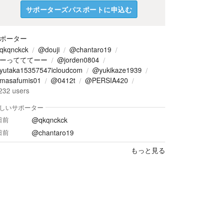
サポーターズパスポートに申込む
ポーター
qkqnckck
@douji
@chantaro19
ーってててーー
@jorden0804
yutaka15357547icloudcom
@yukikaze1939
masafumis01
@0412t
@PERSIA420
232
users
しいサポーター
@qkqnckck
日前
@chantaro19
日前
もっと見る