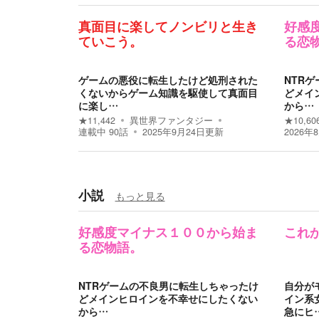
真面目に楽してノンビリと生き
好感
ていこう。
る恋
ゲームの悪役に転生したけど処刑された
NTR
くないからゲーム知識を駆使して真面目
どメイ
に楽し…
から…
★
11,442
異世界ファンタジー
★
10,60
連載中
90
話
2025年9月24日
更新
2026年
小説
もっと見る
好感度マイナス１００から始ま
これ
る恋物語。
NTRゲームの不良男に転生しちゃったけ
自分が
どメインヒロインを不幸せにしたくない
イン系
から…
急にヒ