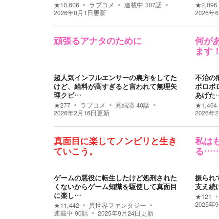
★
10,606
ラブコメ
連載中
307
話
★
2,096
2026年8月1日
更新
2026年
頑張るアナタのために
何が
ます
超人気インフルエンサーの裏方をしてた
不治の
けど、給料が高すぎると言われて無理矢
ボロボ
理クビ…
あげた
★
277
ラブコメ
完結済
40
話
★
1,464
2026年2月16日
更新
2026年
真面目に楽してノンビリと生き
私は
ていこう。
る…
ゲームの悪役に転生したけど処刑された
振られ
くないからゲーム知識を駆使して真面目
支え続
に楽し…
★
121
2025年
★
11,442
異世界ファンタジー
連載中
90
話
2025年9月24日
更新