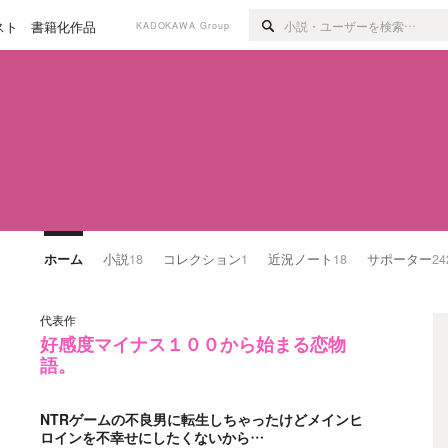
スト
書籍化作品
KADOKAWA Group
ホーム
小説
18
コレクション
1
近況ノート
18
サポーター
24
代表作
好感度マイナス１００から始まる恋物
語。
NTRゲームの不良男に転生しちゃったけどメインヒ
ロインを不幸せにしたくないから…