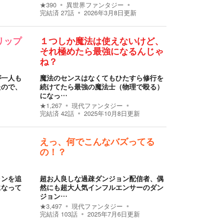
★
390
異世界ファンタジー
完結済
27
話
2026年3月8日
更新
リップ
１つしか魔法は使えないけど、
それ極めたら最強になるんじゃ
ね？
が一人も
魔法のセンスはなくてもひたすら修行を
たので、
続けてたら最強の魔法士（物理で殴る）
になっ…
★
1,267
現代ファンタジー
完結済
42
話
2025年10月8日
更新
えっ、何でこんなバズってる
の！？
ランを追
超お人良しな過疎ダンジョン配信者、偶
になって
然にも超大人気インフルエンサーのダン
ジョン…
★
3,497
現代ファンタジー
完結済
103
話
2025年7月6日
更新