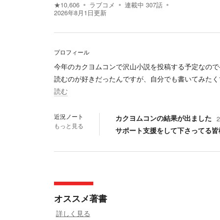
★
10,606
ラブコメ
連載中
307
話
2026年8月1日
更新
プロフィール
今年のカクヨムコンで沢山小説を投稿する予定なので
読むのが好きだったんですが、自分でも書いてみたく
読む
近況ノート
カクヨムコンの結果が出ました
もっと見る
サポート支援をして下さってる皆
オススメ著書
詳しく見る