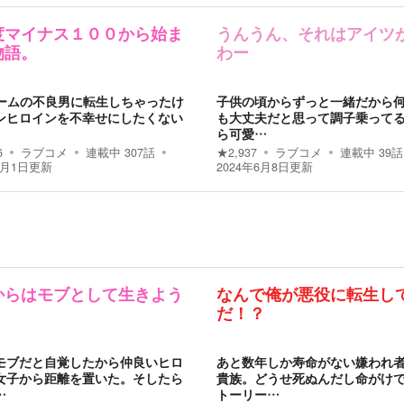
度マイナス１００から始ま
うんうん、それはアイツ
物語。
わー
ゲームの不良男に転生しちゃったけ
子供の頃からずっと一緒だから
ンヒロインを不幸せにしたくない
も大丈夫だと思って調子乗って
ら可愛…
6
ラブコメ
連載中
307
話
★
2,937
ラブコメ
連載中
39
話
8月1日
更新
2024年6月8日
更新
からはモブとして生きよう
なんで俺が悪役に転生し
だ！？
モブだと自覚したから仲良いヒロ
あと数年しか寿命がない嫌われ
女子から距離を置いた。そしたら
貴族。どうせ死ぬんだし命がけ
…
トーリー…