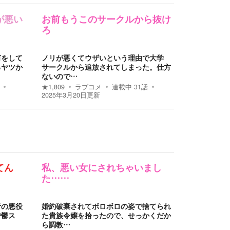
が悪い
お前もうこのサークルから抜け
ろ
何をして
ノリが悪くてウザいという理由で大学
るヤツか
サークルから追放されてしまった。仕方
ないので…
★
1,809
ラブコメ
連載中
31
話
2025年3月20日
更新
てん
私、悪い女にされちゃいまし
た……
者の悪役
婚約破棄されてボロボロの姿で捨てられ
で鬱ス
た貴族令嬢を拾ったので、せっかくだか
ら調教…