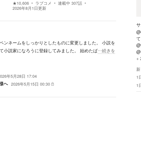
★
10,606
ラブコメ
連載中
307
話
2026年8月1日
更新
サ
@
て
ペンネームをしっかりとしたものに変更しました。 小説を
@
て小説家になろうに登録してみました。 始めたば
…続きを
@
+
新
2026年5月28日 17:04
1
様へ
2026年5月15日 00:30
1