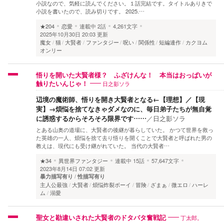
小説なので、気軽に読んでください。１話完結です。タイトルありきで
小説を書いたので、読み切りです。 2025.…
★204
恋愛
連載中
2話
4,261文字
2025年10月30日 20:03 更新
魔女
猫
大賢者
ファンタジー
呪い
関係性
短編連作
カクヨム
オンリー
悟りを開いた大賢者様？ ふざけんな！ 本当はおっぱいが
日之影ソラ
触りたいんじゃ！
辺境の魔術師、悟りを開き大賢者となる←【理想】／【現
実】→煩悩を捨てなきゃダメなのに、毎日弟子たちが無自覚
に誘惑するからそろそろ限界です……
／
日之影ソラ
とある山奥の道場に、大賢者の後継が暮らしていた。 かつて世界を救っ
た英雄の一人、煩悩を捨て去り悟りを開くことで大賢者と呼ばれた男の
教えは、現代にも受け継がれていた。 当代の大賢者…
★34
異世界ファンタジー
連載中
15話
57,647文字
2023年8月14日 07:02 更新
暴力描写有り
性描写有り
主人公最強
大賢者
煩悩炸裂ボーイ
冒険
ざまぁ
微エロ
ハーレ
ム
溺愛
丁太郎。
聖女と勘違いされた大賢者のドタバタ奮戦記