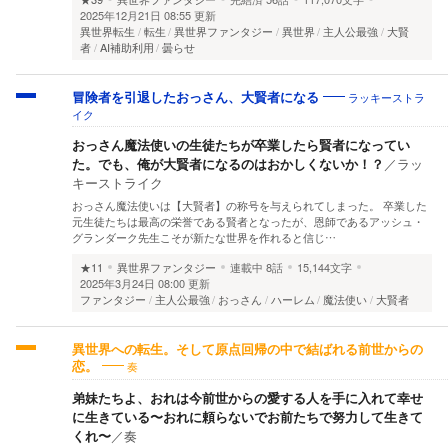
2025年12月21日 08:55 更新
異世界転生
転生
異世界ファンタジー
異世界
主人公最強
大賢
者
AI補助利用
曇らせ
ラッキーストラ
冒険者を引退したおっさん、大賢者になる
イク
おっさん魔法使いの生徒たちが卒業したら賢者になってい
た。でも、俺が大賢者になるのはおかしくないか！？
／
ラッ
キーストライク
おっさん魔法使いは【大賢者】の称号を与えられてしまった。 卒業した
元生徒たちは最高の栄誉である賢者となったが、恩師であるアッシュ・
グランダーク先生こそが新たな世界を作れると信じ…
★11
異世界ファンタジー
連載中
8話
15,144文字
2025年3月24日 08:00 更新
ファンタジー
主人公最強
おっさん
ハーレム
魔法使い
大賢者
異世界への転生。そして原点回帰の中で結ばれる前世からの
奏
恋。
弟妹たちよ、おれは今前世からの愛する人を手に入れて幸せ
に生きている〜おれに頼らないでお前たちで努力して生きて
くれ〜
／
奏