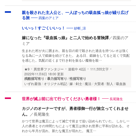
親を殺された主人公と、一人ぼっちの吸血狐っ娘が繰り広げ
四葉のアミア
る旅
紗斬_涼
いいっ！すごくいいっ！
嫁になった『吸血狐っ娘』と二人で始める冒険譚
／
四葉のア
ミア
生まれた村が火に囲まれ、親を目の前で殺された過去を持つレオは強く
なる為に一人で鍛錬を続けてきた。 ある日、鍛錬をしてると近くで気配
を感じた。気配の近くまで行き剣を振るい魔物を殺…
★9
異世界ファンタジー
連載中
42話
111,555文字
2022年11月6日 18:00 更新
残酷描写有り
暴力描写有り
性描写有り
いずれ最強
オリジナル戦記
嫁
剣士
魔法
大賢者
獣人
吸血族
長尾隆生
世界が滅ぶ前に出て行ってください勇者様！
カジノのオーナーですが、勇者様御一行が旅立ってくれませ
ん。
／
長尾隆生
かつて世界は魔王によって滅亡寸前まで追い詰められていた。 しかし一
人の勇者とその仲間たちによって魔王は倒され世界に平和が訪れる。 そ
れから年月が流れ、新たな魔王が現れた。 魔王…