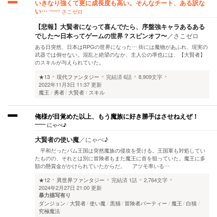
いきなり強くて更に成長度も高い。そんなチート、ある訳な
さこゼロ
い…
【悲報】大賢者になって喜んでたら、序盤強キャラあるある
でした〜日本ってゲームの世界？スピンオフ〜
／
さこゼロ
ある日突然、日本はRPGの世界になった… 街には魔物があふれ、現実の
武器では倒せない。混乱と絶望のなか、主人公の準也には、【大賢者】
のスキルが与えられていた。
★13
現代ファンタジー
完結済
6話
8,909文字
2022年11月3日 11:37 更新
魔王
勇者
大賢者
スキル
俺様が目覚めた以上、もう魔族に好き勝手はさせねえぜ！
にゃべ♪
大賢者の使い魔
／
にゃべ♪
平和だったパム王国は突然魔族の侵攻を受ける。王国軍も対処してい
たものの、それとは別に冒険者もまた魔王に首を狙っていた。魔王に多
額の懸賞金がかけられていたからだ。 アツモ率いる…
★12
異世界ファンタジー
完結済
1話
2,764文字
2024年2月27日 21:00 更新
暴力描写有り
ダンジョン
大賢者
使い魔
黒猫
冒険者パーティー
魔王
白猫
究極魔法