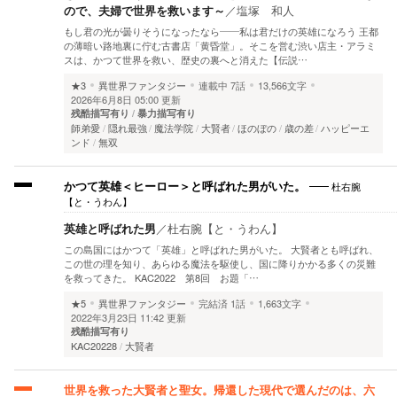
ので、夫婦で世界を救います～
／
塩塚 和人
もし君の光が曇りそうになったなら――私は君だけの英雄になろう 王都
の薄暗い路地裏に佇む古書店「黄昏堂」。そこを営む渋い店主・アラミ
スは、かつて世界を救い、歴史の裏へと消えた【伝説…
★3
異世界ファンタジー
連載中
7話
13,566文字
2026年6月8日 05:00 更新
残酷描写有り
暴力描写有り
師弟愛
隠れ最強
魔法学院
大賢者
ほのぼの
歳の差
ハッピーエ
ンド
無双
杜右腕
かつて英雄＜ヒーロー＞と呼ばれた男がいた。
【と・うわん】
英雄と呼ばれた男
／
杜右腕【と・うわん】
この島国にはかつて「英雄」と呼ばれた男がいた。 大賢者とも呼ばれ、
この世の理を知り、あらゆる魔法を駆使し、国に降りかかる多くの災難
を救ってきた。 KAC2022 第8回 お題「…
★5
異世界ファンタジー
完結済
1話
1,663文字
2022年3月23日 11:42 更新
残酷描写有り
KAC20228
大賢者
世界を救った大賢者と聖女。帰還した現代で選んだのは、六