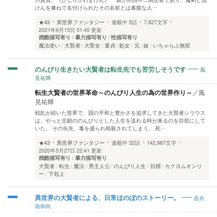
けんを兼ねて名付けられたその名前とは裏腹な人…
★43
異世界ファンタジー
連載中
5話
7,827文字
2021年9月15日 01:45 更新
残酷描写有り
暴力描写有り
性描写有り
魔法使い
大賢者
大聖女
童貞
処女
兄
妹
いちゃらぶ無双
風
のんびり生きたい大賢者は転生先でも苦労しそうです
見祐輝
転生大賢者の世界革命～のんびり人生の為の世界作り～
／
風
見祐輝
戦乱が続いた世界で、国の平和と豊かさを追求してきた大賢者シリウス
は、やっと念願ののんびりとした人生を送れる時が来るのを目前にして
いた。 その矢先、毒を盛られ暗殺されてしまう。 死…
★43
異世界ファンタジー
連載中
32話
142,987文字
2020年5月27日 22:41 更新
残酷描写有り
暴力描写有り
大賢者
転生
魔法
男主人公
のんびり人生
目標
カクヨムオンリ
ー
下剋上
呑兵
異世界の大賢者による、日常ほのぼのストーリー。
衛和尚