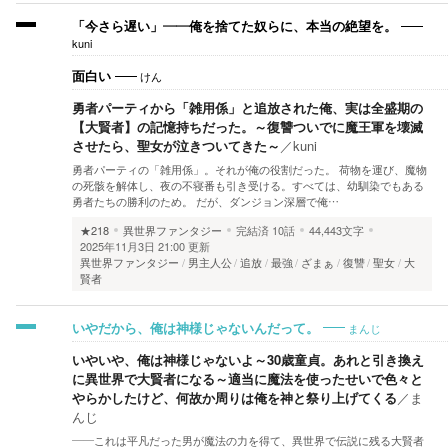
「今さら遅い」――俺を捨てた奴らに、本当の絶望を。
kuni
けん
面白い
勇者パーティから「雑用係」と追放された俺、実は全盛期の
【大賢者】の記憶持ちだった。～復讐ついでに魔王軍を壊滅
させたら、聖女が泣きついてきた～
／
kuni
勇者パーティの「雑用係」。それが俺の役割だった。 荷物を運び、魔物
の死骸を解体し、夜の不寝番も引き受ける。すべては、幼馴染でもある
勇者たちの勝利のため。 だが、ダンジョン深層で俺…
★218
異世界ファンタジー
完結済
10話
44,443文字
2025年11月3日 21:00 更新
異世界ファンタジー
男主人公
追放
最強
ざまぁ
復讐
聖女
大
賢者
まんじ
いやだから、俺は神様じゃないんだって。
いやいや、俺は神様じゃないよ～30歳童貞。あれと引き換え
に異世界で大賢者になる～適当に魔法を使ったせいで色々と
やらかしたけど、何故か周りは俺を神と祭り上げてくる
／
ま
んじ
――これは平凡だった男が魔法の力を得て、異世界で伝説に残る大賢者