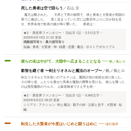
死した勇者は空で語らう
／
石山 京
魔王は斃された。 天界と下界の狭間で、神と勇者と大賢者が死闘の
果てに滅ぼした。 黒く染まっていた空には数百年ぶりに日が顔を見
せ、世界各地で歓喜の鐘が鳴り響いた。 勇者は…
★3
異世界ファンタジー
完結済
1話
5,512文字
2025年9月19日 21:02 更新
残酷描写有り
暴力描写有り
短編
勇者
大賢者
神
純愛
恋愛
魔法
ポストアポカリプス
帆ノ風ヒロ
彼らの名はやがて、大陸中へ広まることとなる
叡智を継ぐ者 〜剣士リオネルと魔法のオーブ〜
／
帆ノ風ヒロ
剣士リオネルと弓矢使いのアルマンは、魔獣討伐の依頼を請け負った。
その帰り道、ふたりを乗せた馬車が魔獣の襲撃を受ける。 彼らを襲った
のは熊型魔獣のウルス。 上級冒険者でさえ手を焼…
★2
異世界ファンタジー
完結済
1話
9,960文字
2023年9月2日 08:25 更新
シリアス
アクション
剣と魔法
親子の絆
父親と息子
大賢者
短
編
諸行無常
転生した大賢者が今度はいじめと闘うはめに