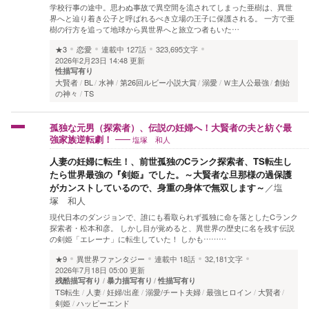
学校行事の途中。思わぬ事故で異空間を流されてしまった亜樹は、異世
界へと辿り着き公子と呼ばれるべき立場の王子に保護される。 一方で亜
樹の行方を追って地球から異世界へと旅立つ者もいた…
★3
恋愛
連載中
127話
323,695文字
2026年2月23日 14:48 更新
性描写有り
大賢者
BL
水神
第26回ルビー小説大賞
溺愛
Ｗ主人公最強
創始
の神々
TS
孤独な元男（探索者）、伝説の妊婦へ！大賢者の夫と紡ぐ最
塩塚 和人
強家族逆転劇！
人妻の妊婦に転生！、前世孤独のCランク探索者、TS転生し
たら世界最強の『剣姫』でした。～大賢者な旦那様の過保護
がカンストしているので、身重の身体で無双します～
／
塩
塚 和人
現代日本のダンジョンで、誰にも看取られず孤独に命を落としたCランク
探索者・松本和彦。 しかし目が覚めると、異世界の歴史に名を残す伝説
の剣姫「エレーナ」に転生していた！ しかも………
★9
異世界ファンタジー
連載中
18話
32,181文字
2026年7月18日 05:00 更新
残酷描写有り
暴力描写有り
性描写有り
TS転生
人妻
妊婦/出産
溺愛/チート夫婦
最強ヒロイン
大賢者
剣姫
ハッピーエンド