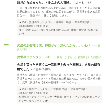
胎児から始まった、トルムルの大冒険。
／
坂本ヒツジ
通り魔に襲われたお爺さんを助ける為に、死んでしまった主人公が異
世界に転生をしました。姉達の胸に囲まれながら、異世界を生きる真面
目な……、物語です。 宜しくお願いします。
★136
異世界ファンタジー
連載中
120話
365,683文字
2020年8月9日 09:00 更新
魔王
赤ちゃん
王様
美人のお姉ちゃん達
魔物
大賢者
妖精
闇
の神
呑
火星の所有権は僕。神様がそう決めたから、いいね？
兵衛和尚
静内（しずない）@追放された調教師
異世界ファンタジー×SF
火星を貰った八雲くん〜異世界を救った報酬は、火星の所有
権でした〜
／
呑兵衛和尚
異世界から帰還した大学生・風祭八雲（かざまつりやくも）。 彼と共に
異世界カーカススタットへと召喚された勇者たちは、15年の長き時を経
て、無事に異世界を【未知の侵略者オーバーウォッ…
★185
現代ファンタジー
連載中
33話
113,527文字
2025年1月2日 10:00 更新
火星移住
テラフォーミング
大賢者
オート・マタ
痛快娯楽ファン
タジー
なんちゃってSF