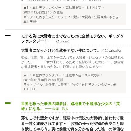
★3
異世界ファンタジー
完結済
9話
16,314文字
2024年12月22日 10:55 更新
ギャグ
たぬき主人公
モフモフ
魔法
大賢者
公爵令嬢
ざまぁ
異世界転生
モテる為に大賢者にまでなったのに全然モテない、ギャグ＆
@EricaKr
ファンタジー！
大賢者になったけど全然モテない件について。
／
@EricaKr
地位、名誉、富、全てを手に入れても大賢者・ジュゼッペの心は晴れな
かった。────「女の子にモテるために全部頑張ったのに…！」無自覚
な天才賢者と周りの少女の、勘違いすれ違いなんでも…
★3
異世界ファンタジー
連載中
5話
3,966文字
2018年12月18日 21:04 更新
ライトノベル
お仕事
大賢者
ギャグ
異世界ファンタジー
俺
TUEEEE
世界を救った最強の隠者は、路地裏で不器用な少女の「英
塩塚 和人
雄」になる。
落ちこぼれ聖女ですが、隠居中の伝説の大賢者に拾われて世
界一甘く溺愛されてます～「お前の張った安物の夜空ごと叩
き潰してやろう」実は前世で魂を分かち合った唯一の伴侶な