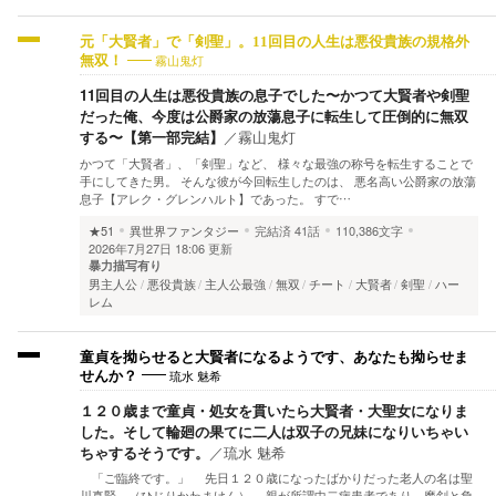
元「大賢者」で「剣聖」。11回目の人生は悪役貴族の規格外
霧山鬼灯
無双！
11回目の人生は悪役貴族の息子でした〜かつて大賢者や剣聖
だった俺、今度は公爵家の放蕩息子に転生して圧倒的に無双
する〜【第一部完結】
／
霧山鬼灯
かつて「大賢者」、「剣聖」など、 様々な最強の称号を転生することで
手にしてきた男。 そんな彼が今回転生したのは、 悪名高い公爵家の放蕩
息子【アレク・グレンハルト】であった。 すで…
★51
異世界ファンタジー
完結済
41話
110,386文字
2026年7月27日 18:06 更新
暴力描写有り
男主人公
悪役貴族
主人公最強
無双
チート
大賢者
剣聖
ハー
レム
童貞を拗らせると大賢者になるようです、あなたも拗らせま
琉水 魅希
せんか？
１２０歳まで童貞・処女を貫いたら大賢者・大聖女になりま
した。そして輪廻の果てに二人は双子の兄妹になりいちゃい
ちゃするそうです。
／
琉水 魅希
「ご臨終です。」 先日１２０歳になったばかりだった老人の名は聖
川真賢。（ひじりかわまけん） 親が所謂中二病患者であり、魔剣と負