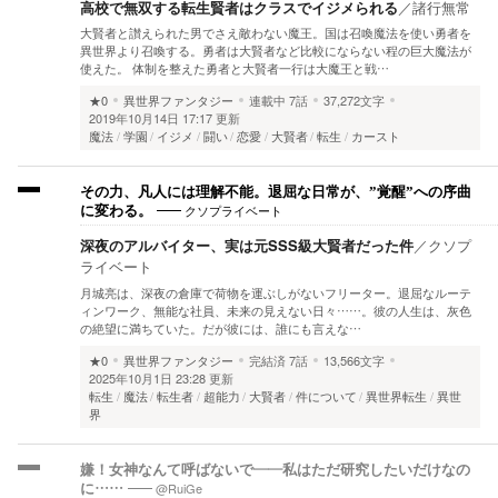
高校で無双する転生賢者はクラスでイジメられる
／
諸行無常
大賢者と讃えられた男でさえ敵わない魔王。国は召喚魔法を使い勇者を
異世界より召喚する。勇者は大賢者など比較にならない程の巨大魔法が
使えた。 体制を整えた勇者と大賢者一行は大魔王と戦…
★0
異世界ファンタジー
連載中
7話
37,272文字
2019年10月14日 17:17 更新
魔法
学園
イジメ
闘い
恋愛
大賢者
転生
カースト
その力、凡人には理解不能。退屈な日常が、”覚醒”への序曲
クソプライベート
に変わる。
深夜のアルバイター、実は元SSS級大賢者だった件
／
クソプ
ライベート
​月城亮は、深夜の倉庫で荷物を運ぶしがないフリーター。退屈なルーテ
ィンワーク、無能な社員、未来の見えない日々……。彼の人生は、灰色
の絶望に満ちていた。 ​だが彼には、誰にも言えな…
★0
異世界ファンタジー
完結済
7話
13,566文字
2025年10月1日 23:28 更新
転生
魔法
転生者
超能力
大賢者
件について
異世界転生
異世
界
嫌！女神なんて呼ばないで——私はただ研究したいだけなの
@RuiGe
に……