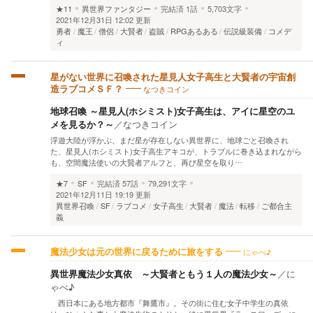
★11
異世界ファンタジー
完結済
1話
5,703文字
2021年12月31日 12:02 更新
勇者
魔王
僧侶
大賢者
盗賊
RPGあるある
伝説級装備
コメデ
ィ
星がない世界に召喚された星見人女子高生と大賢者の宇宙創
なつきコイン
造ラブコメＳＦ？
地球召喚 ～星見人(ホシミスト)女子高生は、アイに星空のユ
メを見るか？～
／
なつきコイン
浮遊大陸が浮かぶ、まだ星が存在しない異世界に、地球ごと召喚され
た、星見人(ホシミスト)女子高生アキコが、トラブルに巻き込まれながら
も、空間魔法使いの大賢者アルフと、再び星空を取り…
★7
SF
完結済
57話
79,291文字
2021年12月11日 19:19 更新
異世界召喚
SF
ラブコメ
女子高生
大賢者
魔法
転移
ご都合主
義
にゃべ♪
魔法少女は元の世界に戻るために旅をする
異世界魔法少女真依 ～大賢者ともう１人の魔法少女～
／
に
ゃべ♪
西日本にある地方都市『舞鷹市』。その街に住む女子中学生の真依