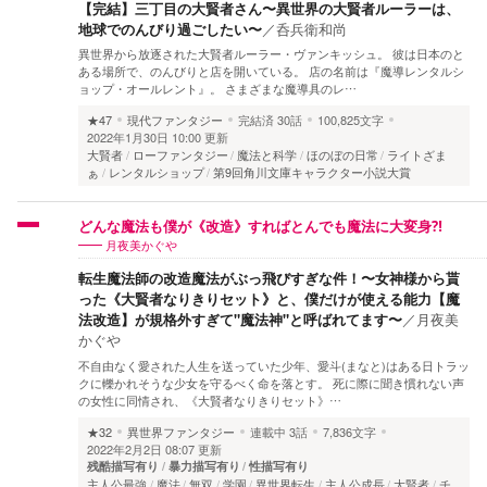
【完結】三丁目の大賢者さん〜異世界の大賢者ルーラーは、
地球でのんびり過ごしたい〜
／
呑兵衛和尚
異世界から放逐された大賢者ルーラー・ヴァンキッシュ。 彼は日本のと
ある場所で、のんびりと店を開いている。 店の名前は『魔導レンタルシ
ョップ・オールレント』。 さまざまな魔導具のレ…
★47
現代ファンタジー
完結済
30話
100,825文字
2022年1月30日 10:00 更新
大賢者
ローファンタジー
魔法と科学
ほのぼの日常
ライトざま
ぁ
レンタルショップ
第9回角川文庫キャラクター小説大賞
どんな魔法も僕が《改造》すればとんでも魔法に大変身⁈
月夜美かぐや
転生魔法師の改造魔法がぶっ飛びすぎな件！〜女神様から貰
った《大賢者なりきりセット》と、僕だけが使える能力【魔
法改造】が規格外すぎて"魔法神"と呼ばれてます〜
／
月夜美
かぐや
不自由なく愛された人生を送っていた少年、愛斗(まなと)はある日トラッ
クに轢かれそうな少女を守るべく命を落とす。 死に際に聞き慣れない声
の女性に同情され、《大賢者なりきりセット》…
★32
異世界ファンタジー
連載中
3話
7,836文字
2022年2月2日 08:07 更新
残酷描写有り
暴力描写有り
性描写有り
主人公最強
魔法
無双
学園
異世界転生
主人公成長
大賢者
チ