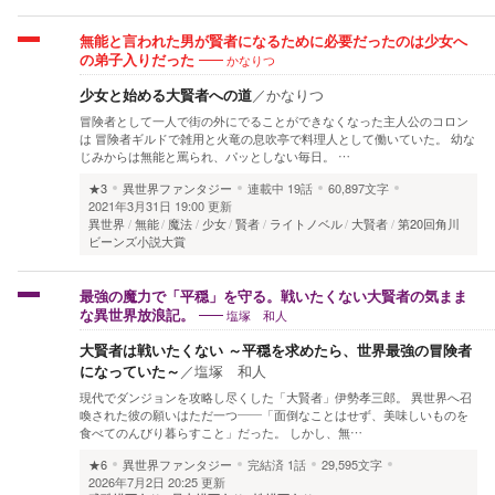
無能と言われた男が賢者になるために必要だったのは少女へ
かなりつ
の弟子入りだった
少女と始める大賢者への道
／
かなりつ
冒険者として一人で街の外にでることができなくなった主人公のコロン
は 冒険者ギルドで雑用と火竜の息吹亭で料理人として働いていた。 幼な
じみからは無能と罵られ、パッとしない毎日。 …
★3
異世界ファンタジー
連載中
19話
60,897文字
2021年3月31日 19:00 更新
異世界
無能
魔法
少女
賢者
ライトノベル
大賢者
第20回角川
ビーンズ小説大賞
最強の魔力で「平穏」を守る。戦いたくない大賢者の気まま
塩塚 和人
な異世界放浪記。
大賢者は戦いたくない ～平穏を求めたら、世界最強の冒険者
になっていた～
／
塩塚 和人
現代でダンジョンを攻略し尽くした「大賢者」伊勢孝三郎。 異世界へ召
喚された彼の願いはただ一つ――「面倒なことはせず、美味しいものを
食べてのんびり暮らすこと」だった。 しかし、無…
★6
異世界ファンタジー
完結済
1話
29,595文字
2026年7月2日 20:25 更新