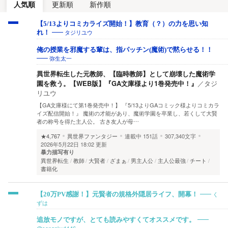
人気順
更新順
新作順
【5/13よりコミカライズ開始！】教育（？）の力を思い知
タジリユウ
れ！
俺の授業を邪魔する輩は、指パッチン(魔術)で黙らせる！！
弥生太一
異世界転生した元教師、【臨時教師】として崩壊した魔術学
園を救う。【WEB版】『GA文庫様より1巻発売中！』
／
タジ
リユウ
【GA文庫様にて第1巻発売中！】 『5/13よりGAコミック様よりコミカラ
イズ配信開始！』 魔術の才能があり、魔術学園を卒業し、若くして大賢
者の称号を得た主人公。 古き友人が母…
★4,767
異世界ファンタジー
連載中
151話
307,340文字
2026年5月22日 18:02 更新
暴力描写有り
異世界転生
教師
大賢者
ざまぁ
男主人公
主人公最強
チート
書籍化
く
【20万PV感謝！】元賢者の規格外隠居ライフ、開幕！
ずは
追放モノですが、とても読みやすくてオススメです。