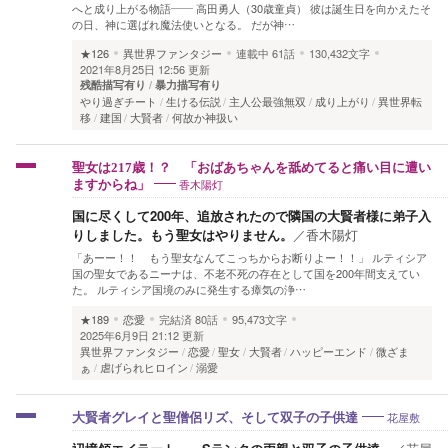
へと成り上がる物語―― 高田勇人（30歳童貞） 彼は誕生日を向かえたそ
の日、神に選ばれ魔法使いとなる。 だが神…
★126
異世界ファンタジー
連載中
61話
130,432文字
2021年8月25日 12:56 更新
残酷描写有り
暴力描写有り
やり過ぎチート
生ける伝説
主人公最強無双
成り上がり
異世界転
移
建国
大賢者
何故か神扱い
聖女は217歳！？ 「おばあちゃんを舐めてると痛い目に遭い
香木陽灯
ますからね」
国に尽くして200年、追放されたので隣国の大賢者様に弟子入
りしました。もう聖女はやりません。
／
香木陽灯
「あーー！！ もう聖女なんてこっちからお断りよー！！」 ルティシア
国の聖女であるニーナは、不老不死の存在として国を200年間支えてい
た。 ルティシア国境のみに発生する瘴気の浄…
★189
恋愛
完結済
80話
95,473文字
2025年6月9日 21:12 更新
異世界ファンタジー
恋愛
聖女
大賢者
ハッピーエンド
微ざま
ぁ
虐げられヒロイン
溺愛
花屋敷
大賢者グレイと聖僧侶リズ、そして双子の子供達