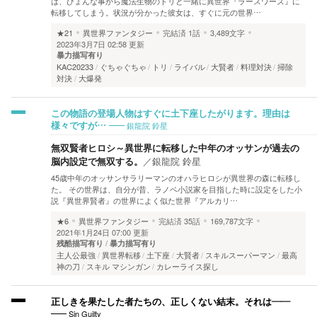
は、ひょんな事から魔法生物のトリと一緒に異世界『ラースワーズ』に
転移してしまう。状況が分かった彼女は、すぐに元の世界…
★21
異世界ファンタジー
完結済
1話
3,489文字
2023年3月7日 02:58 更新
暴力描写有り
KAC20233
ぐちゃぐちゃ
トリ
ライバル
大賢者
料理対決
掃除
対決
大爆発
この物語の登場人物はすぐに土下座したがります。理由は
銀龍院 鈴星
様々ですが…
無双賢者ヒロシ～異世界に転移した中年のオッサンが過去の
脳内設定で無双する。
／
銀龍院 鈴星
45歳中年のオッサンサラリーマンのオハラヒロシが異世界の森に転移し
た。 その世界は、自分が昔、ラノベ小説家を目指した時に設定をした小
説『異世界賢者』の世界によく似た世界『アルカリ…
★6
異世界ファンタジー
完結済
35話
169,787文字
2021年1月24日 07:00 更新
残酷描写有り
暴力描写有り
主人公最強
異世界転移
土下座
大賢者
スキルスーパーマン
最高
神の刀
スキル マシンガン
カレーライス探し
正しきを果たした者たちの、正しくない結末。それは――
Sin Guilty