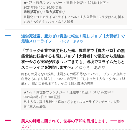
★427
現代ファンタジー
連載中
94話
324,811文字
2021年8月15日 20:06 更新
残酷描写有り
暴力描写有り
書籍化
コミカライズ
ライトノベル
主人公最強
フラグはへし折る
もの
あやかし
おっさん
大賢者
過労死社畜、魔力ゼロ貴族に転生！隠しジョブ【大賢者】で
ゆうき あきや
最強スローライフ
『ブラック企業で過労死した俺、異世界で【魔力ゼロ】の無
能貴族に転生するも隠しジョブ【大賢者】で最初から最強無
双〜今さら実家が泣きついてきても、辺境でスライムたちと
スローライフを満喫します〜』
／
ゆうき あきや
終わりの見えない残業、上司からの理不尽なパワハラ。 ブラック企業で
心身ともにすり減らし、ついに過労死してしまった主人公・タカシ（38
歳）。 彼が目を覚ますと、そこは剣と魔法の異世…
★175
異世界ファンタジー
連載中
125話
347,197文字
2026年8月7日 19:00 更新
男主人公
異世界転生
追放
ざまぁ
スローライフ
チート
大賢
者
主人公最強
坂本
美人の姉達に囲まれて、世界の平和を目指します。
ヒツジ