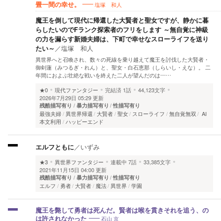
塩塚 和人
畳一間の幸せ。
魔王を倒して現代に帰還した大賢者と聖女ですが、静かに暮
らしたいのでFランク探索者のフリをします ～無自覚に神級
の力を漏らす新婚夫婦は、下町で幸せなスローライフを送り
たい～
／
塩塚 和人
異世界へと召喚され、数々の死線を乗り越えて魔王を討伐した大賢者・
御剣蓮（みつるぎ・れん）と、聖女・白石恵那（しらいし・えな）。 二
年間におよぶ壮絶な戦いを終えた二人が望んだのは―…
★0
現代ファンタジー
完結済
1話
44,123文字
2026年7月29日 05:29 更新
残酷描写有り
暴力描写有り
性描写有り
最強夫婦
異世界帰還
大賢者
聖女
スローライフ
無自覚無双
AI
本文利用
ハッピーエンド
エルフともに
／
いずみ
★3
異世界ファンタジー
連載中
7話
33,385文字
2021年11月15日 04:00 更新
残酷描写有り
暴力描写有り
性描写有り
エルフ
勇者
大賢者
魔法
異世界
学園
魔王を斃して勇者は死んだ。賢者は喉を貫きそれを追う、の
石山 京
は許されなかった