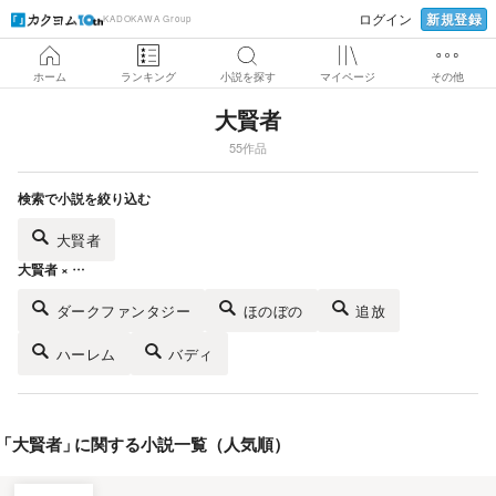
新規登録
ログイン
KADOKAWA Group
ホーム
ランキング
小説を探す
マイページ
その他
大賢者
55作品
検索で小説を絞り込む
大賢者
大賢者 × …
ダークファンタジー
ほのぼの
追放
ハーレム
バディ
「
大賢者
」
に関する小説一覧（人気順）