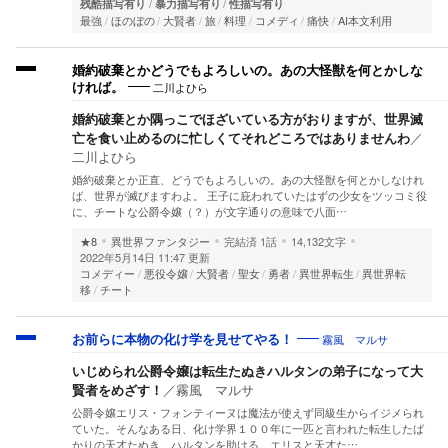
残酷描写有り
暴力描写有り
性描写有り
最強
ほのぼの
大賢者
旅
料理
コメディ
痛快
AI本文利用
婚約破棄とかどうでもよろしいの。あの大怪獣を何とかしな
二川よひら
ければ。
婚約破棄とか隅っこでほざいている方がおりますが、世界滅
亡を食い止めるのに忙しくてそれどころではありませんわ
／
二川よひら
婚約破棄とか正直、どうでもよろしいの。あの大怪獣を何とかしなけれ
ば、世界が滅びますわよ。 王子に庇われていたはずの少女をツッコミ役
に、チートな公爵令嬢（？）が文字通りの意味で八面…
★8
異世界ファンタジー
完結済
1話
14,132文字
2022年5月14日 11:47 更新
コメディー
悪役令嬢
大賢者
聖女
勇者
異世界転生
異世界転
移
チート
霧風 マルサ
お前らに本物の化け学を見せてやる！
いじめられ公爵令嬢は転生たぬきハルタンの弟子になって大
賢者をめざす！
／
霧風 マルサ
公爵令嬢エリス・フォンティーヌは魔法が使えず同級生からイジメられ
ていた。そんなある日、化け学界１００年に一匹と言われた転生したば
かりの天才たぬき、ハルタンを助ける。エリスと天才た…