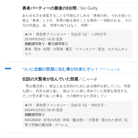
勇者パーティーの最後の5分間
／
Sin Guilty
あらゆる力を凌駕することを可能なさしめる『勇者の剣』 それを抜いた
者は『勇者』とされ、世界の敵を倒すことを期待――強制される。 その
力の代償は、命。 世界の為ではなく、仲間…
★14
異世界ファンタジー
完結済
1話
1,200文字
2018年8月6日 16:32 更新
残酷描写有り
暴力描写有り
勇者
聖女
剣聖
大賢者
魔王
ファンタジー
意志
カクヨムオン
リー
にゃべ♪
ついに念願の部屋に住む事が出来たぞッ！
伝説の大賢者が住んでいた部屋
／
にゃべ♪
男は魔法使い。彼はとある目的のためにある物件を探していた。何度
も調べ、内見を繰り返し、彼はついに探し求めていた部屋を発見する。
そこが空き家であった事を、その物件がまだ存在してい…
★15
異世界ファンタジー
完結済
1話
800文字
2024年3月8日 02:45 更新
残酷描写有り
KAC20242
住宅の内見
吟味
魔法使い
大賢者
隠された術式
完
璧で究極の魔法陣
ゴーレム