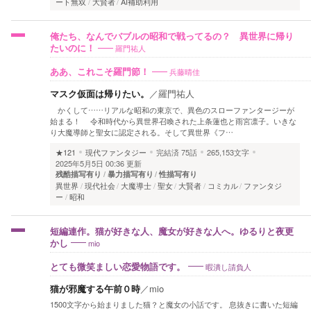
ート無双
大賢者
AI補助利用
俺たち、なんでバブルの昭和で戦ってるの？ 異世界に帰り
羅門祐人
たいのに！
兵藤晴佳
ああ、これこそ羅門節！
マスク仮面は帰りたい。
／
羅門祐人
かくして……リアルな昭和の東京で、異色のスローファンタージーが
始まる！ 令和時代から異世界召喚された上条蓮也と雨宮凛子。いきな
り大魔導師と聖女に認定される。そして異世界《フ…
★121
現代ファンタジー
完結済
75話
265,153文字
2025年5月5日 00:36 更新
残酷描写有り
暴力描写有り
性描写有り
異世界
現代社会
大魔導士
聖女
大賢者
コミカル
ファンタジ
ー
昭和
短編連作。猫が好きな人、魔女が好きな人へ。ゆるりと夜更
mio
かし
暇潰し請負人
とても微笑ましい恋愛物語です。
猫が邪魔する午前０時
／
mio
1500文字から始まりました猫？と魔女の小話です。 息抜きに書いた短編