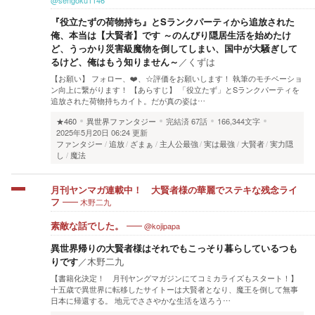
@sengoku1146
『役立たずの荷物持ち』とSランクパーティから追放された
俺、本当は【大賢者】です ～のんびり隠居生活を始めたけ
ど、うっかり災害級魔物を倒してしまい、国中が大騒ぎして
るけど、俺はもう知りません～
／
くずは
【お願い】 フォロー、❤️、☆評価をお願いします！ 執筆のモチベーショ
ン向上に繋がります！ 【あらすじ】 「役立たず」とSランクパーティを
追放された荷物持ちカイト。だが真の姿は…
★460
異世界ファンタジー
完結済
67話
166,344文字
2025年5月20日 06:24 更新
ファンタジー
追放
ざまぁ
主人公最強
実は最強
大賢者
実力隠
し
魔法
月刊ヤンマガ連載中！ 大賢者様の華麗でステキな残念ライ
木野二九
フ
@kojipapa
素敵な話でした。
異世界帰りの大賢者様はそれでもこっそり暮らしているつも
りです
／
木野二九
【書籍化決定！ 月刊ヤングマガジンにてコミカライズもスタート！】
十五歳で異世界に転移したサイトーは大賢者となり、魔王を倒して無事
日本に帰還する。 地元でささやかな生活を送ろう…