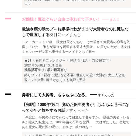
ート
まんじ
お嬢様！魔法ぐらい自由に使わせて下さい！
最強令嬢の舐めプ～お嬢様のわがままで大賢者なのに魔法な
しで世直しする羽目に～
／
まんじ
ミア・カースト17歳。 彼女は天才であり、その若さで大賢者の称号を取
得していた。 誰もが将来を嘱望する天才大賢者。 の筈なのだが、彼女は
ミャウハーゼン家へ奉仕する一メイドとして日…
★31
異世界ファンタジー
完結済
42話
78,096文字
2021年3月8日 13:31 更新
残酷描写有り
暴力描写有り
縛りプレイ
賢者に魔法など不要
世直しの旅
大賢者
女主人公無
双
ショタ爺
魔法がなくても無双
天才
すくらった
勇者にして大賢者、もふもふになる。
【完結】1000年後に目覚めた転生勇者が、もふもふ毛玉にな
って少年と旅をするお話
／
すくらった
「今度は、平民の子にでもなって目立たず暮らすか」 最強の勇者トレセ
ルが選んだ転生先は、1000年後の平和な世界――のはずだった。 ​宿敵で
ある魔女の死に際の呪い。それは、彼の魂を…
★39
異世界ファンタジー
完結済
56話
117,070文字