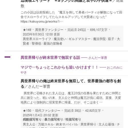
辺境領エイラート ＝Sランクの両親と双子の子供達＝
／
花屋
敷
この小説は以前投稿した ”魔王を倒して勇者パーティが解散になって田
舎でスローライフしてたらスキルアップして大賢者になった”
https://kakuyomu.jp/works/1…
★149
異世界ファンタジー
完結済
245話
699,107文字
2023年9月30日 12:00 更新
異世界スローライフ
魔法使い
ギルドマスター
魔法学院
双子
大
賢者
聖僧侶
最強の冒険者
さんだー軍曹
異世界帰りが終末世界で無双する話
おこのみに
マジで…ちょっとこれからも追いかけます！！
やき
異世界帰りの俺は終末世界を無双して、世界最強の都市を創
る
／
さんだー軍曹
異世界に召喚された主人公は、魔王討伐の任務を果たすために仲間と
共に旅立った。戦いの末、主人公と仲間は魔王討伐に成功。直後、天変
地異により強制的に現実世界に帰還。だが、そこは全く…
★150
現代ファンタジー
完結済
39話
42,825文字
2025年1月4日 20:02 更新
残酷描写有り
暴力描写有り
性描写有り
男主人公
万能スキル
終末サバイバル
異世界帰り
主人公最強
チ