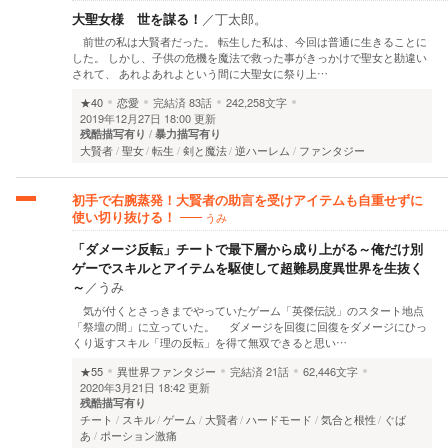
大聖女様 世を謀る！
／
丁太郎。
前世の私は大賢者だった。 転生した私は、今回は普通に生きることに
した。 しかし、子供の危機を魔法で救った事がきっかけで聖女と勘違い
されて、 あれよあれよという間に大聖女に祭り上…
★40
恋愛
完結済
83話
242,258文字
2019年12月27日 18:00 更新
残酷描写有り
暴力描写有り
大賢者
聖女
転生
剣と魔法
逆ハーレム
ファンタジー
初手で右腕蒸発！大賢者の助言を受けアイテムも自重せずに
うみ
使い切り抜ける！
「ダメージ反転」チートで最下層から成り上がる～俺だけ別
ゲーでスキルとアイテムを駆使して超難易度異世界を生抜く
～
／
うみ
気が付くとさっきまでやっていたゲーム「英傑伝説」のスタート地点
「祭壇の間」に立っていた。 ダメージを回復に回復をダメージにひっ
くり返すスキル「理の反転」を得て無双できると思い…
★55
異世界ファンタジー
完結済
21話
62,446文字
2020年3月21日 18:42 更新
残酷描写有り
チート
スキル
ゲーム
大賢者
ハードモード
気合と根性
ぐば
あ
ポーション激痛