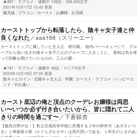
★367
ラブコメ
連載中
139話
298,620文字
2021年10月17日 15:43 更新
義兄妹
ブラコン
カースト
お嬢様
お兄様
カーストトップから転落したら、陰キャ女子達と仲
／
aaa168（スリーエー）
良くなれた
カーストトップに属していた主人公、朝日陽。 校内バーベキューにて、グル
ープから追い出され陰キャ女子三人のグループに入ることに。 最初は気を使
って距離を開けていたものの、三人の暖…
★747
ラブコメ
連載中
48話
111,774文字
2023年12月19日 07:05 更新
陰キャヒロイン
元陽キャ主人公
学園
カースト
ラブコメ
ハッピーエ
ンド
すれ違い
カースト底辺の俺と頂点のクーデレお嬢様は両思
い〜いつか必ず付き合いたいから、皆に隠れて二人
／
下蒼銀杏
きりの時間を過ごす〜
【最高日間９位！】私立荘戒高等学校に所属する２年の梓伊月（あずさいつ
き）と神楽坂小夜（かぐらざかさや）は両片想いである。１年生のときのあ