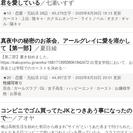
／
七瀬いすず
君を愛している
★13
恋愛
完結済
28話
65,279文字
2025年8月26日 19:13 更新
カースト
上位
陰キャ
カクヨムオンリー
ライトノベル
オタク
ギャ
ル
陽キャ
真夜中の秘密のお茶会、アールグレイに愛を溶かし
／
夏目綾
て【第一部】
【第二部】書き始めました。
https://kakuyomu.jp/works/16817139558061842472 白雪女学院において、お
茶会とは学院でのカーストを決める…
★20
恋愛
完結済
21話
44,957文字
2022年8月22日 23:01 更新
性描写有り
百合
ガールズラブ
GL
女子高生
ハッピーエンド
カースト
お嬢様学
校
お茶会
コンビニでゴム買ってたJKとつきあう事になったの
／
アオヤ
で…
俺は高校生活を始めた初日から絡まれ"サイカ“というあだ名まで付けられた
そんなある日コンビニで赤いきつねとパンを買っていたら、クラスのマドン