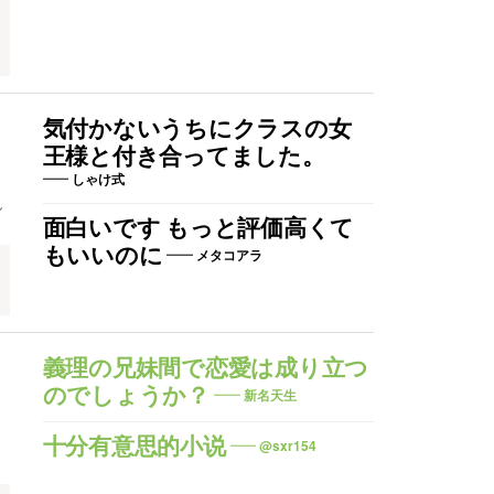
カ
気付かないうちにクラスの女
王様と付き合ってました。
しゃけ式
し
面白いです もっと評価高くて
もいいのに
メタコアラ
義理の兄妹間で恋愛は成り立つ
のでしょうか？
新名天生
、
十分有意思的小说
@sxr154