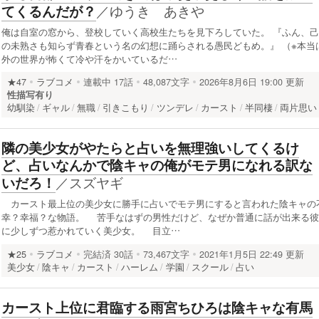
／
ゆうき あきや
てくるんだが？
俺は自室の窓から、登校していく高校生たちを見下ろしていた。 『ふん、己
の未熟さも知らず青春という名の幻想に踊らされる愚民どもめ。』 （※本当
外の世界が怖くて冷や汗をかいているだ…
★47
ラブコメ
連載中
17話
48,087文字
2026年8月6日 19:00 更新
性描写有り
幼馴染
ギャル
無職
引きこもり
ツンデレ
カースト
半同棲
両片思い
隣の美少女がやたらと占いを無理強いしてくるけ
ど、占いなんかで陰キャの俺がモテ男になれる訳な
／
スズヤギ
いだろ！
カースト最上位の美少女に勝手に占いでモテ男にすると言われた陰キャの
幸？幸福？な物語。 苦手なはずの男性だけど、なぜか普通に話が出来る彼
に少しずつ惹かれていく美少女。 目立…
★25
ラブコメ
完結済
30話
73,467文字
2021年1月5日 22:49 更新
美少女
陰キャ
カースト
ハーレム
学園
スクール
占い
カースト上位に君臨する雨宮ちひろは陰キャな有馬