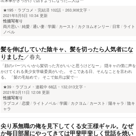
出来事がきっかけで話すようになった二人は…
★195
ラブコメ
完結済
102話
263,908文字
2021年5月5日 10:34 更新
性描写有り
両片思い
純愛
通い妻
学園
カースト
カクヨムオンリー
日常
ライト
ノベル
髪を伸ばしていた陰キャ、髪を切ったら人気者にな
／
春丸
りました
「顔のパーツいいから髪切った方がいいと思うけどなー」 隠キャの僕に声を
かけてくれる美少女学級委員がいた。 そこである日、そんなことを言われ
る。 「髪の毛短めで」 そこで如月は髪で…
★39
ラブコメ
連載中
68話
132,013文字
2021年3月11日 12:08 更新
性描写有り
ラブコメ
恋愛
ライトノベル
学園
カクヨム
カースト
陽キャラ
陰キ
ャラ
尖り系無職の俺を見下してくる女王様ギャル。なぜ
か毎日部屋にやってきては甲斐甲斐しく世話を焼い