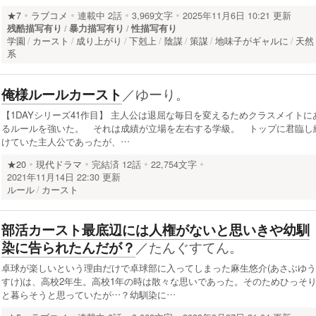
★7
ラブコメ
連載中
2話
3,969文字
2025年11月6日 10:21 更新
残酷描写有り
暴力描写有り
性描写有り
学園
カースト
成り上がり
下剋上
陰謀
策謀
地味子がギャルに
天然
系
／
ゆーり。
俺様ルールカースト
【1DAYシリーズ41作目】 主人公は退屈な毎日を変えるためクラスメイトに
るルールを強いた。 それは成績が立場を左右する学級。 トップに君臨し
けていた主人公であったが、…
★20
現代ドラマ
完結済
12話
22,754文字
2021年11月14日 22:30 更新
ルール
カースト
部活カースト最底辺には人権がないと思いきや幼馴
／
たんぐすてん。
染に告られたんだが？
卓球が楽しいという理由だけで卓球部に入ってしまった麻生悠介(あさぶゆう
すけ)は、高校2年生。高校1年の時は散々な思いであった。そのためひっそ
と暮らそうと思っていたが…？幼馴染に…