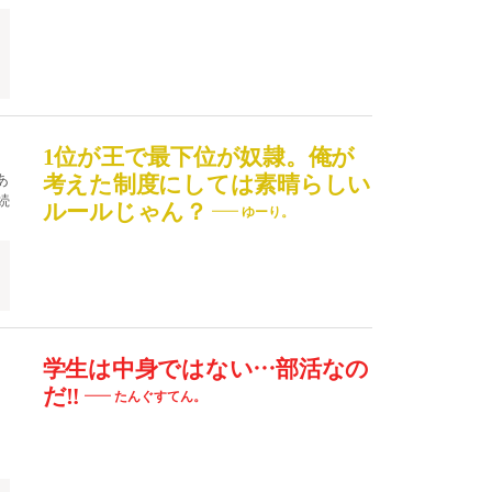
1位が王で最下位が奴隷。俺が
あ
考えた制度にしては素晴らしい
続
ルールじゃん？
ゆーり。
学生は中身ではない…部活なの
だ‼︎
たんぐすてん。
り