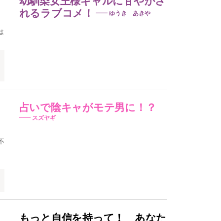
幼馴染女王様ギャルに甘やかさ
れるラブコメ！
ゆうき あきや
は
占いで陰キャがモテ男に！？
スズヤギ
不
もっと自信を持って！ あなた