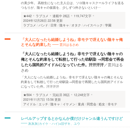
の美少年。 高校生になった主人公は、ソロ陰キャスクールライフを送る
つもりが、陰キャの仮面を、少しずつ外さないといけ…
★442
ラブコメ
連載中
28話
119,747文字
2024年12月26日 22:58 更新
ラブコメ
バンド
日常
陰キャ
オタク
ハイスペック
学園
「大人になったら結婚しようね」非モテで冴えない陰キャ俺
雲川はるさめ
とそんな約束した
「大人になったら結婚しようね」非モテで冴えない陰キャの
俺とそんな約束をして転校して行った幼馴染 →同窓会で再会
したら国民的アイドルになっていた件。汗汗汗汗
／
雲川はる
さめ
「大人になったら結婚しようね」非モテで冴えない陰キャの俺とそんな
約束をして転校して行った幼馴染→同窓会で再開したら国民的アイドル
になっていた件。汗汗汗汗
★504
ラブコメ
完結済
39話
12,248文字
2021年11月7日 15:56 更新
アイドル
エッチ
陰キャ
イケメン
童貞
同窓会
処女
非モテ
レベルアップするとかなんか僕だけジャンル違うんですけど
灰灰灰(カイケ・ハイ)※旧ザキ、ユウ