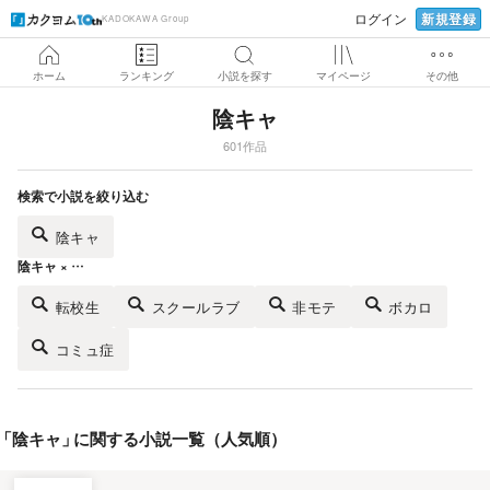
新規登録
ログイン
KADOKAWA Group
ホーム
ランキング
小説を探す
マイページ
その他
陰キャ
601作品
検索で小説を絞り込む
陰キャ
陰キャ × …
転校生
スクールラブ
非モテ
ボカロ
コミュ症
「
陰キャ
」
に関する小説一覧（人気順）