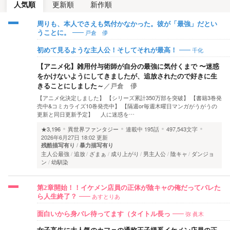
人気順
更新順
新作順
周りも、本人でさえも気付かなかった。彼が「最強」だとい
戸倉 儚
うことに。
千化
初めて見るような主人公！そしてそれが最高！
【アニメ化】雑用付与術師が自分の最強に気付くまで 〜迷惑
をかけないようにしてきましたが、追放されたので好きに生
きることにしました～
／
戸倉 儚
【アニメ化決定しました】 【シリーズ累計350万部を突破】 【書籍3巻発
売中&コミカライズ10巻発売中】 【隔週or毎週木曜日マンガがうがうの
更新と同日更新予定】 人に迷惑を…
★3,196
異世界ファンタジー
連載中
195話
497,543文字
2026年6月27日 18:02 更新
残酷描写有り
暴力描写有り
主人公最強
追放
ざまぁ
成り上がり
男主人公
陰キャ
ダンジョ
ン
幼馴染
第2章開始！！イケメン店員の正体が陰キャの俺だってバレた
あすとりあ
ら人生終了？
弥 眞木
面白いから身バレ待ってます（タイトル長っ
女子高生に大人気のカフェの通称王子様系イケメン店員の正