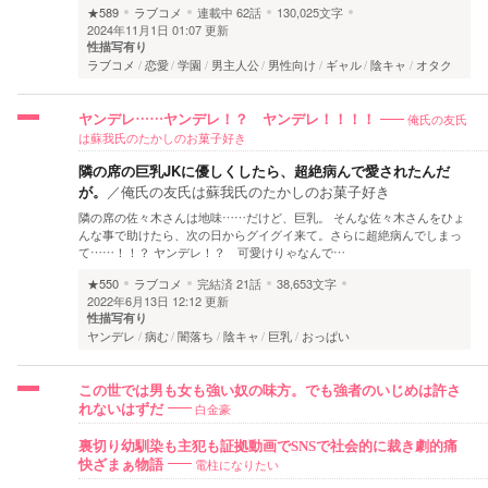
★589
ラブコメ
連載中
62話
130,025文字
2024年11月1日 01:07 更新
性描写有り
ラブコメ
恋愛
学園
男主人公
男性向け
ギャル
陰キャ
オタク
俺氏の友氏
ヤンデレ……ヤンデレ！？ ヤンデレ！！！！
は蘇我氏のたかしのお菓子好き
隣の席の巨乳JKに優しくしたら、超絶病んで愛されたんだ
が。
／
俺氏の友氏は蘇我氏のたかしのお菓子好き
隣の席の佐々木さんは地味……だけど、巨乳。 そんな佐々木さんをひょ
んな事で助けたら、次の日からグイグイ来て。さらに超絶病んでしまっ
て……！！？ ヤンデレ！？ 可愛けりゃなんで…
★550
ラブコメ
完結済
21話
38,653文字
2022年6月13日 12:12 更新
性描写有り
ヤンデレ
病む
闇落ち
陰キャ
巨乳
おっぱい
この世では男も女も強い奴の味方。でも強者のいじめは許さ
白金豪
れないはずだ
裏切り幼馴染も主犯も証拠動画でSNSで社会的に裁き劇的痛
電柱になりたい
快ざまぁ物語