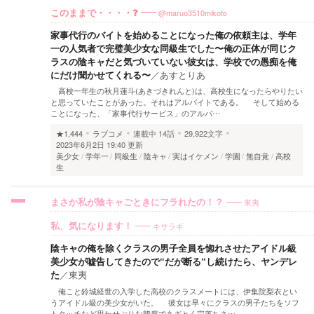
@maruo3510mikoto
このままで・・・・❓
家事代行のバイトを始めることになった俺の依頼主は、学年
一の人気者で完璧美少女な同級生でした〜俺の正体が同じク
ラスの陰キャだと気づいていない彼女は、学校での愚痴を俺
にだけ聞かせてくれる〜
／
あすとりあ
高校一年生の秋月蓮斗(あきづきれんと)は、高校生になったらやりたい
と思っていたことがあった。それはアルバイトである。 そして始める
ことになった、「家事代行サービス」のアルバ…
★1,444
ラブコメ
連載中
14話
29,922文字
2023年6月2日 19:40 更新
美少女
学年一
同級生
陰キャ
実はイケメン
学園
無自覚
高校
生
東夷
まさか私が陰キャごときにフラれたの！？
キサラギ
私、気になります！
陰キャの俺を除くクラスの男子全員を惚れさせたアイドル級
美少女が嘘告してきたので“だが断る“し続けたら、ヤンデレ
た
／
東夷
俺こと鈴城経世の入学した高校のクラスメートには、伊集院梨衣とい
うアイドル級の美少女がいた。 彼女は早々にクラスの男子たちをソフ
トタッチなど思わせぶりな態度であざとく完落ちさ…