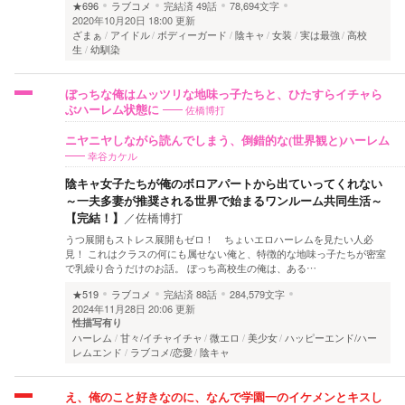
★696
ラブコメ
完結済
49話
78,694文字
2020年10月20日 18:00 更新
ざまぁ
アイドル
ボディーガード
陰キャ
女装
実は最強
高校
生
幼馴染
ぼっちな俺はムッツリな地味っ子たちと、ひたすらイチャら
佐橋博打
ぶハーレム状態に
ニヤニヤしながら読んでしまう、倒錯的な(世界観と)ハーレム
幸谷カケル
陰キャ女子たちが俺のボロアパートから出ていってくれない
～一夫多妻が推奨される世界で始まるワンルーム共同生活～
【完結！】
／
佐橋博打
うつ展開もストレス展開もゼロ！ ちょいエロハーレムを見たい人必
見！ これはクラスの何にも属せない俺と、特徴的な地味っ子たちが密室
で乳繰り合うだけのお話。 ぼっち高校生の俺は、ある…
★519
ラブコメ
完結済
88話
284,579文字
2024年11月28日 20:06 更新
性描写有り
ハーレム
甘々/イチャイチャ
微エロ
美少女
ハッピーエンド/ハー
レムエンド
ラブコメ/恋愛
陰キャ
え、俺のこと好きなのに、なんで学園一のイケメンとキスし