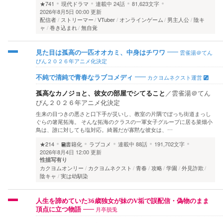
★741
現代ドラマ
連載中
24話
81,623文字
2026年8月5日 00:00 更新
配信者
ストリーマー
VTuber
オンラインゲーム
男主人公
陰キ
ャ
巻き込まれ
無自覚
雲雀湯＠てん
見た目は孤高の一匹オオカミ、中身はチワワ
びん２０２６年アニメ化決定
カクヨムネクスト運営
不純で清純で青春なラブコメディ
孤高なカノジョと、彼女の部屋でシてること
／
雲雀湯＠てん
びん２０２６年アニメ化決定
生来の目つきの悪さと口下手が災いし、教室の片隅でぼっち街道まっし
ぐらの箸尾拓海。 そんな拓海のクラスの一軍女子グループに居る菜畑小
鳥は、誰に対しても塩対応。綺麗だが寡黙な彼女は、…
★214
書籍化
ラブコメ
連載中
88話
191,702文字
2026年8月4日 12:00 更新
性描写有り
カクヨムオンリー
カクヨムネクスト
青春
攻略
学園
外見詐欺
陰キャ
実は幼馴染
人生を諦めていた36歳独女が妹のV垢で誤配信・偽物のまま
月亭脱兎
頂点に立つ物語