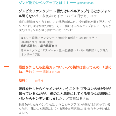
@ma310man
ゾンビ物でレベルアップとは！！
ゾンビ☆ファンタジー ～僕だけレベルアップするとかジャン
ル違くない？
／
灰灰灰(カイケ・ハイ)※旧ザキ、ユウ
端的に間違えなく言えば、この世界は滅んだ。 突如現れた動く死人、ゾ
ンビにより滅ぼされたのだ。 え？ 僕だけレベルアップする？ なんか
僕だけジャンルが違う件について。ゾンビ…
★470
現代ファンタジー
連載中
105話
223,961文字
2023年5月7日 08:03 更新
残酷描写有り
暴力描写有り
陰キャ
ゾンビ
デスゲーム
主人公最強
バトル
幼馴染
カクヨム
オンリー
学園
眼鏡を外したら超絶カッコいいって義妹は言ってんの...！凄く
雲川はるさめ
ね、それ！
たろう
期待‼️
眼鏡を外したらイケメンだということを ブラコンの妹だけが
知っているんだが、 俺のこと馬鹿にしてくる美少女幼馴染に
バレたらヤンデレ化しました。
／
雲川はるさめ
眼鏡を外したらイケメンだということを ブラコンの妹だけが知っている
んだが、 俺のこと馬鹿にしてくる美少女幼馴染にバレたらヤンデレ化し
ました。