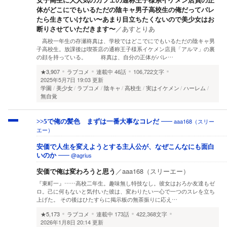
体がどこにでもいるただの陰キャ男子高校生の俺だってバレ
たら生きていけない〜あまり目立ちたくないので美少女はお
断りさせていただきます〜
／
あすとりあ
高校一年生の存瀬柊真は、学校ではどこでにでもいるただの陰キャ男
子高校生。放課後は喫茶店の通称王子様系イケメン店員「アルマ」の裏
の顔を持っている。 柊真は、自分の正体がバレ…
★3,907
ラブコメ
連載中
46話
106,722文字
2025年5月7日 19:03 更新
学園
美少女
ラブコメ
陰キャ
高校生
実はイケメン
ハーレム
無自覚
aaa168（スリー
>>5で俺の髪色 まずは一番大事なコレだ
エー）
安価で人生を変えようとする主人公が、なぜこんなにも面白
@agrius
いのか
安価で俺は変わろうと思う
／
aaa168（スリーエー）
『東町一』……高校二年生。趣味無し特技なし。彼女はおろか友達もゼ
ロ。己に何もないと気付いた彼は、変わりたい一心で一つのスレを立ち
上げた。 その後はひたすらに掲示板の無茶振りに応え…
★5,173
ラブコメ
連載中
173話
422,368文字
2026年1月8日 20:14 更新