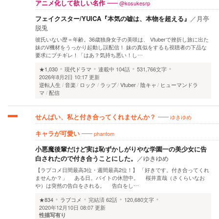
@kosukesrp
アニメ化して欲しい名作
フェイクスター/YUICA『本気の嘘は、本物を超える』
／
月亭
脱兎
彼氏いない歴＝年齢。36歳独身女子の美咲は、 Vtuberで挫折し旅に出た
妹のV機材をうっかり起動し誤配信！ 妹の真似をするも視聴者の下品な
要求にブチギレ！「はあ？気持ち悪い！し…
★1,030
現代ドラマ
連載中
104話
531,766文字
2026年8月2日 10:17 更新
逆転人生
音楽
ロック
ラップ
Vtuber
陰キャ
ヒューマンドラ
マ
配信
ゆきゆめ
せんぱい、私と付き合ってくれませんか？
phantom
キャラが可愛い
小悪魔後輩だけど実は恥ずかしがりやな学園一の美少女に告
白されたので付き合うことにした。
／
ゆきゆめ
【ラブコメ日間最高3位・週間最高2位！】 「好きです。付き合ってくれ
ませんか？」 ある日。バイトの休憩中。 桜井直哉（さくらいなお
や）は突然の告白をされる。 告白をし…
★834
ラブコメ
完結済
62話
120,680文字
2020年12月10日 08:07 更新
性描写有り