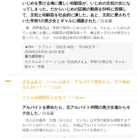
いじめを受ける俺に優しい幼馴染が、いじめの主犯の女にな
ってしまった。だからいじめの証拠の動画をSNSに投稿し
て、主犯と幼馴染を社会的に潰した。あと、主犯に脅されて
いた学校1の美少女とギャルに感謝された
／
白金豪
俺、高野春也は、学校で毎日いじめられている。そんな、いじめられ
ている俺にも優しい幼馴染の西園寺奈々子。俺は奈々子だけが味方だと
思っていた。だが、その幻想は休日の日曜日に崩れる。…
★554
ラブコメ
完結済
46話
75,042文字
2026年2月20日 22:00 更新
暴力描写有り
カクヨムオンリー
いじめ
社会的ざまぁ
学校1の美少女
ギャル
陰キャ
学園
ざまぁあり、ハーレムあり アルバイト辞めたら、モテ始め
白金豪
るんかい！
@ddd-
こりゃあ期待以上かな？
アルバイトを辞めたら、元アルバイト仲間の美少女達からモ
テ出した
／
白金豪
主人公の森本 大地（もりもと だいち）は大学の校舎を掃除するア
ルバイトを行っていた。しかし、大地はアルバイトのメンバーや自身の
頑張りが評価されないことから、アルバイトを辞めてし…