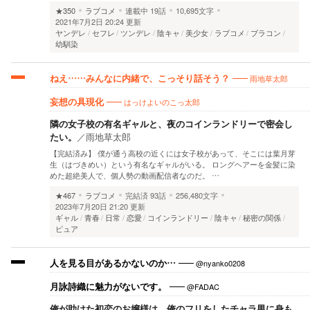
★350
ラブコメ
連載中
19話
10,695文字
2021年7月2日 20:24 更新
ヤンデレ
セフレ
ツンデレ
陰キャ
美少女
ラブコメ
ブラコン
幼馴染
雨地草太郎
ねえ……みんなに内緒で、こっそり話そう？
はっけよいのこっ太郎
妄想の具現化
隣の女子校の有名ギャルと、夜のコインランドリーで密会し
たい。
／
雨地草太郎
【完結済み】 僕が通う高校の近くには女子校があって、そこには葉月芽
生（はづきめい）という有名なギャルがいる。 ロングヘアーを金髪に染
めた超絶美人で、個人勢の動画配信者なのだ。 …
★467
ラブコメ
完結済
93話
256,480文字
2023年7月20日 21:20 更新
ギャル
青春
日常
恋愛
コインランドリー
陰キャ
秘密の関係
ピュア
@nyanko0208
人を見る目があるかないのか…
@FADAC
月詠詩織に魅力がないです。
俺が助けた初恋のお嬢様は、俺のフリをしたチャラ男に身も