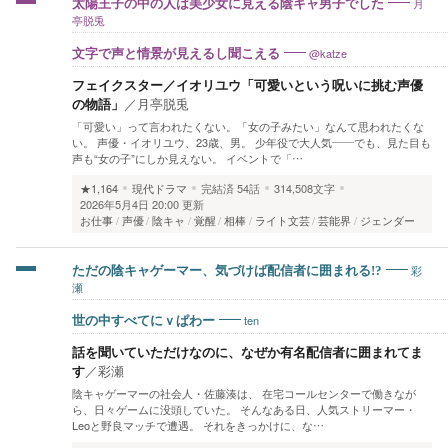
月
太陽王子の中の人は美少女に見える陰キャ男子でした
亭脱兎
@katze
文字で声と情景が見えるし聞こえる
フェイクスター／イオリユウ「可愛いという呪いに挑む声優
の物語」
／
月亭脱兎
「可愛い」って言われたくない。「女の子みたい」なんて思われたくな
い。 声優・イオリユウ、23歳、男。 少年役で大人気――でも、見た目も
声も“女の子”にしか見えない。 イベントで「…
★1,164
現代ドラマ
完結済
54話
314,508文字
2026年5月4日 20:00 更新
お仕事
声優
陰キャ
覚醒
相棒
ライト文芸
芸能界
ジェンダー
彩
ただの陰キャゲーマー、気づけば配信者に囲まれる!?
瀬
ten
世の中すべてにｖぱわー
話を聞いていただけなのに、なぜか有名配信者に囲まれてま
す
／
彩瀬
陰キャゲーマーの社会人・佐藤湊は、 在宅コールセンターで働きなが
ら、日々ゲームに没頭していた。 そんなある日、人気ストリーマー・
Leoと野良マッチで遭遇。 それをきっかけに、な…