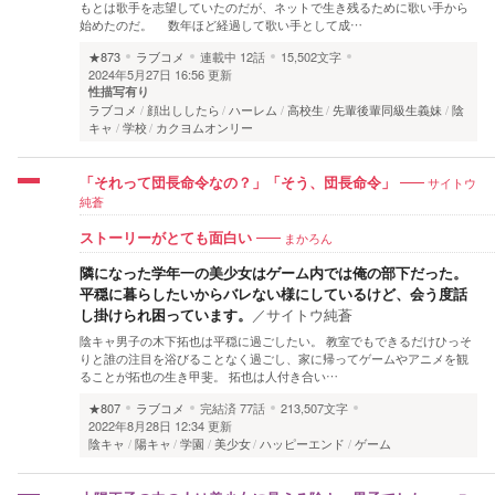
もとは歌手を志望していたのだが、ネットで生き残るために歌い手から
始めたのだ。 数年ほど経過して歌い手として成…
★873
ラブコメ
連載中
12話
15,502文字
2024年5月27日 16:56 更新
性描写有り
ラブコメ
顔出ししたら
ハーレム
高校生
先輩後輩同級生義妹
陰
キャ
学校
カクヨムオンリー
サイトウ
「それって団長命令なの？」「そう、団長命令」
純蒼
まかろん
ストーリーがとても面白い
隣になった学年一の美少女はゲーム内では俺の部下だった。
平穏に暮らしたいからバレない様にしているけど、会う度話
し掛けられ困っています。
／
サイトウ純蒼
陰キャ男子の木下拓也は平穏に過ごしたい。 教室でもできるだけひっそ
りと誰の注目を浴びることなく過ごし、家に帰ってゲームやアニメを観
ることが拓也の生き甲斐。 拓也は人付き合い…
★807
ラブコメ
完結済
77話
213,507文字
2022年8月28日 12:34 更新
陰キャ
陽キャ
学園
美少女
ハッピーエンド
ゲーム