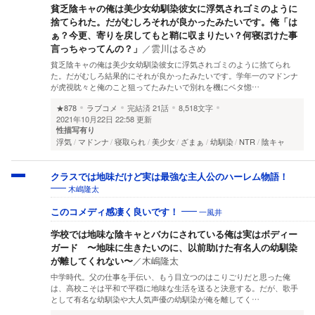
貧乏陰キャの俺は美少女幼馴染彼女に浮気されゴミのように
捨てられた。だがむしろそれが良かったみたいです。俺「は
ぁ？今更、寄りを戻してもと鞘に収まりたい？何寝ぼけた事
言っちゃってんの？」
／
雲川はるさめ
貧乏陰キャの俺は美少女幼馴染彼女に浮気されゴミのように捨てられ
た。だがむしろ結果的にそれが良かったみたいです。学年一のマドンナ
が虎視眈々と俺のこと狙ってたみたいで別れを機にベタ惚…
★878
ラブコメ
完結済
21話
8,518文字
2021年10月22日 22:58 更新
性描写有り
浮気
マドンナ
寝取られ
美少女
ざまぁ
幼馴染
NTR
陰キャ
クラスでは地味だけど実は最強な主人公のハーレム物語！
木嶋隆太
一風井
このコメディ感凄く良いです！
学校では地味な陰キャとバカにされている俺は実はボディー
ガード 〜地味に生きたいのに、以前助けた有名人の幼馴染
が離してくれない〜
／
木嶋隆太
中学時代。父の仕事を手伝い、もう目立つのはこりごりだと思った俺
は、高校こそは平和で平穏に地味な生活を送ると決意する。だが、歌手
として有名な幼馴染や大人気声優の幼馴染が俺を離してく…