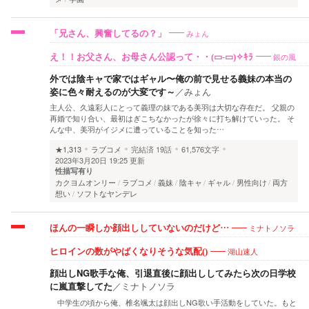
みょん
「兄さん、興奮してるの？」
銀の風
え！！お父さん、お母さん公認って・・(▭-▭)✧ｷﾗ
外では陰キャで家ではギャル〜俺の前で見せる義妹の本当の
姿に色々耐えるのが大変です～
／
みょん
主人公、久遠彩人にとって義理の妹である美羽は大切な存在だ。 父親の
再婚で知り合い、最初はぎこちなかったが徐々に打ち解けていった。 そ
んな中、美羽がイジメに遭っていることを知った…
★1,313
ラブコメ
完結済
19話
61,576文字
2023年3月20日 19:25 更新
性描写有り
カクヨムオンリー
ラブコメ
義妹
陰キャ
ギャル
男性向け
両方
想い
ソフトなヤンデレ
ミナトノソラ
ほんの一瞬しか顔出ししていないのだけど…
湖山速人
ヒロインの数がやばくなりそうな気配()
顔出しNG歌手な俺、引退直後に顔出ししてみたら次の日学校
に嵐直撃してた
／
ミナトノソラ
中学生の頃から俺、椎名颯太は顔出しNG歌い手活動をしていた。もと