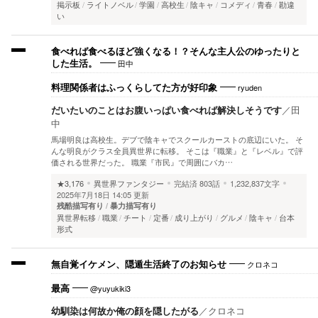
掲示板
ライトノベル
学園
高校生
陰キャ
コメディ
青春
勘違
い
食べれば食べるほど強くなる！？そんな主人公のゆったりと
田中
した生活。
ryuden
料理関係者はふっくらしてた方が好印象
だいたいのことはお腹いっぱい食べれば解決しそうです
／
田
中
馬場明良は高校生。デブで陰キャでスクールカーストの底辺にいた。 そ
んな明良がクラス全員異世界に転移。 そこは『職業』と『レベル』で評
価される世界だった。 職業『市民』で周囲にバカ…
★3,176
異世界ファンタジー
完結済
803話
1,232,837文字
2025年7月18日 14:05 更新
残酷描写有り
暴力描写有り
異世界転移
職業
チート
定番
成り上がり
グルメ
陰キャ
台本
形式
クロネコ
無自覚イケメン、隠遁生活終了のお知らせ
@yuyukiki3
最高
幼馴染は何故か俺の顔を隠したがる
／
クロネコ