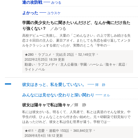
みつる
達の攻防戦
ユウスケ
よかった
学園の美少女たちに聞きたいんだけど、なんか俺にだけ当た
り強くない？
／
みつる
高校デビューに失敗し、大量の「ごめんなさい」の上で苦しみ続ける失
恋２６回目の主人公、夏目アオイ。またしても失恋を繰り返してメンタ
ルをクラッシュする彼だったが、実際のところ「学年の…
★280
ラブコメ
完結済
25話
52,149文字
2022年2月25日 18:39 更新
勘違い
ラブコメディ
主人公最強
学園
ハーレム
陰キャ
底辺
ライトノベル
輝 静
彼女はきっと、私を愛していない。
オル
みんなには見せない交わりと深い関わり
彼女は陽キャで私は陰キャ
／
輝 静
私には彼女がいる。明るくて、人気者で、私とは真逆のそんな彼女。中
学生の頃、ひょんなことから付き合い始めた。元々幼馴染で顔見知りで
はあったけれど、彼女と私は住む世界が違う。学校では…
★411
恋愛
連載中
153話
360,840文字
2026年8月4日 18:12 更新