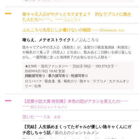
陰キャ主人公がサクッとモテますよ？ 的なラブコメに飽き
ぶんころり
た人たちへ……。
@kawauso_kun
ぶんころり先生にしか書けないの物語
喰らえ、メテオストライク！
／
ぶんころり
陰キャでアル中の主人公（高校生）が、金髪ロリ吸血鬼姉妹（転校生）
や褐色ロリ鬼っ子（同居人）と出会い、飲み会と二日酔いを繰り返しな
がら、一週間後に迫った地球終了のお知らせから人類を…
★2,545
現代ファンタジー
完結済
59話
183,574文字
2020年6月18日 19:42 更新
残酷描写有り
暴力描写有り
性描写有り
ロリババァ
吸血鬼
鬼
褐色ロリ
陰キャ
ラブコメ
カクヨムオン
リー
伝奇
【恋愛小説大賞 特別賞】本気の恋がアタシを変えたの……
崖の上のジェントルメン
不束 水煮
泣いた
【完結】人生舐めまくってたギャルが優しい陰キャくんにガ
チ恋しちゃう話
／
崖の上のジェントルメン