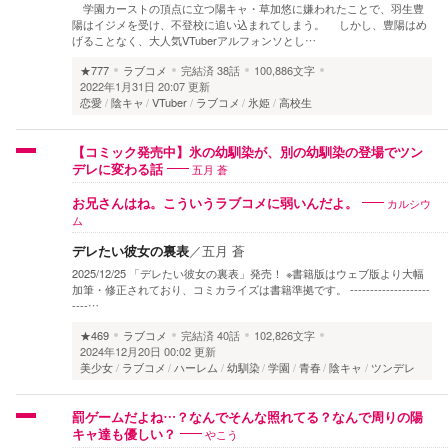
学園カーストの頂点に立つ陽キャ・草加悠に嫌われたことで、羽生豊
陽はイジメを受け、不登校に追い込まれてしまう。 しかし、豊陽はめ
げることなく、大人気VTuberアルフォンソとし…
★777
ラブコメ
完結済
38話
100,886文字
2022年1月31日 20:07 更新
恋愛
陰キャ
VTuber
ラブコメ
氷姫
高校生
【コミック発売中】氷の幼馴染が、別の幼馴染の登場でツン
五月 蒼
デレに変わる話
カルシウ
お兄さんはね。こういうラブコメに弱いんだよ。
ム
デレたい彼女の裏表
／
五月 蒼
2025/12/25 「デレたい彼女の裏表」発売！ ※書籍版はウェブ版より大幅
加筆・修正されており、コミカライズは書籍準拠です。 --------------------
----…
★469
ラブコメ
完結済
40話
102,826文字
2024年12月20日 00:02 更新
美少女
ラブコメ
ハーレム
幼馴染
学園
青春
陰キャ
ツンデレ
罰ゲームだよね…？なんでそんな照れてる？なんで周りの陽
やこう
キャ達も優しい？