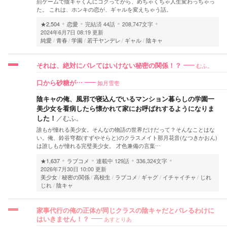
罰ゲームで陰キャくんにコクってから、めちゃくちゃ人生変わっちゃっ
た。 これは、ホンキの恋が、ギャルを変えちゃう話。
★2,504
恋愛
完結済
44話
208,747文字
2024年6月7日 08:19 更新
純愛
青春
学園
若干ヤンデレ
ギャル
陰キャ
むふ。
それは、絶対にバレてはいけない秘密の関係！？
如月雪壱
口から砂糖が…
陰キャの俺、風邪で寝込んでいるマンション暮らしの学園一
美少女を看病したら懐かれて家にお呼ばれするようになりま
した！
／
むふ。
誰もが憧れる美少女。そんなの物語の世界だけだって？そんなことはな
い。俺、鈴谷穹都(すずやそらと)のクラスメイト那月花音(なつきかおん)
は誰しもが憧れる完璧美少女。 才色兼備の言葉…
★1,637
ラブコメ
連載中
129話
336,324文字
2026年7月30日 10:00 更新
美少女
秘密の関係
高校生
ラブコメ
ギャグ
イチャイチャ
じれ
じれ
陰キャ
家事代行の俺の正体が同じクラスの陰キャだとバレるわけに
あすとりあ
はいきません！？