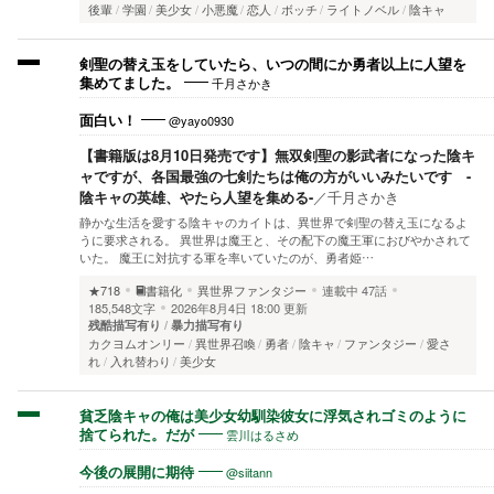
後輩
学園
美少女
小悪魔
恋人
ボッチ
ライトノベル
陰キャ
剣聖の替え玉をしていたら、いつの間にか勇者以上に人望を
千月さかき
集めてました。
@yayo0930
面白い！
【書籍版は8月10日発売です】無双剣聖の影武者になった陰キ
ャですが、各国最強の七剣たちは俺の方がいいみたいです -
陰キャの英雄、やたら人望を集める-
／
千月さかき
静かな生活を愛する陰キャのカイトは、異世界で剣聖の替え玉になるよ
うに要求される。 異世界は魔王と、その配下の魔王軍におびやかされて
いた。 魔王に対抗する軍を率いていたのが、勇者姫…
★718
書籍化
異世界ファンタジー
連載中
47話
185,548文字
2026年8月4日 18:00 更新
残酷描写有り
暴力描写有り
カクヨムオンリー
異世界召喚
勇者
陰キャ
ファンタジー
愛さ
れ
入れ替わり
美少女
貧乏陰キャの俺は美少女幼馴染彼女に浮気されゴミのように
雲川はるさめ
捨てられた。だが
@siitann
今後の展開に期待