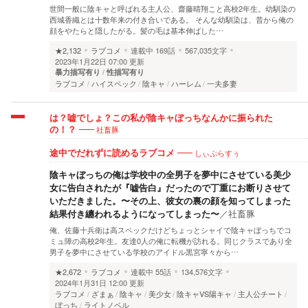
世間一般に陰キャと呼ばれる主人公、齋藤晴翔こと高校2年生。幼馴染の
西城香織とは十数年来の付き合いである。 そんな幼馴染は、昔から俺の
顔をやたらと隠したがる。髪の毛は基本伸ばした…
★2,132
ラブコメ
連載中
169話
567,035文字
2023年1月22日 07:00 更新
暴力描写有り
性描写有り
ラブコメ
ハイスペック
陰キャ
ハーレム
一夫多妻
は？嘘でしょ？この私が陰キャぼっちなんかに振られた
社畜豚
の！？
しぃぷらすぅ
途中でだれずに読めるラブコメ
陰キャぼっちの俺は学校中の全男子を夢中にさせている美少
女に告白されたが『嘘告白』だったので丁重にお断りさせて
いただきました。〜その上、彼女の裏の顔を知ってしまった
結果付き纏われるようになってしまった〜
／
社畜豚
俺、佐藤十兵衛は高スペックだけどちょっとシャイで陰キャぼっちでコ
ミュ障の高校2年生。友達0人の俺に転機が訪れる。同じクラスであり全
男子を夢中にさせている学校のアイドル黒宮寧々から…
★2,672
ラブコメ
連載中
55話
134,576文字
2024年1月31日 12:00 更新
ラブコメ
ざまぁ
陰キャ
美少女
陰キャVS陽キャ
主人公チート
ぼっち
ライトノベル