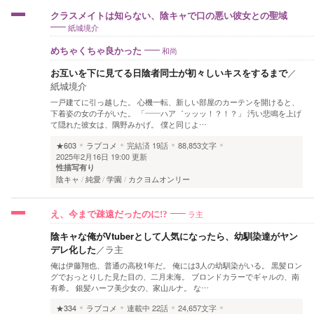
クラスメイトは知らない、陰キャで口の悪い彼女との聖域
紙城境介
和尚
めちゃくちゃ良かった
お互いを下に見てる日陰者同士が初々しいキスをするまで
／
紙城境介
一戸建てに引っ越した。 心機一転、新しい部屋のカーテンを開けると、
下着姿の女の子がいた。 「――ハア゛ッッッ！？！？」 汚い悲鳴を上げ
て隠れた彼女は、隅野みかげ。 僕と同じよ…
★603
ラブコメ
完結済
19話
88,853文字
2025年2月16日 19:00 更新
性描写有り
陰キャ
純愛
学園
カクヨムオンリー
ラ主
え、今まで疎遠だったのに!?
陰キャな俺がVtuberとして人気になったら、幼馴染達がヤン
デレ化した
／
ラ主
俺は伊藤翔也、普通の高校1年だ。 俺には3人の幼馴染がいる。 黒髪ロン
グでおっとりした見た目の、二月未海。 ブロンドカラーでギャルの、南
有希。 銀髪ハーフ美少女の、家山ルナ。 な…
★334
ラブコメ
連載中
22話
24,657文字