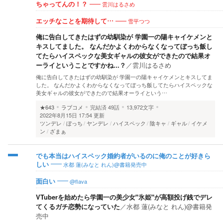
雲川はるさめ
ちゃってんの！？
雪平つつ
エッチなことを期待して…
俺に告白してきたはずの幼馴染が 学園一の陽キャイケメンと
キスしてました。 なんだかよくわからなくなってぼっち飯し
てたらハイスペックな美女ギャルの彼女ができたので結果オ
ーライということですかね...？
／
雲川はるさめ
俺に告白してきたはずの幼馴染が 学園一の陽キャイケメンとキスしてま
した。 なんだかよくわからなくなってぼっち飯してたらハイスペックな
美女ギャルの彼女ができたので結果オーライという…
★643
ラブコメ
完結済
49話
13,972文字
2022年8月15日 17:54 更新
ツンデレ
ぼっち
ヤンデレ
ハイスペック
陰キャ
ギャル
イケメ
ン
ざまぁ
でも本当はハイスペック婚約者がいるのに俺のことが好きら
水都 蓮(みなと れん)@書籍発売中
しい
@flava
面白い
VTuberを始めたら学園一の美少女"氷姫"が高額投げ銭でデレ
てくるガチ恋勢になっていた
／
水都 蓮(みなと れん)@書籍発
売中