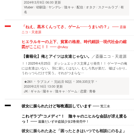
2024年3月9日 06:00 更新
Vtuber
幼馴染
ヤンデレ
陰キャ
配信
オタク
スクールラブ
有
名
斎藤
「ねえ、黒木くんってさ、ゲーム……うまいの？」
ニコ・天道源
ヒエラルキーの上下、貧富の格差、時代錯誤…現代社会の縮
@nAoy
図がここに！！
【書籍化】俺とアイツは友達じゃない。
／
斎藤ニコ・天道源
！！2025年4月25日 ダッシュエックス文庫より発売！！ ゲーマーの俺
には友達はいない。 別に寂しくはない。むしろ気が楽だ。 嘘ばっかり。
うわっつらだけで笑う。それがつまらな…
★261
ラブコメ
完結済
92話
359,335文字
2020年2月16日 13:00 更新
JK
ギャル
陽キャ
陰キャ
ゲーム
恋愛
青春
荒三水
彼女に振られたけど毎晩通話しています
これぞラブ”コメディ”！ 陰キャのニヒルな会話が冴え渡る
遠藤だいず＠盗賊少女2巻発売中！
っ！
彼女に振られたあと「困ったときはいつでも相談にのるよ」