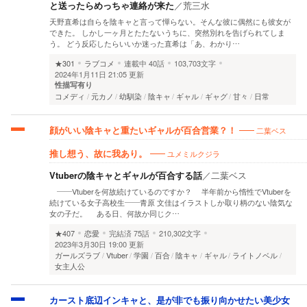
と送ったらめっちゃ連絡が来た
／
荒三水
天野直希は自らを陰キャと言って憚らない。そんな彼に偶然にも彼女が
できた。 しかし一ヶ月とたたないうちに、突然別れを告げられてしま
う。 どう反応したらいいか迷った直希は「あ、わかり…
★301
ラブコメ
連載中
40話
103,703文字
2024年1月11日 21:05 更新
性描写有り
コメディ
元カノ
幼馴染
陰キャ
ギャル
ギャグ
甘々
日常
二葉ベス
顔がいい陰キャと重たいギャルが百合営業？！
ユメミルクジラ
推し想う、故に我あり。
Vtuberの陰キャとギャルが百合する話
／
二葉ベス
――Vtuberを何故続けているのですか？ 半年前から惰性でVtuberを
続けている女子高校生――青原 文佳はイラストしか取り柄のない陰気な
女の子だ。 ある日、何故か同じク…
★407
恋愛
完結済
75話
210,302文字
2023年3月30日 19:00 更新
ガールズラブ
Vtuber
学園
百合
陰キャ
ギャル
ライトノベル
女主人公
カースト底辺インキャと、是が非でも振り向かせたい美少女