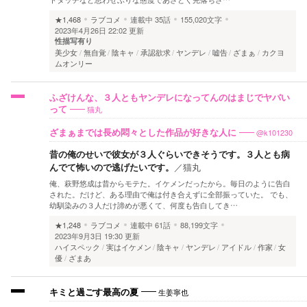
★1,468
ラブコメ
連載中
35話
155,020文字
2023年4月26日 22:02 更新
性描写有り
美少女
無自覚
陰キャ
承認欲求
ヤンデレ
嘘告
ざまぁ
カクヨ
ムオンリー
ふざけんな、３人ともヤンデレになってんのはまじでヤバい
猫丸
って
@k101230
ざまぁまでは長め悶々とした作品が好きな人に
昔の俺のせいで彼女が３人ぐらいできそうです。３人とも病
んでて怖いので逃げたいです。
／
猫丸
俺、萩野悠成は昔からモテた。イケメンだったから。毎日のように告白
された。だけど、ある理由で俺は付き合えずに全部振っていた。 でも、
幼馴染みの３人だけ諦めが悪くて、何度も告白してき…
★1,248
ラブコメ
連載中
61話
88,199文字
2023年9月3日 19:30 更新
ハイスペック
実はイケメン
陰キャ
ヤンデレ
アイドル
作家
女
優
ざまあ
生姜寧也
キミと過ごす最高の夏