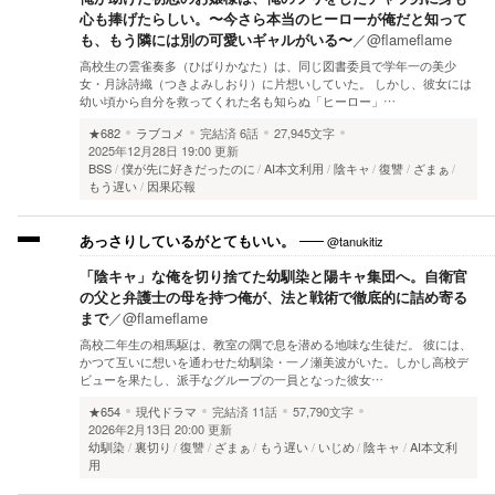
心も捧げたらしい。〜今さら本当のヒーローが俺だと知って
も、もう隣には別の可愛いギャルがいる〜
／
@flameflame
高校生の雲雀奏多（ひばりかなた）は、同じ図書委員で学年一の美少
女・月詠詩織（つきよみしおり）に片想いしていた。 しかし、彼女には
幼い頃から自分を救ってくれた名も知らぬ「ヒーロー」…
★682
ラブコメ
完結済
6話
27,945文字
2025年12月28日 19:00 更新
BSS
僕が先に好きだったのに
AI本文利用
陰キャ
復讐
ざまぁ
もう遅い
因果応報
@tanukitiz
あっさりしているがとてもいい。
「陰キャ」な俺を切り捨てた幼馴染と陽キャ集団へ。自衛官
の父と弁護士の母を持つ俺が、法と戦術で徹底的に詰め寄る
まで
／
@flameflame
高校二年生の相馬駆は、教室の隅で息を潜める地味な生徒だ。 彼には、
かつて互いに想いを通わせた幼馴染・一ノ瀬美波がいた。しかし高校デ
ビューを果たし、派手なグループの一員となった彼女…
★654
現代ドラマ
完結済
11話
57,790文字
2026年2月13日 20:00 更新
幼馴染
裏切り
復讐
ざまぁ
もう遅い
いじめ
陰キャ
AI本文利
用