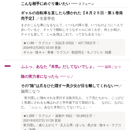
スフェーン
こんな相手にめぐり逢いたい
ギャルの自転車を直したら懐かれた【８月２５日・第１巻発
売予定】
／
生姜寧也
まさかこんな事になるなんて。いつもの帰り道、いつものように一人で
歩いていると、チャリで横転しそうなギャルに出くわす。何とか助け、
チャリも直して、じゃあ僕はこれで。って立ち去るつも…
★1,180
ラブコメ
完結済
225話
427,728文字
2024年2月29日 03:00 更新
ギャル
陰キャ
青春
ラブコメ
初恋同士
モノづくり
純愛
脇岡こなつ
ふふっ、あなた『本気』だしてないでしょ。
ピノ
陰の実力者になったら
その"陰"は爪をひた隠す〜美少女が目を離してくれない〜
／
脇岡こなつ
実力隠しに憧れそれを実行する陰月礼人。 リア充たちから、こっぴど
く馬鹿にされるも俺はわざと学年最下位で居続ける。 なのに、なのに
だ。 「ふふっ。あなた本気だしてないでしょ」…
★1,295
ラブコメ
連載中
39話
50,895文字
2021年8月27日 01:50 更新
実力隠し
成り上がり？
主人公男
ぼっち
美少女
陰キャ
ラブコ
メ
学園