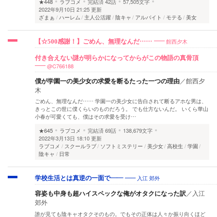
★448
ラブコメ
完結済
42話
57,505文字
2022年9月10日 21:25 更新
ざまぁ
ハーレム
主人公活躍
陰キャ
アルバイト
モテる
美女
館西夕木
【☆500感謝！】ごめん、無理なんだ……
付き合えない謎が明らかになってからがこの物語の真骨頂
@C766188
僕が学園一の美少女の求愛を断るたった一つの理由
／
館西夕
木
ごめん、無理なんだ…… 学園一の美少女に告白されて断るアホな男は、
きっとこの世に僕くらいのものだろう。 でも仕方ないんだ。 いくら華山
小春が可愛くても、僕はその求愛を受け…
★645
ラブコメ
完結済
69話
138,679文字
2022年3月13日 18:10 更新
ラブコメ
スクールラブ
ソフトミステリー
美少女
高校生
学園
陰キャ
日常
入江 郊外
学校生活とは真逆の一面で――
容姿も中身も超ハイスペックな俺がオタクになった訳
／
入江
郊外
誰が見ても陰キャオタクそのもの。でもその正体は人々か振り向くほど