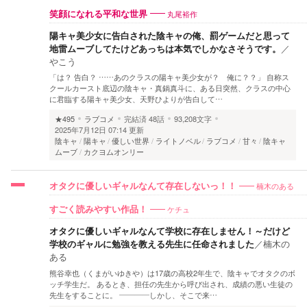
丸尾裕作
笑顔になれる平和な世界
陽キャ美少女に告白された陰キャの俺、罰ゲームだと思って
地雷ムーブしてたけどあっちは本気でしかなさそうです。
／
やこう
「は？ 告白？ ……あのクラスの陽キャ美少女が？ 俺に？？」 自称ス
クールカースト底辺の陰キャ・真鍋真斗に、ある日突然、クラスの中心
に君臨する陽キャ美少女、天野ひよりが告白して…
★495
ラブコメ
完結済
48話
93,208文字
2025年7月12日 07:14 更新
陰キャ
陽キャ
優しい世界
ライトノベル
ラブコメ
甘々
陰キャ
ムーブ
カクヨムオンリー
楠木のある
オタクに優しいギャルなんて存在しないっ！！
ケチュ
すごく読みやすい作品！
オタクに優しいギャルなんて学校に存在しません！～だけど
学校のギャルに勉強を教える先生に任命されました
／
楠木の
ある
熊谷幸也（くまがいゆきや）は17歳の高校2年生で、陰キャでオタクのボ
ッチ学生だ。 あるとき、担任の先生から呼び出され、成績の悪い生徒の
先生をすることに。 ――――しかし、そこで来…