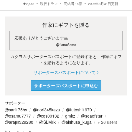
★
2,445
現代ドラマ
完結済
14
話
2026年3月31日
更新
作家にギフトを贈る
応援ありがとうございます🙏
@flameflame
カクヨムサポーターズパスポートに登録すると、作家にギフ
トを贈れるようになります。
サポーターズパスポートについて
サポーターズパスポートに申込む
サポーター
@sari175hy
@nori345kazu
@futoshi1970
@osamu7777
@cqs00132
gmkz
@seaofstar
@arajin329280
@SLMilk
@akihusa_kuga
+
26
users