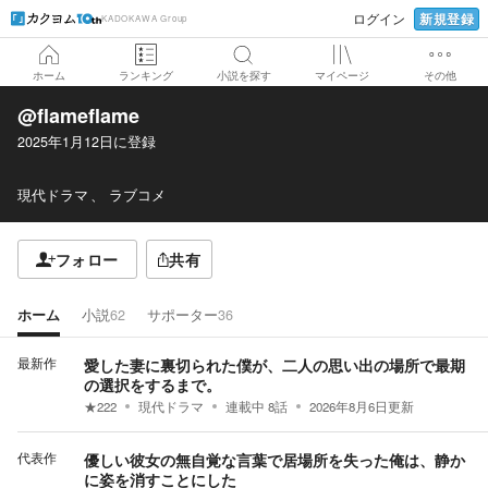
新規登録
ログイン
KADOKAWA Group
ホーム
ランキング
小説を探す
マイページ
その他
@flameflame
2025年1月12日
に登録
現代ドラマ
ラブコメ
フォロー
共有
ホーム
小説
62
サポーター
36
最新作
愛した妻に裏切られた僕が、二人の思い出の場所で最期
の選択をするまで。
★
222
現代ドラマ
連載中
8
話
2026年8月6日
更新
代表作
優しい彼女の無自覚な言葉で居場所を失った俺は、静か
に姿を消すことにした