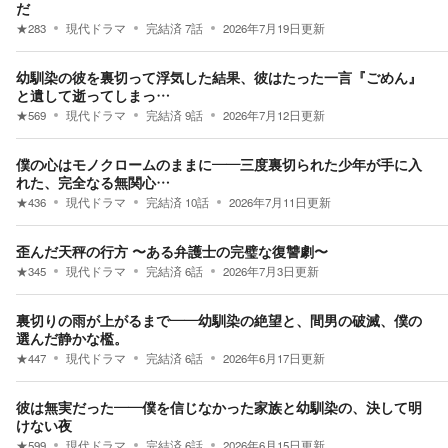
だ
★
283
現代ドラマ
完結済
7
話
2026年7月19日
更新
幼馴染の彼を裏切って浮気した結果、彼はたった一言『ごめん』
と遺して逝ってしまっ…
★
569
現代ドラマ
完結済
9
話
2026年7月12日
更新
僕の心はモノクロームのままに――三度裏切られた少年が手に入
れた、完全なる無関心…
★
436
現代ドラマ
完結済
10
話
2026年7月11日
更新
歪んだ天秤の行方 〜ある弁護士の完璧な復讐劇〜
★
345
現代ドラマ
完結済
6
話
2026年7月3日
更新
裏切りの雨が上がるまで――幼馴染の絶望と、間男の破滅、僕の
選んだ静かな檻。
★
447
現代ドラマ
完結済
6
話
2026年6月17日
更新
彼は無実だった――僕を信じなかった家族と幼馴染の、決して明
けない夜
★
599
現代ドラマ
完結済
6
話
2026年6月15日
更新