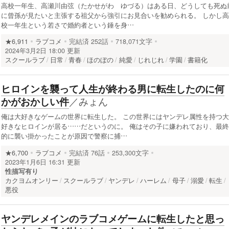
高校一年生、高瀬川由弦（たかせがわ ゆづる）はある日、どうしても死ぬ
に曾孫が見たいと主張する祖父から強引にお見合いを勧められる。 しかし高
校一年生という若さで婚約者という錘を身…
★6,911
ラブコメ
完結済
252話
718,071文字
2024年3月2日 18:00 更新
スクールラブ
日常
青春
ほのぼの
純愛
じれじれ
学園
書籍化
ヒロインを襲って人生が終わる男に転生したのに何
／
みょん
かがおかしい件
俺は大好きなゲームの世界に転生した。 この世界にはヤンデレ属性を持つ大
好きなヒロインが居る……だというのに。 俺はその子に嫌われており、最終
的に襲い掛かったことが原因で警察に捕…
★6,700
ラブコメ
完結済
76話
253,300文字
2023年1月6日 16:31 更新
性描写有り
カクヨムオンリー
スクールラブ
ヤンデレ
ハーレム
母子
溺愛
転生
悪役
ヤンデレメインのラブコメゲームに転生したと思っ