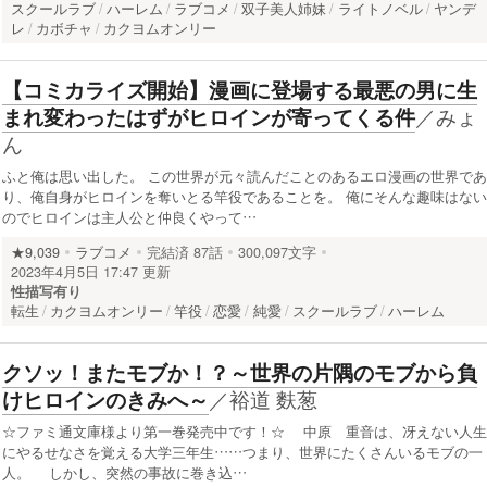
スクールラブ
ハーレム
ラブコメ
双子美人姉妹
ライトノベル
ヤンデ
レ
カボチャ
カクヨムオンリー
【コミカライズ開始】漫画に登場する最悪の男に生
／
みょ
まれ変わったはずがヒロインが寄ってくる件
ん
ふと俺は思い出した。 この世界が元々読んだことのあるエロ漫画の世界であ
り、俺自身がヒロインを奪いとる竿役であることを。 俺にそんな趣味はない
のでヒロインは主人公と仲良くやって…
★9,039
ラブコメ
完結済
87話
300,097文字
2023年4月5日 17:47 更新
性描写有り
転生
カクヨムオンリー
竿役
恋愛
純愛
スクールラブ
ハーレム
クソッ！またモブか！？～世界の片隅のモブから負
／
裕道 麩葱
けヒロインのきみへ～
☆ファミ通文庫様より第一巻発売中です！☆ 中原 重音は、冴えない人生
にやるせなさを覚える大学三年生……つまり、世界にたくさんいるモブの一
人。 しかし、突然の事故に巻き込…