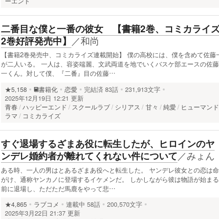
ーエンド
二番目な僕と一番の彼女 【書籍2巻、コミカライ
／
和尚
2巻好評発売中】
【書籍2巻発売中、コミカライズ連載開始】 僕の高校には、僕を含めて佐藤
が二人いる。 一人は、容姿端麗、文武両道を地でいくバスケ部エースの佐藤
一くん。対して僕、『二番』目の佐藤…
★5,158
書籍化
恋愛
完結済
83話
231,913文字
2025年12月19日 12:21 更新
青春
ハッピーエンド
スクールラブ
シリアス
甘々
純愛
ヒューマン
ラマ
コミカライズ
すぐ退場するざまあ役に転生したが、ヒロインのヤ
／
みょん
ンデレ婚約者が離れてくれない件について
ある時、一人の男はとあるざまあ役へと転生した。 ヤンデレ彼女との恋は命
がけ、通称ヤンカノに登場するイケメンだ。 しかしながら彼は物語が始まる
前に退場し、ただただ馬鹿をやって悲…
★4,865
ラブコメ
連載中
58話
200,570文字
2025年3月22日 21:37 更新