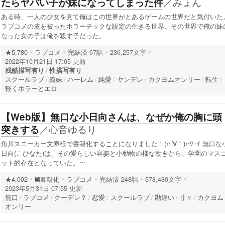
／
みょん
たらヤバい子が妹になってしまった件
ある時、一人の少女を見て俺はこの世界がとあるゲームの世界だと気付いた
ラブコメの皮を被ったホラーチックな設定の生きる世界、その世界で俺の妹
なった女の子は俺を殺す子だった。
★5,780
ラブコメ
完結済
67話
236,257文字
2022年10月21日 17:05 更新
残酷描写有り
性描写有り
スクールラブ
義妹
ハーレム
純愛
ヤンデレ
カクヨムオンリー
転生
軽くホラーとエロ
【Web版】無口な小日向さんは、なぜか俺の胸に頭
／
心音ゆるり
突きする
角川スニーカー文庫様で書籍化することになりました！(∩´∀｀)∩ﾜｰｲ 無口な
日向(こひなた)は、その愛らしい容姿と小動物の様な動きから、学園のマス
ット的存在となっていた。…
★4,002
書籍化
ラブコメ
完結済
248話
578,480文字
2023年5月31日 07:55 更新
無口
ラブコメ
クーデレ？
恋愛
スクールラブ
勘違い
甘々
カクヨム
オンリー