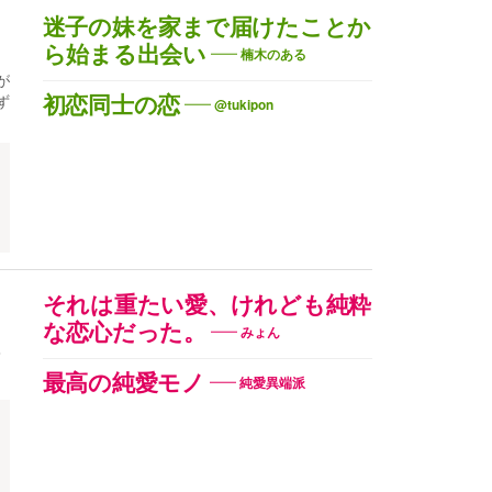
迷子の妹を家まで届けたことか
ら始まる出会い
楠木のある
が
ず
初恋同士の恋
@tukipon
それは重たい愛、けれども純粋
な恋心だった。
みょん
最高の純愛モノ
純愛異端派