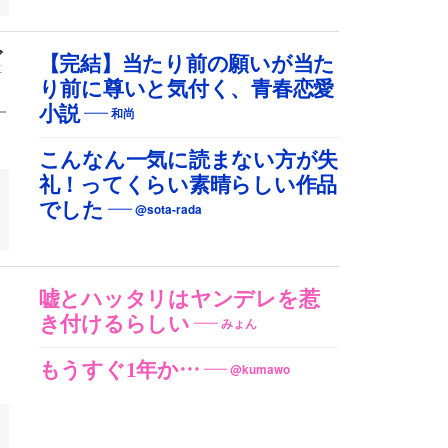
ズ
【完結】当たり前の願いが当た
り前に尊いと気付く、青春恋愛
小説
一
和尚
こんなん一気に読まない方が失
礼！ってくらい素晴らしい作品
でした
@sota-rada
ド
嘘とハッタリはヤンデレを惹
き付けるらしい
みょん
もうすぐ1年か…
@kumawo