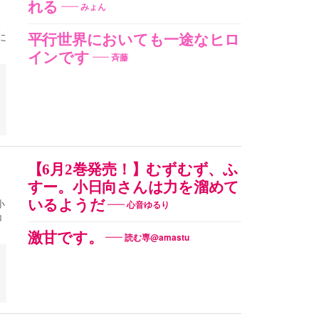
れる
みょん
。
に
平行世界においても一途なヒロ
インです
斉藤
【6月2巻発売！】むずむず、ふ
すー。小日向さんは力を溜めて
いるようだ
小
心音ゆるり
コ
激甘です。
読む専@amastu