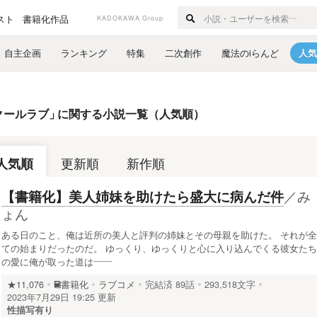
スト
書籍化作品
KADOKAWA Group
自主企画
ランキング
特集
二次創作
魔法のiらんど
人気
クールラブ
」
に関する小説一覧（人気順）
人気順
更新順
新作順
／
み
【書籍化】美人姉妹を助けたら盛大に病んだ件
ょん
ある日のこと、俺は近所の美人と評判の姉妹とその母親を助けた。 それが全
ての始まりだったのだ。 ゆっくり、ゆっくりと心に入り込んでくる彼女たち
の愛に俺が取った道は――
★11,076
書籍化
ラブコメ
完結済
89話
293,518文字
2023年7月29日 19:25 更新
性描写有り