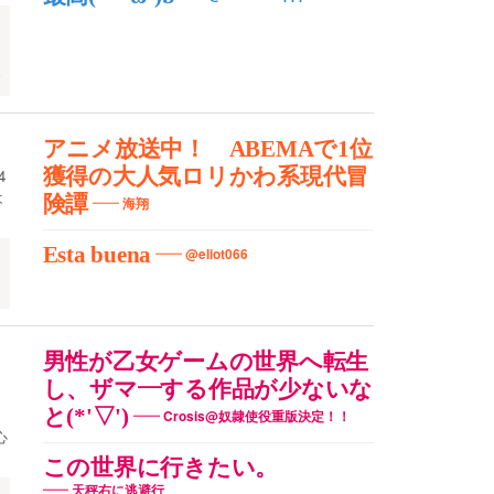
ブ
アニメ放送中！ ABEMAで1位
獲得の大人気ロリかわ系現代冒
4
は
険譚
海翔
Esta buena
@eliot066
男性が乙女ゲームの世界へ転生
し、ザマ―する作品が少ないな
と(*'▽')
Crosis@奴隷使役重版決定！！
この世界に行きたい。
天秤右に逃避行