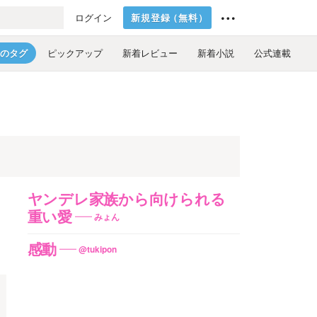
新規登録
（
無料
）
ログイン
のタグ
ピックアップ
新着レビュー
新着小説
公式連載
ヤンデレ家族から向けられる
重い愛
みょん
感動
@tukipon