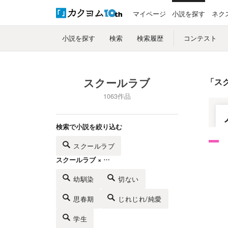
マイページ
小説を探す
ネク
小説を探す
検索
検索履歴
コンテスト
スクールラブ
「
ス
1063作品
検索で小説を絞り込む
スクールラブ
スクールラブ × …
幼馴染
切ない
思春期
じれじれ/純愛
学生