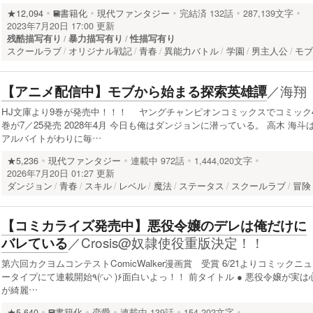
★12,094
書籍化
現代ファンタジー
完結済
132話
287,139文字
2023年7月20日 17:00 更新
残酷描写有り
暴力描写有り
性描写有り
スクールラブ
オリジナル戦記
青春
異能力バトル
学園
男主人公
モ
／
海翔
【アニメ配信中】モブから始まる探索英雄譚
HJ文庫より9巻が発売中！！！ ヤングチャンピオンコミックスでコミック
巻が7／25発売 2028年4月 今日も俺はダンジョンに潜っている。 高木 海斗
アルバイトがわりに毎…
★5,236
現代ファンタジー
連載中
972話
1,444,020文字
2026年7月20日 01:27 更新
ダンジョン
青春
スキル
レベル
魔法
ステータス
スクールラブ
冒険
【コミカライズ発売中】悪役令嬢のデレは俺だけに
／
Crosis@奴隷使役重版決定！！
バレている
第六回カクヨムコンテストComicWalker漫画賞 受賞 6/21よりコミックニュ
ータイプにて連載開始٩(◜ᴗ◝ )۶面白いよっ！！ 前タイトル ● 悪役令嬢が実は心
が綺麗…
★5,640
書籍化
恋愛
連載中
139話
154,202文字