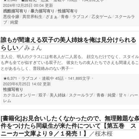
2024年12月25日 00:04 更新
残酷描写有り
暴力描写有り
性描写有り
悪役令嬢
異世界転生
ざまぁ
青春
ラブコメ
乙女ゲーム
スクールラ
ブ
純愛
誰もが間違える双子の美人姉妹を俺は見分けられる
／
みょん
らしい
主人公、明人のクラスには有名人が二人居る。 顔立ちだけでなく、スタイル
も声も全てが似すぎている双子だ。 彼女たちの友人たちでさえも間違えるこ
とがあるらしく、普段絡みのない男子…
★6,371
ラブコメ
連載中
45話
141,885文字
2023年6月25日 14:02 更新
性描写有り
カクヨムオンリー
双子
美人姉妹
スクールラブ
青春
純愛
甘々
ハー
レム
[書籍化]お見合いしたくなかったので、無理難題な
件をつけたら同級生が来た件について【第五巻 ス
／
桜木桜
ニーカー文庫より９／１発売！】