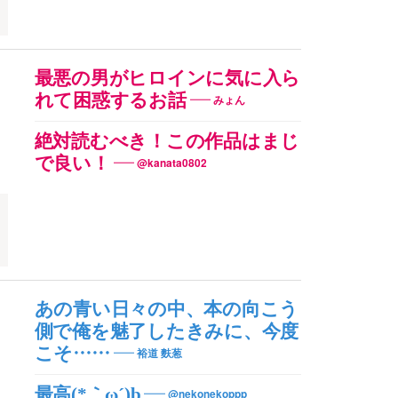
最悪の男がヒロインに気に入ら
れて困惑するお話
みょん
絶対読むべき！この作品はまじ
で良い！
@kanata0802
あの青い日々の中、本の向こう
側で俺を魅了したきみに、今度
こそ……
裕道 麩葱
最高(*｀ω´)b
@nekonekoppp