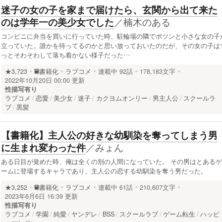
迷子の女の子を家まで届けたら、玄関から出て来た
／
楠木のある
のは学年一の美少女でした
コンビニに弁当を買いに行っていた時、駐輪場の隣でポツンと小さな女の子
立っていた。誰かを待ってるのかと思い放っておいたのだが、その女の子は
っとそわそわして落ち着かない様子だった…
★3,723
書籍化
ラブコメ
連載中
92話
178,183文字
2022年10月20日 00:00 更新
性描写有り
ラブコメ
恋愛
美少女
迷子
カクヨムオンリー
男主人公
スクールラ
ブ
黒髪
【書籍化】主人公の好きな幼馴染を奪ってしまう男
／
みょん
に生まれ変わった件
ある日目が覚めた時、俺は全くの別の人間になっていた。 その男はとあるゲ
ームに登場するキャラであり、主人公の恋する幼馴染を奪う男だった。
★3,252
書籍化
ラブコメ
連載中
61話
210,607文字
2023年6月6日 16:39 更新
性描写有り
ラブコメ
学園
純愛
ヤンデレ
BSS
スクールラブ
ゲーム転生
ハッピ