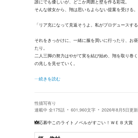
誰にでも優しいが、どこか周囲と壁を作る彩花。
そんな彼女から、翔は思いもよらない提案を受ける。
「リア充になって見返そうよ。私がプロデュースする
それをきっかけに、一緒に服を買いに行ったり、お昼
たり。
二人三脚の努力はやがて実を結び始め、翔を取り巻く
の兆しを見せていく。
…続きを読む
性描写有り
連載中
全
175
話
601,960
文字
2026年8月5日
更新
応募中
このライトノベルがすごい！ＷＥＢ大賞