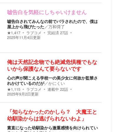
嘘告白を気軽にしちゃいけません
嘘告白されてみんなの前でバラされたので、僕は
屋上から飛びたった
／
万和彁了
★
1,417
ラブコメ
完結済
27
話
2025年11月4日
更新
俺は天然記念物でも絶滅危惧種でもな
いから保護なんて要らないです
心の声が聞こえる学校一の美少女に何故か監禁さ
れかけているのだが
／
かにくい
★
1,115
ラブコメ
連載中
22
話
2025年9月2日
更新
「知らなかったのかしら？ 大魔王と
幼馴染からは逃げられないわよ」
素直になった幼馴染から激重感情を向けられてい