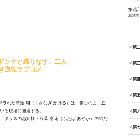
ワー
第7
2025
第
ドンナと織りなす、二人
第
き逆転ラブコメ
第
第
フラれた草薙 翔（くさなぎ かける）は、傷心のまま立
いる現場に遭遇する。
第
、クラスのお姫様・双葉 彩花（ふたば あやか）の弟だ
第