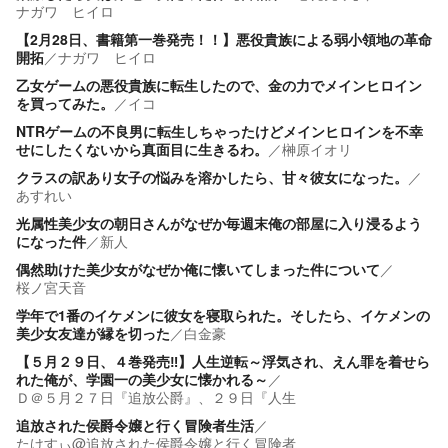
ナガワ ヒイロ
【2月28日、書籍第一巻発売！！】悪役貴族による弱小領地の革命
開拓
／
ナガワ ヒイロ
乙女ゲームの悪役貴族に転生したので、金の力でメインヒロイン
を買ってみた。
／
イコ
NTRゲームの不良男に転生しちゃったけどメインヒロインを不幸
せにしたくないから真面目に生きるわ。
／
榊原イオリ
クラスの訳あり女子の悩みを溶かしたら、甘々彼女になった。
／
あすれい
光属性美少女の朝日さんがなぜか毎週末俺の部屋に入り浸るよう
になった件
／
新人
偶然助けた美少女がなぜか俺に懐いてしまった件について
／
桜ノ宮天音
学年で1番のイケメンに彼女を寝取られた。そしたら、イケメンの
美少女友達が縁を切った
／
白金豪
【５月２９日、４巻発売‼】人生逆転～浮気され、えん罪を着せら
れた俺が、学園一の美少女に懐かれる～
／
Ｄ＠５月２７日『追放公爵』、２９日『人生
追放された侯爵令嬢と行く冒険者生活
／
たけすぃ@追放された侯爵令嬢と行く冒険者