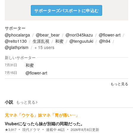
サポーターズパスポートに申込む
サポーター
@phocalarga
@bear_bear
@nori345kazu
@flower-art
@reito1130
生涯乱視
和蜜
@tenguutuki
@h94
@glathprism
+
15
users
新しいサポーター
和蜜
7月31日
@flower-art
7月15日
もっと見る
小説
もっと見る
兄マネ「ウケる」妹マネ「胃が痛い…」
Vtuberになったら妹が別箱の同期だった。
★
3,917
現代ドラマ
連載中
46
話
2026年8月8日
更新