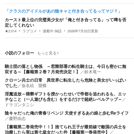
「クラスのアイドルがあの陰キャと付き合ってるってマジ？」
カースト最上位の完璧美少女が「俺と付き合ってる」って噂を否
定してくれない
★
2,014
ラブコメ
連載中
58
話
2026年7月22日
更新
小説のフォロー
もっと見る
騎士団の落とし物係 ～窓際部署の転生騎士は、今日も密かに無
双する～【書籍第２巻７月発売決定！】
／
鈴木竜一
クローン兵士の日常 異世界に転生したら危険と美女がいっぱい
でした
／
仮名絵 螢蝶
淫魔追放～猥褻ギフトを授かったせいで帝都を追われるも、エッ
チなこと（一人遊びも含む）をするだけで超絶レベルアップ～
／
ドラゴンタニシ
陰キャだった俺の青春リベンジ 天使すぎるあの娘と歩むReライフ
／
慶野由志
【書籍第二巻発売中！！】捨てられ王子が最前線で敵国の兵士を
治療したら実は第七皇女だった件【書籍第一巻発売中】
／