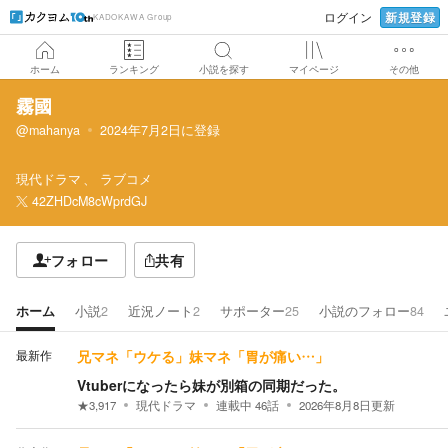
新規登録
ログイン
KADOKAWA Group
ホーム
ランキング
小説を探す
マイページ
その他
霧國
@mahanya
2024年7月2日
に登録
現代ドラマ
ラブコメ
42ZHDcM8cWprdGJ
フォロー
共有
ホーム
小説
2
近況ノート
2
サポーター
25
小説のフォロー
84
最新作
兄マネ「ウケる」妹マネ「胃が痛い…」
Vtuberになったら妹が別箱の同期だった。
★
3,917
現代ドラマ
連載中
46
話
2026年8月8日
更新