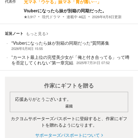
代表作
兄マネ「ウケる」妹マネ「胃が痛い…」
Vtuberになったら妹が別箱の同期だった。
★
3,917
現代ドラマ
連載中
46
話
2026年8月8日
更新
近況ノート
もっと見る
"Vtuberになったら妹が別箱の同期だった"質問募集
2026年5月8日 15:55
”カースト最上位の完璧美少女が「俺と付き合ってる」って噂
を否定してくれない”第一章完結
2025年7月31日 07:52
作家にギフトを贈る
応援ありがとうございます。
霧國
カクヨムサポーターズパスポートに登録すると、作家にギフ
トを贈れるようになります。
サポーターズパスポートについて