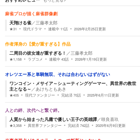
もっと見る
麻雀プロが描く麻雀群像劇
天翔ける雀
／
三藤孝太郎
★
31
現代ドラマ
連載中
11
話
2026年2月25日
更新
作者渾身の【愛が重すぎる】作品
二周目の彼女達が重すぎる！
／
三藤孝太郎
★
1,158
ラブコメ
連載中
43
話
2026年1月19日
更新
オレツエー系と単騎無双、それは合わないはずがない
ワンコイン・メサイア～シューティングゲーマー、異世界の救世
主となる～
／
あけちともあき
★
405
現代ファンタジー
完結済
70
話
2025年6月11日
更新
人との絆、次代へと繋ぐ絆。
人質から始まった凡庸で優しい王子の英雄譚
／
咲良喜玖
★
3,358
異世界ファンタジー
完結済
742
話
2025年6月9日
更新