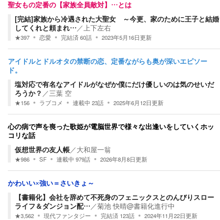
聖女もの定番の【家族全員敵対】…とは
[完結]家族から冷遇された大聖女 ～今更、家のために王子と結婚
してくれと頼まれ…
／
上下左右
★
397
恋愛
完結済
60
話
2023年5月16日
更新
アイドルとドルオタの禁断の恋、定番ながらも奥が深いエピソー
ド。
塩対応で有名なアイドルがなぜか僕にだけ優しいのは気のせいだ
ろうか？
／
三葉 空
★
156
ラブコメ
連載中
23
話
2025年6月12日
更新
心の病で声を喪った歌姫が電脳世界で様々な出逢いをしていくホッ
コリな話
仮想世界の友人帳
／
大和屋一翁
★
986
SF
連載中
979
話
2026年8月8日
更新
かわいい×強い＝さいきょ～
【書籍化】会社を辞めて不死身のフェニックスとのんびりスロー
ライフ＆ダンジョン配…
／
菊池 快晴@書籍化進行中
★
3,562
現代ファンタジー
完結済
123
話
2024年11月22日
更新