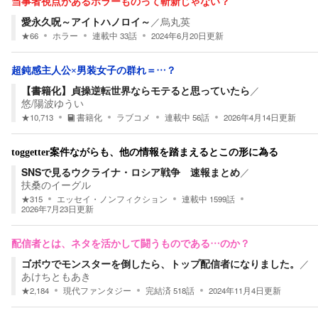
当事者視点があるホラーものって斬新じゃない？
愛永久呪～アイトハノロイ～
／
烏丸英
★
66
ホラー
連載中
33
話
2024年6月20日
更新
超鈍感主人公×男装女子の群れ＝…？
【書籍化】貞操逆転世界ならモテると思っていたら
／
悠/陽波ゆうい
★
10,713
書籍化
ラブコメ
連載中
56
話
2026年4月14日
更新
toggetter案件ながらも、他の情報を踏まえるとこの形に為る
SNSで見るウクライナ・ロシア戦争 速報まとめ
／
扶桑のイーグル
★
315
エッセイ・ノンフィクション
連載中
1599
話
2026年7月23日
更新
配信者とは、ネタを活かして闘うものである…のか？
ゴボウでモンスターを倒したら、トップ配信者になりました。
／
あけちともあき
★
2,184
現代ファンタジー
完結済
518
話
2024年11月4日
更新