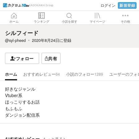
新規登録
ログイン
KADOKAWA Group
ホーム
ランキング
小説を探す
マイページ
その他
シルフィード
@syl-pheed
2020年8月24日
に登録
フォロー
共有
ホーム
おすすめレビュー
64
小説のフォロー
1289
ユーザーのフォ
好きなジャンル
Vtuber系
ほっこりするお話
もふもふ
ダンジョン配信系
おすすめレビュー