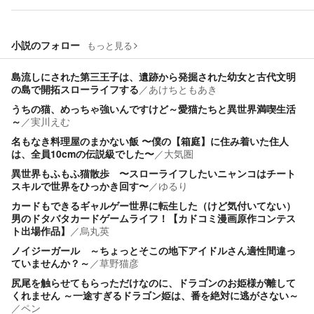
小説のフォロー
もっと見る
島流しにされた第三王子は、遺跡から発掘された幼女と古代文明
の島で開拓スローライフする
／
あけちともあき
うちの猫、めっちゃ強いんですけど～愛猫たちと異世界満喫生活
～
／
実川えむ
名もなき料理屋のまかない飯 〜僕の【箱庭】に住み着いた住人
は、全員10cmの伝説級でした〜
／
大気圏
異世界もふもふ猫散歩 〜スローライフしたいニャンコはチート
スキルで世界をひっかき回す〜
／
ゆるり
カードもできるギャルゲー世界に転生した（けど気付いてない）
男のドタバタカードゲームライフ！【カドコミ漫画原作コンテス
ト出場作品】
／
烏丸英
ノイジーガール ～ちょっとそこの地下アイドルさん適性間違っ
ていませんか？～
／
草野猫彦
尻尾を触らせてもらっただけなのに、ドラゴンのお姫様が離して
くれません ～一途すぎるドラゴン姫は、番を絶対に逃がさない～
／
ペン