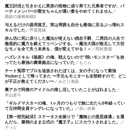
魔王討伐と引きかえに異形の怪物に成り果てた元勇者ですが、パ
ーティメンバーの聖女ちゃんが通い妻をやめてくれません
／
黒鉄の蓮根術師2
与えるだけの器用貧乏、実は周囲も自分も最強に至るぶっ壊れス
キルでした
／
芦屋貴緒
赤ん坊に死に戻りした魔法が使えない残念子爵、二周目の人生で
徹底的に魔力を鍛えてリベンジする。～魔法大国が敗北して大切
なモノを全て失う未来を、僕が変えてやる！～
／
岡村豊蔵
ハズレスキル《箱庭》の俺、戦えないので“弱いモンスター”を拾
ってたら最強の農業拠点になっていた
／
もぐら
チート冤罪でプロを追放されたぼくは、女の子になって最強
Vtuberとして帰ってきた 〜手元もモニターも全部映すので、どこ
が不正か教えてください〜
／
みどり海鼠
裏アカで同僚のアイドルの推し活していたことがばれました
／
木山楽斗
「ギルドマスターの俺、1ヶ月のつもりで旅に出たら5年経ってい
て元仲間全員ヤンデレになっていた」
／
赤い赤鼻
【第一部完結済】ステータス全振りで「魔物との意思疎通」を選
んだら、最弱のまま公式の『魔王子』にスカウトされました。
／
ディビ