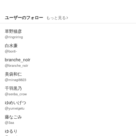
ユーザーのフォロー
もっと見る
草野猫彦
@ringniring
白水廉
@bonti-
branche_noir
@branche_noir
美袋和仁
@minagi8823
千羽黒乃
@senba_crow
ゆめいげつ
@yumeigetu
藤なごみ
@3aa
ゆるり