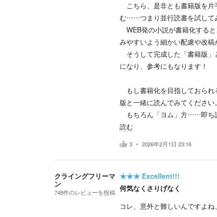
こちら、是非とも書籍版を片手
む……つまり並行読書を試して
WEB発の小説が書籍化すると
みやすいよう細かい配慮や改稿
そうして完成した「書籍版」と
になり、参考にもなります！
もし書籍化を目指しておられる
版と一緒に読んでみてください
もちろん「ヨム」方……即ち
読む
3
2026年2月1日 23:16
クライングフリーマ
★★★
Excellent!!!
ン
何気なくさりげなく
748
件の
レビューを投稿
コレ、意外と難しいんですよね