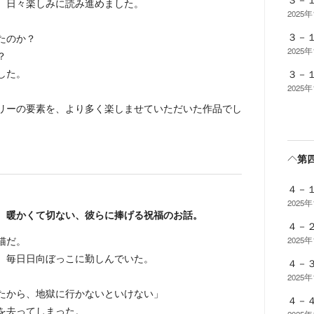
、日々楽しみに読み進めました。
2025
３－
たのか？
2025
？
した。
３－
2025
リーの要素を、より多く楽しませていただいた作品でし
第
４－
2025
、暖かくて切ない、彼らに捧げる祝福のお話。
４－
猫だ。
2025
、毎日日向ぼっこに勤しんでいた。
４－
2025
たから、地獄に行かないといけない」
４－
を去ってしまった。