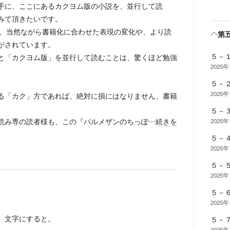
に、ここにあるカクヨム版の小説を、並行して読
みて頂きたいです。
、当然ながら書籍化に合わせた表現の変化や、より読
第
がされています。
５－
「カクヨム版」を並行して読むことは、驚くほど勉強
2025
５－
2025
「カク」方であれば、絶対に損にはなりません、書籍
。
５－
読み専の読者様も、この『パルメザンのちっぽ…
続きを
2025
５－
2025
５－
2025
５－
2025
、文字にすると。
５－
2025