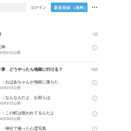
ログイン
新規登録
（無料）
章
1話
死神
12月21日
公開
一章 どうやったら地獄に行ける？
12話
１：おばあちゃんが地獄に落ちた
12月21日
公開
２：なんなんだよ、お前らは
12月21日
公開
３：この町は呪われてるんだよ
12月22日
公開
４：神社で撮った心霊写真