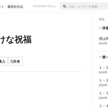
スト
書籍化作品
KADOKAWA Group
目次
序
けな祝福
僕は
2024年
第
購入
共有
１－
2024年
１－
2024年
１－
2024年
１－