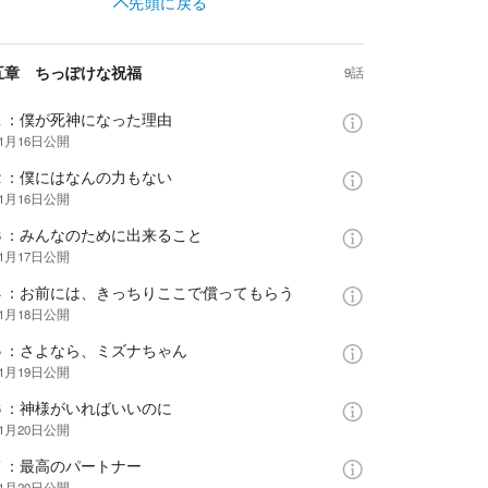
先頭に戻る
五章 ちっぽけな祝福
9話
１：僕が死神になった理由
年1月16日
公開
２：僕にはなんの力もない
年1月16日
公開
３：みんなのために出来ること
年1月17日
公開
４：お前には、きっちりここで償ってもらう
年1月18日
公開
５：さよなら、ミズナちゃん
年1月19日
公開
６：神様がいればいいのに
年1月20日
公開
７：最高のパートナー
年1月20日
公開