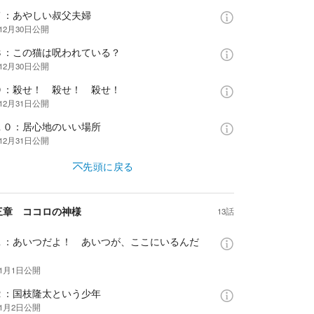
７：あやしい叔父夫婦
12月30日
公開
８：この猫は呪われている？
12月30日
公開
９：殺せ！ 殺せ！ 殺せ！
12月31日
公開
１０：居心地のいい場所
12月31日
公開
先頭に戻る
三章 ココロの神様
13話
１：あいつだよ！ あいつが、ここにいるんだ
年1月1日
公開
２：国枝隆太という少年
年1月2日
公開