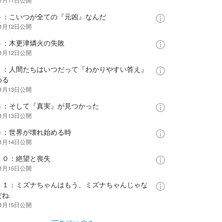
年1月11日
公開
５：こいつが全ての『元凶』なんだ
年1月12日
公開
６：木更津燐火の失敗
年1月12日
公開
７：人間たちはいつだって『わかりやすい答え』
める
年1月13日
公開
８：そして『真実』が見つかった
年1月13日
公開
９：世界が壊れ始める時
年1月14日
公開
１０：絶望と喪失
年1月15日
公開
１１：ミズナちゃんはもう、ミズナちゃんじゃな
だね
年1月15日
公開