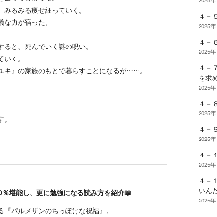
2025
、みるみる痩せ細っていく。
４－
議な力が宿った。
2025
４－
すると、死んでいく謎の呪い。
2025
ていく。
４－
ユキ』の家族のもとで暮らすことになるが……。
を求
2025
４－
2025
す。
４－
2025
４－
2025
４－
いん
0％堪能し、更に勉強になる読み方を紹介📖
2025
る『パルメザンのちっぽけな祝福』。