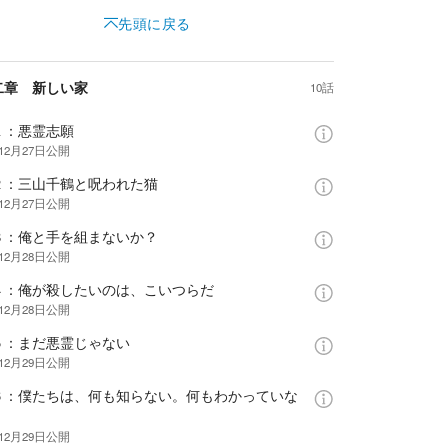
先頭に戻る
二章 新しい家
10話
１：悪霊志願
12月27日
公開
２：三山千鶴と呪われた猫
12月27日
公開
３：俺と手を組まないか？
12月28日
公開
４：俺が殺したいのは、こいつらだ
12月28日
公開
５：まだ悪霊じゃない
12月29日
公開
６：僕たちは、何も知らない。何もわかっていな
12月29日
公開