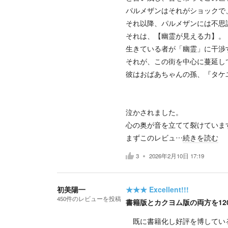
パルメザンはそれがショックで
それ以降、パルメザンには不思
それは、【幽霊が見える力】。
生きている者が「幽霊」に干渉
それが、この街を中心に蔓延し
彼はおばあちゃんの孫、『タケ
泣かされました。
心の奥が音を立てて裂けていま
まずこのレビュ…
続きを読む
3
2026年2月10日 17:19
初美陽一
★★★
Excellent!!!
450
件の
レビューを投稿
書籍版とカクヨム版の両方を12
既に書籍化し好評を博してい