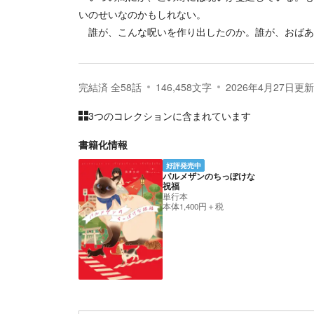
いのせいなのかもしれない。
誰が、こんな呪いを作り出したのか。誰が、おばあ
完結済
全
58
話
146,458
文字
2026年4月27日
更新
3つのコレクションに含まれています
書籍化情報
好評発売中
パルメザンのちっぽけな
祝福
単行本
本体1,400円＋税