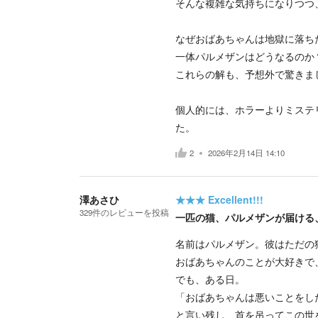
そんな複雑な気持ちになりつつ
なぜおばあちゃんは地獄に落ち
一体パルメザンはどうなるのか
これらの解も、予想外で驚きま
個人的には、ホラーよりミステ
た。
2
2026年2月14日 14:10
澤あさひ
★★★
Excellent!!!
329
件の
レビューを投稿
一匹の猫、パルメザンが届ける
名前はパルメザン。彼はただの
おばあちゃんのことが大好きで
でも、ある日。
「おばあちゃんは悪いことをし
と言い残し、首を吊ってこの世