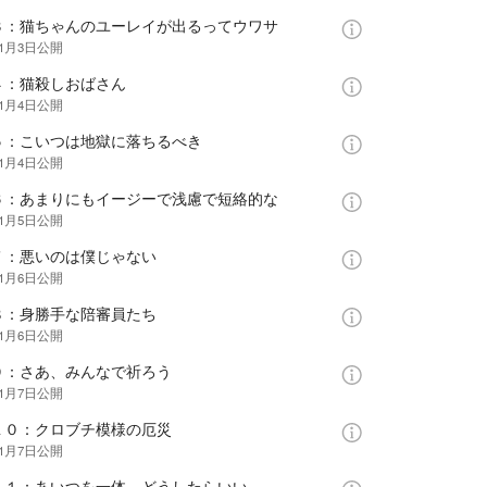
３：猫ちゃんのユーレイが出るってウワサ
年1月3日
公開
４：猫殺しおばさん
年1月4日
公開
５：こいつは地獄に落ちるべき
年1月4日
公開
６：あまりにもイージーで浅慮で短絡的な
年1月5日
公開
７：悪いのは僕じゃない
年1月6日
公開
８：身勝手な陪審員たち
年1月6日
公開
９：さあ、みんなで祈ろう
年1月7日
公開
１０：クロブチ模様の厄災
年1月7日
公開
１１：あいつを一体、どうしたらいい