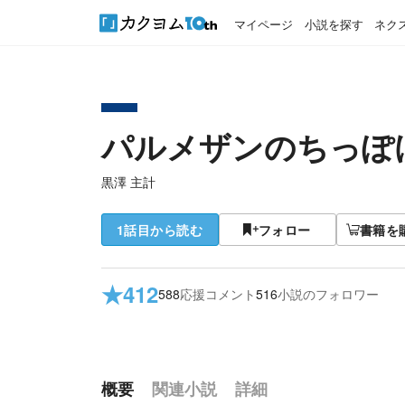
マイページ
小説を探す
ネク
パルメザンのちっぽ
黒澤 主計
1話目から読む
フォロー
書籍を
★
412
588
応援コメント
516
小説のフォロワー
概要
関連小説
詳細