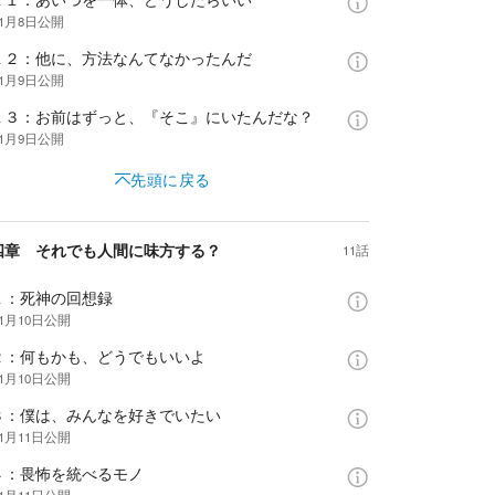
年1月8日
公開
１２：他に、方法なんてなかったんだ
年1月9日
公開
１３：お前はずっと、『そこ』にいたんだな？
年1月9日
公開
先頭に戻る
四章 それでも人間に味方する？
11話
１：死神の回想録
年1月10日
公開
２：何もかも、どうでもいいよ
年1月10日
公開
３：僕は、みんなを好きでいたい
年1月11日
公開
４：畏怖を統べるモノ