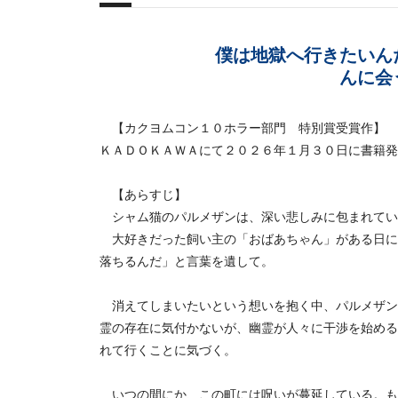
概要
僕は地獄へ行きたいん
んに会
【カクヨムコン１０ホラー部門 特別賞受賞作】
ＫＡＤＯＫＡＷＡにて２０２６年１月３０日に書籍発
【あらすじ】
シャム猫のパルメザンは、深い悲しみに包まれてい
大好きだった飼い主の「おばあちゃん」がある日に
落ちるんだ」と言葉を遺して。
消えてしまいたいという想いを抱く中、パルメザン
霊の存在に気付かないが、幽霊が人々に干渉を始める
れて行くことに気づく。
いつの間にか、この町には呪いが蔓延している。も