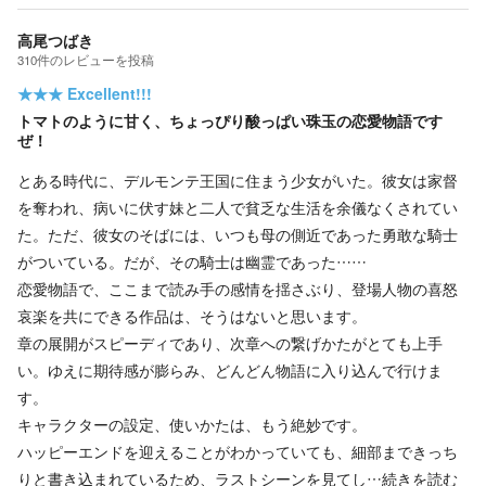
高尾つばき
310
件の
レビューを投稿
★★★
Excellent!!!
トマトのように甘く、ちょっぴり酸っぱい珠玉の恋愛物語です
ぜ！
とある時代に、デルモンテ王国に住まう少女がいた。彼女は家督
を奪われ、病いに伏す妹と二人で貧乏な生活を余儀なくされてい
た。ただ、彼女のそばには、いつも母の側近であった勇敢な騎士
がついている。だが、その騎士は幽霊であった……
恋愛物語で、ここまで読み手の感情を揺さぶり、登場人物の喜怒
哀楽を共にできる作品は、そうはないと思います。
章の展開がスピーディであり、次章への繋げかたがとても上手
い。ゆえに期待感が膨らみ、どんどん物語に入り込んで行けま
す。
キャラクターの設定、使いかたは、もう絶妙です。
ハッピーエンドを迎えることがわかっていても、細部まできっち
りと書き込まれているため、ラストシーンを見てし…
続きを読む