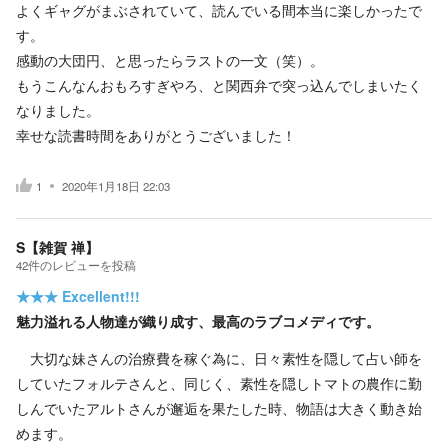
よくギャグがまぶされていて、読んでいる間本当に楽しかったで
す。
感動の大団円、と思ったらラストの一文（笑）。
もうこんなんおもろすぎやろ、と関西弁で突っ込んでしまいたく
なりました。
幸せな読書時間をありがとうございました！
1
2020年1月18日 22:03
S【雑賀 禅】
42
件の
レビューを投稿
★★★
Excellent!!!
魅力溢れる人物達が織り成す、最高のラブコメディです。
大切な妹さんの治療費を稼ぐ為に、日々素性を隠して占い師を
していたフォルテさんと、同じく、素性を隠しトマトの農作に勤
しんでいたアルトさんが邂逅を果たした時、物語は大きく動き始
めます。