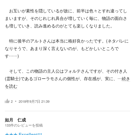
お互いが素性を隠しているが故に、前半は色々とすれ違ってし
まいますが、そのじれじれ具合が増していく毎に、物語の面白さ
も増していき、読み進めるのがとても楽しくなりました。
特に後半のアルトさんは本当に格好良かったです。(ネタバレに
なりそうで、あまり深く言えないのが、もどかしいところで
す……)
そして、この物語の主人公はフォルテさんですが、その付き人
(霊騎士)であるゴローラモさんの個性が、存在感が、実に、…
続き
を読む
2
2018年9月7日 21:39
如月 仁成
133
件の
レビューを投稿
★★★
Excellent!!!