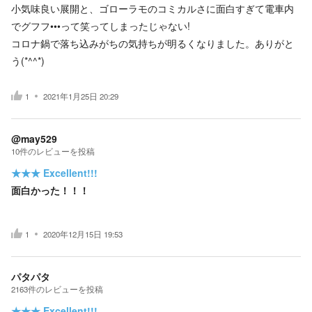
小気味良い展開と、ゴローラモのコミカルさに面白すぎて電車内
でグフフ•••って笑ってしまったじゃない!
コロナ鍋で落ち込みがちの気持ちが明るくなりました。ありがと
う(*^^*)
1
2021年1月25日 20:29
@may529
10
件の
レビューを投稿
★★★
Excellent!!!
面白かった！！！
1
2020年12月15日 19:53
パタパタ
2163
件の
レビューを投稿
★★★
Excellent!!!