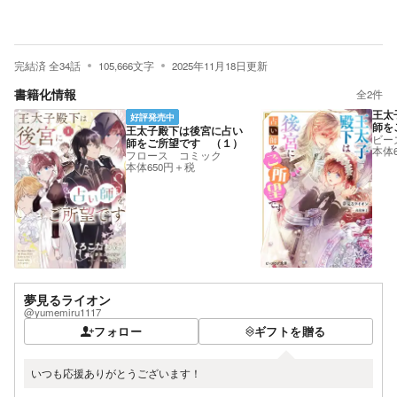
完結済
全
34
話
105,666
文字
2025年11月18日
更新
書籍化情報
全
2
件
王太
好評発売中
師を
王太子殿下は後宮に占い
ビー
師をご所望です （１）
本体
フロース コミック
本体650円＋税
夢見るライオン
@yumemiru1117
フォロー
ギフトを贈る
いつも応援ありがとうございます！