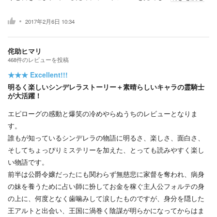
2017年2月6日 10:34
侘助ヒマリ
468
件の
レビューを投稿
★★★
Excellent!!!
明るく楽しいシンデレラストーリー＋素晴らしいキャラの霊騎士
が大活躍！
エピローグの感動と爆笑の冷めやらぬうちのレビューとなりま
す。
誰もが知っているシンデレラの物語に明るさ、楽しさ、面白さ、
そしてちょっぴりミステリーを加えた、とっても読みやすく楽し
い物語です。
前半は公爵令嬢だったにも関わらず無慈悲に家督を奪われ、病身
の妹を養うために占い師に扮してお金を稼ぐ主人公フォルテの身
の上に、何度となく歯噛みして涙したものですが、身分を隠した
王アルトと出会い、王国に渦巻く陰謀が明らかになってからはま