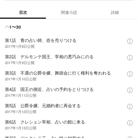
目次
関連小説
詳細
目次
1〜30
第1話 青の占い師、壺を売りつける
2017年1月8日
公開
第2話 デルモンテ国王、宰相の悪巧みにのる
2017年1月9日
公開
第3話 不遇の公爵令嬢、舞踏会に行く権利を奪われる
2017年1月10日
公開
第4話 国王の側近、占いの予約をとりつける
2017年1月11日
公開
第5話 公爵令嬢、元婚約者に再会する
2017年1月12日
公開
第6話 クレシェン宰相、占いの館に来る
2017年1月13日
公開