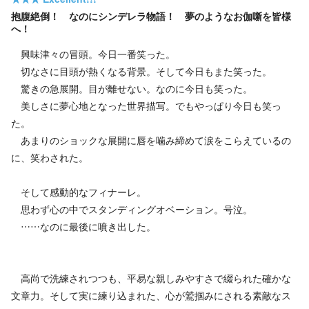
抱腹絶倒！ なのにシンデレラ物語！ 夢のようなお伽噺を皆様
へ！
興味津々の冒頭。今日一番笑った。
切なさに目頭が熱くなる背景。そして今日もまた笑った。
驚きの急展開。目が離せない。なのに今日も笑った。
美しさに夢心地となった世界描写。でもやっぱり今日も笑っ
た。
あまりのショックな展開に唇を噛み締めて涙をこらえているの
に、笑わされた。
そして感動的なフィナーレ。
思わず心の中でスタンディングオベーション。号泣。
……なのに最後に噴き出した。
高尚で洗練されつつも、平易な親しみやすさで綴られた確かな
文章力。そして実に練り込まれた、心が鷲掴みにされる素敵なス