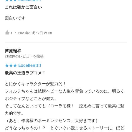
これは確かに面白い
面白いです
1
2020年10月17日 21:08
芦原瑞祥
2152
件の
レビューを投稿
★★★
Excellent!!!
最高の王道ラブコメ！
とにかくキャラクターが魅力的！
フォルテちゃんは結構ヘビーな人生を背負っているのに、明るく
ポジティブなところが健気。
そしてなんといってもゴローラモ様！ 控えめに言って最高に魅
力的です。
（あと、作者様のネーミングセンス、大好きです）
どうなっちゃうの！？ とぐいぐい読ませるストーリーに、ほど