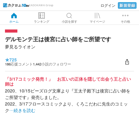
新規登録
ログイン
KADOKAWA Group
ホーム
ランキング
小説を探す
マイページ
その他
デルモンテ王は後宮に占い師をご所望です
夢見るライオン
★
725
186
応援コメント
1,442
小説のフォロワー
「3/17コミック発売！」 お互いの正体を隠して出会う王と占い
師は
2020、10/15ビーズログ文庫より『王太子殿下は後宮に占い師を
ご所望です』発売しました。
2022、3/17フロースコミックより、くろこだわに先生のコミッ
ク
…続きを読む