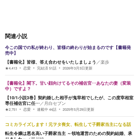
関連小説
今この国での私が終わり、皆様の終わりが始まるのです【書籍発
売中】
【書籍化】皆様、答え合わせをいたしましょう
／
楽歩
★
4,413
恋愛
完結済
51
話
2026年3月3日
更新
【書籍化】閣下。甘い顔向けてるその補佐官…あなたの妻（変装
中）ですよ？
【10/1小説3巻】契約婚した相手が鬼宰相でしたが、この度宰相室
専任補佐官に任…
／
月白セブン
★
2,751
恋愛
連載中
44
話
2025年5月29日
更新
コミカライズします！元ヲタ喪女、転生して子爵家当主になる話
転生令嬢は悪名高い子爵家当主 ～領地運営のための契約結婚、承
りました～
／
翠川稜