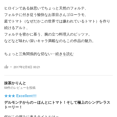
ヒロインである妹思いでちょっと天然のフォルテ、
フォルテに付き従う愉快なお茶目さんゴローラモ、
庭でトマト（なぜだかこの世界では嫌われているトマト）を作り
続けるアルト、
フォルテを密かに慕う、腕の立つ料理人のピッツァ。
などなど味わい深いキャラ満載なのもこの作品の魅力。
ちょっと三角関係的な切ない…
続きを読む
2017年2月9日 00:21
抹茶かりんと
59
件の
レビューを投稿
★★★
Excellent!!!
デルモンテからの～ほんとにトマト！そして極上のシンデレラス
トーリー！
何だこの掴みに来るタイトルはっ。