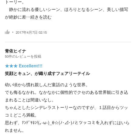
トーリー。
静かに流れる優しいシーン、ほろりとなるシーン、美しい描写
が絶妙に差…
続きを読む
2017年4月7日 02:15
青依ヒイナ
50
件の
レビューを投稿
★★★
Excellent!!!
笑顔とキュン、が織り成すフェアリーテイル
幼い頃から慣れ親しんだ童話のような世界。
でも侮るなかれ。なかなかに個性的でクセのある世界観に引き込
まれることは間違いなし。
ちゃんとしたシンデレラストーリーなのですが、１話目からツッ
コミどころ満載。
思わず、ﾅﾝﾃﾞﾔﾈﾝ!(｡-ω-)_θ☆(ﾉ･⊿･)ﾉとツッコミを入れずにはいら
れません。