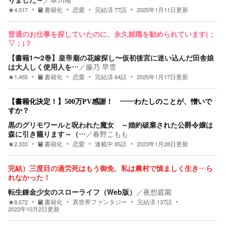
★
4,017
書籍化
恋愛
完結済
77
話
2025年1月11日
更新
普通のお仕事を探していたのに、永久就職を勧められています(；
▽；)？
【書籍1〜2巻】皇帝廟の花嫁探し〜仮初後宮に迷い込んだ田舎娘
は大人しく使用人を…
／
藤乃 早雪
★
1,455
書籍化
恋愛
完結済
64
話
2025年1月17日
更新
【書籍化決定！】500万PV感謝！ ――わたしのことが、憎いで
すか？
黒のグリモワールと呪われた魔女 ～婚約破棄された公爵令嬢は
森に引き籠ります～（…
／
春野こもも
★
2,333
書籍化
恋愛
連載中
85
話
2023年1月28日
更新
完結）三度目の過労死はもう御免、私は農村で慎ましく生き…ら
れなかった！
転生錬金少女のスローライフ（Web版）
／
夜想庭園
★
8,572
書籍化
異世界ファンタジー
完結済
137
話
2022年10月2日
更新