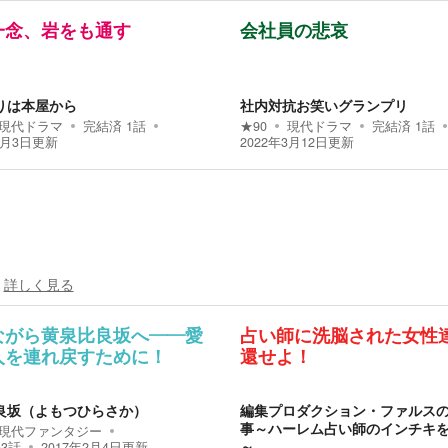
一念、岩をも通す
会社員の悲哀
りは本屋から
社内対抗お笑いグランプリ
現代ドラマ
完結済
1
話
★
90
現代ドラマ
完結済
1
話
3月3日
更新
2022年3月12日
更新
詳しく見る
ながら黄泉比良坂へ――愛
占い師に洗脳された女性
人を連れ戻すために！
還せよ！
良坂（よもつひらさか）
編集プロダクション・ファルス
事～ハーレム占い師のインチキ
現代ファンタジー
～
53
話
2017年2月4日
更新