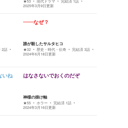
★
53
現代ドラマ
完結済
1
話
2025年3月9日
更新
――なぜ？
誰が殺したサルタヒコ
済
2
話
★
32
歴史・時代・伝奇
完結済
3
話
2024年6月18日
更新
ないね
はなさないでおくのだぞ
神様の掛け軸
★
55
ホラー
完結済
1
話
2024年3月16日
更新