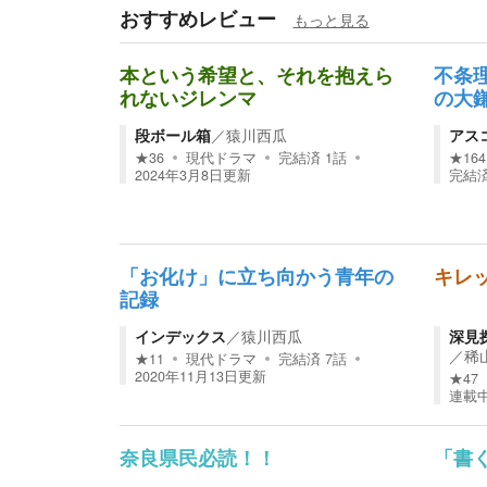
おすすめレビュー
もっと見る
本という希望と、それを抱えら
不条
れないジレンマ
の大
段ボール箱
／
猿川西瓜
アス
★
36
現代ドラマ
完結済
1
話
★
164
2024年3月8日
更新
完結
「お化け」に立ち向かう青年の
キレ
記録
インデックス
／
猿川西瓜
深見
／
稀
★
11
現代ドラマ
完結済
7
話
2020年11月13日
更新
★
47
連載
奈良県民必読！！
「書