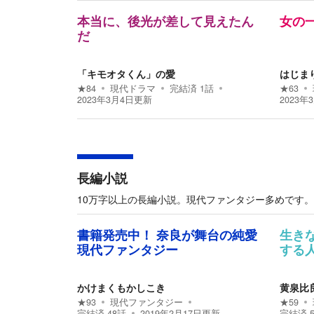
本当に、後光が差して見えたん
女の
だ
「キモオタくん」の愛
はじま
★
84
現代ドラマ
完結済
1
話
★
63
2023年3月4日
更新
2023年
長編小説
10万字以上の長編小説。現代ファンタジー多めです。
書籍発売中！ 奈良が舞台の純愛
生き
現代ファンタジー
する
かけまくもかしこき
黄泉比
★
93
現代ファンタジー
★
59
完結済
48
話
2019年2月17日
更新
完結済