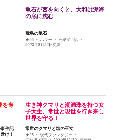
亀石が西を向くと、大和は泥海
の底に沈む
飛鳥の亀石
★
95
ホラー
完結済
1
話
2023年8月22日
更新
達を奪
生き神クマリと潮満珠を持つ女
子大生、常世と現世を行き来し
世界を守る！
の事件記
常世のクマリと塩の巫女
を暴け！
★
25
現代ファンタジー
完結済
43
話
2021年12月31日
更新