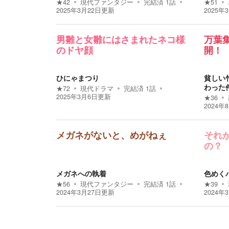
★
42
現代ファンタジー
完結済
1
話
★
51
2025年3月22日
更新
2025年
男雛と女雛にはさまれたネコ様
万葉
のドヤ顔
開！
ひにゃまつり
貧しい
わった
★
72
現代ドラマ
完結済
1
話
2025年3月6日
更新
★
36
2024年
メガネがないと、めがねぇ
それ
の？
メガネへの執着
色めく
★
56
現代ファンタジー
完結済
1
話
★
39
2024年3月27日
更新
2024年