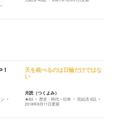
や！
天を統べるのは日輪だけではな
い
月読（つくよみ）
ョン
★
83
歴史・時代・伝奇
完結済
6
話
2018年8月11日
更新