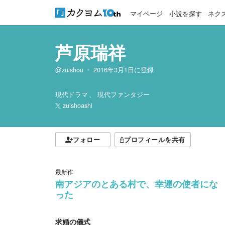
マイページ
小説を探す
ネク
芦原瑞祥
@zuishou
2016年3月1日
に登録
現代ドラマ
現代ファンタジー
zuishoashi
フォロー
プロフィールを共有
最新作
南アジアのとある村で、幸運の使者にな
った
求婚の儀式