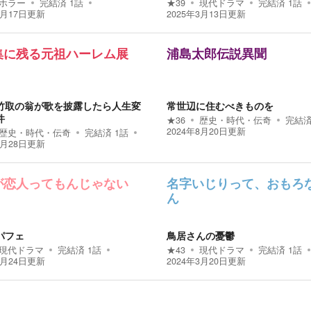
ホラー
完結済
1
話
★
39
現代ドラマ
完結済
1
話
3月17日
更新
2025年3月13日
更新
集に残る元祖ハーレム展
浦島太郎伝説異聞
竹取の翁が歌を披露したら人生変
常世辺に住むべきものを
件
★
36
歴史・時代・伝奇
完結
2024年8月20日
更新
歴史・時代・伝奇
完結済
1
話
8月28日
更新
が恋人ってもんじゃない
名字いじりって、おもろ
ん
パフェ
鳥居さんの憂鬱
現代ドラマ
完結済
1
話
★
43
現代ドラマ
完結済
1
話
3月24日
更新
2024年3月20日
更新