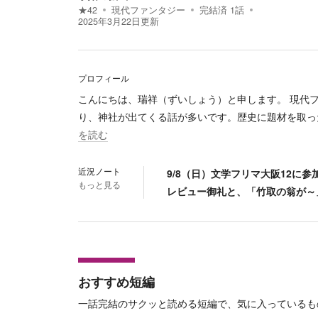
★
42
現代ファンタジー
完結済
1
話
2025年3月22日
更新
プロフィール
こんにちは、瑞祥（ずいしょう）と申します。 現代
り、神社が出てくる話が多いです。歴史に題材を取っ
を読む
近況ノート
9/8（日）文学フリマ大阪12に参
もっと見る
レビュー御礼と、「竹取の翁が～
おすすめ短編
一話完結のサクッと読める短編で、気に入っているも