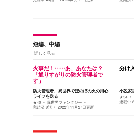
短編、中編
詳しく見る
火事だ！……あ、あなたは？
分け
「通りすがりの防火管理者で
す」
防火管理者、異世界でほのぼの火の用心
小説家
ライフを送る
★
54
連載中
★
40
異世界ファンタジー
完結済
8
話
2022年11月27日
更新