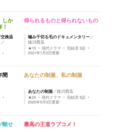
 しか
得られるものと得られないもの
存！
方交換温
嚙み千切る毛のドキュメンタリー
／
。
／
猿川西瓜
★
15
現代ドラマ
完結済
3
話
2021年1月2日
更新
話
年間
あなたの制服、私の制服
あなたの制服
／
猿川西瓜
話
★
24
現代ドラマ
完結済
5
話
2020年5月3日
更新
が離せ
最高の王道ラブコメ！