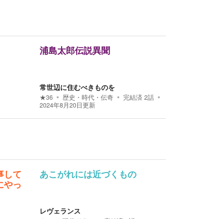
浦島太郎伝説異聞
常世辺に住むべきものを
★
36
歴史・時代・伝奇
完結済
2
話
2024年8月20日
更新
事して
あこがれには近づくもの
にやっ
レヴェランス