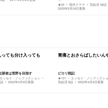
★
33
現代ドラマ
完結済
40
話
2020年5月24日
更新
入っても分け入っても
胃痛とおさらばしたいん
志望者は荒野を目指す
ピロリ戦記
エッセイ・ノンフィクション
★
101
エッセイ・ノンフィクシ
8
話
2022年4月9日
更新
完結済
8
話
2023年4月4日
更新