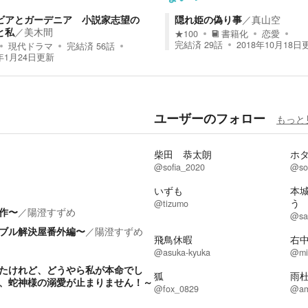
ビアとガーデニア 小説家志望の
隠れ姫の偽り事
／
真山空
と私
／
美木間
★
100
書籍化
恋愛
完結済
29
話
2018年10月18日
現代ドラマ
完結済
56
話
年1月24日
更新
ユーザーのフォロー
もっと
柴田 恭太朗
ホ
@sofia_2020
@so
いずも
本
う
@tizumo
作〜
／
陽澄すずめ
@sa
ブル解決屋番外編〜
／
陽澄すずめ
飛鳥休暇
右
@asuka-kyuka
@mi
たけれど、どうやら私が本命でし
狐
雨
、蛇神様の溺愛が止まりません！～
@fox_0829
@am