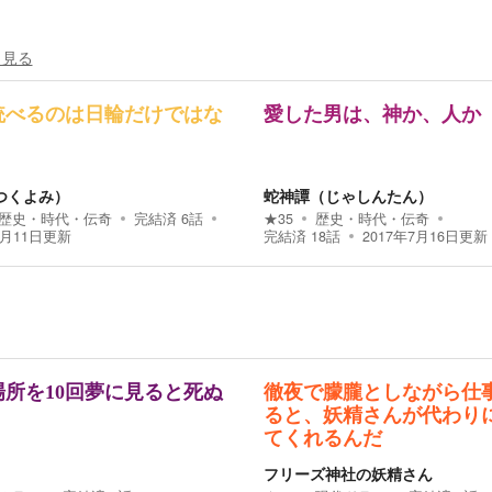
く見る
統べるのは日輪だけではな
愛した男は、神か、人か
つくよみ）
蛇神譚（じゃしんたん）
歴史・時代・伝奇
完結済
6
話
★
35
歴史・時代・伝奇
8月11日
更新
完結済
18
話
2017年7月16日
更新
場所を10回夢に見ると死ぬ
徹夜で朦朧としながら仕
ると、妖精さんが代わり
てくれるんだ
フリーズ神社の妖精さん