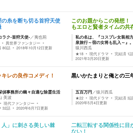
理の糸を断ち切る首狩天使
このお題からこの発想！
鎌
もエロと賢者タイムの共
コラク‐首狩天使‐
／
夷也荊
私の名は、『コスプレ女装相
泉旅行～宿の女将も乱入～』
異世界ファンタジー
猿川西瓜
済
80
話
2018年10月12日
更新
★
18
現代ドラマ
完結済
1
2021年3月20日
更新
ッキレの良作コメディ！
黒いかたまりと俺との三
探偵事務所の幽々自適な除霊生活
五百万円
／
猿川西瓜
山 美波
★
22
現代ドラマ
完結済
3
2020年5月4日
更新
現代ファンタジー
中
32
話
2020年6月7日
更新
く人」に刺さる美しい棘
二転三転する関係性に目
ない！