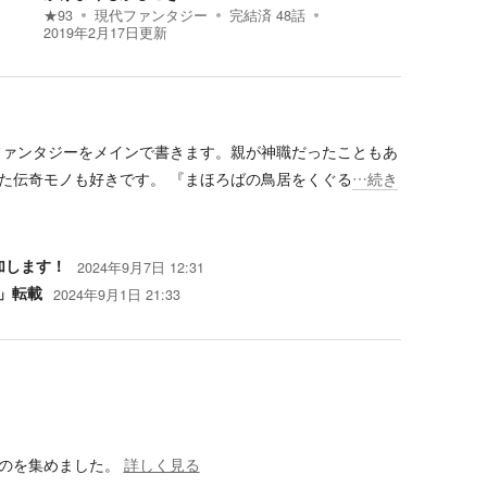
★
93
現代ファンタジー
完結済
48
話
2019年2月17日
更新
ファンタジーをメインで書きます。親が神職だったこともあ
た伝奇モノも好きです。 『まほろばの鳥居をくぐる
…続き
加します！
2024年9月7日 12:31
」転載
2024年9月1日 21:33
のを集めました。
詳しく見る