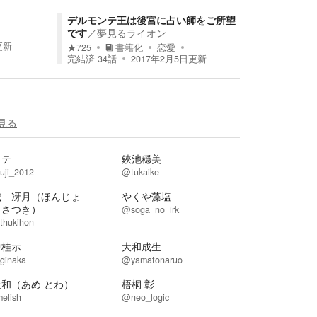
デルモンテ王は後宮に占い師をご所望
です
／
夢見るライオン
更新
★
725
書籍化
恋愛
完結済
34
話
2017年2月5日
更新
見る
タテ
鋏池穏美
uji_2012
@tukaike
城 冴月（ほんじょ
やくや藻塩
 さつき）
@soga_no_irk
thukihon
中桂示
大和成生
ginaka
@yamatonaruo
杜和（あめ とわ）
梧桐 彰
elish
@neo_logic