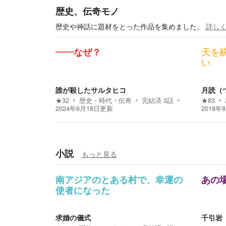
歴史、伝奇モノ
歴史や神話に題材をとった作品を集めました。
詳し
――なぜ？
天を
い
誰が殺したサルタヒコ
月読（
★
32
歴史・時代・伝奇
完結済
3
話
★
83
2024年6月18日
更新
2018年
小説
もっと見る
南アジアのとある村で、幸運の
あの
使者になった
求婚の儀式
千引岩