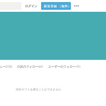
ログイン
新規登録
（無料）
ュー
2152
小説のフォロー
441
ユーザーのフォロー
151
現在ギフトを贈ることはできません