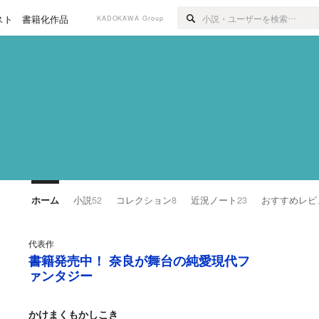
スト
書籍化作品
KADOKAWA Group
ホーム
小説
52
コレクション
8
近況ノート
23
おすすめレビ
代表作
書籍発売中！ 奈良が舞台の純愛現代フ
ァンタジー
かけまくもかしこき