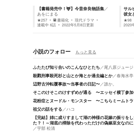
【書籍発売中！🦌】今昔奈良物語集
／
サル
あをにまる
彼女
★
257
書籍化
現代ドラマ
★
98
連載中
6
話
2022年5月8日
更新
2020
小説のフォロー
もっと見る
ふたたび知り合いのこんなひとたち
／
尾八原ジュージ
殺戮刑事殺死杉と山とか海とか過去編とか
／
春海水亭
辺野古沖転覆事故〜当事者の日記〜
／
誰か。
そこのけそこのけすずめが通る 〜エッセイ横丁参加
花粉症とヌードル・モンスター 〜こちらミームトラ
祖父の話をする
／
ハコ
【完結】姉に成りすまして湖の神様の花嫁の振りをし
た？！～湖底の掃除を代わっただけの偽嫁巫女なのに
／
宇部 松清