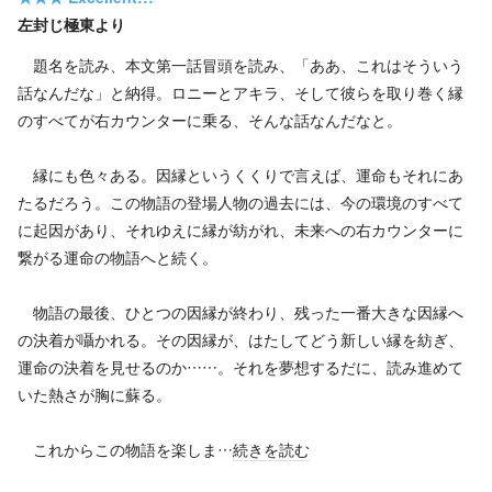
左封じ極東より
題名を読み、本文第一話冒頭を読み、「ああ、これはそういう
話なんだな」と納得。ロニーとアキラ、そして彼らを取り巻く縁
のすべてが右カウンターに乗る、そんな話なんだなと。
縁にも色々ある。因縁というくくりで言えば、運命もそれにあ
たるだろう。この物語の登場人物の過去には、今の環境のすべて
に起因があり、それゆえに縁が紡がれ、未来への右カウンターに
繋がる運命の物語へと続く。
物語の最後、ひとつの因縁が終わり、残った一番大きな因縁へ
の決着が囁かれる。その因縁が、はたしてどう新しい縁を紡ぎ、
運命の決着を見せるのか……。それを夢想するだに、読み進めて
いた熱さが胸に蘇る。
これからこの物語を楽しま…
続きを読む