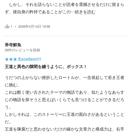
しかし、それを語らないことが読者を震撼させるだけに留まら
ず、彼自身の矜持であることがこの…
続きを読む
1
2026年4月14日 19:58
斧寺鮮魚
29
件の
レビューを投稿
★★★
Excellent!!!
王道と異色の隙間を縫うように、ボックス！
うだつの上がらない挫折したロートルが、一念発起して若き王者
に挑む。
これは酷く使い古されたテーマの物語であり、似たようなあらす
じの物語を探そうと思えばいくらでも見つけることができるだろ
う。
しかしそれは、このストーリーに王道の面白さがあるということ
だ。
王道を陳腐だと思わせないだけの確かな文章力と構成力は、右手