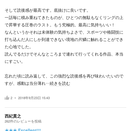
そして読後感が最高です。底抜けに良いです。
一話毎に積み重ねてきたものが、ひとつの無駄もなくリングの上
で昇華する圧巻のラスト。もう究極的。最高に気持ちいい！
なんというかそれは未体験の気持ちよさで、スポーツや格闘技に
打ち込んだ人にしか到達できない境地の片鱗に触れることができ
た心地でした。
読んでるだけでそんなところまで連れて行ってくれる作品、本当
にすごい。
忘れた頃に読み返して、この強烈な読後感を再び味わいたいので
すが、感動は当分薄れ…
続きを読む
2
2018年9月23日 15:43
西紀貫之
262
件の
レビューを投稿
★★★
Excellent!!!