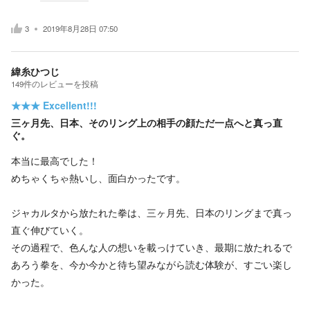
3
2019年8月28日 07:50
緯糸ひつじ
149
件の
レビューを投稿
★★★
Excellent!!!
三ヶ月先、日本、そのリング上の相手の顔ただ一点へと真っ直
ぐ。
本当に最高でした！
めちゃくちゃ熱いし、面白かったです。
ジャカルタから放たれた拳は、三ヶ月先、日本のリングまで真っ
直ぐ伸びていく。
その過程で、色んな人の想いを載っけていき、最期に放たれるで
あろう拳を、今か今かと待ち望みながら読む体験が、すごい楽し
かった。