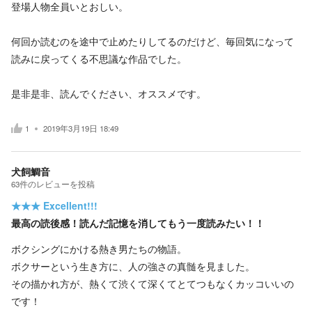
登場人物全員いとおしい。
何回か読むのを途中で止めたりしてるのだけど、毎回気になって
読みに戻ってくる不思議な作品でした。
是非是非、読んでください、オススメです。
1
2019年3月19日 18:49
犬飼鯛音
63
件の
レビューを投稿
★★★
Excellent!!!
最高の読後感！読んだ記憶を消してもう一度読みたい！！
ボクシングにかける熱き男たちの物語。
ボクサーという生き方に、人の強さの真髄を見ました。
その描かれ方が、熱くて渋くて深くてとてつもなくカッコいいの
です！