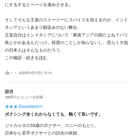
にするするとページを進めさせる。
そしてそんな王道のストーリーにスパイスを加えるのが、インド
ネシアというあまり馴染みのない舞台。
正直自分はインドネシアについて「東南アジアの国だよね？バリ
島とかがあるんだっけ」程度のことしか知らないし、恐らく大抵
の日本人はそんなものだろう。
この物語…
続きを読む
1
2023年4月12日 15:14
卯月
396
件の
レビューを投稿
★★★
Excellent!!!
ボクシング全くわからなくても、熱くて良いです。
ジャカルタの33歳のボクサー、ロニーのもとに、
日本から若手ボクサーとの試合の依頼。