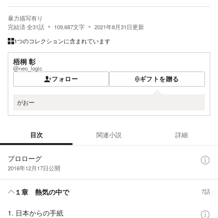
暴力描写有り
完結済
全
31
話
109,687
文字
2021年8月31日
更新
1つのコレクションに含まれています
梧桐 彰
@neo_logic
フォロー
ギフトを贈る
がおー
目次
関連小説
詳細
目次
プロローグ
2016年12月17日
公開
１章 熱気の中で
7話
1. 日本からの手紙