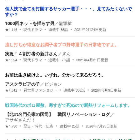
個人技で全てを打開するサッカー選手・・・、見てみたくないで
すか？
1000回ネットを揺らす男
／
龍撃槍
★
1,146
現代ドラマ
連載中
86
話
2021年2月24日
更新
流し打ちが得意なお調子者プロ野球選手の日常物ですよ。
実況！４割打者の新井さん
／
ぎん
★
1,924
現代ドラマ
連載中
537
話
2021年4月21日
更新
お前は生き続けよ。いずれ、分かって来るだろう。
アスクラピアの子
／
ピジョン
★
4,512
異世界ファンタジー
連載中
335
話
2026年8月9日
更新
戦国時代のボロ屋敷、寒すぎて死ぬので断熱リフォームします。
【北の名門公家の国司】 ​戦国リノベーション・ログ
／
アサギさんだ！
★
1,730
歴史・時代・伝奇
連載中
25
話
2026年7月25日
更新