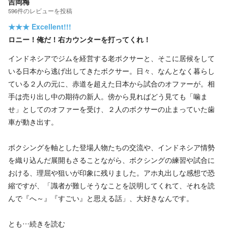
吉岡梅
596
件の
レビューを投稿
★★★
Excellent!!!
ロニー！俺だ！右カウンターを打ってくれ！
インドネシアでジムを経営する老ボクサーと、そこに居候をして
いる日本から逃げ出してきたボクサー。日々、なんとなく暮らし
ている２人の元に、赤道を超えた日本から試合のオファーが。相
手は売り出し中の期待の新人。傍から見ればどう見ても「噛ま
せ」としてのオファーを受け、２人のボクサーの止まっていた歯
車が動き出す。
ボクシングを軸とした登場人物たちの交流や、インドネシア情勢
を織り込んだ展開もさることながら、ボクシングの練習や試合に
おける、理屈や狙いが印象に残りました。アホ丸出しな感想で恐
縮ですが、「識者が難しそうなことを説明してくれて、それを読
んで『へ～』『すごい』と思える話」、大好きなんです。
とも…
続きを読む