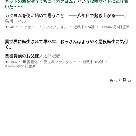
ネットの海を漂ううちに「カクヨム」という投稿サイトに辿り着
いた……
カクヨムを使い始めて思うこと ――八年目で起き上がる――
／
烏川 ハル
★
240
エッセイ・ノンフィクション
連載中
374
話
2026年8月6日
更新
異世界に転生されて早36年、おっさんはようやく悪役転生に気付
く。
悪役貴族のお父様
／
太郎冠者
★
9,866
書籍化
異世界ファンタジー
連載中
123
話
2026年6月21日
更新
もっと見る