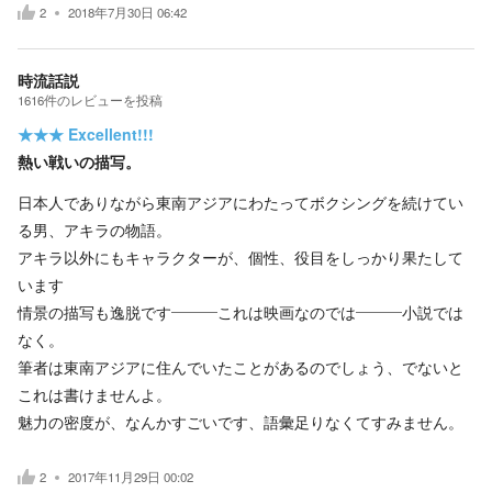
2
2018年7月30日 06:42
時流話説
1616
件の
レビューを投稿
★★★
Excellent!!!
熱い戦いの描写。
日本人でありながら東南アジアにわたってボクシングを続けてい
る男、アキラの物語。
アキラ以外にもキャラクターが、個性、役目をしっかり果たして
います
情景の描写も逸脱です―――これは映画なのでは―――小説では
なく。
筆者は東南アジアに住んでいたことがあるのでしょう、でないと
これは書けませんよ。
魅力の密度が、なんかすごいです、語彙足りなくてすみません。
2
2017年11月29日 00:02