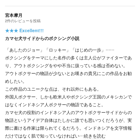
宮本摩月
2
件の
レビューを投稿
★★★
Excellent!!!
カマセ犬サイドからのボクシング小説
「あしたのジョー」「ロッキー」「はじめの一歩」……
ボクシングをテーマにした名作の多くは主人公がファイターであ
り、アウトボクシングをやや不当に扱っている感は否めない。
アウトボクサーの物語が少ないとお嘆きの貴兄にこの作品をお勧
めしたい。
この作品のユニークな点は、それ以外にもある。
外国人ボクサー、しかも欧米人やボクシング王国のメキシカンで
はなくインドネシア人ボクサーの物語であること。
カマセ犬の役割のインドネシア人のアウトボクサーサイドからの
物語というアイデア自体はたしかに誰でも思いつくだろうが、実
際に書ける作家は限られてくるだろう。インドネシアを文字情報
だけではなく肌で知っていなければい…
続きを読む