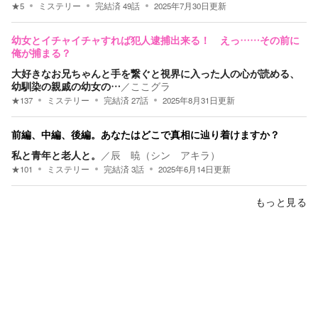
★
5
ミステリー
完結済
49
話
2025年7月30日
更新
幼女とイチャイチャすれば犯人逮捕出来る！ えっ……その前に
俺が捕まる？
大好きなお兄ちゃんと手を繋ぐと視界に入った人の心が読める、
幼馴染の親戚の幼女の…
／
ここグラ
★
137
ミステリー
完結済
27
話
2025年8月31日
更新
前編、中編、後編。あなたはどこで真相に辿り着けますか？
私と青年と老人と。
／
辰 暁（シン アキラ）
★
101
ミステリー
完結済
3
話
2025年6月14日
更新
もっと見る