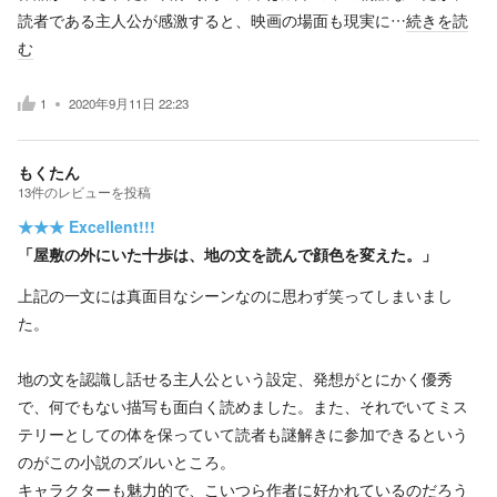
読者である主人公が感激すると、映画の場面も現実に…
続きを読
む
1
2020年9月11日 22:23
もくたん
13
件の
レビューを投稿
★★★
Excellent!!!
「屋敷の外にいた十歩は、地の文を読んで顔色を変えた。」
上記の一文には真面目なシーンなのに思わず笑ってしまいまし
た。
地の文を認識し話せる主人公という設定、発想がとにかく優秀
で、何でもない描写も面白く読めました。また、それでいてミス
テリーとしての体を保っていて読者も謎解きに参加できるという
のがこの小説のズルいところ。
キャラクターも魅力的で、こいつら作者に好かれているのだろう