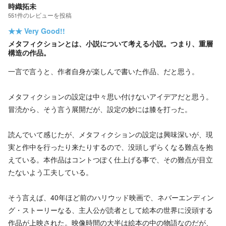
時織拓未
551
件の
レビューを投稿
★★
Very Good!!
メタフィクションとは、小説について考える小説。つまり、重層
構造の作品。
一言で言うと、作者自身が楽しんで書いた作品、だと思う。
メタフィクションの設定は中々思い付けないアイデアだと思う。
冒涜から、そう言う展開だが、設定の妙には膝を打った。
読んでいて感じたが、メタフィクションの設定は興味深いが、現
実と作中を行ったり来たりするので、没頭しずらくなる難点を抱
えている。本作品はコントつぽく仕上げる事で、その難点が目立
たないよう工夫している。
そう言えば、40年ほど前のハリウッド映画で、ネバーエンディン
グ・ストーリーなる、主人公が読者として絵本の世界に没頭する
作品が上映された。映像時間の大半は絵本の中の物語なのだが、