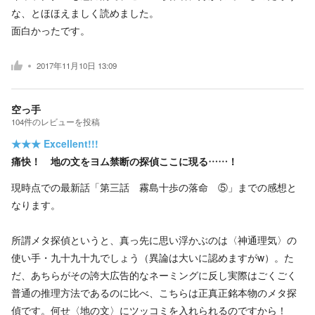
な、とほほえましく読めました。
面白かったです。
2017年11月10日 13:09
空っ手
104
件の
レビューを投稿
★★★
Excellent!!!
痛快！ 地の文をヨム禁断の探偵ここに現る……！
現時点での最新話「第三話 霧島十歩の落命 ⑤」までの感想と
なります。
所謂メタ探偵というと、真っ先に思い浮かぶのは〈神通理気〉の
使い手・九十九十九でしょう（異論は大いに認めますがw）。た
だ、あちらがその誇大広告的なネーミングに反し実際はごくごく
普通の推理方法であるのに比べ、こちらは正真正銘本物のメタ探
偵です。何せ〈地の文〉にツッコミを入れられるのですから！