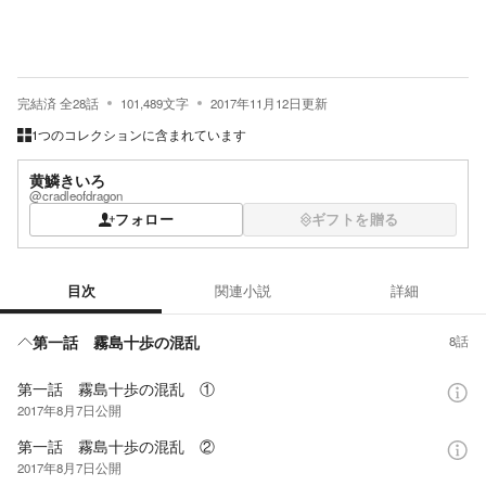
完結済
全
28
話
101,489
文字
2017年11月12日
更新
1つのコレクションに含まれています
黄鱗きいろ
@cradleofdragon
フォロー
ギフトを贈る
目次
関連小説
詳細
目次
第一話 霧島十歩の混乱
8話
第一話 霧島十歩の混乱 ①
2017年8月7日
公開
第一話 霧島十歩の混乱 ②
2017年8月7日
公開