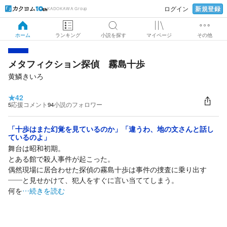
新規登録
ログイン
KADOKAWA Group
ホーム
ランキング
小説を探す
マイページ
その他
メタフィクション探偵 霧島十歩
黄鱗きいろ
★
42
5
応援コメント
94
小説のフォロワー
「十歩はまた幻覚を見ているのか」「違うわ、地の文さんと話し
ているのよ」
舞台は昭和初期。
とある館で殺人事件が起こった。
偶然現場に居合わせた探偵の霧島十歩は事件の捜査に乗り出す
――と見せかけて、犯人をすぐに言い当ててしまう。
何を
…続きを読む