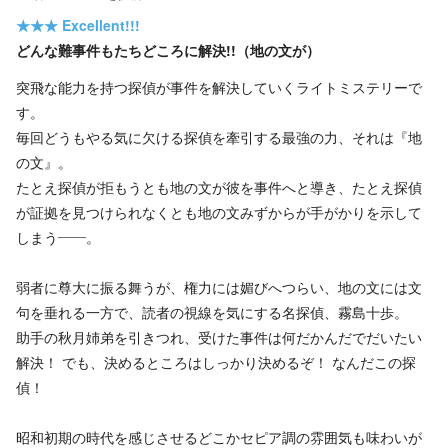
★★★
Excellent!!!
どんな難事件もたちどころに解決!!（地の文が）
突飛な能力を持つ探偵が事件を解決していくライトミステリーで
す。
毎回どうもやる気に欠ける探偵を牽引する最強の力、それは『地
の文』。
たとえ探偵が拒もうとも地の文が彼を事件へと導き、たとえ探偵
が証拠を見つけられなくとも地の文みずからが手がかりを示して
しまう――。
弱者に尊大に振る舞うが、権力には媚びへつらい、地の文には文
句を垂れる一方で、読者の視線を気にする名探偵、霧島十歩。
助手の秋月姉弟を引きつれ、受けた事件は何だかんだでだいたい
解決！ でも、決めるところはしっかり決めるぞ！ なんだこの探
偵！
昭和初期の時代を感じさせるどこかセピア調の雰囲気も味わいが