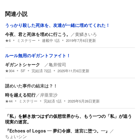
関連小説
うっかり殺した死体を、友達が一緒に埋めてくれた！
今夜、君と死体を埋めに行こう。
／
黄鱗きいろ
★
6
ミステリー
連載中
1
話
2019年7月6日
更新
ルール無用のギガントファイト！
ギガントシャーク
／
亀井惺司
★
304
SF
完結済
72
話
2025年11月6日
更新
謎めいた事件の結末は？！
時を越える犯行
／
岸亜里沙
★
44
ミステリー
完結済
1
話
2025年5月26日
更新
「私」を解き放つはずの仮想世界から、もう一つの「私」が追う
現実の迷宮。
『Echoes of Logos ― 夢幻令嬢、迷宮に堕つ。―』
／
ちょいシン