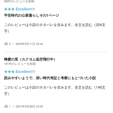
68
件の
レビューを投稿
★★★
Excellent!!!
平安時代の公家暮らしその1ページ
このレビューは小説のネタバレを含みます。
全文を読む（
254
文
字）
2
2024年9月11日 23:44
蜂蜜の里（カクヨム低空飛行中）
181
件の
レビューを投稿
★★★
Excellent!!!
読みやすいようで、深い時代考証と考察にもとづいた小説
このレビューは小説のネタバレを含みます。
全文を読む（
146
文
字）
1
2021年9月28日 23:33