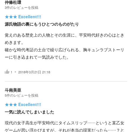
仲條杜環
3
件の
レビューを投稿
★★★
Excellent!!!
源氏物語の裏にもうひとつのものがたり
覚えのある歴史上の人物とその生涯に、平安時代好きの心はとき
めきます。
確かな時代考証の土台で繰り広げられる、胸キュンラブストーリ
ーに引き込まれて一気読みでした。
1
2018年3月21日 21:18
斗南美亜
5
件の
レビューを投稿
★★★
Excellent!!!
一気に読んでしまいました
現代の女子高生が平安時代にタイムスリップ……というと某乙女
ゲームが思い浮かびますが、それが本当の現実だったら……？と