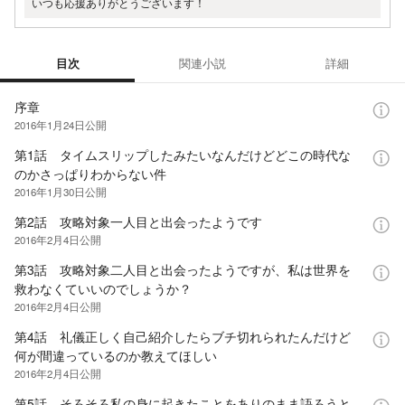
いつも応援ありがとうございます！
目次
関連小説
詳細
目次
序章
2016年1月24日
公開
第1話 タイムスリップしたみたいなんだけどどこの時代な
のかさっぱりわからない件
2016年1月30日
公開
第2話 攻略対象一人目と出会ったようです
2016年2月4日
公開
第3話 攻略対象二人目と出会ったようですが、私は世界を
救わなくていいのでしょうか？
2016年2月4日
公開
第4話 礼儀正しく自己紹介したらブチ切れられたんだけど
何が間違っているのか教えてほしい
2016年2月4日
公開
第5話 そろそろ私の身に起きたことをありのまま語ろうと