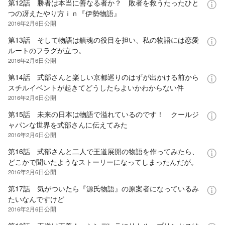
第12話 勝者は本当に善なる者か？ 敗者を救うたったひと
つの冴えたやり方ｉｎ『伊勢物語』
2016年2月6日
公開
第13話 そして物語は鎮魂の役目を担い、私の物語には恋愛
ルートのフラグが立つ。
2016年2月6日
公開
第14話 式部さんと楽しい京都巡りのはずが出かける前から
スチルイベントが起きてどうしたらよいかわからない件
2016年2月6日
公開
第15話 未来の日本は物語で溢れているのです！ クールジ
ャパンな世界を式部さんに伝えてみた
2016年2月6日
公開
第16話 式部さんと二人で王道展開の物語を作ってみたら、
どこかで聞いたようなストーリーになってしまったんだが。
2016年2月6日
公開
第17話 気がついたら『源氏物語』の原案者になっているみ
たいなんですけど
2016年2月6日
公開