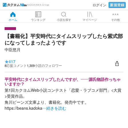
新規登録
ログイン
KADOKAWA Group
ホーム
ランキング
小説を探す
マイページ
その他
【書籍化】平安時代にタイムスリップしたら紫式部
になってしまったようです
中臣悠月
★
417
8
応援コメント
1,309
小説のフォロワー
平安時代にタイムスリップしたんですが、……源氏物語作っちゃ
いますか？
第1回カクヨムWeb小説コンテスト「恋愛・ラブコメ部門」<大賞
>受賞作品。
角川ビーンズ文庫より、書籍化。発売中です。
https://beans.kadoka
…続きを読む