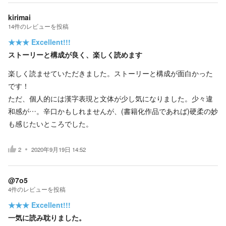
kirimai
14
件の
レビューを投稿
★★★
Excellent!!!
ストーリーと構成が良く、楽しく読めます
楽しく読ませていただきました。ストーリーと構成が面白かった
です！
ただ、個人的には漢字表現と文体が少し気になりました。少々違
和感が…。辛口かもしれませんが、(書籍化作品であれば)硬柔の妙
も感じたいところでした。
2
2020年9月19日 14:52
@7o5
4
件の
レビューを投稿
★★★
Excellent!!!
一気に読み耽りました。