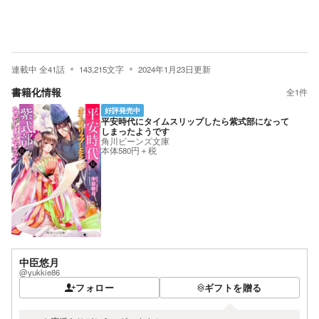
連載中
全
41
話
143,215
文字
2024年1月23日
更新
書籍化情報
全
1
件
好評発売中
平安時代にタイムスリップしたら紫式部になって
しまったようです
角川ビーンズ文庫
本体580円＋税
中臣悠月
@yukkie86
フォロー
ギフトを贈る