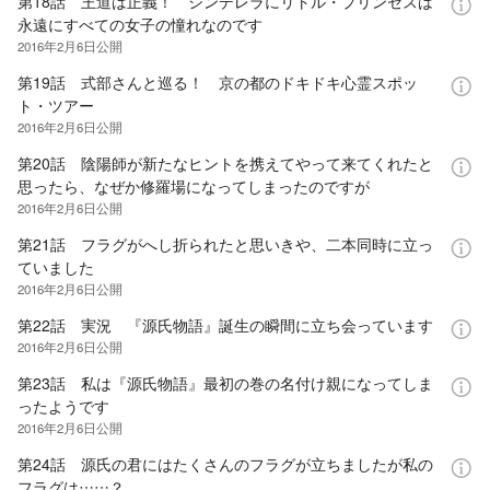
第18話 王道は正義！ シンデレラにリトル・プリンセスは
永遠にすべての女子の憧れなのです
2016年2月6日
公開
第19話 式部さんと巡る！ 京の都のドキドキ心霊スポッ
ト・ツアー
2016年2月6日
公開
第20話 陰陽師が新たなヒントを携えてやって来てくれたと
思ったら、なぜか修羅場になってしまったのですが
2016年2月6日
公開
第21話 フラグがへし折られたと思いきや、二本同時に立っ
ていました
2016年2月6日
公開
第22話 実況 『源氏物語』誕生の瞬間に立ち会っています
2016年2月6日
公開
第23話 私は『源氏物語』最初の巻の名付け親になってしま
ったようです
2016年2月6日
公開
第24話 源氏の君にはたくさんのフラグが立ちましたが私の
フラグは……？