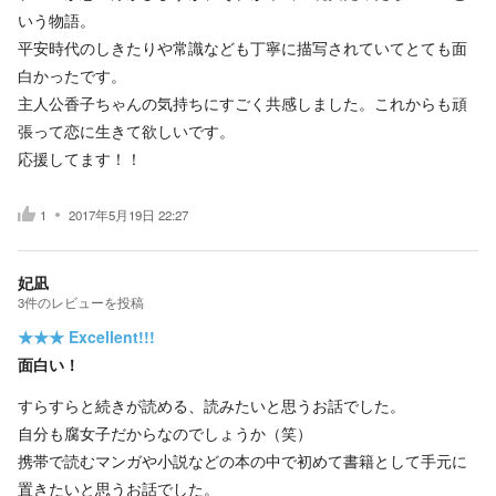
いう物語。
平安時代のしきたりや常識なども丁寧に描写されていてとても面
白かったです。
主人公香子ちゃんの気持ちにすごく共感しました。これからも頑
張って恋に生きて欲しいです。
応援してます！！
1
2017年5月19日 22:27
妃凪
3
件の
レビューを投稿
★★★
Excellent!!!
面白い！
すらすらと続きが読める、読みたいと思うお話でした。
自分も腐女子だからなのでしょうか（笑）
携帯で読むマンガや小説などの本の中で初めて書籍として手元に
置きたいと思うお話でした。