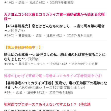
★
1,092
恋愛
完結済
89
話
2025年6月8日
更新
カクヨムコン10大賞＆コミカライズ賞ー婚約破棄から始まる恋模
様ー
【4/24書籍発売】恋とはどんなものかしら ～当て馬令嬢の場合
～
／
鈴音さや
★
2,602
書籍化
恋愛
連載中
42
話
2026年4月24日
更新
【第三巻好評発売中！】
騎士団の金庫番 〜元経理ＯＬの私、騎士団のお財布を握ることに
なりました〜
／
飛野猶
★
2,955
異世界ファンタジー
完結済
143
話
2022年2月21日
更新
皆様のおかげで五歳で竜～④巻＆コミカライズ①巻発売中です!
【書籍④巻&コミカライズ①巻】五歳で、竜の王弟殿下の花嫁にな
りました
／
あや@五歳シリーズ15万部突破しました!
★
534
恋愛
連載中
921
話
2026年8月3日
更新
初対面でプロポーズ？ありえないですよね！？（侍女談