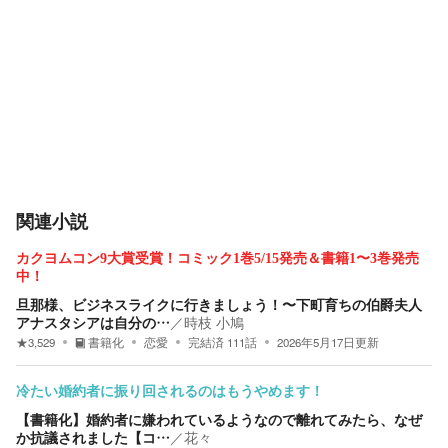
関連小説
カクヨムコン9大賞受賞！コミック1巻5/15発売＆書籍1〜3巻発売
中！
旦那様、ビジネスライクに行きましょう！〜下町育ちの伯爵夫人
アナスタシアは自分の…
／
時枝 小鳩
★
3,529
書籍化
恋愛
完結済
111
話
2026年5月17日
更新
冷たい婚約者に振り回されるのはもうやめます！
【書籍化】婚約者に嫌われているようなので離れてみたら、なぜ
か抗議されました【コ…
／
花々