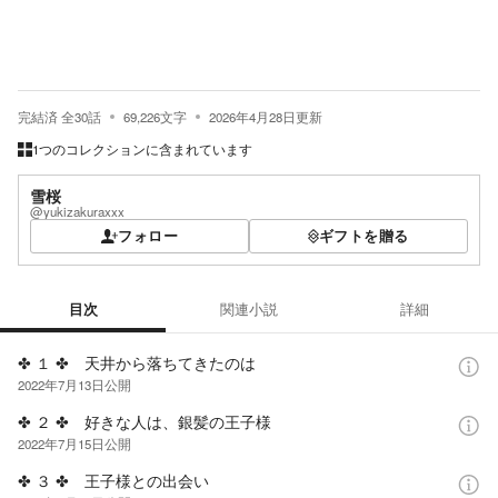
完結済
全
30
話
69,226
文字
2026年4月28日
更新
1つのコレクションに含まれています
雪桜
@yukizakuraxxx
フォロー
ギフトを贈る
目次
関連小説
詳細
目次
✤ １ ✤ 天井から落ちてきたのは
2022年7月13日
公開
✤ ２ ✤ 好きな人は、銀髪の王子様
2022年7月15日
公開
✤ ３ ✤ 王子様との出会い