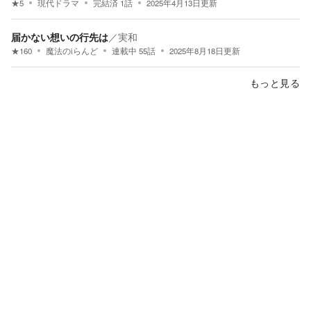
★
5
現代ドラマ
完結済
1
話
2025年4月13日
更新
届かない想いの行先は
／
実和
★
160
魔法のiらんど
連載中
55
話
2025年8月18日
更新
もっと見る