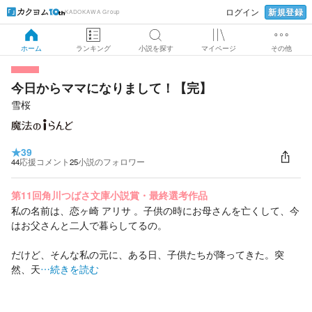
新規登録
ログイン
KADOKAWA Group
ホーム
ランキング
小説を探す
マイページ
その他
今日からママになりまして！【完】
雪桜
★
39
44
応援コメント
25
小説のフォロワー
第11回角川つばさ文庫小説賞・最終選考作品
私の名前は、恋ヶ崎 アリサ 。子供の時にお母さんを亡くして、今
はお父さんと二人で暮らしてるの。
だけど、そんな私の元に、ある日、子供たちが降ってきた。突
然、天
…続きを読む