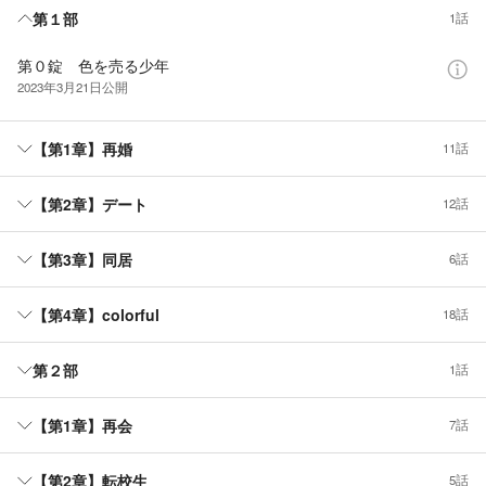
第１部
1話
第０錠 色を売る少年
2023年3月21日
公開
【第1章】再婚
11話
【第2章】デート
12話
【第3章】同居
6話
【第4章】colorful
18話
第２部
1話
【第1章】再会
7話
【第2章】転校生
5話