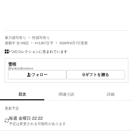
暴力描写有り
性描写有り
連載中
全
169
話
413,807
文字
2026年8月7日
更新
1つのコレクションに含まれています
雪桜
@yukizakuraxxx
フォロー
ギフトを贈る
目次
関連小説
詳細
目次
更新予定
毎週 金曜日 22:22
予定は変更される可能性があります