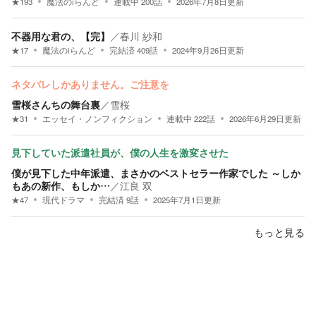
★
193
魔法のiらんど
連載中
200
話
2026年7月8日
更新
不器用な君の、【完】
／
春川 紗和
★
17
魔法のiらんど
完結済
409
話
2024年9月26日
更新
ネタバレしかありません。ご注意を
雪桜さんちの舞台裏
／
雪桜
★
31
エッセイ・ノンフィクション
連載中
222
話
2026年6月29日
更新
見下していた派遣社員が、僕の人生を激変させた
僕が見下した中年派遣、まさかのベストセラー作家でした ～しか
もあの新作、もしか…
／
江良 双
★
47
現代ドラマ
完結済
9
話
2025年7月1日
更新
もっと見る