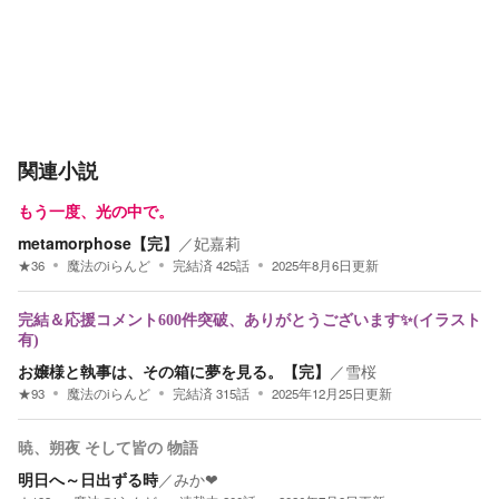
関連小説
もう一度、光の中で。
metamorphose【完】
／
妃嘉莉
★
36
魔法のiらんど
完結済
425
話
2025年8月6日
更新
完結＆応援コメント600件突破、ありがとうございます✨(イラスト
有)
お嬢様と執事は、その箱に夢を見る。【完】
／
雪桜
★
93
魔法のiらんど
完結済
315
話
2025年12月25日
更新
暁、朔夜 そして皆の 物語
明日へ～日出ずる時
／
みか❤︎