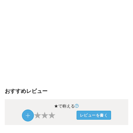
おすすめレビュー
★で称える
★
★
★
レビューを書く