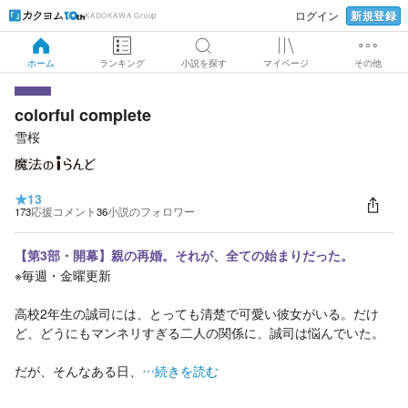
新規登録
ログイン
KADOKAWA Group
ホーム
ランキング
小説を探す
マイページ
その他
colorful complete
雪桜
★
13
173
応援コメント
36
小説のフォロワー
【第3部・開幕】親の再婚。それが、全ての始まりだった。
※毎週・金曜更新
高校2年生の誠司には、とっても清楚で可愛い彼女がいる。だけ
ど、どうにもマンネリすぎる二人の関係に、誠司は悩んでいた。
だが、そんなある日、
…続きを読む