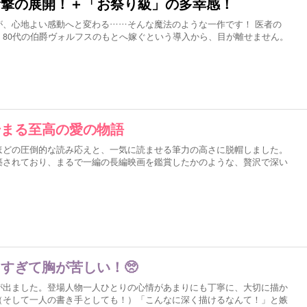
衝撃の展開！＋「お祭り級」の多幸感！
が、心地よい感動へと変わる……そんな魔法のような一作です！ 医者の
、80代の伯爵ヴォルフスのもとへ嫁ぐという導入から、目が離せません。
始まる至高の愛の物語
ほどの圧倒的な読み応えと、一気に読ませる筆力の高さに脱帽しました。
築されており、まるで一編の長編映画を鑑賞したかのような、贅沢で深い
すぎて胸が苦しい！🥺
が出ました。登場人物一人ひとりの心情があまりにも丁寧に、大切に描か
（そして一人の書き手としても！）「こんなに深く描けるなんて！」と嫉