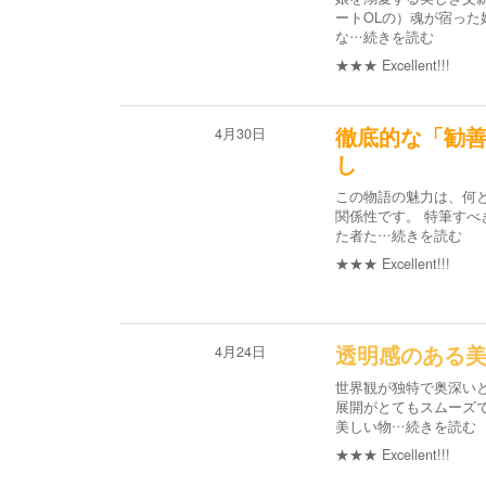
ートOLの）魂が宿った
な
…続きを読む
★★★
Excellent!!!
4月30日
徹底的な「勧
し
この物語の魅力は、何
関係性です。 特筆す
た者た
…続きを読む
★★★
Excellent!!!
4月24日
透明感のある
世界観が独特で奥深い
展開がとてもスムーズ
美しい物
…続きを読む
★★★
Excellent!!!