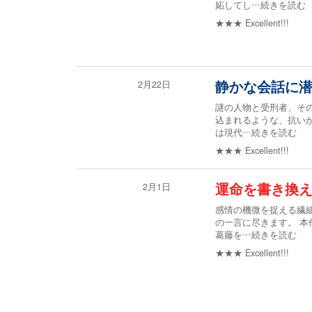
妬してし
…続きを読む
★★★
Excellent!!!
2月22日
静かな会話に
謎の人物と受刑者、そ
込まれるような、抗い
は現代
…続きを読む
★★★
Excellent!!!
2月1日
運命を書き換
感情の機微を捉える繊
の一言に尽きます。 
葛藤を
…続きを読む
★★★
Excellent!!!