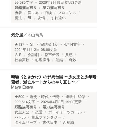
99,585
文字
2026年3月19日 07:53
更新
残酷描写有り
暴力描写有り
勇者
異世界
召喚
ブロマンス
魔法
BL
友情
すれ違い
気分屋
／
木山喬鳥
★
137
SF
完結済
1
話
4,714
文字
2024年11月2日 08:00
更新
ＳＦ
会話劇
都市伝説
共感
社会実験
心理操作
短編
奇妙
時駆《ときかけ》の邪馬台国 〜少女王と少年暗
殺者、滅亡ルートからのやり直し〜
／
Maya Estiva
★
509
歴史・時代・伝奇
連載中
60
話
220,614
文字
2026年4月2日 19:02
更新
残酷描写有り
暴力描写有り
女主人公
恋愛
ボーイミーツガール
バトル
和風ファンタジー
タイムリープ
古代日本
AI補助