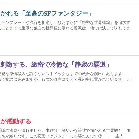
かれる「至高のSFファンタジー」
なテンプレートや流行を拒絶し、ひたすらに「緻密な世界構築」を追求す
れほどまでに重厚な独自の世界観に浸れる贅沢は、他では決して味わえま
を刺激する、緻密で冷徹な「静寂の覇道」
安易な感情移入を許さないストイックなまでの硬派な演出にあります。
点で物語は進みますが、彼女の真意はあえて霧の中に置かれています。こ
ちが躍動する
感嘆の溜息が漏れました。本作は、鮮やかな筆致で描かれる世界観と、血
たちが織りなす、この恋愛ファンタジーしか勝たんです🥺！！ 主人