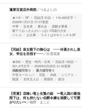
蓬莱百貨店外商部
／
つるよしの
★
119
SF
完結済
31
話
116,460
文字
2026年1月21日 07:07
更新
中華
近未来
裏社会
謎解き要素
癖アリおっさんがいっぱいVS謎の少女
バトル
お仕事
ラストはややトンチキSF
【完結】皇女殿下の御心は ――冷遇されし皇
女、帝位を目指す――
／
白雪花菜
★
260
歴史・時代・伝奇
完結済
182
話
361,475
文字
2026年6月26日 21:30
更新
残酷描写有り
暴力描写有り
中世ヨーロッパ
宮廷
内政
シリアス
陰謀
女性主人公
関係性
政治
【受賞】花喰い竜と生贄の姫 〜竜人国の最強
陛下は、何も持たない伯爵令嬢を溺愛して可愛
がりたい〜
／
桃野 まこと