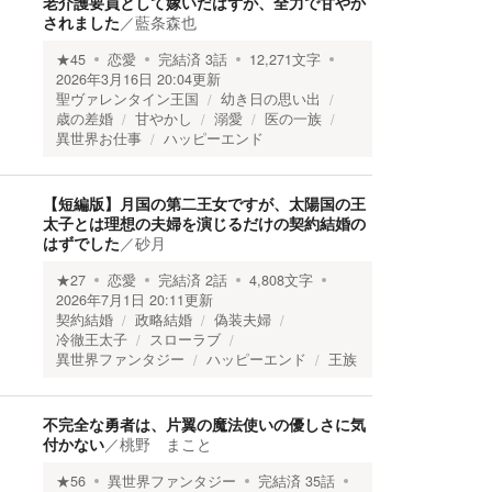
老介護要員として嫁いだはずが、全力で甘やか
されました
／
藍条森也
★
45
恋愛
完結済
3
話
12,271
文字
2026年3月16日 20:04
更新
聖ヴァレンタイン王国
幼き日の思い出
歳の差婚
甘やかし
溺愛
医の一族
異世界お仕事
ハッピーエンド
【短編版】月国の第二王女ですが、太陽国の王
太子とは理想の夫婦を演じるだけの契約結婚の
はずでした
／
砂月
★
27
恋愛
完結済
2
話
4,808
文字
2026年7月1日 20:11
更新
契約結婚
政略結婚
偽装夫婦
冷徹王太子
スローラブ
異世界ファンタジー
ハッピーエンド
王族
不完全な勇者は、片翼の魔法使いの優しさに気
付かない
／
桃野 まこと
★
56
異世界ファンタジー
完結済
35
話