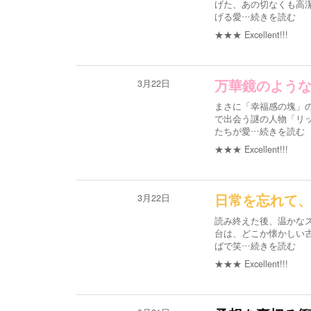
げた、あの切なくも高
げる愛
…続きを読む
★★★
Excellent!!!
3月22日
万華鏡のよう
まさに「幸福感の塊」
で出会う謎の人物「リ
たちが愛
…続きを読む
★★★
Excellent!!!
3月22日
日常を忘れて
読み終えた後、温かな
台は、どこか懐かしい
ばで笑
…続きを読む
★★★
Excellent!!!