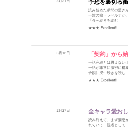
3月21日
予想を裏切る
読み始めた瞬間の驚き
一族の娘・ラベルナが
「介
…続きを読む
★★★
Excellent!!!
3月16日
「契約」から
一話完結とは思えない
一話が非常に濃密に構
余韻に浸
…続きを読む
★★★
Excellent!!!
2月27日
全キャラ愛おし
読み終えて、まず溜息
れていて、読者として