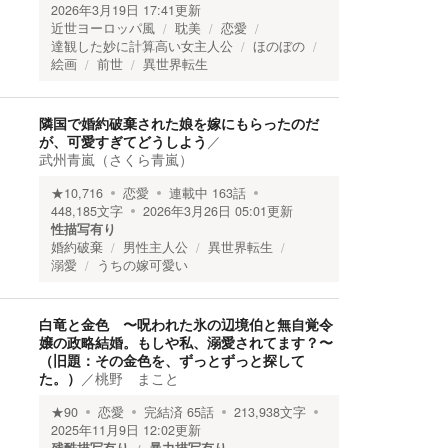
2026年3月19日 17:41
更新
近世ヨーロッパ風
耽美
恋愛
達観した妙に計算高い女主人公
ほのぼの
絵画
前世
異世界転生
隣国で婚約破棄された娘を嫁にもらったのだ
が、可愛すぎてどうしよう
／
武州青嵐（さくら青嵐）
★
10,716
恋愛
連載中
163
話
448,185
文字
2026年3月26日 05:01
更新
性描写有り
婚約破棄
男性主人公
異世界転生
溺愛
うちの嫁可愛い
白竜と金色 〜呪われた氷の辺境伯と無自覚令
嬢の政略結婚。もしや私、溺愛されてます？〜
（旧題：その金色を、ずっとずっと探して
た。）
／
桃野 まこと
★
90
恋愛
完結済
65
話
213,938
文字
2025年11月9日 12:02
更新