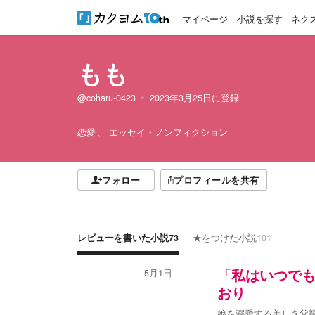
マイページ
小説を探す
ネク
もも
@coharu-0423
2023年3月25日
に登録
恋愛
エッセイ・ノンフィクション
フォロー
プロフィールを共有
レビューを書いた小説
73
★をつけた小説
101
5月1日
「私はいつで
おり
娘を溺愛する美しき父親