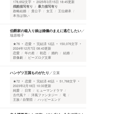
178,652
文字
2025年3月15日 18:45
更新
残酷描写有り
暴力描写有り
政略結婚
貴公子
女王
王位継承
本当は強い
伯爵家の箱入り娘は婚儀のまえに逃亡したい
／
瑞原唯子
★
76
恋愛
完結済
12
話
150,076
文字
2024年12月7日 08:43
更新
恋愛
年の差
初恋
婚約
結婚
群像劇
ビーズログ文庫
ハンゲツ王国ものがたり
／
立菓
★
72
恋愛
完結済
40
話
51,768
文字
2023年2月18日 10:33
更新
純愛
日常
ヒューマンドラマ
古代風？
洋風ファンタジー
竜
王族 / 自警団
ハッピーエンド