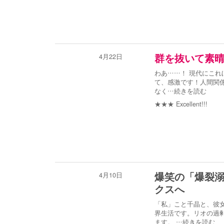
4月22日
群を抜いて素
わあ……！ 現代にこれ
て、感激です！人間関
なく
…続きを読む
★★★
Excellent!!!
4月10日
爆笑の「爆裂
クスへ
「私」こと千晶と、彼
界生活です。リオの過
ます。
…続きを読む