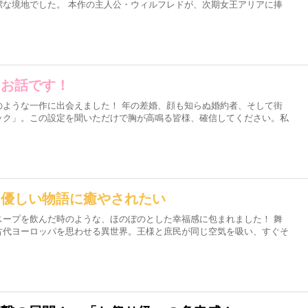
潔な境地でした。 本作の主人公・ウィルフレドが、次期女王アリアに捧
なお話です！
のような一作に出会えました！ 年の差婚、顔も知らぬ婚約者、そして街
ック」。この設定を聞いただけで胸が高鳴る皆様、確信してください。私
、優しい物語に癒やされたい
スープを飲んだ時のような、ほのぼのとした幸福感に包まれました！ 舞
古代ヨーロッパを思わせる異世界。王様と庶民が同じ空気を吸い、すぐそ