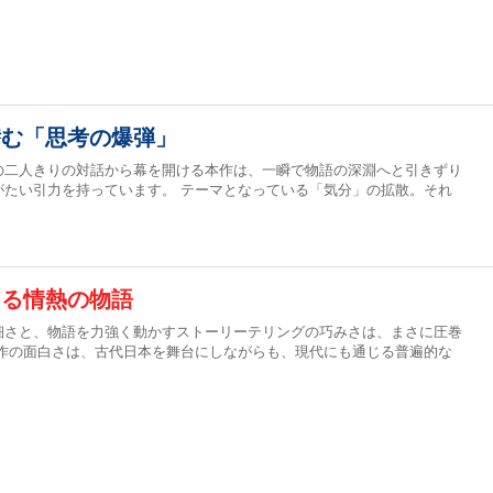
潜む「思考の爆弾」
の二人きりの対話から幕を開ける本作は、一瞬で物語の深淵へと引きずり
がたい引力を持っています。 テーマとなっている「気分」の拡散。それ
える情熱の物語
細さと、物語を力強く動かすストーリーテリングの巧みさは、まさに圧巻
本作の面白さは、古代日本を舞台にしながらも、現代にも通じる普遍的な