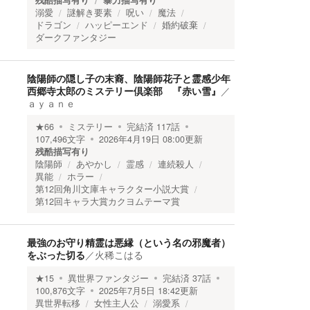
残酷描写有り
暴力描写有り
溺愛
謎解き要素
呪い
魔法
ドラゴン
ハッピーエンド
婚約破棄
ダークファンタジー
陰陽師の隠し子の末裔、陰陽師花子と霊感少年
西郷寺太郎のミステリー倶楽部 『赤い雪』
／
ａｙａｎｅ
★
66
ミステリー
完結済
117
話
107,496
文字
2026年4月19日 08:00
更新
残酷描写有り
陰陽師
あやかし
霊感
連続殺人
異能
ホラー
第12回角川文庫キャラクター小説大賞
第12回キャラ大賞カクヨムテーマ賞
最強のお守り精霊は悪縁（という名の邪魔者）
をぶった切る
／
火稀こはる
★
15
異世界ファンタジー
完結済
37
話
100,876
文字
2025年7月5日 18:42
更新
異世界転移
女性主人公
溺愛系