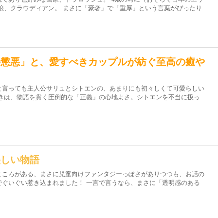
娘、クラウディアン。 まさに「豪奢」で「重厚」という言葉がぴったり
善懲悪」と、愛すべきカップルが紡ぐ至高の癒や
と言っても主人公サリュとシトエンの、あまりにも初々しくて可愛らしい
べきは、物語を貫く圧倒的な「正義」の心地よさ。シトエンを不当に扱っ
美しい物語
ところがある、まさに児童向けファンタジーっぽさがありつつも、お話の
でぐいぐい惹き込まれました！ 一言で言うなら、まさに「透明感のある