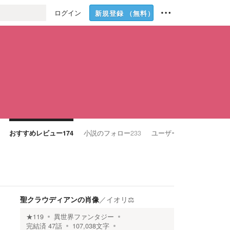
ログイン
新規登録
（無料）
おすすめレビュー
174
小説のフォロー
233
ユーザーのフォロー
47
聖クラウディアンの肖像
／
イオリ⚖️
★
119
異世界ファンタジー
完結済
47
話
107,038
文字