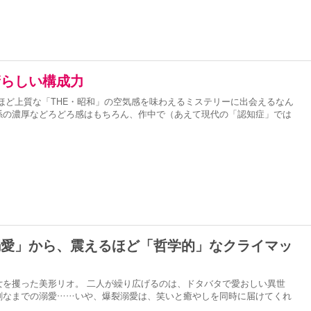
晴らしい構成力
ほど上質な「THE・昭和」の空気感を味わえるミステリーに出会えるなん
係の濃厚などろどろ感はもちろん、作中で（あえて現代の「認知症」では
溺愛」から、震えるほど「哲学的」なクライマッ
女を攫った美形リオ。 二人が繰り広げるのは、ドタバタで愛おしい異世
剰なまでの溺愛……いや、爆裂溺愛は、笑いと癒やしを同時に届けてくれ