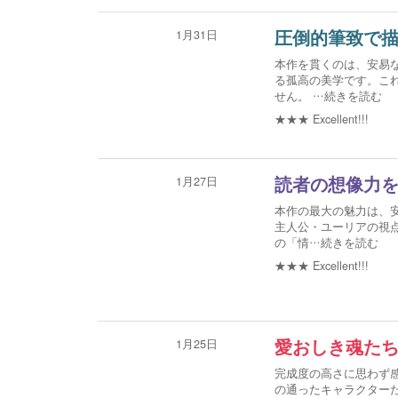
1月31日
圧倒的筆致で描
本作を貫くのは、安易
る孤高の美学です。こ
せん。
…続きを読む
★★★
Excellent!!!
1月27日
読者の想像力
本作の最大の魅力は、
主人公・ユーリアの視
の「情
…続きを読む
★★★
Excellent!!!
1月25日
愛おしき魂た
完成度の高さに思わず
の通ったキャラクター