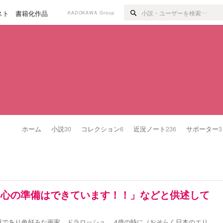
スト
書籍化作品
KADOKAWA Group
ホーム
小説
30
コレクション
6
近況ノート
236
サポーター
3
も心の準備はできています！！」などと供述して
であり色好みな画家、ドラロッシュ。 4歳の時に（おそらく日本のエリ