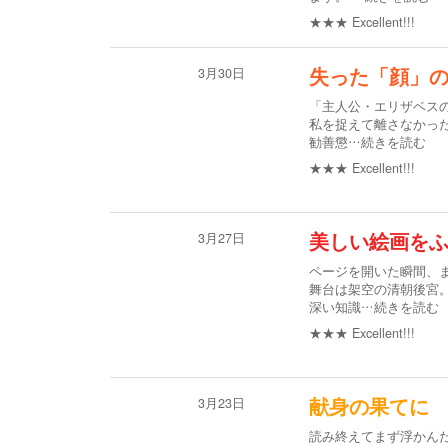
★★★
Excellent!!!
3月30日
失った「顔」
「主人公・エリザベス
私を捉えて離さなかっ
勧善懲
…続きを読む
★★★
Excellent!!!
3月27日
美しい絵画を
ページを開いた瞬間、
舞台は架空の清朝後宮
深い知識
…続きを読む
★★★
Excellent!!!
3月23日
献身の果てに
読み終えてまず浮かん