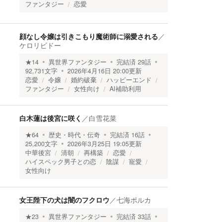
ファンタジー
恋愛
顔なし令嬢は引きこもり魔術師に溺愛される
／
ケロリビドー
★
14
異世界ファンタジー
完結済
29
話
92,731
文字
2026年4月16日 20:00
更新
恋愛
令嬢
婚約破棄
ハッピーエンド
ファンタジー
女性向け
AI補助利用
白木蓮は後宮に咲く
／
白雪花菜
★
64
歴史・時代・伝奇
完結済
16
話
25,200
文字
2026年3月25日 19:05
更新
中華後宮
清朝
再構築
恋愛
ハイスペック男子との恋
陰謀
寵愛
女性向け
女王陛下の犬は闇のフクロウ
／
七海ポルカ
★
23
異世界ファンタジー
完結済
33
話