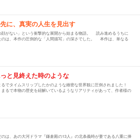
の先に、真実の人生を見出す
の顔がない」という衝撃的な展開から始まる物語。 読み進めるうちに
たのは、本作の圧倒的な「人間描写」の深さでした。 本作は、単なる
ふっと見終えた時のような
まるでタイムスリップしたかのような緻密な世界観に圧倒されました！
。まるで本物の歴史を紐解いているようなリアリティがあって、作者様の
だのは、あの大河ドラマ『鎌倉殿の13人』の北条義時が妻である八重に捧