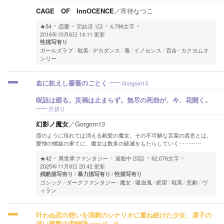
CAGE OF InnOCENCE
／
宵待なつこ
★54
恋愛
完結済
1話
4,796文字
2016年10月6日 14:11 更新
性描写有り
ガールズラブ
耽美
デカダンス
毒
イノセンス
百合
カクヨムオ
ンリー
Gorgom13
血に飢えし薔薇のごとく
呪詛は廻る。災禍は止まらず。無尽の死怨が、今、花開く。
爪切り
幻影ノ魔女
／
Gorgom13
霞のように現れては消える銀髪の魔女。その不可解な言葉の真意とは。
愛憎の螺旋の果てに、魔女は数多の破滅をもたらしていく…………
★42
異世界ファンタジー
連載中
23話
62,076文字
2025年11月8日 20:42 更新
残酷描写有り
暴力描写有り
性描写有り
ゴシック
ダークファンタジー
魔女
吸血鬼
絶望
耽美
悲劇
ヴ
ィラン
叶わぬ恋の想いを演劇のシナリオに重ね続けた少女、凛子の
橘 嬌
淡い禁断の恋物語