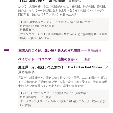
【BL】灰眼の王と、偽りの花嫁
／
豊川夢久
かつて、大陸を統べる五つの国があった。 蝶の国、獅子の国、鷲の国、
知の国、そして──地の底に生きる土竜《もぐら》の国《ドルナーグ》。
四百年前、知の国《ナランサス》を襲った大噴…
★30
異世界ファンタジー
完結済
43話
64,877文字
2025年10月19日 21:55 更新
性描写有り
ファンタジーBL
BL
偽りの婚約
禁じられた恋
意種族恋愛
運命の
出会い
代役花嫁
耽美
夏乃緒玻璃
童謡の向こう側。赤い靴と異人の横浜奇譚
刹那
ベイサイド・ヨコハマ――追憶のきみへ
魔道譚 赤い靴はいてた女の子ーThe Girl in Red Shoesー
／
夏乃緒玻璃
霊媒士・新堂優士と、雪妖の魂を持つ少女・晶子。二人は横浜で、闇バ
イトに奪われた「孫娘の赤い靴」を取り戻す依頼を受ける。被害者は優
士の旧友マオが慕っていた老人だ。 晶子の能力で犯…
★71
現代ファンタジー
完結済
2話
10,262文字
2026年3月2日 13:16 更新
ダークファンタジー
オカルト
横浜
赤い靴
ゴシック
耽美
切な
い
探偵