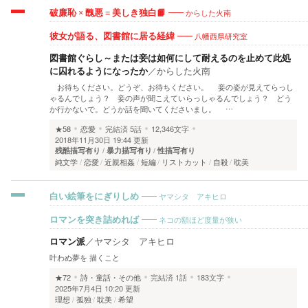
からした火南
破廉恥 × 醜悪 = 美しき独白📙
八幡西県研究室
彼女が語る、図書館に居る経緯
図書館ぐらし～または妾は如何にして耐えるのを止めて此処
に囚れるようになったか
／
からした火南
お待ちください。どうぞ、お待ちください。 妾の姿が見えてらっし
ゃるんでしょう？ 妾の声が聞こえていらっしゃるんでしょう？ どう
か行かないで。どうか話を聞いてくださいまし。 …
★58
恋愛
完結済
5話
12,346文字
2018年11月30日 19:44 更新
残酷描写有り
暴力描写有り
性描写有り
純文学
恋愛
近親相姦
短編
リストカット
自殺
耽美
ヤマシタ アキヒロ
白い絵筆をにぎりしめ
ネコの額ほど度量が狭い
ロマンを突き詰めれば
ロマン派
／
ヤマシタ アキヒロ
叶わぬ夢を 描くこと
★72
詩・童話・その他
完結済
1話
183文字
2025年7月4日 10:20 更新
理想
孤独
耽美
希望