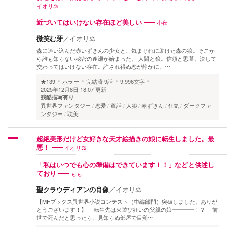
イオリ⚖️
小夜
近づいてはいけない存在ほど美しい
微笑む牙
／
イオリ⚖️
森に迷い込んだ赤いずきんの少女と、気まぐれに助けた森の狼。そこか
ら誰も知らない秘密の逢瀬が始まった。 人間と狼。信頼と思慕。決して
交わってはいけない存在。許され得ぬ恋が静かに、…
★139
ホラー
完結済
9話
9,996文字
2025年12月8日 18:07 更新
残酷描写有り
異世界ファンタジー
恋愛
童話
人狼
赤ずきん
狂気
ダークファ
ンタジー
耽美
超絶美形だけど女好きな天才絵描きの娘に転生しました。最
イオリ⚖️
悪！
「私はいつでも心の準備はできています！！」などと供述し
もも
ており
聖クラウディアンの肖像
／
イオリ⚖️
【MFブックス異世界小説コンテスト（中編部門）突破しました。ありが
とうございます！】 転生先は火遊び狂いの父親の娘――――！？ 前
世で死んだと思ったら、見知らぬ部屋で目覚…