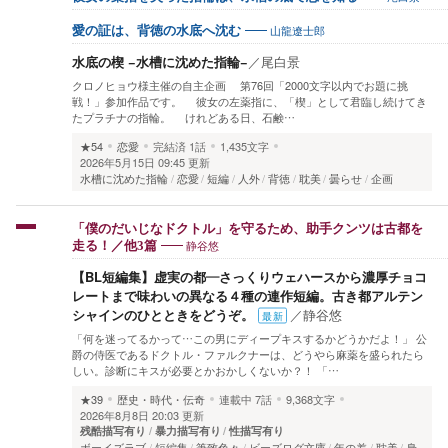
山龍遼士郎
愛の証は、背徳の水底へ沈む
水底の楔 −水槽に沈めた指輪−
／
尾白景
クロノヒョウ様主催の自主企画 第76回「2000文字以内でお題に挑
戦！」参加作品です。 ​彼女の左薬指に、「楔」として君臨し続けてき
たプラチナの指輪。 けれどある日、石鹸…
★54
恋愛
完結済
1話
1,435文字
2026年5月15日 09:45 更新
水槽に沈めた指輪
恋愛
短編
人外
背徳
耽美
曇らせ
企画
「僕のだいじなドクトル」を守るため、助手クンツは古都を
静谷悠
走る！／他3篇
【BL短編集】虚実の都―さっくりウェハースから濃厚チョコ
レートまで味わいの異なる４種の連作短編。古き都アルテン
シャインのひとときをどうぞ。
／
静谷悠
最新
「何を迷ってるかって…この男にディープキスするかどうかだよ！」 公
爵の侍医であるドクトル・ファルクナーは、どうやら麻薬を盛られたら
しい。診断にキスが必要とかおかしくないか？！ 「…
★39
歴史・時代・伝奇
連載中
7話
9,368文字
2026年8月8日 20:03 更新
残酷描写有り
暴力描写有り
性描写有り
ボーイズラブ
短編集
筆致色々
ビーズログ文庫
年の差
耽美
身