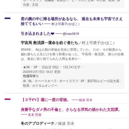
分差
主従
君の腕の中に帰る場所があるなら、 過去も未来も宇宙でさえ
村上可甫子(かほこ）
捨ててもいい
@max0619
引き込まれました❤️
宇宙局 救済課―運命を紡ぐ者たち
／
村上可甫子(かほこ）
25XX年。 AIは人類の幸福を完全に管理していた。 だが、その制度から
漏れ落ちた人生だけを救う部署があった。 宇宙局・救済課。 彼らの任務
は、過去に切り捨てられた人間を未来か…
★36
SF
完結済
35話
133,741文字
2026年2月15日 18:21 更新
性描写有り
AI
BL
スペースオペラ
ボーイズラブ
SF
第27回ルビー小説大賞
耽美
カクヨムオンリー
綾波 宗水
【３千PV】週に一度の背徳。
身勝手なダメ男の不倫と、さらなる浮気の描かれた文芸譚。
友未 哲俊
冬のアプロディーテ
／
綾波 宗水