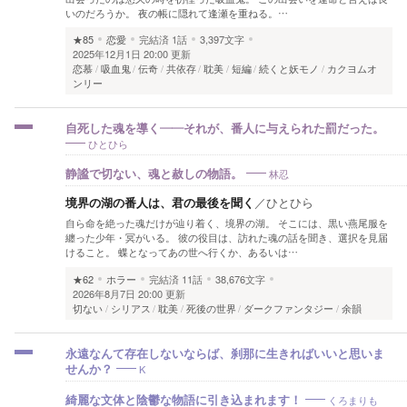
いのだろうか。 夜の帳に隠れて逢瀬を重ねる。…
★85
恋愛
完結済
1話
3,397文字
2025年12月1日 20:00 更新
恋慕
吸血鬼
伝奇
共依存
耽美
短編
続くと妖モノ
カクヨムオ
ンリー
自死した魂を導く——それが、番人に与えられた罰だった。
ひとひら
林忍
静謐で切ない、魂と赦しの物語。
境界の湖の番人は、君の最後を聞く
／
ひとひら
自ら命を絶った魂だけが辿り着く、境界の湖。 そこには、黒い燕尾服を
纏った少年・冥がいる。 彼の役目は、訪れた魂の話を聞き、選択を見届
けること。 蝶となってあの世へ行くか、あるいは…
★62
ホラー
完結済
11話
38,676文字
2026年8月7日 20:00 更新
切ない
シリアス
耽美
死後の世界
ダークファンタジー
余韻
永遠なんて存在しないならば、刹那に生きればいいと思いま
K
せんか？
くろまりも
綺麗な文体と陰鬱な物語に引き込まれます！