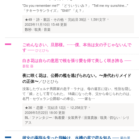
"Do you remember me?" 「どういういみ？」 "Tell me my sunshine..."
「テキーラサンライズ」 "Shit!!" 「え？」
★49
詩・童話・その他
完結済
39話
1,591文字
2023年11月10日 15:48 更新
数秒
耽美
音楽
ごめんなさい、旦那様。……僕、本当は女の子じゃないんで
ひとひら
す
白き花は自らの意思で根を張り愛を得て美しく咲き誇る
蒼龍 葵
夜に咲く花は、公爵の檻を逃げられない。〜身代わりメイド
の正体〜
／
ひとひら
没落したヴェルナ男爵家の息子・ラナは、母の遺言に従い、性別を隠し
て「娘」として育てられた。 18歳になった冬、父から命じられたのは、
名門・セヴェラン公爵邸への奉公。 ――家を…
★36
恋愛
完結済
12話
12,258文字
2026年5月22日 18:00 更新
BL
ファンタジー
執着愛
女装男子
没落貴族
耽美
切ない
シリ
アス
尾白景
彼女の薬指を失った指輪は、水槽の底で恋を知る