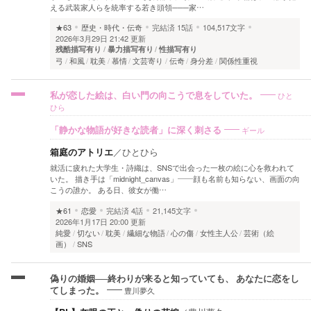
える武装家人らを統率する若き頭領───家…
★63
歴史・時代・伝奇
完結済
15話
104,517文字
2026年3月29日 21:42 更新
残酷描写有り
暴力描写有り
性描写有り
弓
和風
耽美
慕情
文芸寄り
伝奇
身分差
関係性重視
ひと
私が恋した絵は、白い門の向こうで息をしていた。
ひら
ギール
「静かな物語が好きな読者」に深く刺さる
箱庭のアトリエ
／
ひとひら
就活に疲れた大学生・詩織は、SNSで出会った一枚の絵に心を救われて
いた。 描き手は「midnight_canvas」——顔も名前も知らない、画面の向
こうの誰か。 ある日、彼女が働…
★61
恋愛
完結済
4話
21,145文字
2026年1月17日 20:00 更新
純愛
切ない
耽美
繊細な物語
心の傷
女性主人公
芸術（絵
画）
SNS
偽りの婚姻──終わりが来ると知っていても、 あなたに恋をし
豊川夢久
てしまった。