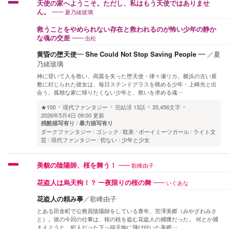
天使の家へようこそ。ただし、私はもう天使ではありませ
夏乃緒玻璃
ん。
救うことをやめられない存在と救われるのが怖い少年の静か
虫松
な魂の交差
黄昏の堕天使— She Could Not Stop Saving People —
／
夏
乃緒玻璃
神に背いて人を救い、両翼を失った堕天使・律々瀬リカ。横浜の古い屋
敷に封じられた彼女は、毎日ステンドグラスを眺める少年・上崎光と出
会う。孤独な家に帰りたくない少年と、救いを求める魂…
★100
現代ファンタジー
完結済
13話
35,456文字
2026年5月4日 09:00 更新
残酷描写有り
暴力描写有り
ダークファンタジー
ゴシック
耽美
ボーイミーツガール
ライト文
芸
現代ファンタジー
切ない
少年と少女
歌峰由子
美貌の陰陽師、桜を舞う！
いぐあな
花盗人は烏天狗！？ 一夜限りの桜の舞
花盗人の頼み事
／
歌峰由子
とある田舎町で公務員陰陽師をしている青年、宮澤美郷（みやざわみさ
と）。彼の今回の仕事は、桜の枝を盗む花盗人の捕獲だった。 何とか捕
まえようと、犯人だった下っ端天狗に飛び付いた美郷…