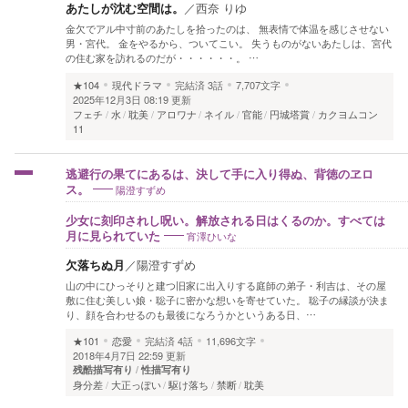
あたしが沈む空間は。
／
西奈 りゆ
金欠でアル中寸前のあたしを拾ったのは、 無表情で体温を感じさせない
男・宮代。 金をやるから、ついてこい。 失うものがないあたしは、宮代
の住む家を訪れるのだが・・・・・・。 …
★104
現代ドラマ
完結済
3話
7,707文字
2025年12月3日 08:19 更新
フェチ
水
耽美
アロワナ
ネイル
官能
円城塔賞
カクヨムコン
11
逃避行の果てにあるは、決して手に入り得ぬ、背徳のヱロ
陽澄すずめ
ス。
少女に刻印されし呪い。解放される日はくるのか。すべては
宵澤ひいな
月に見られていた
欠落ちぬ月
／
陽澄すずめ
山の中にひっそりと建つ旧家に出入りする庭師の弟子・利吉は、その屋
敷に住む美しい娘・聡子に密かな想いを寄せていた。 聡子の縁談が決ま
り、顔を合わせるのも最後になろうかというある日、…
★101
恋愛
完結済
4話
11,696文字
2018年4月7日 22:59 更新
残酷描写有り
性描写有り
身分差
大正っぽい
駆け落ち
禁断
耽美