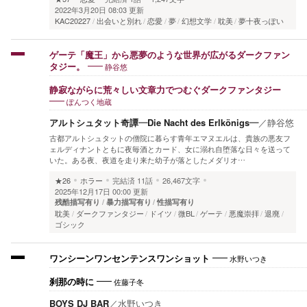
2022年3月20日 08:03 更新
KAC20227
出会いと別れ
恋愛
夢
幻想文学
耽美
夢十夜っぽい
ゲーテ「魔王」から悪夢のような世界が広がるダークファン
静谷悠
タジー。
静寂ながらに荒々しい文章力でつむぐダークファンタジー
ぽんつく地蔵
アルトシュタット奇譚―Die Nacht des Erlkönigs―
／
静谷悠
古都アルトシュタットの僧院に暮らす青年エマヌエルは、貴族の悪友フ
ェルディナントともに夜毎酒とカード、女に溺れ自堕落な日々を送って
いた。ある夜、夜道を走り来た幼子が落としたメダリオ…
★26
ホラー
完結済
11話
26,467文字
2025年12月17日 00:00 更新
残酷描写有り
暴力描写有り
性描写有り
耽美
ダークファンタジー
ドイツ
微BL
ゲーテ
悪魔崇拝
退廃
ゴシック
水野いつき
ワンシーンワンセンテンスワンショット
佐藤子冬
刹那の時に
BOYS DJ BAR
／
水野いつき