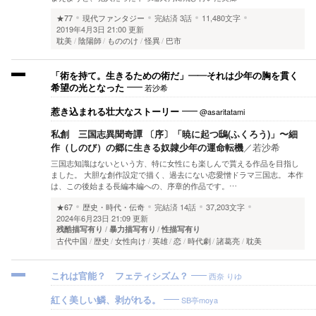
★77
現代ファンタジー
完結済
3話
11,480文字
2019年4月3日 21:00 更新
耽美
陰陽師
もののけ
怪異
巴市
「術を持て。生きるための術だ」——それは少年の胸を貫く
若沙希
希望の光となった
@asaritatami
惹き込まれる壮大なストーリー
私創 三国志異聞奇譚 〔序〕「暁に起つ鴟(ふくろう)」〜細
作（しのび）の郷に生きる奴隷少年の運命転機
／
若沙希
三国志知識はないという方、特に女性にも楽しんで貰える作品を目指し
ました。 大胆な創作設定で描く、過去にない恋愛憎ドラマ三国志。 本作
は、この後始まる長編本編への、序章的作品です。…
★67
歴史・時代・伝奇
完結済
14話
37,203文字
2024年6月23日 21:09 更新
残酷描写有り
暴力描写有り
性描写有り
古代中国
歴史
女性向け
英雄
恋
時代劇
諸葛亮
耽美
西奈 りゆ
これは官能？ フェティシズム？
SB亭moya
紅く美しい鱗、剥がれる。