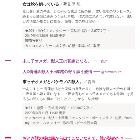
女は蛇を飼っている
／
夢見里 龍
蒸し暑い夏の午後、しなやかな素足に藍の鱗。 柔い生地のワンピース。
締まった膝頭に絡みつく美しき蛇。 僕の頭に焼きついて離れない、遠い
日の情景が夏ごとに甦る。 藤香。君の蛇は健や…
★204
現代ファンタジー
完結済
1話
2,677文字
2019年4月30日 19:05 更新
性描写有り
カクヨムオンリー
純文学
幻想
掌編
蛇
耽美
貴津
末っ子オメガ、獣人王の花嫁となる。
@otawamure
人Ω青蓮&獣人王α渾沌の寄り添う愛情
末っ子オメガとバケモノの獣人。
／
貴津
―あらすじ― 青蓮は逃げた花嫁の身代わりに、危険な獣人の治める国・
白夜皇国へ嫁ぐ事になる。 ド田舎育ちの末っ子オメガである青蓮には見
るもの聞くもの初めてだらけで、しかも、結婚相…
★71
恋愛
完結済
29話
122,967文字
2020年3月11日 11:32 更新
オメガバース
獣人
中華風ファンタジー
ボーイズラブ
耽美
Đam
mỹ
カクヨムオンリー
第23回ルビー小説大賞
おとぎ話の狼は森から出てこないなんて、誰が決めた？