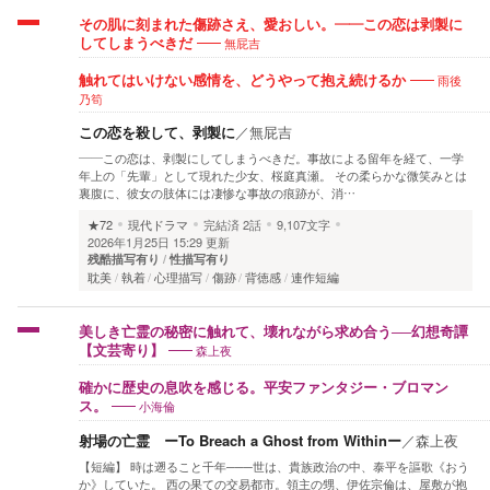
その肌に刻まれた傷跡さえ、愛おしい。――この恋は剥製に
無屁吉
してしまうべきだ
雨後
触れてはいけない感情を、どうやって抱え続けるか
乃筍
この恋を殺して、剥製に
／
無屁吉
――この恋は、剥製にしてしまうべきだ。 ​事故による留年を経て、一学
年上の「先輩」として現れた少女、桜庭真瀬。 その柔らかな微笑みとは
裏腹に、彼女の肢体には凄惨な事故の痕跡が、消…
★72
現代ドラマ
完結済
2話
9,107文字
2026年1月25日 15:29 更新
残酷描写有り
性描写有り
耽美
執着
心理描写
傷跡
背徳感
連作短編
美しき亡霊の秘密に触れて、壊れながら求め合う──幻想奇譚
森上夜
【文芸寄り】
確かに歴史の息吹を感じる。平安ファンタジー・ブロマン
小海倫
ス。
射場の亡霊 ーTo Breach a Ghost from Withinー
／
森上夜
【短編】 時は遡ること千年───世は、貴族政治の中、泰平を謳歌《おう
か》していた。 西の果ての交易都市。領主の甥、伊佐宗倫は、屋敷が抱