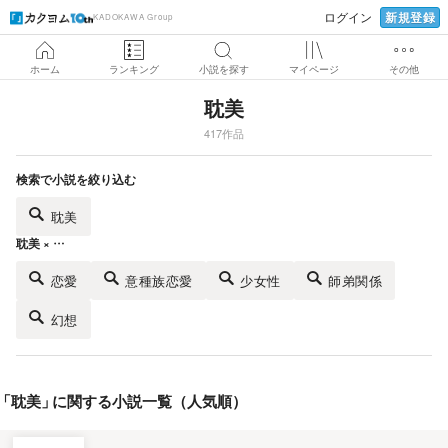
新規登録
ログイン
KADOKAWA Group
ホーム
ランキング
小説を探す
マイページ
その他
耽美
417作品
検索で小説を絞り込む
耽美
耽美 × …
恋愛
意種族恋愛
少女性
師弟関係
幻想
「
耽美
」
に関する小説一覧（人気順）