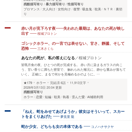
残酷描写有り
暴力描写有り
性描写有り
ブロマンス
大人向け
女性向け
復讐
吸血鬼
耽美
ＮＴＲ
裏切
り
赤い月が見下ろす夜——失われた最期は、あなたの死が映し
桜城プロトン
出す
ゴシックホラー、の一言では表せない、甘さ、静謐、そして
三木さくら
恐怖
あなたの死が、私の答えになる
／
桜城プロトン
皆既月食の夜、ひとつの死が完成する。 赤い月に染まるガラスの向こ
う、甘い香りに満ちた密室で、 触れられた喉元に、静かな重みが落ちて
いく。 正確に、まるで何かを見極めるかのように。…
★179
ホラー
完結済
6話
11,913文字
2026年3月13日 20:04 更新
残酷描写有り
ホラー
恋愛
短編
耽美
執着
歪んだ愛
AI補助利用
「ねえ、蛇をみせてあげようか」彼女はそういって、スカー
夢見里 龍
トをまくりあげた
コノハナサクヤ
蛇か少女、どちらも女の本体である