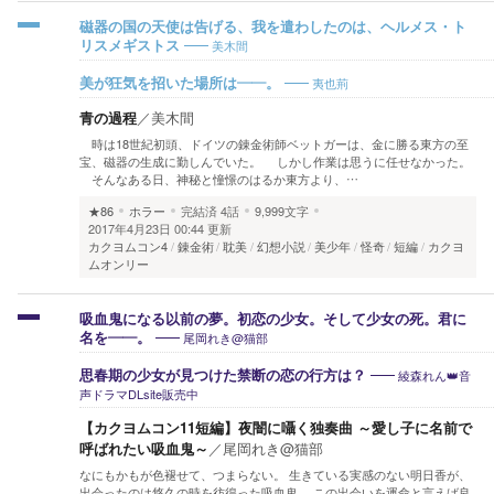
磁器の国の天使は告げる、我を遣わしたのは、ヘルメス・ト
美木間
リスメギストス
夷也荊
美が狂気を招いた場所は――。
青の過程
／
美木間
時は18世紀初頭、ドイツの錬金術師ベットガーは、金に勝る東方の至
宝、磁器の生成に勤しんでいた。 しかし作業は思うに任せなかった。
そんなある日、神秘と憧憬のはるか東方より、…
★86
ホラー
完結済
4話
9,999文字
2017年4月23日 00:44 更新
カクヨムコン4
錬金術
耽美
幻想小説
美少年
怪奇
短編
カクヨ
ムオンリー
吸血鬼になる以前の夢。初恋の少女。そして少女の死。君に
尾岡れき@猫部
名を――。
綾森れん👑音
思春期の少女が見つけた禁断の恋の行方は？
声ドラマDLsite販売中
【カクヨムコン11短編】夜闇に囁く独奏曲 ～愛し子に名前で
呼ばれたい吸血鬼～
／
尾岡れき@猫部
なにもかもが色褪せて、つまらない。 生きている実感のない明日香が、
出会ったのは悠久の時を彷徨った吸血鬼。 この出会いを運命と言えば良