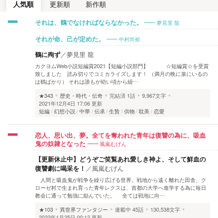
人気順
更新順
新作順
夢見里 龍
それは、鶴でなければならなかった。
中村尚裕
それが命、己が定めた。
鶴に殉ず
／
夢見里 龍
カクヨムWeb小説短編賞2021【短編小説部門】 ☆短編賞☆を受賞
致しました 読み切りでコミカライズします！ （満月の晩に泉にいるの
は鶴ばかり） それは誰もが幼い頃から繰…
★343
歴史・時代・伝奇
完結済
1話
9,967文字
2021年12月4日 17:06 更新
短編
幻想小説
中華
伝承
生贄
供物
耽美
恋愛
恋人、思い出、夢。全てを奪われた青年は復讐の為に、吸血
風嵐むげん
鬼の奴隷となった
【更新休止中】どうぞご笑覧あれ愛しき神よ、そして鮮血の
復讐劇に喝采を！
／
風嵐むげん
人間と吸血鬼が戦争を繰り広げる世界。戦地から遠く離れた田舎、ク
ローゼ村で生まれ育った青年レクスは、首都の大学へ進学する為に毎日
教会に通って勉強に励んでいた。 全ては戦地に向…
★103
異世界ファンタジー
連載中
45話
130,538文字
2022年1月25日 00:12 更新