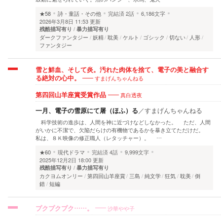
★58
詩・童話・その他
完結済
2話
6,186文字
2026年3月8日 11:53 更新
残酷描写有り
暴力描写有り
ダークファンタジー
妖精
耽美
ケルト
ゴシック
切ない
人形
ファンタジー
雪と鮮血、そして炎。汚れた肉体を捨て、電子の美と融合す
すまげんちゃんねる
る絶対の心中。
真白透夜
第四回山羊座賞受賞作品
一月、電子の雪原にて屠（ほふ）る
／
すまげんちゃんねる
科学技術の進歩は、人間を神に近づけなどしなかった。 ただ、人間
がいかに不潔で、欠陥だらけの有機物であるかを暴き立てただけだ。
私は、８Ｋ映像の修正職人（レタッチャー）。 …
★60
現代ドラマ
完結済
4話
9,999文字
2025年12月2日 18:00 更新
残酷描写有り
暴力描写有り
カクヨムオンリー
第四回山羊座賞
三島
純文学
狂気
耽美
倒
錯
短編
沙華やや子
プクプクプク……。