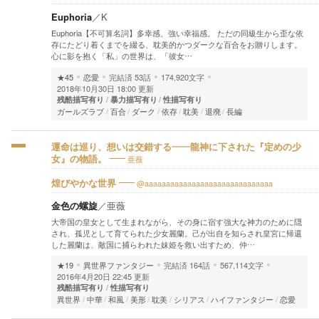
Euphoria
／
K
Euphoria【不可算名詞】多幸感、強い幸福感。 ただの同級生から歪な依
存にたどり着くまでを綴る、耽美的かつダークな百合をお贈りします。
心に影を抱く「私」の世界は、「彼女…
★45
恋愛
完結済
53話
174,920文字
2018年10月30日 18:00 更新
残酷描写有り
暴力描写有り
性描写有り
ガールズラブ
百合
ダーク
依存
耽美
退廃
長編
運命は巡り、想いは交錯する――龍神に下された『定めの少
亜薇
女』の物語。
@aaaaaaaaaaaaaaaaaaaaaaaaaaaaaa
煌びやかな世界
金色の螺旋
／
亜薇
大帝国の皇女として生まれながら、その身に宿す強大な神力のために隠
され、孤児として育てられた少女麗蘭。己が出自を知らされ皇宮に帰還
した麗蘭は、敵国に捕らわれた妹姫を救い出すため、仲…
★19
異世界ファンタジー
完結済
164話
567,114文字
2016年4月20日 22:45 更新
残酷描写有り
性描写有り
異世界
中華
和風
美形
耽美
シリアス
ハイファンタジー
恋愛