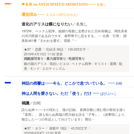
名無し
❤＆☮ on ANTICIPATED ABORTIONS
エコエコ河江(かわえ)
選別済み
道化のアリスは蝶になりたい
／
名無し
1972年、ベトナム戦争。娼婦の母親に去勢された日向有栖は、両性具有
の河川匪賊である白ウサギ、春野華子に恋をする。 --- 出典・引用： 讃
美歌461番『主われを愛す』 唱歌『…
★37
恋愛
完結済
36話
126,925文字
2019年4月15日 11:02 更新
残酷描写有り
暴力描写有り
性描写有り
鏡の国のアリス
気狂いピエロ
ベトナム戦争
キリスト
退廃
耽
美
モンド
エロティシズム
白蛇
神話の残響は——今も、どこかで息づいている。
ぱぴぷぺこ
神は人間を愛さない。ただ「使う」だけ
禍讖
／
白蛇
語らぬ神々──その現れと、陰の記録。 新興宗教に潜む雨の祭祀を描く
『斎雨』。 誰も知らぬ異端の黙示録を語る『孑夸』。（諸事情により、
独立した一つの作品として分けています） 廃社…
★57
ホラー
連載中
18話
43,532文字
2025年9月8日 12:00 更新