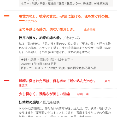
ホラー
現代
宗教
短編集
耽美
耽美ホラー
終末譚
AI補助利用
現世の私と、彼岸の貴女。-夕凪に架ける、魂を繋ぐ緋の橋。
わだつみ
永倉圭夏
全てを越える絆の、切ない愛おしさ。
彼岸の彼女。約束の緋の橋。
／
わだつみ
私は、高校時代、「思い残す事のない程の美」「至上の美」と呼べる景
色を追い求め、スケッチを描く、美の求道者のような少女、朱里（あか
り）に出会い、その生き様に惹かれ、彼女の美を求める…
★65
恋愛
完結済
1話
4,994文字
2025年11月16日 18:43 更新
百合
ガールズラブ
夕焼け
耽美
第20回空色杯応募作品
夏乃
妖精に愛された男は、何を求めて迷い込んだのか。
緒玻璃
福山 蓮
少し切なく、残酷さが美しい短編
妖精郷の崩壊
／
夏乃緒玻璃
ケルトの妖精郷に、傷だらけの青年が迷い込んだ。若い妖精・明け方の
ルリは彼を「夏至祭のゲスト」として迎え、看病するうちにその心臓の
鼓動に魅せられていく。沼のバンシー、水馬、鬼火——…