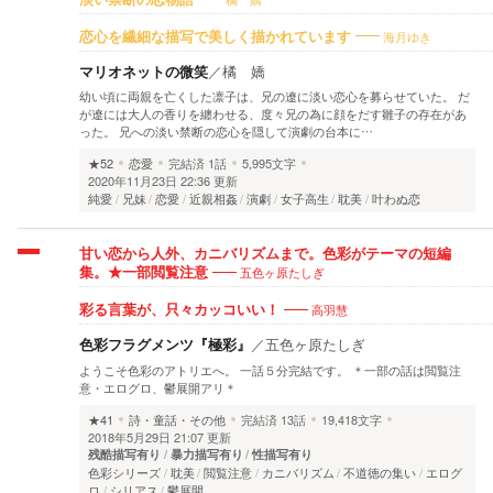
海月ゆき
恋心を繊細な描写で美しく描かれています
マリオネットの微笑
／
橘 嬌
幼い頃に両親を亡くした凛子は、兄の遼に淡い恋心を募らせていた。 だ
が遼には大人の香りを纏わせる、度々兄の為に顔をだす雛子の存在があ
った。 兄への淡い禁断の恋心を隠して演劇の台本に…
★52
恋愛
完結済
1話
5,995文字
2020年11月23日 22:36 更新
純愛
兄妹
恋愛
近親相姦
演劇
女子高生
耽美
叶わぬ恋
甘い恋から人外、カニバリズムまで。色彩がテーマの短編
五色ヶ原たしぎ
集。★一部閲覧注意
高羽慧
彩る言葉が、只々カッコいい！
色彩フラグメンツ『極彩』
／
五色ヶ原たしぎ
ようこそ色彩のアトリエへ。 一話５分完結です。 ＊一部の話は閲覧注
意・エログロ、鬱展開アリ＊
★41
詩・童話・その他
完結済
13話
19,418文字
2018年5月29日 21:07 更新
残酷描写有り
暴力描写有り
性描写有り
色彩シリーズ
耽美
閲覧注意
カニバリズム
不道徳の集い
エログ
ロ
シリアス
鬱展開