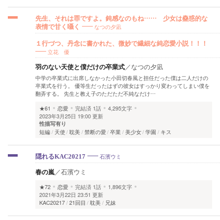
先生、それは罪ですよ。鈍感なのもね…… 少女は蠱惑的な
なつの夕凪
表情で甘く囁く
１行づつ、丹念に書かれた、微妙で繊細な純恋愛小説！！！
立花 優
羽のない天使と僕だけの卒業式
／
なつの夕凪
中学の卒業式に出席しなかった小田切春風と担任だった僕は二人だけの
卒業式を行う。 優等生だったはずの彼女はすっかり変わってしまい僕を
翻弄する。 先生と教え子のただただ不純なだけ…
★61
恋愛
完結済
1話
4,295文字
2023年3月25日 19:00 更新
性描写有り
短編
天使
耽美
禁断の愛
卒業
美少女
学園
キス
石濱ウミ
隠れるKAC20217
春の嵐
／
石濱ウミ
★72
恋愛
完結済
1話
1,896文字
2021年3月22日 23:51 更新
KAC20217
21回目
耽美
兄妹