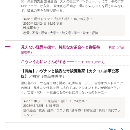
㊗一矢射的先生 主催企画「大人の恋はアバンチュール」にて『冬のアプ
ロディーテ』が入賞。 耽美的な不貞は、世のひんしゅくを買うのみなら
ず、破滅の美をも呼び寄せる。
★32
現代ドラマ
完結済
8話
16,979文字
2020年12月24日 18:03 更新
性描写有り
恋愛
不倫
浮気
大学生
純文学
学生
耽美
背徳
初雪（作品
見えない怪異を捜す、特別なお茶会へと御招待
整理中）
エコエコ河江(かわえ)
こういうおにいさんがすき
【長編】ルヴナンと饒舌な奇談蒐集家【カクヨム加筆公募
版】
／
初雪（作品整理中）
濃紅色のスーツを身に纏う謎めいた青年セージュ。自称オカルトマニア
の彼は、見えない怪異を捜し求めてコレクシオンするのが趣味だとい
う。亡霊・呪い・不思議なものや目に見えないものを手に…
★37
ホラー
完結済
19話
90,754文字
2023年3月2日 18:48 更新
現代怪談
耽美
紅茶
コロナ禍
洒落怖
都市伝説
異能
現代ファ
ンタジー
次へ