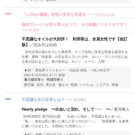
読み方は自由
「1,200pv感謝」女性に安全な快楽を
脳内でシーンが切り取られつつ、その刺激にドキドキです！
白雪❆
不思議なオイルが大好評！ 利用客は、全員女性です【改訂
版】
／
読み方は自由
近代文明の築かれていた異世界。そこで女性に安全な快楽を提供する
仕事、通称「快楽屋」の店を営んでいた少年、ヨハン・ロジクの元にあ
る客が訪れました。客の名前は、カノン・レーン。人間…
★33
異世界ファンタジー
完結済
29話
136,194文字
2021年12月29日 21:11 更新
暴力描写有り
性描写有り
西洋風
近代
美少女
微エロ
耽美
ハーレム
シリアス
快楽
蒼河颯人
不思議な女の正体とは？
Hearty pledge 〜出会いと別れ、そして…… 〜
／
蒼河颯人
【KAC2022】第7回目お題 「出会いと別れ」 不思議な女と会った
「私」。彼女は私に逢いに来たと言うのだが……。 「朝雲暮夢」を参考
に書いてみました。 幻想めいた内容にし…
★57
恋愛
完結済
1話
1,247文字