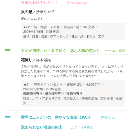
@yukasakura
素敵なお話でした！！
貝の息
／
沙華やや子
愛のポエムです。
★62
詩・童話・その他
完結済
1話
342文字
2026年5月6日 15:55 更新
愛情
純愛
溺愛
ロマンチック
耽美
詩
ポエム
文学
柊木紫織
文明が崩壊した世界で紡ぐ、花と人間の交わり。
花綴り
／
柊木紫織
文明が崩壊し、自給自足の生活となってしまった世界。 人々は里という
孤立した集落を作り、外界を闊歩する突然変異種を警戒しながら日々を
細々と生きている。 そんな人間の生活に欠かせない…
★51
異世界ファンタジー
連載中
2話
4,956文字
2020年2月28日 22:36 更新
残酷描写有り
暴力描写有り
性描写有り
耽美
ポストアポカリプス
花の擬人化
異種間恋愛
文明崩壊
短編
集
宵待なつこ
世界に二人だけの、密やかな毒薬《あい》
こざくら研究会
認められない者達の終末