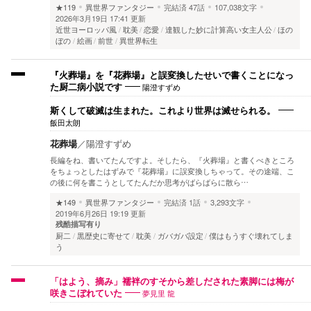
★119
異世界ファンタジー
完結済
47話
107,038文字
2026年3月19日 17:41 更新
近世ヨーロッパ風
耽美
恋愛
達観した妙に計算高い女主人公
ほの
ぼの
絵画
前世
異世界転生
『火葬場』を『花葬場』と誤変換したせいで書くことになっ
陽澄すずめ
た厨二病小説です
斯くして破滅は生まれた。これより世界は滅せられる。
飯田太朗
花葬場
／
陽澄すずめ
長編をね、書いてたんですよ。そしたら、『火葬場』と書くべきところ
をちょっとしたはずみで『花葬場』に誤変換しちゃって。その途端、こ
の後に何を書こうとしてたんだか思考がばらばらに散ら…
★149
異世界ファンタジー
完結済
1話
3,293文字
2019年6月26日 19:19 更新
残酷描写有り
厨二
黒歴史に寄せて
耽美
ガバガバ設定
僕はもうすぐ壊れてしま
う
「はよう、摘み」襦袢のすそから差しだされた素脚には梅が
夢見里 龍
咲きこぼれていた