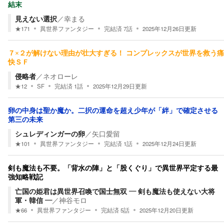
結末
見えない選択
／
幸まる
★
171
異世界ファンタジー
完結済
7
話
2025年12月26日
更新
７×２が解けない理由が壮大すぎる！ コンプレックスが世界を救う痛
快ＳＦ
侵略者
／
ネオローレ
★
12
SF
完結済
1
話
2025年12月29日
更新
卵の中身は聖か魔か。二択の運命を超え少年が「絆」で確定させる
第三の未来
シュレディンガーの卵
／
矢口愛留
★
101
異世界ファンタジー
完結済
1
話
2025年12月24日
更新
剣も魔法も不要。「背水の陣」と「股くぐり」で異世界平定する最
強知略戦記
亡国の姫君は異世界召喚で国士無双 ― 剣も魔法も使えない大将
軍・韓信 ―
／
神谷モロ
★
66
異世界ファンタジー
完結済
5
話
2025年12月20日
更新