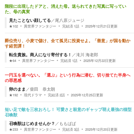
階段に出現したドアと、消えた母。送られてきた写真に写ってい
た、母の真実
見たことない顔してる
／
尾八原ジュージ
★
102
異世界ファンタジー
完結済
1
話
2025年12月21日
更新
爵位売り、小麦で儲け、全て孤児に投資せよ。「善意」が国を動か
す経営譚！
転生貴族。商人になり寄付する！
／
滝川 海老郎
★
64
異世界ファンタジー
完結済
1
話
2025年12月22日
更新
一円玉を選べない。「選ぶ」という行為に潜む、切り捨てた半身へ
の罪悪感
卵のまま
／
柴田 恭太朗
★
192
現代ドラマ
完結済
2
話
2025年12月25日
更新
短い足で敵を三枚おろし！ 可愛さと殺意のギャップ萌え最強の猫型
召喚獣
召喚獣はじめませんか？
／
ももぱぱ
★
233
異世界ファンタジー
完結済
3
話
2025年12月20日
更新