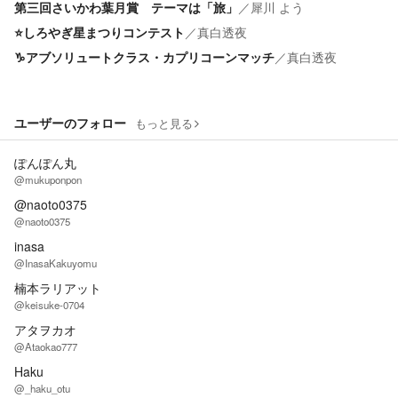
第三回さいかわ葉月賞 テーマは「旅」
／
犀川 よう
⭐️しろやぎ星まつりコンテスト
／
真白透夜
♑️アブソリュートクラス・カプリコーンマッチ
／
真白透夜
ユーザーのフォロー
もっと見る
ぽんぽん丸
@mukuponpon
@naoto0375
@naoto0375
inasa
@InasaKakuyomu
楠本ラリアット
@keisuke-0704
アタヲカオ
@Ataokao777
Haku
@_haku_otu