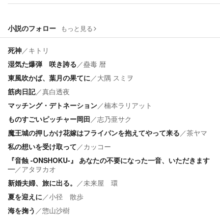
小説のフォロー
もっと見る
死神
／
キトリ
湿気た爆弾 咲き誇る
／
蠱毒 暦
東風吹かば、葉月の果てに
／
大隅 スミヲ
筋肉日記
／
真白透夜
マッチング・デトネーション
／
楠本ラリアット
ものすごいピッチャー岡田
／
志乃亜サク
魔王城の押しかけ花嫁はフライパンを抱えてやって来る
／
茶ヤマ
私の想いを受け取って
／
カッコー
『音蝕 -ONSHOKU-』 あなたの不要になった一音、いただきます
―
／
アタヲカオ
新婚夫婦、旅に出る。
／
未来屋 環
夏を迎えに
／
小径 散歩
海を掬う
／
惣山沙樹