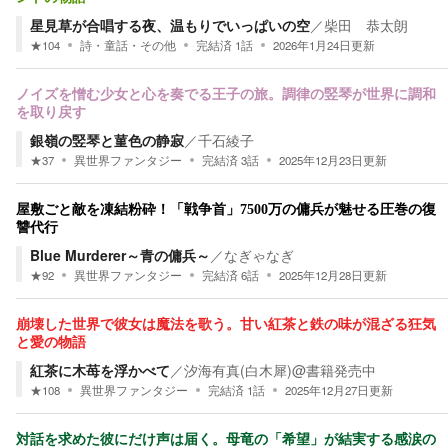
星見草が合唱する夜、温もりでいっぱいの空
／
柴田 恭太朗
★
104
詩・童話・その他
完結済
1
話
2026年1月24日
更新
ノイズを憎む少女と心を奏でる王子の旅。調律の竪琴が世界に調和
を取り戻す
銀嶺の竪琴と菫色の静寂
／
千石綾子
★
37
異世界ファンタジー
完結済
3
話
2025年12月23日
更新
屋敷ごと敵を凍結粉砕！「戦争首」7500万の傭兵が魅せる圧巻の復
讐代行
Blue Murderer～青の傭兵～
／
なぎゃなぎ
★
92
異世界ファンタジー
完結済
6
話
2025年12月28日
更新
崩壊した世界で彼女は魔法を歌う。甘い紅茶と鉄の味が混ざる狂気
と愛の物語
紅茶に木苺を浮かべて
／
汐海有真(白木犀)@書籍発売中
★
108
異世界ファンタジー
完結済
1
話
2025年12月27日
更新
対話を求めた彼にだけ声は届く。母竜の「希望」が結実する感涙の