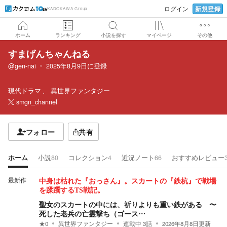
新規登録
ログイン
KADOKAWA Group
ホーム
ランキング
小説を探す
マイページ
その他
すまげんちゃんねる
@gen-nai
2025年8月9日
に登録
現代ドラマ
異世界ファンタジー
smgn_channel
フォロー
共有
ホーム
小説
80
コレクション
4
近況ノート
66
おすすめレビュー
最新作
中身は枯れた『おっさん』。スカートの『鉄杭』で戦場
を蹂躙するTS戦記。
聖女のスカートの中には、祈りよりも重い鉄がある 〜
死した老兵の亡霊撃ち（ゴース…
★
0
異世界ファンタジー
連載中
3
話
2026年8月8日
更新