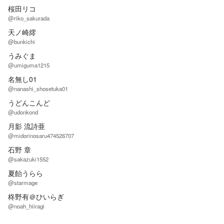
桜田リコ
@riko_sakurada
天ノ崎䌢
@bunkichi
うみぐま
@umiguma1215
名無し01
@nanashi_shosetuka01
うどんこんど
@udonkond
月影 流詩亜
@midorinosaru474526707
石野 章
@sakazuki1552
夏飴うらら
@starmage
柊野有＠ひいらぎ
@noah_hiiragi