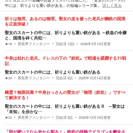
カクヨムコン11短編やお題フェス11で作成した、「聖女のスカートの
中には、祈りよりも重い鉄がある」の短編シリーズ集。
詳しく見る
祈りは無用、あるのは物理。聖女の皮を被った老兵が鋼鉄の国境
を正面突破！
聖女のスカートの中には、祈りよりも重い鉄がある ～鉄血の令嬢
と、国境を砕く共犯…
★
18
異世界ファンタジー
完結済
12
話
2026年3月13日
更新
中身は枯れた老兵。ドレスの下の『鉄杭』で戦場を蹂躙するTS戦
記
聖女のスカートの中には、祈りよりも重い鉄がある
★
24
異世界ファンタジー
完結済
5
話
2025年12月14日
更新
幽霊？無限回廊？中身おっさんの聖女が「物理（鉄杭）」ですべ
て解決する！
聖女のスカートの中には、祈りよりも重い鉄がある II ～聖女は
「未知」を歩かな…
★
22
異世界ファンタジー
完結済
5
話
2025年12月19日
更新
「殻が硬い？なら外から割る！」鉄杭の排熱でドラゴンを孵化さ