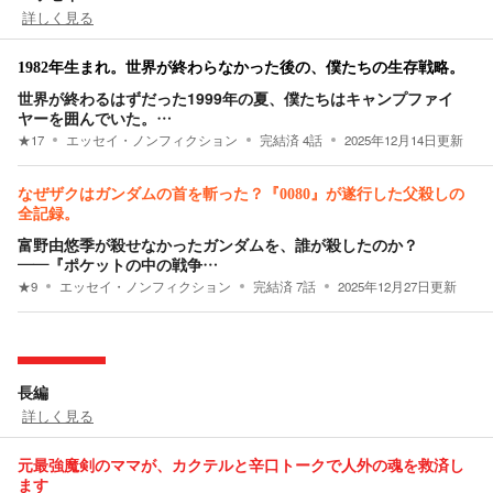
詳しく見る
1982年生まれ。世界が終わらなかった後の、僕たちの生存戦略。
世界が終わるはずだった1999年の夏、僕たちはキャンプファイ
ヤーを囲んでいた。…
★
17
エッセイ・ノンフィクション
完結済
4
話
2025年12月14日
更新
なぜザクはガンダムの首を斬った？『0080』が遂行した父殺しの
全記録。
富野由悠季が殺せなかったガンダムを、誰が殺したのか？
――『ポケットの中の戦争…
★
9
エッセイ・ノンフィクション
完結済
7
話
2025年12月27日
更新
長編
詳しく見る
元最強魔剣のママが、カクテルと辛口トークで人外の魂を救済し
ます