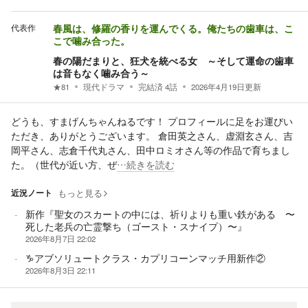
代表作
春風は、修羅の香りを運んでくる。俺たちの歯車は、こ
こで噛み合った。
春の陽だまりと、狂犬を統べる女 ～そして運命の歯車
は音もなく噛み合う～
★
81
現代ドラマ
完結済
4
話
2026年4月19日
更新
どうも、すまげんちゃんねるです！ プロフィールに足をお運びい
ただき、ありがとうございます。 倉田英之さん、虚淵玄さん、吉
岡平さん、志倉千代丸さん、田中ロミオさん等の作品で育ちまし
た。（世代が近い方、ぜ
…続きを読む
近況ノート
もっと見る
新作『聖女のスカートの中には、祈りよりも重い鉄がある 〜
死した老兵の亡霊撃ち（ゴースト・スナイプ）〜』
2026年8月7日 22:02
♑️アブソリュートクラス・カプリコーンマッチ用新作②
2026年8月3日 22:11