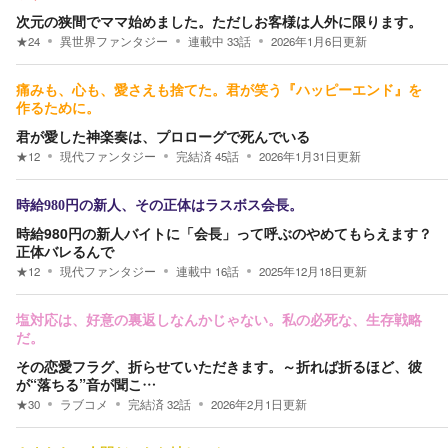
次元の狭間でママ始めました。ただしお客様は人外に限ります。
★
24
異世界ファンタジー
連載中
33
話
2026年1月6日
更新
痛みも、心も、愛さえも捨てた。君が笑う『ハッピーエンド』を
作るために。
君が愛した神楽奏は、プロローグで死んでいる
★
12
現代ファンタジー
完結済
45
話
2026年1月31日
更新
時給980円の新人、その正体はラスボス会長。
時給980円の新人バイトに「会長」って呼ぶのやめてもらえます？
正体バレるんで
★
12
現代ファンタジー
連載中
16
話
2025年12月18日
更新
塩対応は、好意の裏返しなんかじゃない。私の必死な、生存戦略
だ。
その恋愛フラグ、折らせていただきます。～折れば折るほど、彼
が“落ちる”音が聞こ…
★
30
ラブコメ
完結済
32
話
2026年2月1日
更新