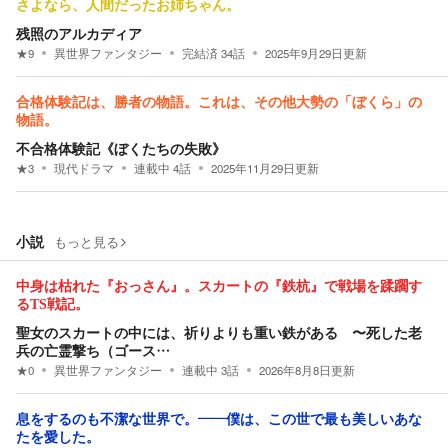
さよなら、人間だったお姉ちゃん。
残照のアルカディア
★
9
異世界ファンタジー
完結済
34
話
2025年9月29日
更新
合格体験記は、勝者の物語。これは、その他大勢の「ぼくら」の
物語。
不合格体験記《ぼくたちの失敗》
★
3
現代ドラマ
連載中
4
話
2025年11月29日
更新
小説
もっと見る
中身は枯れた『おっさん』。スカートの『鉄杭』で戦場を蹂躙す
るTS戦記。
聖女のスカートの中には、祈りよりも重い鉄がある 〜死した老
兵の亡霊撃ち（ゴース…
★
0
異世界ファンタジー
連載中
3
話
2026年8月8日
更新
息をするのも不潔な世界で。――僕は、この世で最も美しいあな
たを愛した。