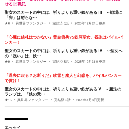
せるTS戦記
聖女のスカートの中には、祈りよりも重い鉄がある III ～戦場に
「卵」は孵らな…
★
6
異世界ファンタジー
完結済
5
話
2025年12月24日
更新
「心臓に値札はつかない」黄金傭兵VS鉄屑聖女。祝砲はパイルバ
ンカー！
聖女のスカートの中には、祈りよりも重い鉄がある IV ～聖女へ
の「祝い」は、鉄…
★
9
異世界ファンタジー
完結済
5
話
2025年12月31日
更新
「過去に戻る？お断りだ」吹雪と魔人と幻惑を、パイルバンカー
で貫け！
聖女のスカートの中には、祈りよりも重い鉄がある V ～魔法の
ランプは、「鉄の意…
★
15
異世界ファンタジー
完結済
5
話
2026年1月8日
更新
エッセイ