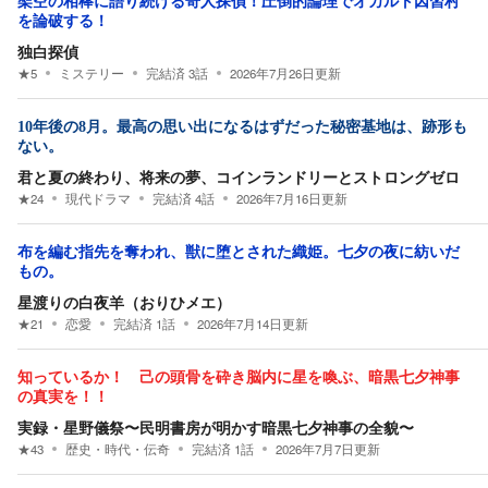
架空の相棒に語り続ける奇人探偵！圧倒的論理でオカルト因習村
を論破する！
独白探偵
★
5
ミステリー
完結済
3
話
2026年7月26日
更新
10年後の8月。最高の思い出になるはずだった秘密基地は、跡形も
ない。
君と夏の終わり、将来の夢、コインランドリーとストロングゼロ
★
24
現代ドラマ
完結済
4
話
2026年7月16日
更新
布を編む指先を奪われ、獣に堕とされた織姫。七夕の夜に紡いだ
もの。
星渡りの白夜羊（おりひメエ）
★
21
恋愛
完結済
1
話
2026年7月14日
更新
知っているか！ 己の頭骨を砕き脳内に星を喚ぶ、暗黒七夕神事
の真実を！！
実録・星野儀祭〜民明書房が明かす暗黒七夕神事の全貌〜
★
43
歴史・時代・伝奇
完結済
1
話
2026年7月7日
更新