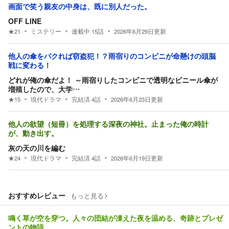
画面で笑う親友の中身は、既に別人だった。
OFF LINE
★
21
ミステリー
連載中
15
話
2026年6月29日
更新
他人の傘をパクれば窃盗犯！？雨宿りのコンビニが命懸けの頭脳
戦に変わる！
どれが俺の傘だよ！ ～雨宿りしたコンビニで透明なビニール傘が
増殖したので、大学…
★
15
現代ドラマ
完結済
4
話
2026年6月23日
更新
他人の欲望（短冊）を処理する深夜の神社。止まった俺の時計
が、動き出す。
灰の天の川を編む
★
24
現代ドラマ
完結済
4
話
2026年6月19日
更新
おすすめレビュー
もっと見る
鳴く草が空を穿つ。人々の団結が凍えた夜を温める、奇跡とプレゼ
ントの物語