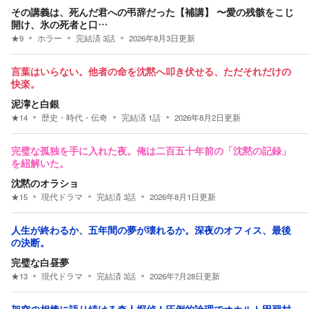
その講義は、死んだ君への弔辞だった【補講】 〜愛の残骸をこじ
開け、氷の死者と口…
★
9
ホラー
完結済
3
話
2026年8月3日
更新
言葉はいらない。他者の命を沈黙へ叩き伏せる、ただそれだけの
快楽。
泥濘と白銀
★
14
歴史・時代・伝奇
完結済
1
話
2026年8月2日
更新
完璧な孤独を手に入れた夜。俺は二百五十年前の「沈黙の記録」
を紐解いた。
沈黙のオラショ
★
15
現代ドラマ
完結済
3
話
2026年8月1日
更新
人生が終わるか、五年間の夢が壊れるか。深夜のオフィス、最後
の決断。
完璧な白昼夢
★
13
現代ドラマ
完結済
3
話
2026年7月28日
更新