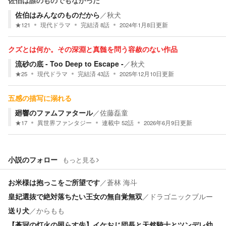
佐伯は誰のものでもなかった
佐伯はみんなのものだから
／
秋犬
★
121
現代ドラマ
完結済
8
話
2024年1月8日
更新
クズとは何か。その深淵と真髄を問う容赦のない作品
流砂の底 - Too Deep to Escape -
／
秋犬
★
25
現代ドラマ
完結済
43
話
2025年12月10日
更新
五感の描写に溺れる
廻響のファムファタール
／
佐藤磊童
★
17
異世界ファンタジー
連載中
52
話
2026年6月9日
更新
小説のフォロー
もっと見る
お米様は抱っこをご所望です
／
蒼林 海斗
皇妃選抜で絶対落ちたい王女の無自覚無双
／
ドラゴニックブルー
送り犬
／
からもも
【蒼冠の灯火の照らす先】イケおじ団長と天然騎士とツンデレ幼