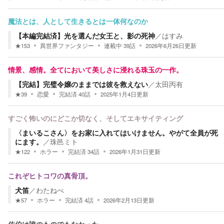
魔法とは、人として生きるとは一体何なのか
【本編完結済】光を選んだ女王と、影の死神
／
はすみ
★
153
異世界ファンタジー
連載中
39
話
2026年6月26日
更新
情景、感情。全てにおいて美しさに浸れる珠玉の一作。
【完結】完璧令嬢のままでは彼を救えない
／
太田丙有
★
39
恋愛
完結済
40
話
2025年1月4日
更新
すごく怖いのにどこか切なく、そしてエキサイティング
〈まいるこさん〉をお家に入れてはいけません。やがて全員が死
にます。
／
珠邑ミト
★
122
ホラー
完結済
34
話
2026年1月31日
更新
これぞヒトコワの真骨頂。
犬笛
／
わたねべ
★
57
ホラー
完結済
4
話
2026年2月13日
更新