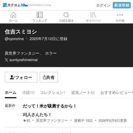
新規登録
ログイン
KADOKAWA Group
ホーム
ランキング
小説を探す
マイページ
その他
住吉スミヨシ
@cyororina
2025年7月12日
に登録
異世界ファンタジー
ホラー
sumiyoshimeimai
フォロー
共有
ホーム
小説
10
コレクション
1
近況ノート
42
おすすめレビュー
最新作
だって！米が跋扈するから！
刈人さんたち！
★
42
異世界ファンタジー
連載中
15
話
2026年8月8日
更新