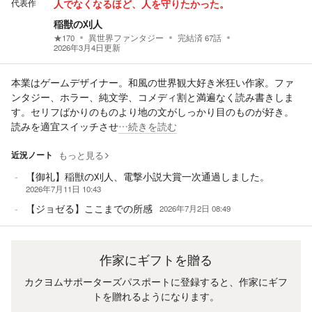
代表作
人でなくなるほど、人を守りたかった。
稲獣の刈人
★
170
異世界ファンタジー
完結済
67
話
2026年3月4日
更新
本業はゲームデザイナー。和風の世界観大好き米狂い作家。ファ
ンタジー、ホラー、純文学、コメディ割と満遍なく読み書きしま
す。セリフばかりのものより地の文がしっかり目のものが好き。
読みを適宜スイッチさせ
…続きを読む
近況ノート
もっと見る
【御礼】稲獣の刈人、電撃小説大賞一次通過しました。
2026年7月11日 10:43
【ジョゼる】ここまでの所感
2026年7月2日 08:49
作家にギフトを贈る
カクヨムサポーターズパスポートに登録すると、作家にギフ
トを贈れるようになります。