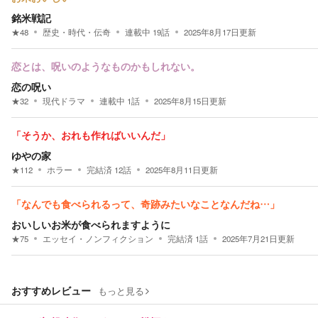
銘米戦記
★
48
歴史・時代・伝奇
連載中
19
話
2025年8月17日
更新
恋とは、呪いのようなものかもしれない。
恋の呪い
★
32
現代ドラマ
連載中
1
話
2025年8月15日
更新
「そうか、おれも作ればいいんだ」
ゆやの家
★
112
ホラー
完結済
12
話
2025年8月11日
更新
「なんでも食べられるって、奇跡みたいなことなんだね…」
おいしいお米が食べられますように
★
75
エッセイ・ノンフィクション
完結済
1
話
2025年7月21日
更新
おすすめレビュー
もっと見る