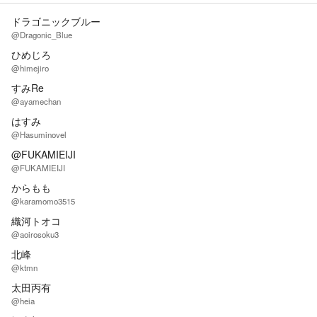
ドラゴニックブルー
@Dragonic_Blue
ひめじろ
@himejiro
すみRe
@ayamechan
はすみ
@Hasuminovel
@FUKAMIEIJI
@FUKAMIEIJI
からもも
@karamomo3515
織河トオコ
@aoirosoku3
北峰
@ktmn
太田丙有
@heia