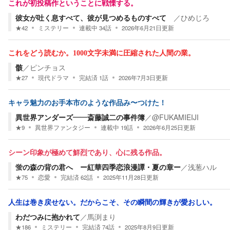
これが初投稿作ということに戦慄する。
彼女が吐く息すべて、彼が見つめるものすべて
／
ひめじろ
★
42
ミステリー
連載中
34
話
2026年6月21日
更新
これをどう読むか。1000文字未満に圧縮された人間の業。
骸
／
ピンチョス
★
27
現代ドラマ
完結済
1
話
2026年7月3日
更新
キャラ魅力のお手本市のような作品み〜つけた！
異世界アンダーズ――斎藤誠二の事件簿
／
@FUKAMIEIJI
★
9
異世界ファンタジー
連載中
19
話
2026年6月25日
更新
シーン印象が極めて鮮烈であり、心に残る作品。
蛍の森の背の君へ ー紅華四季恋浪漫譚・夏の章ー
／
浅葱ハル
★
75
恋愛
完結済
62
話
2025年11月28日
更新
人生は巻き戻せない。だからこそ、その瞬間の輝きが愛おしい。
わだつみに抱かれて
／
馬渕まり
★
186
ミステリー
完結済
74
話
2025年8月9日
更新