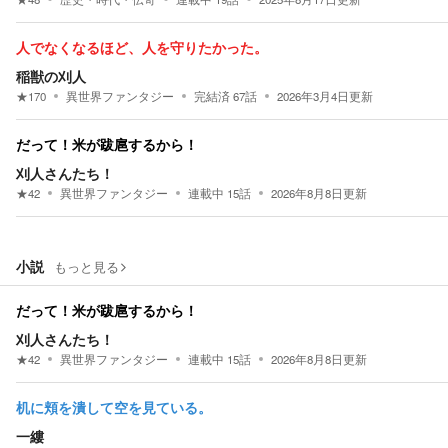
人でなくなるほど、人を守りたかった。
稲獣の刈人
★
170
異世界ファンタジー
完結済
67
話
2026年3月4日
更新
だって！米が跋扈するから！
刈人さんたち！
★
42
異世界ファンタジー
連載中
15
話
2026年8月8日
更新
小説
もっと見る
だって！米が跋扈するから！
刈人さんたち！
★
42
異世界ファンタジー
連載中
15
話
2026年8月8日
更新
机に頬を潰して空を見ている。
一縷