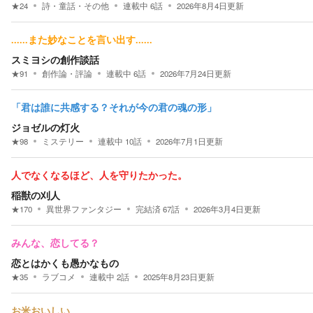
★
24
詩・童話・その他
連載中
6
話
2026年8月4日
更新
......また妙なことを言い出す......
スミヨシの創作談話
★
91
創作論・評論
連載中
6
話
2026年7月24日
更新
「君は誰に共感する？それが今の君の魂の形」
ジョゼルの灯火
★
98
ミステリー
連載中
10
話
2026年7月1日
更新
人でなくなるほど、人を守りたかった。
稲獣の刈人
★
170
異世界ファンタジー
完結済
67
話
2026年3月4日
更新
みんな、恋してる？
恋とはかくも愚かなもの
★
35
ラブコメ
連載中
2
話
2025年8月23日
更新
お米おいしい