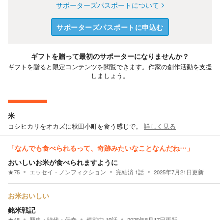
サポーターズパスポートについて
サポーターズパスポートに申込む
ギフトを贈って最初のサポーターになりませんか？
ギフトを贈ると限定コンテンツを閲覧できます。作家の創作活動を支援
しましょう。
米
コシヒカリをオカズに秋田小町を食う感じで。
詳しく見る
「なんでも食べられるって、奇跡みたいなことなんだね…」
おいしいお米が食べられますように
★
75
エッセイ・ノンフィクション
完結済
1
話
2025年7月21日
更新
お米おいしい
銘米戦記
★
48
歴史・時代・伝奇
連載中
19
話
2025年8月17日
更新