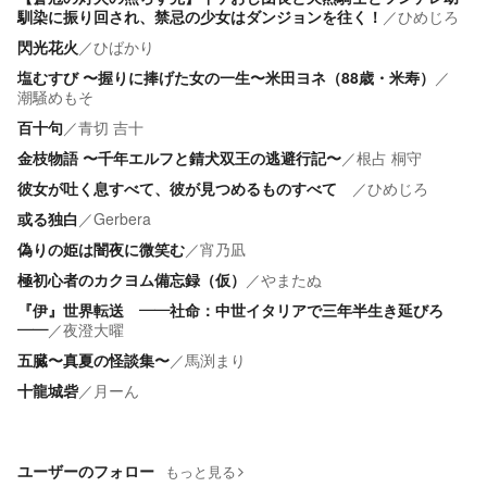
馴染に振り回され、禁忌の少女はダンジョンを往く！
／
ひめじろ
閃光花火
／
ひばかり
塩むすび 〜握りに捧げた女の一生〜米田ヨネ（88歳・米寿）
／
潮騒めもそ
百十句
／
青切 吉十
金枝物語 〜千年エルフと錆犬双王の逃避行記〜
／
根占 桐守
彼女が吐く息すべて、彼が見つめるものすべて
／
ひめじろ
或る独白
／
Gerbera
偽りの姫は闇夜に微笑む
／
宵乃凪
極初心者のカクヨム備忘録（仮）
／
やまたぬ
『伊』世界転送 ――社命：中世イタリアで三年半生き延びろ
――
／
夜澄大曜
五臓〜真夏の怪談集〜
／
馬渕まり
十龍城砦
／
月ーん
ユーザーのフォロー
もっと見る