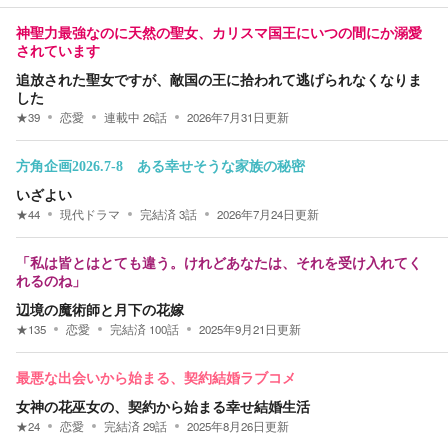
神聖力最強なのに天然の聖女、カリスマ国王にいつの間にか溺愛
されています
追放された聖女ですが、敵国の王に拾われて逃げられなくなりま
した
★
39
恋愛
連載中
26
話
2026年7月31日
更新
方角企画2026.7-8 ある幸せそうな家族の秘密
いざよい
★
44
現代ドラマ
完結済
3
話
2026年7月24日
更新
「私は皆とはとても違う。けれどあなたは、それを受け入れてく
れるのね」
辺境の魔術師と月下の花嫁
★
135
恋愛
完結済
100
話
2025年9月21日
更新
最悪な出会いから始まる、契約結婚ラブコメ
女神の花巫女の、契約から始まる幸せ結婚生活
★
24
恋愛
完結済
29
話
2025年8月26日
更新