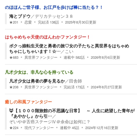
のほほんご世子様、お江戸を歩けば棒に当たる？！
海とブドウ
／
デリカテッセン３８
★
201
恋愛
完結済
138
話
2025年8月30日
更新
はちゃめちゃ天使のほんわかファンタジー！
ボクっ娘転生天使と勇者の旅♡女の子たちと異世界をはちゃめ
ちゃにしちゃいます！☆…
／
こい
★
683
異世界ファンタジー
連載中
582
話
2026年8月6日
更新
凡才少女は、非凡な心を持っている
凡才少女は勇者の夢を見るか
／
田舎師
★
208
異世界ファンタジー
完結済
173
話
2024年8月27日
更新
癒しの和風ファンタジー
🦊【１０００階旅館の不思議な日常】 ～ 人生に絶望した青年が
『あやかし』から引…
／
ぞいや＠舌癌ステージⅣ＠余命は如何に？
★
224
現代ファンタジー
連載中
45
話
2024年12月16日
更新