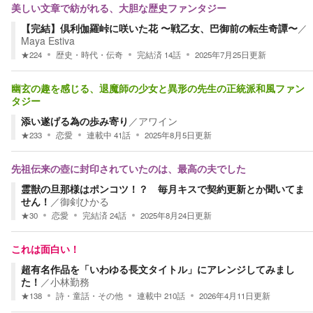
美しい文章で紡がれる、大胆な歴史ファンタジー
【完結】倶利伽羅峠に咲いた花 〜戦乙女、巴御前の転生奇譚〜
／
Maya Estiva
★
224
歴史・時代・伝奇
完結済
14
話
2025年7月25日
更新
幽玄の趣を感じる、退魔師の少女と異形の先生の正統派和風ファン
タジー
添い遂げる為の歩み寄り
／
アワイン
★
233
恋愛
連載中
41
話
2025年8月5日
更新
先祖伝来の壺に封印されていたのは、最高の夫でした
霊獣の旦那様はポンコツ！？ 毎月キスで契約更新とか聞いてま
せん！
／
御剣ひかる
★
30
恋愛
完結済
24
話
2025年8月24日
更新
これは面白い！
超有名作品を「いわゆる長文タイトル」にアレンジしてみまし
た！
／
小林勤務
★
138
詩・童話・その他
連載中
210
話
2026年4月11日
更新