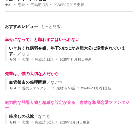
★
31
恋愛
完結済
2
話
2023年2月22日
更新
おすすめレビュー
もっと見る
幸せになって、と願わずにはいられない
いきおくれ病弱令嬢、年下のはにかみ屋大公に溺愛されていま
す。
／
もも
★
46
恋愛
完結済
22
話
2025年11月15日
更新
先輩は、僕の大切な人だから
血管都市の倫理問題
／
なごち
★
34
現代ファンタジー
完結済
50
話
2024年11月2日
更新
魅力的な登場人物と精緻な設定が光る、素敵な和風恋愛ファンタジ
ー
時戻しの花嫁
／
なごち
★
18
恋愛
完結済
36
話
2025年8月31日
更新