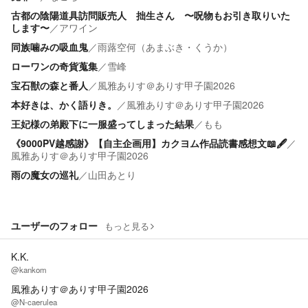
古都の陰陽道具訪問販売人 拙生さん 〜呪物もお引き取りいた
します〜
／
アワイン
同族噛みの吸血鬼
／
雨蕗空何（あまぶき・くうか）
ローワンの奇貨蒐集
／
雪峰
宝石獣の森と番人
／
風雅ありす＠ありす甲子園2026
本好きは、かく語りき。
／
風雅ありす＠ありす甲子園2026
王妃様の弟殿下に一服盛ってしまった結果
／
もも
《9000PV越感謝》【自主企画用】カクヨム作品読書感想文📖🖋
／
風雅ありす＠ありす甲子園2026
雨の魔女の巡礼
／
山田あとり
ユーザーのフォロー
もっと見る
K.K.
@kankom
風雅ありす＠ありす甲子園2026
@N-caerulea