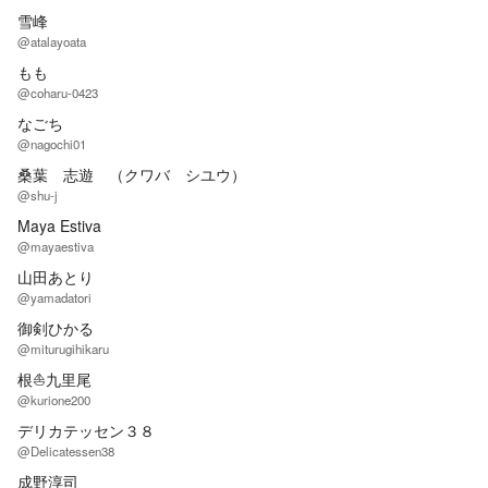
雪峰
@atalayoata
もも
@coharu-0423
なごち
@nagochi01
桑葉 志遊 （クワバ シユウ）
@shu-j
Maya Estiva
@mayaestiva
山田あとり
@yamadatori
御剣ひかる
@miturugihikaru
根⛵九里尾
@kurione200
デリカテッセン３８
@Delicatessen38
成野淳司