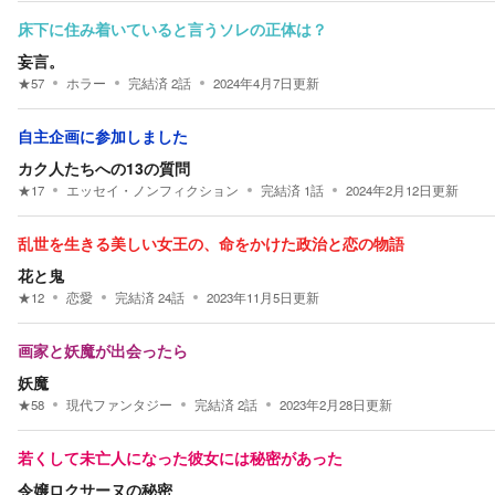
床下に住み着いていると言うソレの正体は？
妄言。
★
57
ホラー
完結済
2
話
2024年4月7日
更新
自主企画に参加しました
カク人たちへの13の質問
★
17
エッセイ・ノンフィクション
完結済
1
話
2024年2月12日
更新
乱世を生きる美しい女王の、命をかけた政治と恋の物語
花と鬼
★
12
恋愛
完結済
24
話
2023年11月5日
更新
画家と妖魔が出会ったら
妖魔
★
58
現代ファンタジー
完結済
2
話
2023年2月28日
更新
若くして未亡人になった彼女には秘密があった
令嬢ロクサーヌの秘密