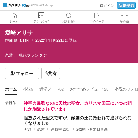
新規登録
ログイン
KADOKAWA Group
ホーム
ランキング
小説を探す
マイページ
その他
愛崎アリサ
@arisa_aisaki
2022年11月22日
に登録
恋愛
現代ファンタジー
フォロー
共有
ホーム
小説
9
近況ノート
62
おすすめレビュー
128
小説のフォ
最新作
神聖力最強なのに天然の聖女、カリスマ国王にいつの間
にか溺愛されています
追放された聖女ですが、敵国の王に拾われて逃げられな
くなりました
★
39
恋愛
連載中
26
話
2026年7月31日
更新