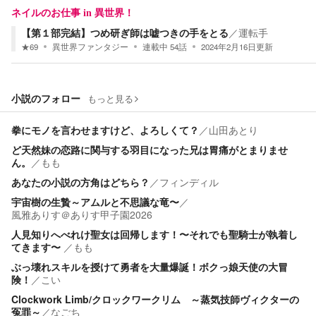
ネイルのお仕事 in 異世界！
【第１部完結】つめ研ぎ師は嘘つきの手をとる
／
運転手
★
69
異世界ファンタジー
連載中
54
話
2024年2月16日
更新
小説のフォロー
もっと見る
拳にモノを言わせますけど、よろしくて？
／
山田あとり
ど天然妹の恋路に関与する羽目になった兄は胃痛がとまりませ
ん。
／
もも
あなたの小説の方角はどちら？
／
フィンディル
宇宙樹の生贄～アムルと不思議な竜〜
／
風雅ありす＠ありす甲子園2026
人見知りへべれけ聖女は回帰します！〜それでも聖騎士が執着し
てきます〜
／
もも
ぶっ壊れスキルを授けて勇者を大量爆誕！ボクっ娘天使の大冒
険！
／
こい
Clockwork Limb/クロックワークリム ～蒸気技師ヴィクターの
冤罪～
／
なごち