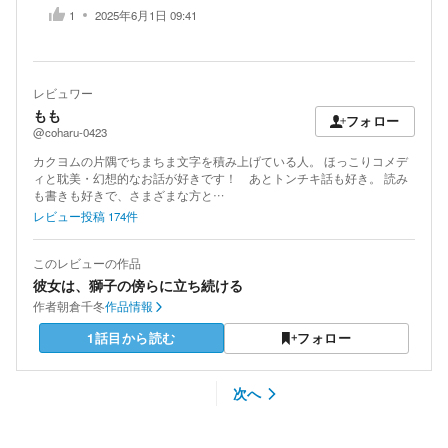
1
2025年6月1日 09:41
レビュワー
もも
フォロー
@coharu-0423
カクヨムの片隅でちまちま文字を積み上げている人。 ほっこりコメデ
ィと耽美・幻想的なお話が好きです！ あとトンチキ話も好き。 読み
も書きも好きで、さまざまな方と…
レビュー投稿
174
件
このレビューの作品
彼女は、獅子の傍らに立ち続ける
作者
朝倉千冬
作品情報
1話目から読む
フォロー
次へ