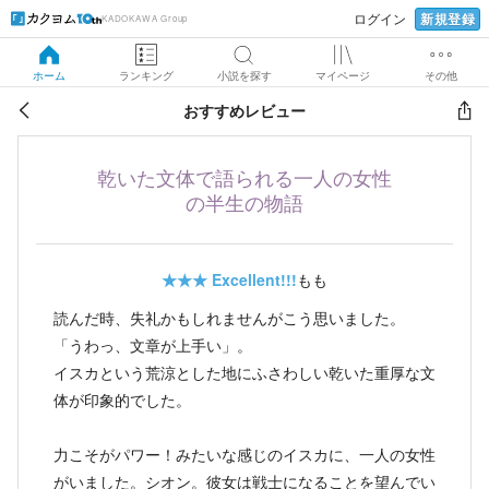
新規登録
ログイン
KADOKAWA Group
ホーム
ランキング
小説を探す
マイページ
その他
おすすめレビュー
乾いた文体で語られる一人の女性
の半生の物語
★★★
Excellent!!!
もも
読んだ時、失礼かもしれませんがこう思いました。
「うわっ、文章が上手い」。
イスカという荒涼とした地にふさわしい乾いた重厚な文
体が印象的でした。
力こそがパワー！みたいな感じのイスカに、一人の女性
がいました。シオン。彼女は戦士になることを望んでい