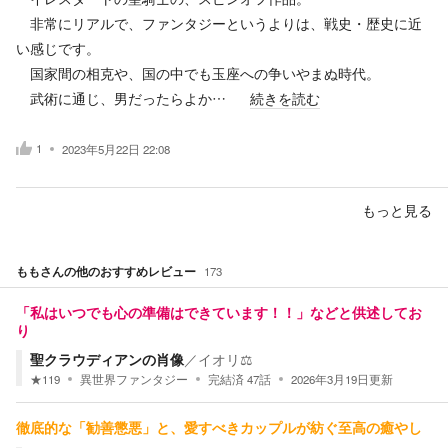
非常にリアルで、ファンタジーというよりは、戦史・歴史に近
い感じです。
国家間の相克や、国の中でも玉座への争いやまぬ時代。
武術に通じ、男だったらよか…
続きを読む
1
2023年5月22日 22:08
もっと見る
もも
さんの他のおすすめレビュー
173
「私はいつでも心の準備はできています！！」などと供述してお
り
聖クラウディアンの肖像
／
イオリ⚖️
★
119
異世界ファンタジー
完結済
47
話
2026年3月19日
更新
徹底的な「勧善懲悪」と、愛すべきカップルが紡ぐ至高の癒やし