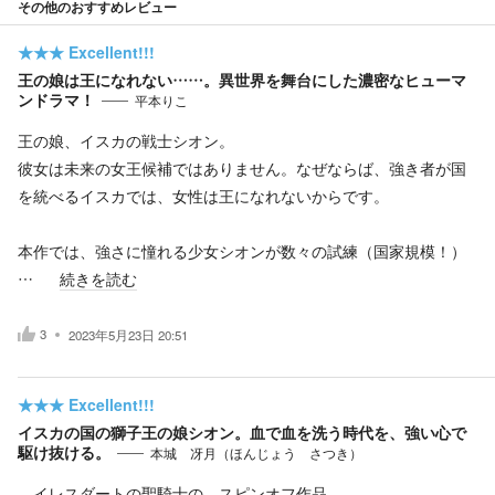
その他のおすすめレビュー
★★★
Excellent!!!
王の娘は王になれない……。異世界を舞台にした濃密なヒューマ
ンドラマ！
平本りこ
王の娘、イスカの戦士シオン。
彼女は未来の女王候補ではありません。なぜならば、強き者が国
を統べるイスカでは、女性は王になれないからです。
本作では、強さに憧れる少女シオンが数々の試練（国家規模！）
…
続きを読む
3
2023年5月23日 20:51
★★★
Excellent!!!
イスカの国の獅子王の娘シオン。血で血を洗う時代を、強い心で
駆け抜ける。
本城 冴月（ほんじょう さつき）
イレスダートの聖騎士の、スピンオフ作品。