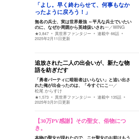
「よし。早く終わらせて、何事もなか
ったように戻ろう！」
無名の兵士、実は世界最強 ～平凡な兵士でいたい
のに、なぜか周囲から英雄扱いされ…
／
WING
★
3,847
異世界ファンタジー
連載中
66
話
2025年2月11日
更新
追放された二人の出会いが、新たな物
語を紡ぎだす
「勇者パーティに暗殺者はいらない」と追い出さ
れた俺が出会ったのは、「今すぐにこ…
／
松尾 からすけ
★
1,573
異世界ファンタジー
連載中
135
話
2025年3月31日
更新
【30万PV感謝】その聖女、俗物につ
き。
本物の聖女が現れたので、ニセ聖女のお前はもう