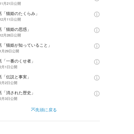
11月21日
公開
9話「猫姫のたくらみ」
12月11日
公開
0話「猫姫の思惑」
12月28日
公開
1話「猫姫が知っていること」
年1月29日
公開
2話「一番のくせ者」
年2月1日
公開
3話「伝説と事実」
年2月2日
公開
4話「消された歴史」
年2月3日
公開
先頭に戻る