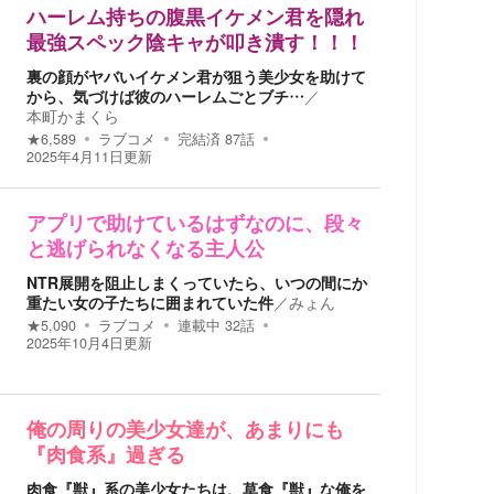
ハーレム持ちの腹黒イケメン君を隠れ
最強スペック陰キャが叩き潰す！！！
裏の顔がヤバいイケメン君が狙う美少女を助けて
から、気づけば彼のハーレムごとブチ…
／
本町かまくら
★
6,589
ラブコメ
完結済
87
話
2025年4月11日
更新
アプリで助けているはずなのに、段々
と逃げられなくなる主人公
NTR展開を阻止しまくっていたら、いつの間にか
重たい女の子たちに囲まれていた件
／
みょん
★
5,090
ラブコメ
連載中
32
話
2025年10月4日
更新
俺の周りの美少女達が、あまりにも
『肉食系』過ぎる
肉食『獣』系の美少女たちは、草食『獣』な俺を