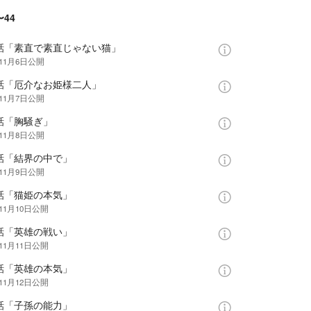
〜44
1話「素直で素直じゃない猫」
年11月6日
公開
2話「厄介なお姫様二人」
年11月7日
公開
話「胸騒ぎ」
年11月8日
公開
4話「結界の中で」
年11月9日
公開
5話「猫姫の本気」
11月10日
公開
6話「英雄の戦い」
11月11日
公開
7話「英雄の本気」
11月12日
公開
8話「子孫の能力」