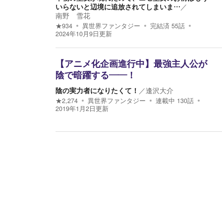
いらないと辺境に追放されてしまいま…
／
南野 雪花
★
934
異世界ファンタジー
完結済
55
話
2024年10月9日
更新
【アニメ化企画進行中】最強主人公が
陰で暗躍する――！
陰の実力者になりたくて！
／
逢沢大介
★
2,274
異世界ファンタジー
連載中
130
話
2019年1月2日
更新