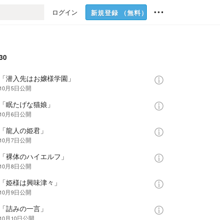
ログイン
新規登録
（無料）
30
話「潜入先はお嬢様学園」
年10月5日
公開
話「眠たげな猫娘」
年10月6日
公開
話「龍人の姫君」
年10月7日
公開
話「裸体のハイエルフ」
年10月8日
公開
話「姫様は興味津々」
年10月9日
公開
話「詰みの一言」
10月10日
公開