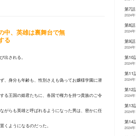
第7
2024年
第8
2024年
の中、英雄は裏舞台で無
する
第9
2024年
び出される。
第10
2024年
第1
ず、身分も年齢も、性別さえも偽ってお嬢様学園に潜
2024年
第12
する王国の姫君たちに、各国で権力を持つ貴族のご令
2024年
第1
ながらも英雄と呼ばれるようになった男は、密かに任
2024年
第1
置くようになるのだった。
2024年