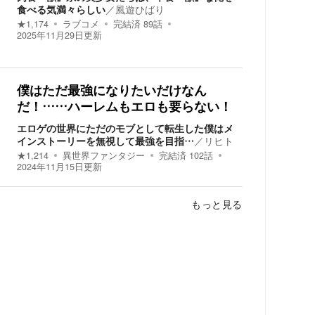
食べる気満々らしい
／
風遊ひばり
★
1,174
ラブコメ
完結済
89
話
2025年11月29日
更新
僕はただ最強になりたいだけなん
だ！……ハーレムもエロも要らない！
エロゲの世界にただのモブとして転生した僕はメ
インストーリーを無視して最強を目指…
／
リヒト
★
1,214
異世界ファンタジー
完結済
102
話
2024年11月15日
更新
もっと見る