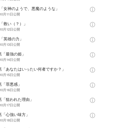
話「女神のようで、悪魔のような」
10月11日
公開
話「救い（？）」
10月12日
公開
話「英雄の力」
10月13日
公開
話「最強の姫」
10月14日
公開
1話「あなたはいったい何者ですか？」
10月15日
公開
話「罪悪感」
10月16日
公開
3話「狙われた理由」
10月17日
公開
4話「心強い味方」
10月18日
公開