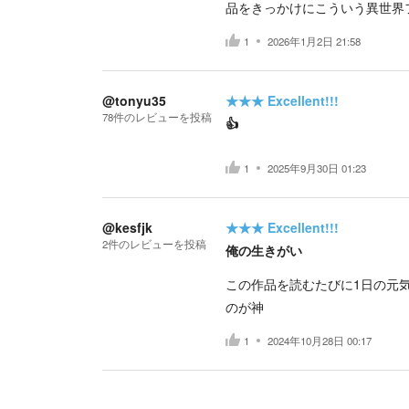
品をきっかけにこういう異世界
1
2026年1月2日 21:58
@tonyu35
★★★
Excellent!!!
78
件の
レビューを投稿
👍
1
2025年9月30日 01:23
@kesfjk
★★★
Excellent!!!
2
件の
レビューを投稿
俺の生きがい
この作品を読むたびに1日の元
のが神
1
2024年10月28日 00:17