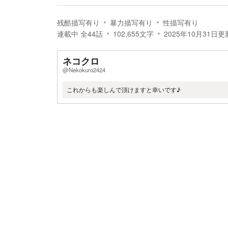
残酷描写有り
暴力描写有り
性描写有り
連載中
全
44
話
102,655
文字
2025年10月31日
更
ネコクロ
@Nekokuro2424
これからも楽しんで頂けますと幸いです♪