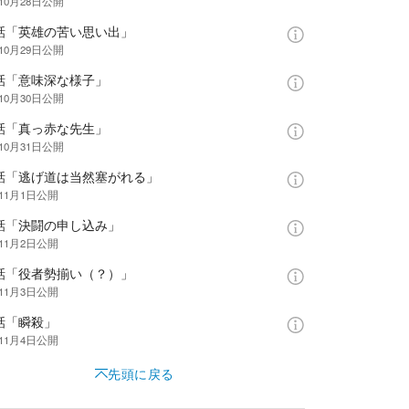
10月28日
公開
4話「英雄の苦い思い出」
10月29日
公開
5話「意味深な様子」
10月30日
公開
6話「真っ赤な先生」
10月31日
公開
7話「逃げ道は当然塞がれる」
年11月1日
公開
8話「決闘の申し込み」
年11月2日
公開
9話「役者勢揃い（？）」
年11月3日
公開
話「瞬殺」
年11月4日
公開
先頭に戻る