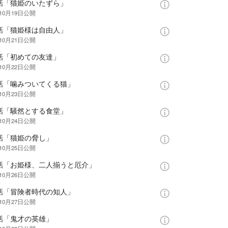
5話「猫姫のいたずら」
10月19日
公開
6話「猫姫様は自由人」
10月21日
公開
7話「初めての友達」
10月22日
公開
8話「噛みついてくる猫」
10月23日
公開
9話「騒然とする食堂」
10月24日
公開
0話「猫姫の脅し」
10月25日
公開
1話「お姫様、二人揃うと厄介」
10月26日
公開
2話「冒険者時代の知人」
10月27日
公開
3話「鬼才の英雄」