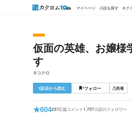
マイページ
小説を探す
ネク
仮面の英雄、お嬢様
す
ネコクロ
1話目から読む
フォロー
共有
★
604
237
応援コメント
1,757
小説のフォロワー