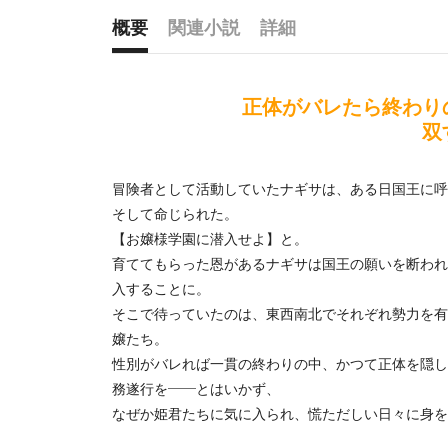
概要
関連小説
詳細
概要
正体がバレたら終わり
双
冒険者として活動していたナギサは、ある日国王に呼
そして命じられた。
【お嬢様学園に潜入せよ】と。
育ててもらった恩があるナギサは国王の願いを断われ
入することに。
そこで待っていたのは、東西南北でそれぞれ勢力を有
嬢たち。
性別がバレれば一貫の終わりの中、かつて正体を隠し
務遂行を――とはいかず、
なぜか姫君たちに気に入られ、慌ただしい日々に身を