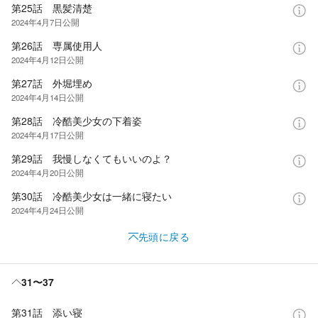
第25話 黒髪清楚
2024年4月7日
公開
第26話 専属使用人
2024年4月12日
公開
第27話 外堀埋め
2024年4月14日
公開
第28話 冷酷美少女の下着姿
2024年4月17日
公開
第29話 我慢しなくてもいいのよ？
2024年4月20日
公開
第30話 冷酷美少女は一緒に寝たい
2024年4月24日
公開
先頭に戻る
31〜37
第31話 添い寝