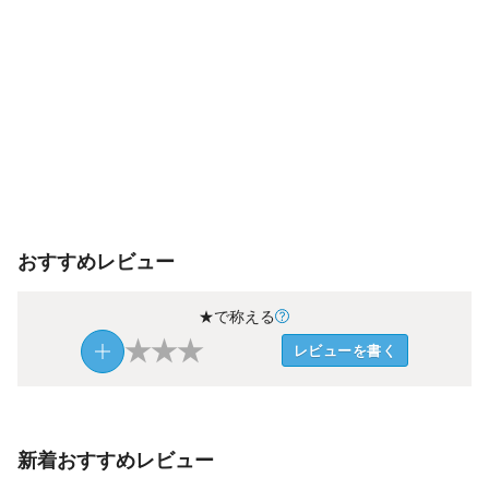
おすすめレビュー
★で称える
★
★
★
レビューを書く
新着おすすめレビュー