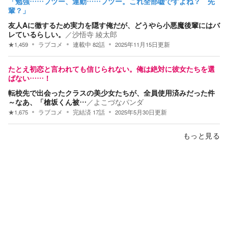
「勉強……フツー、運動……フツー。これ全部嘘ですよね？ 先
輩？」
友人Aに徹するため実力を隠す俺だが、どうやら小悪魔後輩にはバ
レているらしい。
／
沙悟寺 綾太郎
★
1,459
ラブコメ
連載中
82
話
2025年11月15日
更新
たとえ初恋と言われても信じられない。俺は絶対に彼女たちを選
ばない……！
転校先で出会ったクラスの美少女たちが、全員使用済みだった件
～なあ、「槍坂くん被…
／
よこづなパンダ
★
1,675
ラブコメ
完結済
17
話
2025年5月30日
更新
もっと見る