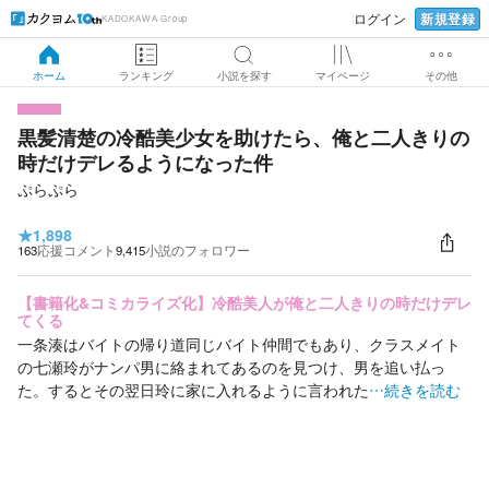
新規登録
ログイン
KADOKAWA Group
ホーム
ランキング
小説を探す
マイページ
その他
黒髪清楚の冷酷美少女を助けたら、俺と二人きりの
時だけデレるようになった件
ぷらぷら
★
1,898
163
応援コメント
9,415
小説のフォロワー
【書籍化&コミカライズ化】冷酷美人が俺と二人きりの時だけデレ
てくる
一条湊はバイトの帰り道同じバイト仲間でもあり、クラスメイト
の七瀬玲がナンパ男に絡まれてあるのを見つけ、男を追い払っ
た。するとその翌日玲に家に入れるように言われた
…続きを読む