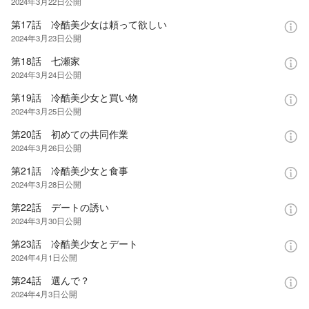
2024年3月22日
公開
第17話 冷酷美少女は頼って欲しい
2024年3月23日
公開
第18話 七瀬家
2024年3月24日
公開
第19話 冷酷美少女と買い物
2024年3月25日
公開
第20話 初めての共同作業
2024年3月26日
公開
第21話 冷酷美少女と食事
2024年3月28日
公開
第22話 デートの誘い
2024年3月30日
公開
第23話 冷酷美少女とデート
2024年4月1日
公開
第24話 選んで？
2024年4月3日
公開