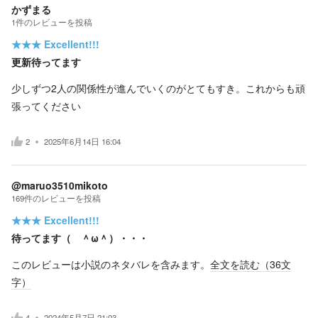
かずまる
1
件の
レビューを投稿
★★★
Excellent!!!
更新待ってます
少しずつ2人の関係性が進んでいくのがとてもすき。これからも頑
張ってください
2
2025年6月14日 16:04
@maruo3510mikoto
169
件の
レビューを投稿
★★★
Excellent!!!
待ってます（ ＾ω＾）・・・
このレビューは小説のネタバレを含みます。
全文を読む（
36
文
字）
4
2024年5月7日 21:03