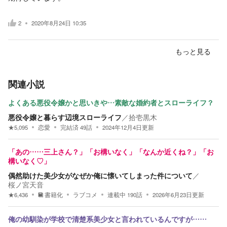
2
2020年8月24日 10:35
もっと見る
関連小説
よくある悪役令嬢かと思いきや…素敵な婚約者とスローライフ？
悪役令嬢と暮らす辺境スローライフ
／
拾壱黒木
★
5,095
恋愛
完結済
49
話
2024年12月4日
更新
「あの……三上さん？」「お構いなく」「なんか近くね？」「お
構いなく♡」
偶然助けた美少女がなぜか俺に懐いてしまった件について
／
桜ノ宮天音
★
6,436
書籍化
ラブコメ
連載中
190
話
2026年6月23日
更新
俺の幼馴染が学校で清楚系美少女と言われているんですが……