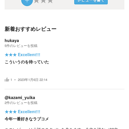
新着おすすめレビュー
hukaya
5
件の
レビューを投稿
★★★
Excellent!!!
こういうのを待っていた
1
2023年1月6日 22:14
@kazami_yuika
2
件の
レビューを投稿
★★★
Excellent!!!
今年一番好きなラブコメ