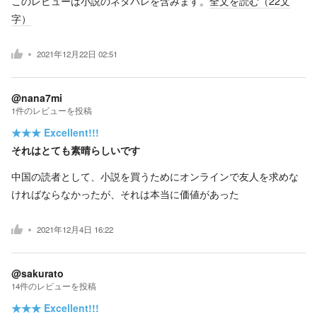
このレビューは小説のネタバレを含みます。
全文を読む（
22
文
字）
2021年12月22日 02:51
@nana7mi
1
件の
レビューを投稿
★★★
Excellent!!!
それはとても素晴らしいです
中国の読者として、小説を買うためにオンラインで友人を求めな
ければならなかったが、それは本当に価値があった
2021年12月4日 16:22
@sakurato
14
件の
レビューを投稿
★★★
Excellent!!!