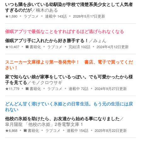
いつも隣を歩いている幼馴染が学校で清楚系美少女として人気者
すぎるのだが
／
楠木のある
★
1,590
ラブコメ
連載中
143
話
2026年5月17日
更新
催眠アプリで最低なことをすればするほど逃げられなくなる
催眠アプリ手に入れたから好き勝手する！
／
みょん
★
10,407
書籍化
ラブコメ
完結済
102
話
2024年4月12日
更新
スニーカー文庫様より第一巻発売中！ 書店、電子で買ってくだ
さい！
家で知らない娘が家事をしているっぽい。でも可愛かったから様
子を見てる
／
モノクロウサギ
★
11,779
書籍化
ラブコメ
連載中
72
話
2024年9月27日
更新
どんどん甘く溶けていく氷姫との日常生活。もう元の生活には戻
れない
他校の氷姫を助けたら、お友達から始める事になりました
／
皐月陽龍 「他校の氷姫」2巻電撃文庫 1
★
6,868
書籍化
ラブコメ
連載中
154
話
2025年8月22日
更新