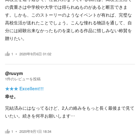
の貴重さは中学校や大学では得られぬものがあると断言できま
す。しかも、このストーリーのようなイベントが有れば、完璧な
高校生活が送れたことでしょう。こんな憧れる物語を通して、自
分には経験出来なかったものを楽しめる作品に惜しみない称賛を
贈りたい。
1
2020年9月6日 01:02
@ruuym
1
件の
レビューを投稿
★★★
Excellent!!!
幸せ。
完結済みにはなってるけど、2人の絡みをもっと長く最後まで見て
いたい。続きを何卒お願いします…
1
2020年9月1日 18:34