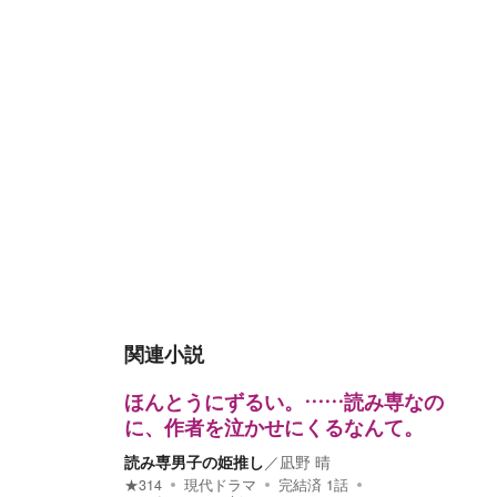
関連小説
ほんとうにずるい。……読み専なの
に、作者を泣かせにくるなんて。
読み専男子の姫推し
／
凪野 晴
★
314
現代ドラマ
完結済
1
話