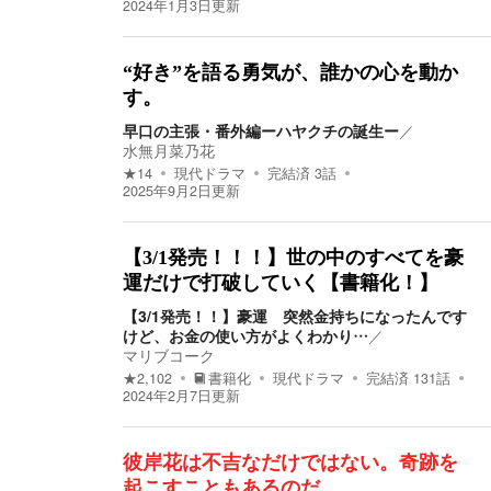
2024年1月3日
更新
“好き”を語る勇気が、誰かの心を動か
す。
早口の主張・番外編ーハヤクチの誕生ー
／
水無月菜乃花
★
14
現代ドラマ
完結済
3
話
2025年9月2日
更新
【3/1発売！！！】世の中のすべてを豪
運だけで打破していく【書籍化！】
【3/1発売！！】豪運 突然金持ちになったんです
けど、お金の使い方がよくわかり…
／
マリブコーク
★
2,102
書籍化
現代ドラマ
完結済
131
話
2024年2月7日
更新
彼岸花は不吉なだけではない。奇跡を
起こすこともあるのだ。