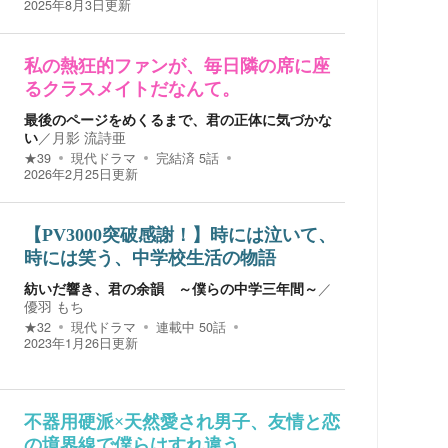
2025年8月3日
更新
私の熱狂的ファンが、毎日隣の席に座
るクラスメイトだなんて。
最後のページをめくるまで、君の正体に気づかな
い
／
月影 流詩亜
★
39
現代ドラマ
完結済
5
話
2026年2月25日
更新
【PV3000突破感謝！】時には泣いて、
時には笑う、中学校生活の物語
紡いだ響き、君の余韻 ～僕らの中学三年間～
／
優羽 もち
★
32
現代ドラマ
連載中
50
話
2023年1月26日
更新
​不器用硬派×天然愛され男子、​友情と恋
の境界線で僕らはすれ違う