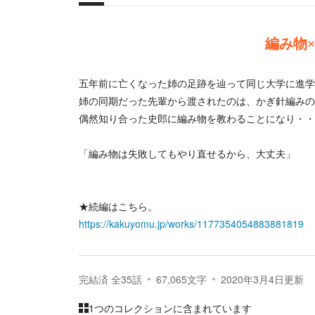
概要
編み物
五年前に亡くなった姉の足跡を辿って同じ大学に進学
姉の同期だった先輩から渡されたのは、かぎ針編みの
偶然知り合った史郎に編み物を教わることになり・・
「編み物は失敗してもやり直せるから、大丈夫」
★続編はこちら。
https://kakuyomu.jp/works/1177354054883881819
完結済
全
35
話
67,065
文字
2020年3月4日
更新
1つのコレクションに含まれています