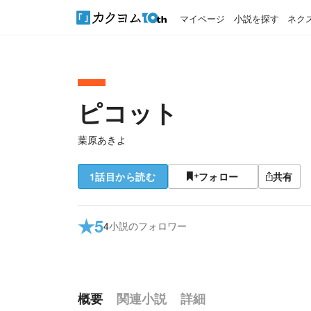
マイページ
小説を探す
ネク
ピコット
葉原あきよ
1話目から読む
フォロー
共有
★
5
4
小説のフォロワー
概要
関連小説
詳細