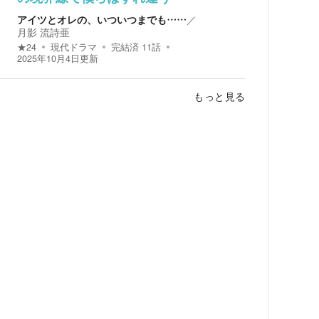
アイツとオレの、いついつまでも……
／
月影 流詩亜
★
24
現代ドラマ
完結済
11
話
2025年10月4日
更新
もっと見る