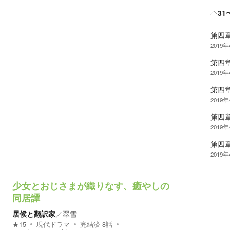
31
第四
2019
第四
2019
第四
2019
第四
2019
第四
2019
少女とおじさまが織りなす、癒やしの
同居譚
居候と翻訳家
／
翠雪
★
15
現代ドラマ
完結済
8
話