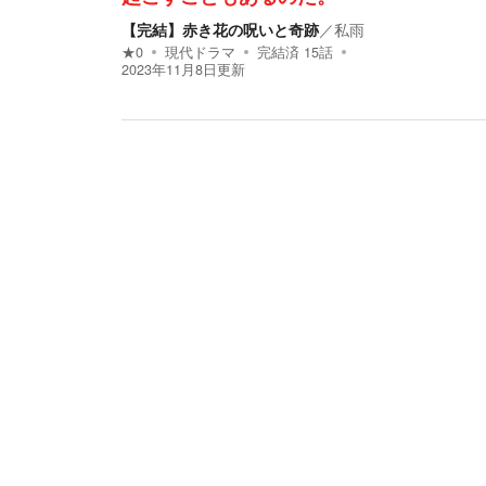
【完結】赤き花の呪いと奇跡
／
私雨
★
0
現代ドラマ
完結済
15
話
2023年11月8日
更新