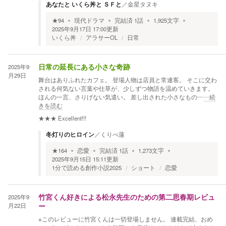
あなたと いくら丼と ＳＦと
／
金星タヌキ
★
94
現代ドラマ
完結済
1
話
1,925
文字
2025年9月17日 17:00
更新
いくら丼
アラサーOL
日常
2025年9
日常の延長にある小さな奇跡
月29日
舞台はありふれたカフェ。 登場人物は店員と常連客。 そこに交わ
される何気ない言葉や仕草が、少しずつ物語を温めていきます。
ほんの一言、さりげない気遣い。 差し出された小さなもの―
…続
きを読む
★★★
Excellent!!!
冬灯りのヒロイン
／
くりべ蓮
★
164
恋愛
完結済
1
話
1,273
文字
2025年9月15日 15:11
更新
1分で読める創作小説2025
ショート
恋愛
2025年9
竹宮くん好きによる松永先生のための第二思春期レビュ
月22日
ー
※このレビューに竹宮くんは一切登場しません。 連載完結、おめ