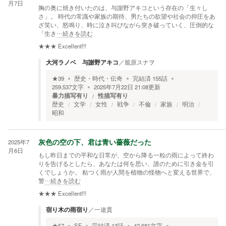
月7日
胸の奥に焼き付いたのは、与謝野アキコという存在の「生々し
さ」。 時代の常識や家族の期待、男たちの欲望や社会の抑圧をあ
ざ笑い、怒鳴り、時に泣き叫びながら突き破っていく、圧倒的な
「生き
…続きを読む
★★★
Excellent!!!
大河ラノベ 与謝野アキコ
／
籠原スナヲ
★
39
歴史・時代・伝奇
完結済
155
話
259,537
文字
2025年7月22日 21:08
更新
暴力描写有り
性描写有り
歴史
文学
女性
戦争
不倫
家族
明治
昭和
2025年7
灰色の空の下、君は青い薔薇だった
月6日
もし昨日までの平和な日常が、空から降る一粒の雨によって終わ
りを告げるとしたら、あなたは何を思い、誰のために引き金を引
くでしょうか。 粘つく雨が人間を植物の怪物へと変える世界で、
警
…続きを読む
★★★
Excellent!!!
宿り木の雨宿り
／
一途貫
★
57
SF
完結済
13
話
42,681
文字