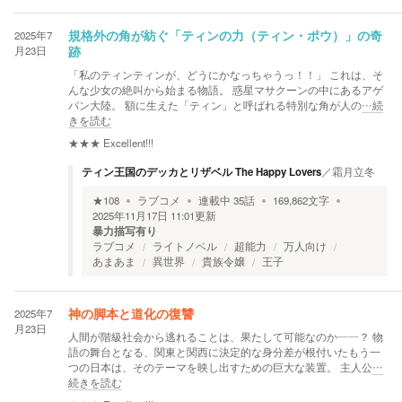
2025年7
規格外の角が紡ぐ「ティンの力（ティン・ポウ）」の奇
月23日
跡
「私のティンティンが、どうにかなっちゃうっ！！」 これは、そ
んな少女の絶叫から始まる物語。 惑星マサクーンの中にあるアゲ
パン大陸。 額に生えた「ティン」と呼ばれる特別な角が人の
…続
きを読む
★★★
Excellent!!!
ティン王国のデッカとリザベル The Happy Lovers
／
霜月立冬
★
108
ラブコメ
連載中
35
話
169,862
文字
2025年11月17日 11:01
更新
暴力描写有り
ラブコメ
ライトノベル
超能力
万人向け
あまあま
異世界
貴族令嬢
王子
2025年7
神の脚本と道化の復讐
月23日
人間が階級社会から逃れることは、果たして可能なのか――？ 物
語の舞台となる、関東と関西に決定的な身分差が根付いたもう一
つの日本は、そのテーマを映し出すための巨大な装置。 主人公
…
続きを読む