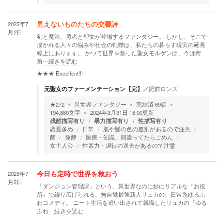
2025年7
見えないものたちの交響詩
月2日
剣と魔法、勇者と聖女が登場するファンタジー。 しかし、そこで
描かれる人々の悩みや社会の軋轢は、私たちの暮らす現実の延長
線上にあります。 かつて世界を救った聖女モルゲンは、今は街
角
…続きを読む
★★★
Excellent!!!
元聖女のファーメンテーション【完】
／
肥前ロンズ
★
272
異世界ファンタジー
完結済
69
話
194,880
文字
2024年3月31日 18:00
更新
残酷描写有り
暴力描写有り
性描写有り
恋愛多め
日常
肌や髪の色の差別があるので注意
菌
発酵
医療・知識、間違ってたらごめん
女主人公
性暴力・虐待の過去があるので注意
2025年7
今日も定時で世界を救おう
月2日
「ダンジョン管理課」という、異世界なのに妙にリアルな『お役
所』で繰り広げられる、無自覚最強新人リュカの、日常系ゆるふ
わコメディ。 ニート生活を追い出されて就職したリュカの『ゆる
ふわ
…続きを読む