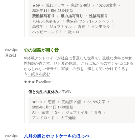
★
59
現代ドラマ
完結済
46
話
102,656
文字
2024年11月5日 23:04
更新
残酷描写有り
暴力描写有り
性描写有り
TSモノ/余命モノ
共依存/ヤンデレ/メンヘラ
高校生
ジュブナイル
青春
インモラル
ハッピーエンド？
微エロ
2025年6
心の回路が開く音
月29日
AI搭載アンドロイドが社会に普及した世界で、孤独な少年とAI女
性教師が過ごす、ひと夏の物語。 これは私たちのすぐそばにある
かもしれない未来の「家族」の形を、優しく問いかけてくるよ
う
…続きを読む
★★★
Excellent!!!
僕と先生の夏休み
／
TWIN
★
113
恋愛
完結済
29
話
55,725
文字
2025年5月11日 17:00
更新
AI
家族
SF
ジュブナイル
青春
アンドロイド
人工知能
2025年6
六月の風とホットケーキのほっぺ