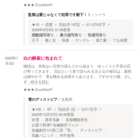
★★★
Excellent!!!
監禁は愛じゃなくて犯罪です殿下！！
／
シーラ
★
15
恋愛
完結済
197
話
511,574
文字
2025年8月9日 21:05
更新
残酷描写有り
暴力描写有り
性描写有り
王子
働く女
執着
ヤンデレ
逃亡劇
でも純愛
2025年7
白の静寂に包まれて
月3日
物語は、何気ない日常の温もりから始まり、ゆっくりと不安が忍
び寄ってきます。 日記という形で語られる主人公の毎日は、最初
は穏やかで、雪を眺める余裕すらあります。 ですがその後、少し
ず
…続きを読む
★★★
Excellent!!!
雪のディストピア
／
文鳥亮
★
126
SF
完結済
1
話
3,011
文字
2024年12月27日 06:30
更新
吹雪
異常気象
首都機能喪失
お題で執筆!! 短編創作フェス
短編創作ﾌｪｽ第二回『雪』
ディストピア
気象パニック
AI不使用