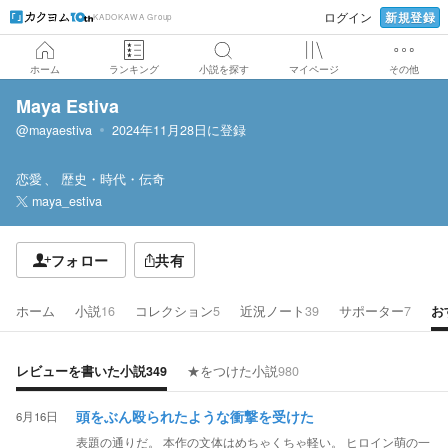
新規登録
ログイン
KADOKAWA Group
ホーム
ランキング
小説を探す
マイページ
その他
Maya Estiva
@mayaestiva
2024年11月28日
に登録
恋愛
歴史・時代・伝奇
maya_estiva
フォロー
共有
ホーム
小説
16
コレクション
5
近況ノート
39
サポーター
7
お
レビューを書いた小説
349
★をつけた小説
980
6月16日
頭をぶん殴られたような衝撃を受けた
表題の通りだ。 本作の文体はめちゃくちゃ軽い。 ヒロイン萌の一