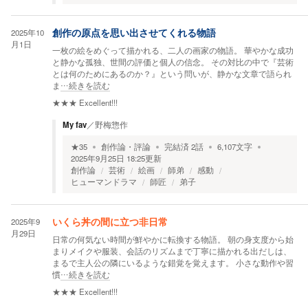
2025年10
創作の原点を思い出させてくれる物語
月1日
一枚の絵をめぐって描かれる、二人の画家の物語。 華やかな成功
と静かな孤独、世間の評価と個人の信念。 その対比の中で『芸術
とは何のためにあるのか？』という問いが、静かな文章で語られ
ま
…続きを読む
★★★
Excellent!!!
My fav
／
野梅惣作
★
35
創作論・評論
完結済
2
話
6,107
文字
2025年9月25日 18:25
更新
創作論
芸術
絵画
師弟
感動
ヒューマンドラマ
師匠
弟子
2025年9
いくら丼の間に立つ非日常
月29日
日常の何気ない時間が鮮やかに転換する物語。 朝の身支度から始
まりメイクや服装、会話のリズムまで丁寧に描かれる出だしは、
まるで主人公の隣にいるような錯覚を覚えます。 小さな動作や習
慣
…続きを読む
★★★
Excellent!!!