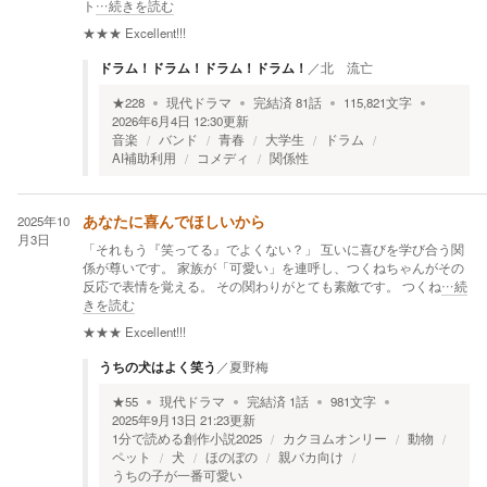
ト
…続きを読む
★★★
Excellent!!!
ドラム！ドラム！ドラム！ドラム！
／
北 流亡
★
228
現代ドラマ
完結済
81
話
115,821
文字
2026年6月4日 12:30
更新
音楽
バンド
青春
大学生
ドラム
AI補助利用
コメディ
関係性
2025年10
あなたに喜んでほしいから
月3日
「それもう『笑ってる』でよくない？」 互いに喜びを学び合う関
係が尊いです。 家族が「可愛い」を連呼し、つくねちゃんがその
反応で表情を覚える。 その関わりがとても素敵です。 つくね
…続
きを読む
★★★
Excellent!!!
うちの犬はよく笑う
／
夏野梅
★
55
現代ドラマ
完結済
1
話
981
文字
2025年9月13日 21:23
更新
1分で読める創作小説2025
カクヨムオンリー
動物
ペット
犬
ほのぼの
親バカ向け
うちの子が一番可愛い