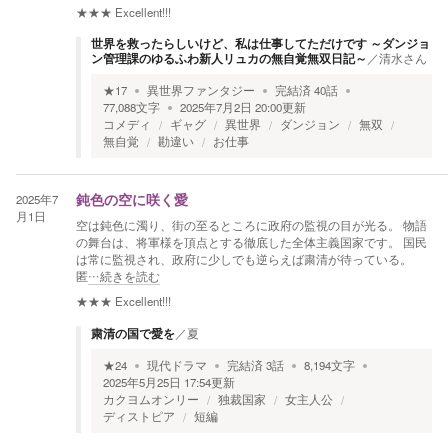
★★★
Excellent!!!
世界を救ったらしいけど、私は仕事してただけです ～ダンジョ
ン管理課のゆるふわ新人リュカの無自覚無双日記～
／
清水さん
★
17
異世界ファンタジー
完結済
40
話
77,088
文字
2025年7月2日 20:00
更新
コメディ
ギャグ
異世界
ダンジョン
無双
無自覚
勘違い
お仕事
2025年7
鈍色の空に咲く愛
月1日
空は鈍色に濁り、街の至るところに政府の監視の目が光る。 物語
の舞台は、将軍様を頂点とする徹底した全体主義国家です。 国民
は常に監視され、政府に少しでも逆らえば粛清が待っている。
匿
…続きを読む
★★★
Excellent!!!
粛清の国で愛を
／
夏
★
24
現代ドラマ
完結済
3
話
8,194
文字
2025年5月25日 17:54
更新
カクヨムオンリー
独裁国家
女主人公
ディストピア
短編