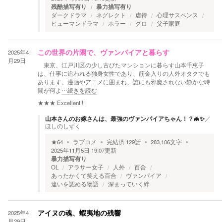
残酷描写有り
暴力描写有り
ダークドラマ
ネグレクト
虐待
心理サスペンス
ヒューマンドラマ
ホラー
グロ
父子家庭
2025年4
この世界の片隅で、ヴァンパイアと暮らす
月29日
東京、江戸川区の少し古びたマンションに暮らす山本千恵子
は、仕事に追われる独身女性であり、筋金入りの人外オタクでも
あります。漫画やアニメに囲まれ、誰にも邪魔されない静かな時
間が何よ
…続きを読む
★★★
Excellent!!!
山本さんのお嫁さんは、最強のヴァンパイアちゃん！？🦇✨
／
ほしのしずく
★
64
ラブコメ
完結済
129
話
283,106
文字
2025年11月5日 19:07
更新
暴力描写有り
OL
アラサー女子
人外
百合
あったかくて笑える百合
ヴァンパイア
違いを認める物語
深まっていく絆
2025年4
アイヌの魂、蝦夷地の残響
月29日