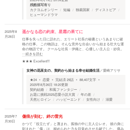
残酷描写有り
カクヨムオンリー
短編
独裁国家
ディストピア
ヒューマンドラマ
2025年8
遥かなる恋の約束、星霜の果てに
月26日
仕事を失った日に訪れた、エリート社長の秘書というあまりに破
格の仕事。 この物語は、そんな意外な出会いから始まる壮大な運
命の物語です。 クールな社長・伊織と、心優しい主人公・紗良。
…続きを読む
★★★
Excellent!!!
女神の花巫女の、契約から始まる幸せ結婚生活
／
愛崎アリサ
★
24
恋愛
完結済
29
話
88,407
文字
2025年8月26日 18:20
更新
契約結婚
和風ファンタジー
お題に挑戦2025恋愛小説大賞
年の差
天然ヒロイン
ハッピーエンド
女性向け
溺愛
2025年7
傷痕が刻む、絆の雷光
月30日
かつて「役立たず」と蔑まれ、孤独の中に主人公レオ。 彼の身に
刻まれた「傷」は、秘められた力を目覚めさせる鍵でした。 痛み