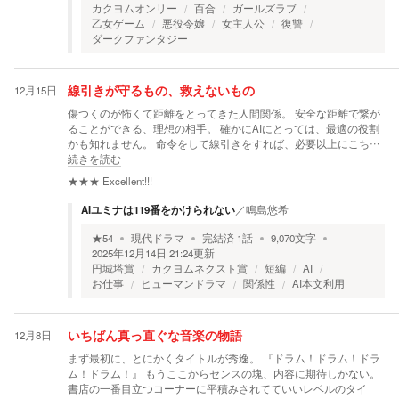
カクヨムオンリー
百合
ガールズラブ
乙女ゲーム
悪役令嬢
女主人公
復讐
ダークファンタジー
12月15日
線引きが守るもの、救えないもの
傷つくのが怖くて距離をとってきた人間関係。 安全な距離で繋が
ることができる、理想の相手。 確かにAIにとっては、最適の役割
かも知れません。 命令をして線引きをすれば、必要以上にこち
…
続きを読む
★★★
Excellent!!!
AIユミナは119番をかけられない
／
鳴島悠希
★
54
現代ドラマ
完結済
1
話
9,070
文字
2025年12月14日 21:24
更新
円城塔賞
カクヨムネクスト賞
短編
AI
お仕事
ヒューマンドラマ
関係性
AI本文利用
12月8日
いちばん真っ直ぐな音楽の物語
まず最初に、とにかくタイトルが秀逸。 『ドラム！ドラム！ドラ
ム！ドラム！』 もうここからセンスの塊、内容に期待しかない。
書店の一番目立つコーナーに平積みされてていいレベルのタイ