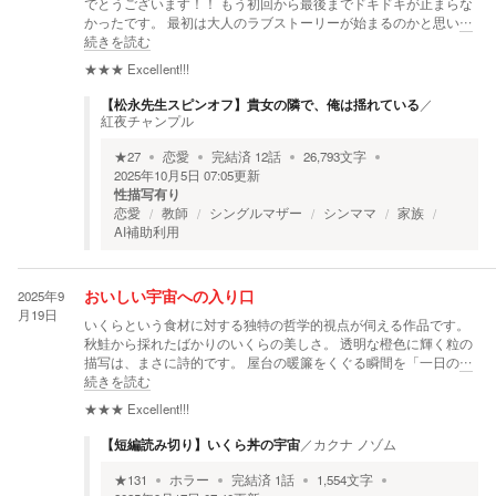
でとうございます！！ もう初回から最後までドキドキが止まらな
かったです。 最初は大人のラブストーリーが始まるのかと思い
…
続きを読む
★★★
Excellent!!!
【松永先生スピンオフ】貴女の隣で、俺は揺れている
／
紅夜チャンプル
★
27
恋愛
完結済
12
話
26,793
文字
2025年10月5日 07:05
更新
性描写有り
恋愛
教師
シングルマザー
シンママ
家族
AI補助利用
2025年9
おいしい宇宙への入り口
月19日
いくらという食材に対する独特の哲学的視点が伺える作品です。
秋鮭から採れたばかりのいくらの美しさ。 透明な橙色に輝く粒の
描写は、まさに詩的です。 屋台の暖簾をくぐる瞬間を「一日の
…
続きを読む
★★★
Excellent!!!
【短編読み切り】いくら丼の宇宙
／
カクナ ノゾム
★
131
ホラー
完結済
1
話
1,554
文字