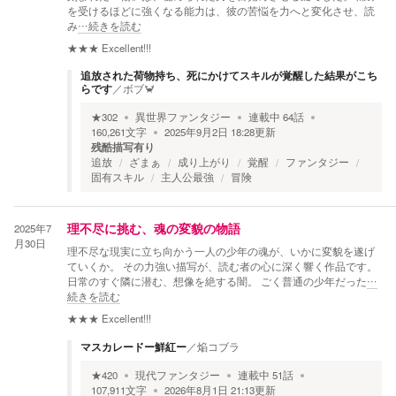
を受けるほどに強くなる能力は、彼の苦悩を力へと変化させ、読
み
…続きを読む
★★★
Excellent!!!
追放された荷物持ち、死にかけてスキルが覚醒した結果がこち
らです
／
ボブ🦀
★
302
異世界ファンタジー
連載中
64
話
160,261
文字
2025年9月2日 18:28
更新
残酷描写有り
追放
ざまぁ
成り上がり
覚醒
ファンタジー
固有スキル
主人公最強
冒険
2025年7
理不尽に挑む、魂の変貌の物語
月30日
理不尽な現実に立ち向かう一人の少年の魂が、いかに変貌を遂げ
ていくか。 その力強い描写が、読む者の心に深く響く作品です。
日常のすぐ隣に潜む、想像を絶する闇。 ごく普通の少年だった
…
続きを読む
★★★
Excellent!!!
マスカレードー鮮紅ー
／
焔コブラ
★
420
現代ファンタジー
連載中
51
話
107,911
文字
2026年8月1日 21:13
更新