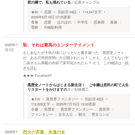
君の隣で、私も揺れている
／
紅夜チャンプル
★
60
恋愛
完結済
44
話
114,547
文字
2025年8月19日 07:05
更新
青春
恋愛
ほのぼの
中学生
思春期
家族
受験
AI補助利用
2025年7
恥、それは最高のエンターテイメント
月7日
もしあなたが子供の頃にひっそりと書き綴った「黒歴史ノート」
が、ある日突然世間に大公開されたら？ しかも、とんでもない中
二病ポエム満載の内容で実写化されたら？ そう、この物語は
…続
きを読む
★★★
Excellent!!!
黒歴史ノートからはじまる新生活！ ご令嬢は庶民の町で人生
リスタートをかけますの！
／
杉林重工
★
100
異世界ファンタジー
完結済
42
話
118,829
文字
2025年7月15日 19:00
更新
令嬢
黒歴史
異世界ファンタジー
異世界
ファンタジー
女主人公
騎士
男女コンビ
2025年7
烈火の言葉、永遠の女