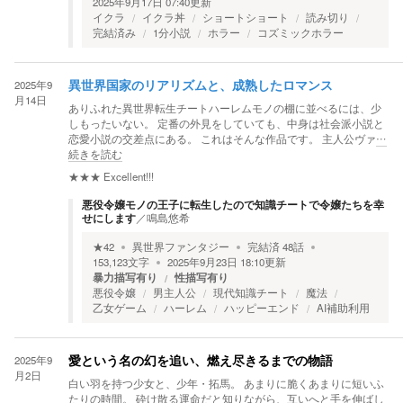
2025年9月17日 07:40
更新
イクラ
イクラ丼
ショートショート
読み切り
完結済み
1分小説
ホラー
コズミックホラー
2025年9
異世界国家のリアリズムと、成熟したロマンス
月14日
ありふれた異世界転生チートハーレムモノの棚に並べるには、少
しもったいない。 定番の外見をしていても、中身は社会派小説と
恋愛小説の交差点にある。 これはそんな作品です。 主人公ヴァ
…
続きを読む
★★★
Excellent!!!
悪役令嬢モノの王子に転生したので知識チートで令嬢たちを幸
せにします
／
鳴島悠希
★
42
異世界ファンタジー
完結済
48
話
153,123
文字
2025年9月23日 18:10
更新
暴力描写有り
性描写有り
悪役令嬢
男主人公
現代知識チート
魔法
乙女ゲーム
ハーレム
ハッピーエンド
AI補助利用
2025年9
愛という名の幻を追い、燃え尽きるまでの物語
月2日
白い羽を持つ少女と、少年・拓馬。 あまりに脆くあまりに短いふ
たりの時間。 砕け散る運命だと知りながら、互いへと手を伸ばし