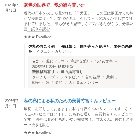
2025年7
灰色の世界で、魂の谺を聞いた
月12日
現代の日本を模して描かれた「日元国」。 この国は隣国からの静
かな侵略によって、文化や国土、そして人々の誇りが少しずつ蝕
まれていました。 誰もがその息苦しさに気づきながらも、分厚い
雲
…続きを読む
★★★
Excellent!!!
弾丸の向こう側 ──俺は撃つ！国を売った総理と、灰色の未来
を！
／
ジュン・ガリアーノ
★
24
現代ドラマ
完結済
3
話
15,126
文字
2025年6月22日 15:52
更新
残酷描写有り
暴力描写有り
タイムリープ
デストピア
首相銃撃
悲劇
戦争
妹
希望
カクヨムオンリー
2025年7
私の私による私のための実質竹宮くんレビュー
月10日
最初にお断りしておきます。私は竹宮くんの大ファンです。なの
でこのレビューはタイトルにもある通り、実質竹宮くんレビュー
です。 外見は非の打ち所がない完璧男子、竹宮くん。勉強もスポ
ー
…続きを読む
★★★
Excellent!!!