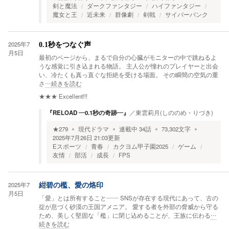
剣と魔法
ダークファンタジー
ハイファンタジー
魔女と王
近未来
群像劇
剣戟
サイバーパンク
2025年7
0.1秒をつなぐ声
月5日
最初のページから、まるで自分の心臓がモニターの中で跳ねるよ
うな感覚に引き込まれる物語。 主人公が憧れのプレイヤーと出会
い、冷たくも真っ直ぐな拒絶を受ける場面。 その瞬間の空気の重
さ
…続きを読む
★★★
Excellent!!!
『RELOAD ―0.1秒の奇跡―』
／
東雲莉月(しののめ・りづき)
★
279
現代ドラマ
連載中
34
話
73,302
文字
2025年7月26日 21:03
更新
Eスポーツ
青春
カクヨム甲子園2025
ゲーム
友情
部活
成長
FPS
2025年7
紺碧の檻、愛の烙印
月5日
「愛」とは所有すること―― SNSが存在する現代にあって、古の
掟が息づく砂漠の王国アメニア。 愛する者を外部の脅威から守る
ため、美しく堅固な「檻」に閉じ込めることが、王族に伝わる
…
続きを読む