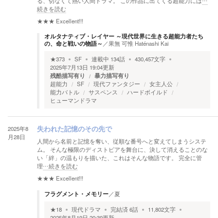
る、切なくて熱い人間ドラマ。 この作品に出てくる超能力には
…
続きを読む
★★★
Excellent!!!
オルタナティブ・レイヤー ～現代世界に生きる超能力者たち
の、命と戦いの物語～
／
果無 可惟 Haténashi Kai
★
373
SF
連載中
134
話
430,457
文字
2025年7月13日 19:04
更新
残酷描写有り
暴力描写有り
超能力
SF
現代ファンタジー
女主人公
能力バトル
サスペンス
ハードボイルド
ヒューマンドラマ
2025年8
失われた記憶のその先で
月28日
人間から名前と記憶を奪い、従順な番号へと変えてしまうシステ
ム。 そんな極限のディストピアを舞台に、決して消えることのな
い「絆」の温もりを描いた、これはそんな物語です。 完全に管
理
…続きを読む
★★★
Excellent!!!
フラグメント・メモリー
／
夏
★
18
現代ドラマ
完結済
6
話
11,802
文字
2025年8月19日 20:39
更新