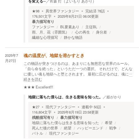
を変える─
／
宵森 灯（よいもり あかり）
★
98
異世界ファンタジー
完結済
78
話
176,501
文字
2025年8月21日 06:00
更新
暴力描写有り
ファンタジー
BL要素あり
主従BL
雨、月、花（雰囲気）
心の再生
身分差
繊細な心理描写
静かな物語
2025年7
魂の温度が、地獄を溶かすとき
月27日
この物語が突きつけるのは、あまりにも無慈悲な世界のルール。
「自ら命を絶った」というただ一つの選択。 それだけで、どんな
に優しい魂も地獄へと堕とされます。 最初に広がるのは、魂に
…
続きを読む
★★★
Excellent!!!
地獄に落ちた僕らは、生きる意味を知った。
／
姫がかり
★
27
現代ファンタジー
連載中
50
話
116,804
文字
2025年8月19日 23:58
更新
残酷描写有り
暴力描写有り
地獄に落ちた僕らは生きる意味を知った
希望
死んだ後の世界
絶望
ハッピーエンド
戦争
バトル
現代ファンタジー