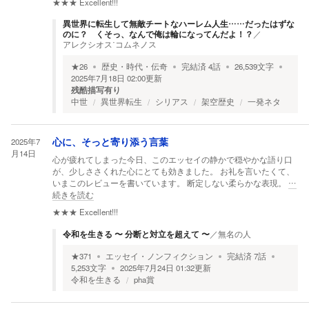
★★★
Excellent!!!
異世界に転生して無敵チートなハーレム人生……だったはずな
のに？ くそっ、なんで俺は輪になってんだよ！？
／
アレクシオス˙コムネノス
★
26
歴史・時代・伝奇
完結済
4
話
26,539
文字
2025年7月18日 02:00
更新
残酷描写有り
中世
異世界転生
シリアス
架空歴史
一発ネタ
2025年7
心に、そっと寄り添う言葉
月14日
心が疲れてしまった今日、このエッセイの静かで穏やかな語り口
が、少しささくれた心にとても効きました。 お礼を言いたくて、
いまこのレビューを書いています。 断定しない柔らかな表現。
…
続きを読む
★★★
Excellent!!!
令和を生きる 〜 分断と対立を超えて 〜
／
無名の人
★
371
エッセイ・ノンフィクション
完結済
7
話
5,253
文字
2025年7月24日 01:32
更新
令和を生きる
pha賞