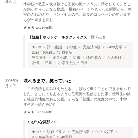
月28日
小学校の教室を吹き抜ける初夏の風のように、懐かしくて、どこ
か胸がきゅっとなる物語。 最初のページをめくった瞬間から、教
室のざわめきや、ランドセルの色、給食のコッペパンの匂いまで
もが
…続きを読む
★★★
Excellent!!!
【短編】ホットケーキタクティクス
／
櫻 恭史郎
★
273
詩・童話・その他
完結済
6
話
9,433
文字
2025年6月28日 18:13
更新
児童文学
児童小説
短編
ほのぼの
万人向け
友情
日常
小学生たちの日常
2025年4
壊れるまで、笑っていた
月30日
この物語を読み終えたとき、しばらく動くことができませんで
した。どこにでもあるような住宅街の整然とした家、優等生の娘
と社会的地位のある父親。そんな「普通」の家庭の中で、小学一
年生の
…続きを読む
★★★
Excellent!!!
いびつな笑顔
／
ikki
★
237
現代ドラマ
完結済
5
話
20,716
文字
2025年4月30日 13:48
更新