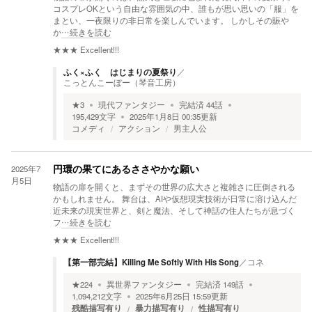
コスプレOKという自由な雰囲気の中、誰もが思い思いの「服」を
まとい、一夜限りの非日常を楽しんでいます。 しかしその賑や
か
…続きを読む
★★★
Excellent!!!
ふく×ふく はじまりの夏祭り
／
こっとんこーぼー（琴音工房）
★
3
現代ファンタジー
完結済
44
話
195,429
文字
2025年1月8日 00:35
更新
コメディ
アクション
男主人公
2025年7
円環の果てにあるささやかな願い
月5日
物語の扉を開くと、まずその世界の広大さと複雑さに圧倒される
かもしれません。 舞台は、AIや仮想現実技術が日常に溶け込んだ
近未来の現実世界と、剣と魔法、そして神話の住人たちが息づく
フ
…続きを読む
★★★
Excellent!!!
【第一部完結】Killing Me Softly With His Song
／
コネ
★
224
異世界ファンタジー
完結済
149
話
1,094,212
文字
2025年6月25日 15:59
更新
残酷描写有り
暴力描写有り
性描写有り