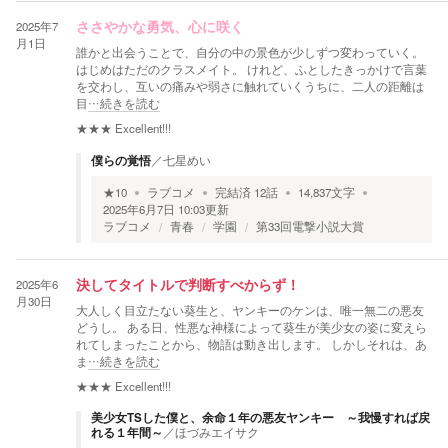
2025年7
ささやかな勇気、心に咲く
月1日
誰かと出会うことで、自分の中の景色が少しずつ変わっていく。
はじめはただのクラスメイト。 けれど、ふとしたきっかけで言葉
を交わし、互いの痛みや弱さに触れていくうちに、二人の距離は
目
…続きを読む
★★★
Excellent!!!
僕らの覚悟
／
七星めい
★
10
ラブコメ
完結済
12
話
14,837
文字
2025年6月7日 10:03
更新
ラブコメ
青春
学園
第33回電撃小説大賞
2025年6
決してタイトルで判断すべからず！
月30日
大人しく目立たない葵生と、ヤンキーのケンは、唯一無二の悪友
どうし。 ある日、性悪な神様によって葵生が美少女の姿に変えら
れてしまったことから、物語は動き出します。 しかしそれは、あ
ま
…続きを読む
★★★
Excellent!!!
美少女TSした僕と、余命１年の悪友ヤンキー ～我慢すれば戻
れる１年間～
／
ほづみエイサク