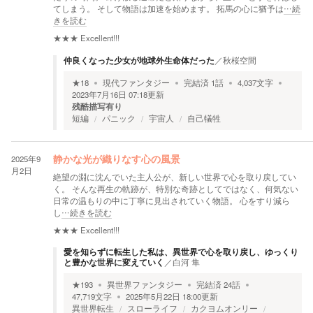
てしまう。 そして物語は加速を始めます。 拓馬の心に猶予は
…続
きを読む
★★★
Excellent!!!
仲良くなった少女が地球外生命体だった
／
秋桜空間
★
18
現代ファンタジー
完結済
1
話
4,037
文字
2023年7月16日 07:18
更新
残酷描写有り
短編
パニック
宇宙人
自己犠牲
2025年9
静かな光が織りなす心の風景
月2日
絶望の淵に沈んでいた主人公が、新しい世界で心を取り戻してい
く。 そんな再生の軌跡が、特別な奇跡としてではなく、何気ない
日常の温もりの中に丁寧に見出されていく物語。 心をすり減ら
し
…続きを読む
★★★
Excellent!!!
愛を知らずに転生した私は、異世界で心を取り戻し、ゆっくり
と豊かな世界に変えていく
／
白河 隼
★
193
異世界ファンタジー
完結済
24
話
47,719
文字
2025年5月22日 18:00
更新
異世界転生
スローライフ
カクヨムオンリー