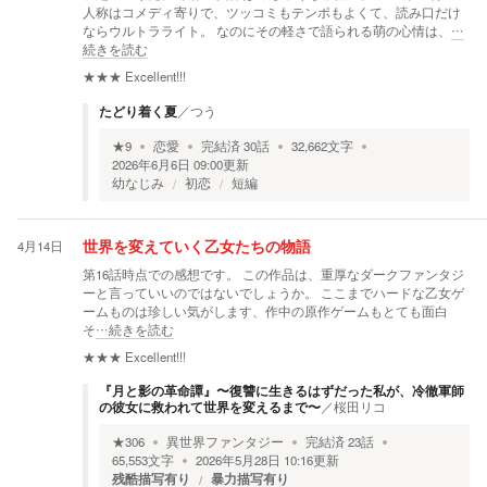
人称はコメディ寄りで、ツッコミもテンポもよくて、読み口だけ
ならウルトラライト。 なのにその軽さで語られる萌の心情は、
…
続きを読む
★★★
Excellent!!!
たどり着く夏
／
つう
★
9
恋愛
完結済
30
話
32,662
文字
2026年6月6日 09:00
更新
幼なじみ
初恋
短編
4月14日
世界を変えていく乙女たちの物語
第16話時点での感想です。 この作品は、重厚なダークファンタジ
ーと言っていいのではないでしょうか。 ここまでハードな乙女ゲ
ームものは珍しい気がします、作中の原作ゲームもとても面白
そ
…続きを読む
★★★
Excellent!!!
『月と影の革命譚』〜復讐に生きるはずだった私が、冷徹軍師
の彼女に救われて世界を変えるまで〜
／
桜田リコ
★
306
異世界ファンタジー
完結済
23
話
65,553
文字
2026年5月28日 10:16
更新
残酷描写有り
暴力描写有り