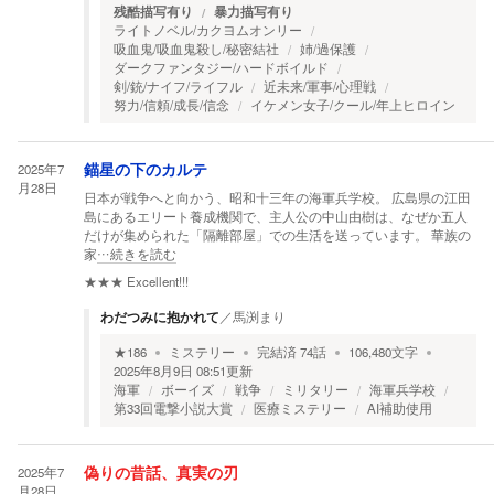
残酷描写有り
暴力描写有り
ライトノベル/カクヨムオンリー
吸血鬼/吸血鬼殺し/秘密結社
姉/過保護
ダークファンタジー/ハードボイルド
剣/銃/ナイフ/ライフル
近未来/軍事/心理戦
努力/信頼/成長/信念
イケメン女子/クール/年上ヒロイン
2025年7
錨星の下のカルテ
月28日
日本が戦争へと向かう、昭和十三年の海軍兵学校。 広島県の江田
島にあるエリート養成機関で、主人公の中山由樹は、なぜか五人
だけが集められた「隔離部屋」での生活を送っています。 華族の
家
…続きを読む
★★★
Excellent!!!
わだつみに抱かれて
／
馬渕まり
★
186
ミステリー
完結済
74
話
106,480
文字
2025年8月9日 08:51
更新
海軍
ボーイズ
戦争
ミリタリー
海軍兵学校
第33回電撃小説大賞
医療ミステリー
AI補助使用
2025年7
偽りの昔話、真実の刃
月28日