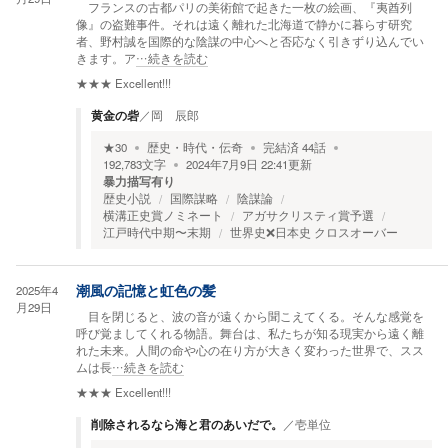
フランスの古都パリの美術館で起きた一枚の絵画、『夷酋列
像』の盗難事件。それは遠く離れた北海道で静かに暮らす研究
者、野村誠を国際的な陰謀の中心へと否応なく引きずり込んでい
きます。ア
…続きを読む
★★★
Excellent!!!
黄金の砦
／
岡 辰郎
★
30
歴史・時代・伝奇
完結済
44
話
192,783
文字
2024年7月9日 22:41
更新
暴力描写有り
歴史小説
国際謀略
陰謀論
横溝正史賞ノミネート
アガサクリスティ賞予選
江戸時代中期〜末期
世界史❌日本史 クロスオーバー
2025年4
潮風の記憶と虹色の髪
月29日
目を閉じると、波の音が遠くから聞こえてくる。そんな感覚を
呼び覚ましてくれる物語。舞台は、私たちが知る現実から遠く離
れた未来。人間の命や心の在り方が大きく変わった世界で、スス
ムは長
…続きを読む
★★★
Excellent!!!
削除されるなら海と君のあいだで。
／
壱単位