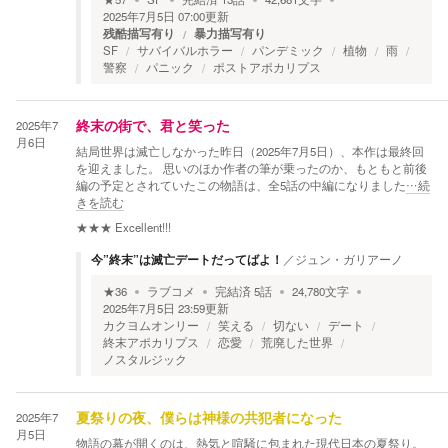
2025年7月5日 07:00
更新
残酷描写有り
暴力描写有り
SF
サバイバルホラー
パンデミック
植物
雨
警察
パニック
ポストアポカリプス
2025年7
終末の街で、君と笑った
月6日
結局世界は滅亡しなかった昨日（2025年7月5日）、本作は最終回
を迎えました。 思いのほか作者の筆が乗ったのか、もともと前後
編の予定とされていたこの物語は、全5話の中編になりました
…続
きを読む
★★★
Excellent!!!
今”終末”は滅亡デートだってばよ！
／
ジュン・ガリアーノ
★
36
ラブコメ
完結済
5
話
24,780
文字
2025年7月5日 23:59
更新
カクヨムオンリー
笑える
切ない
デート
終末アポカリプス
恋愛
荒廃した世界
ノスタルジック
2025年7
夏祭りの夜、僕らは神様の共犯者になった
月5日
物語の幕が開くのは、熱気と喧騒に包まれた現代日本の夏祭り。