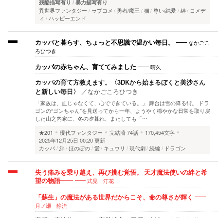
残酷描写有り
暴力描写有り
異世界ファンタジー
ラブコメ
勇者/魔王
猫
尊い/純愛
絆
コメデ
ィ
ハッピーエンド
なかごこ
カッパと暮らす、ちょっと不思議で温かい毎日。
ろひつき
晴久
カッパの赤ちゃん、育ててみました
カッパの育て方教えます。〈3DKから始まるぼくと美沙さん
と新しい毎日〉
／
なかごころひつき
「家族は、血じゃなくて、心でできている。」 舞台は雪の降る街。 ドラ
ゴンの“ゴンちゃん”を見送ってから一年、ようやく穏やかな日常を取り戻
した山之内家に、冬の夕暮れ、またしても「…
★201
現代ファンタジー
完結済
74話
170,454文字
2025年12月25日 00:20 更新
カッパ
絆
ほのぼの
愛
キュウリ
現代劇
続編
ドラゴン
失う痛みを乗り越え、再び挑む覚悟。 天才魔法使いの絆と希
式見 汀花
望の物語――
「蘇生」の魔法がある世界だからこそ、命の尊さが輝く
月ノ瀬 静流