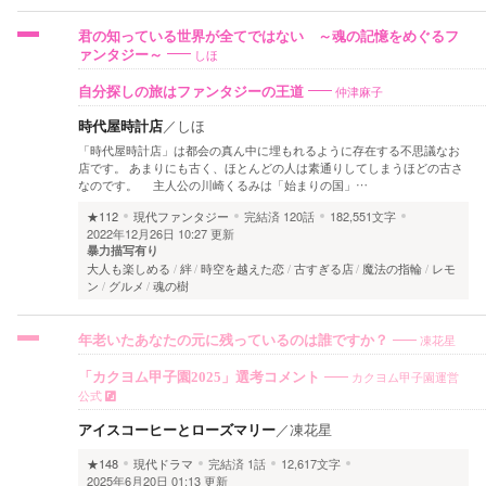
君の知っている世界が全てではない ～魂の記憶をめぐるフ
しほ
ァンタジー～
仲津麻子
自分探しの旅はファンタジーの王道
時代屋時計店
／
しほ
「時代屋時計店」は都会の真ん中に埋もれるように存在する不思議なお
店です。 あまりにも古く、ほとんどの人は素通りしてしまうほどの古さ
なのです。 主人公の川崎くるみは「始まりの国」…
★112
現代ファンタジー
完結済
120話
182,551文字
2022年12月26日 10:27 更新
暴力描写有り
大人も楽しめる
絆
時空を越えた恋
古すぎる店
魔法の指輪
レモ
ン
グルメ
魂の樹
凍花星
年老いたあなたの元に残っているのは誰ですか？
カクヨム甲子園運営
「カクヨム甲子園2025」選考コメント
公式
アイスコーヒーとローズマリー
／
凍花星
★148
現代ドラマ
完結済
1話
12,617文字
2025年6月20日 01:13 更新