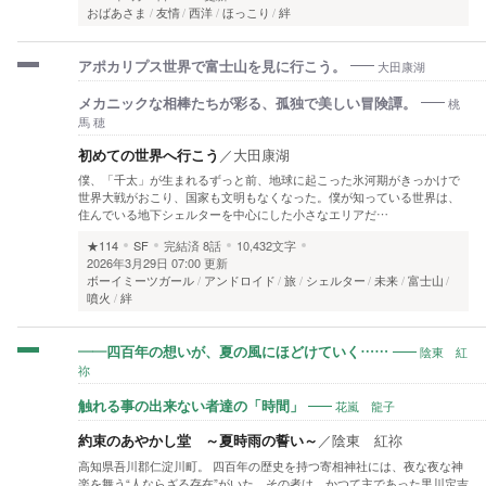
おばあさま
友情
西洋
ほっこり
絆
大田康湖
アポカリプス世界で富士山を見に行こう。
桃
メカニックな相棒たちが彩る、孤独で美しい冒険譚。
馬 穂
初めての世界へ行こう
／
大田康湖
僕、「千太」が生まれるずっと前、地球に起こった氷河期がきっかけで
世界大戦がおこり、国家も文明もなくなった。僕が知っている世界は、
住んでいる地下シェルターを中心にした小さなエリアだ…
★114
SF
完結済
8話
10,432文字
2026年3月29日 07:00 更新
ボーイミーツガール
アンドロイド
旅
シェルター
未来
富士山
噴火
絆
陰東 紅
――四百年の想いが、夏の風にほどけていく……
祢
花嵐 龍子
触れる事の出来ない者達の「時間」
約束のあやかし堂 ～夏時雨の誓い～
／
陰東 紅祢
高知県吾川郡仁淀川町。 四百年の歴史を持つ寄相神社には、夜な夜な神
楽を舞う“人ならざる存在”がいた。その者は、かつて主であった黒川定吉