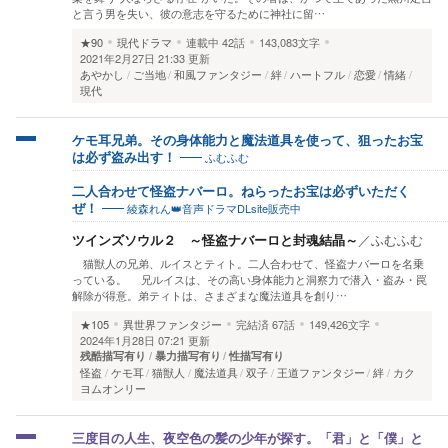
と言う男を失い、彼の意志を守るために神社に留…
★90
現代ドラマ
連載中
42話
143,083文字
2021年2月27日 21:33 更新
あやかし
ご当地
和風ファンタジー
絆
ハートフル
恋愛
情緒
現代
ケモ耳兄弟。その身体能力と魔法道具を使って、狙ったお宝
ふむふむ
は必ず盗み出す！
二人合わせて怪盗ナバーロ。ねらったお宝は必ずいただく
綾森れん👑音声ドラマDLsite販売中
ぜ！
ツインズソウル２ ～怪盗ナバーロと封魂結晶～
／
ふむふむ
猫獣人の兄弟、ルイスとティト。二人合わせて、怪盗ナバーロを名乗
っている。 兄ルイスは、その高い身体能力と洞察力で潜入・盗み・罠
解除が得意。弟ティトは、さまざまな魔法道具を創り…
★105
異世界ファンタジー
完結済
67話
149,426文字
2024年1月28日 07:21 更新
残酷描写有り
暴力描写有り
性描写有り
怪盗
ケモ耳
猫獣人
魔法道具
双子
王道ファンタジー
絆
カク
ヨムオンリー
​三度目の人生、夜空色の髪の少年が探す。「君」と「僕」と