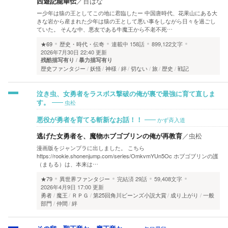
西遊記龍華伝
／
百はな
ー少年は猿の王としてこの地に君臨したー 中国唐時代、花果山にある大
きな岩から産まれた少年は猿の王として悪い事をしながら日々を過ごし
ていた。 そんな中、悪友である牛魔王から不老不死…
★69
歴史・時代・伝奇
連載中
158話
899,122文字
2026年7月30日 22:40 更新
残酷描写有り
暴力描写有り
歴史ファンタジー
妖怪
神様
絆
切ない
旅
歴史
戦記
泣き虫、女勇者をラスボス撃破の俺が裏で最強に育て直しま
虫松
す。
かず斉入道
悪役が勇者を育てる斬新なお話！！
逃げた女勇者を、魔物ホブゴブリンの俺が再教育
／
虫松
漫画版をジャンプラに出しました。 こちら
https://rookie.shonenjump.com/series/OmkvmYUn5Oc ホブゴブリンの護
（まもる）は、本来は…
★79
異世界ファンタジー
完結済
29話
59,408文字
2026年4月9日 17:00 更新
勇者
魔王
ＲＰＧ
第25回角川ビーンズ小説大賞
成り上がり
一般
部門
仲間
絆