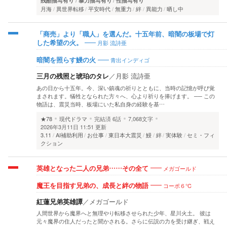
残酷描写有り
暴力描写有り
性描写有り
月海
異世界転移
平安時代
無重力
絆
異能力
晒し中
「商売」より「職人」を選んだ。十五年前、暗闇の板場で灯
月影 流詩亜
した希望の火。
青出インディゴ
暗闇を照らす鰻の火
三月の残照と琥珀のタレ
／
月影 流詩亜
あの日から十五年。今、深い鎮魂の祈りとともに、当時の記憶が呼び覚
まされます。犠牲となられた方々へ、心より祈りを捧げます。 ── この
物語は、震災当時、板場にいた私自身の経験を基…
★78
現代ドラマ
完結済
6話
7,068文字
2026年3月11日 11:51 更新
3.11
AI補助利用
お仕事
東日本大震災
鰻
絆
実体験
セミ・フィ
クション
メガゴールド
英雄となった二人の兄弟……その全て
コーポ６℃
魔王を目指す兄弟の、成長と絆の物語
紅蓮兄弟英雄譚
／
メガゴールド
人間世界から魔界へと無理やり転移させられた少年、星川火土。 彼は
元々魔界の住人だったと聞かされる。さらに伝説の力を受け継ぎ、戦え