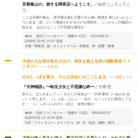
京都嵐山の、旅する喫茶店へようこそ。
／
結衣こころころこ
ろ。
ここは京都の嵐山。 渡月橋を臨む大通りから細い路地を 東に入ったとこ
ろにある「旅」という看板がかかる小さな喫茶店。 ここからこの物語が
始まる。 あなたもここで不思議な珈琲を…
★54
現代ファンタジー
連載中
47話
152,979文字
2026年7月5日 10:07 更新
京都
喫茶店
旅
タイムトラベル
高校生
絆
恋愛
青春
犬神の力を宿す転生少女の、前世を超える絆の感動青春ファ
犬神 匠
ンタジー
瑞唏よう子
心がしっぽを振る、そんな出会いがここにある
『犬神物語』〜転生少女と不思議な絆〜
／
犬神 匠
皆さん、はじめましてっ！ わたしの名前は――犬神 愛衣（いぬがみ あ
い）と申します。 （しっぽ、ぶんっ……あの、ちょっとだけ緊張してま
す……っ） ふわっふわのしっぽと、金色の髪が…
★68
現代ファンタジー
連載中
103話
389,892文字
2026年5月1日 03:34 更新
日常
ファンタジー
オリジナル
絆
犬
転生
感動
現代
才能が無く平凡な俺は、魔王討伐に不要なんだ、それでも愛