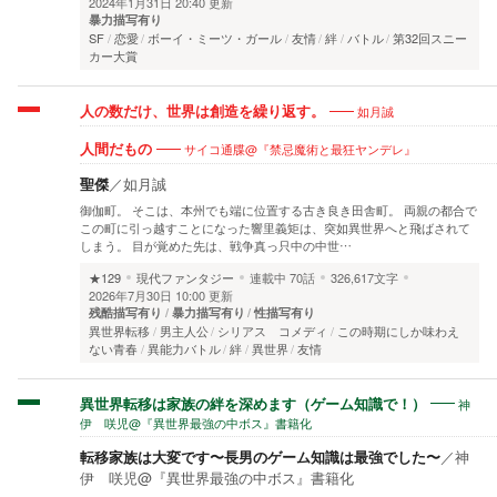
2024年1月31日 20:40 更新
暴力描写有り
SF
恋愛
ボーイ・ミーツ・ガール
友情
絆
バトル
第32回スニー
カー大賞
如月誠
人の数だけ、世界は創造を繰り返す。
サイコ通牒@『禁忌魔術と最狂ヤンデレ』
人間だもの
聖傑
／
如月誠
御伽町。 そこは、本州でも端に位置する古き良き田舎町。 両親の都合で
この町に引っ越すことになった響里義矩は、突如異世界へと飛ばされて
しまう。 目が覚めた先は、戦争真っ只中の中世…
★129
現代ファンタジー
連載中
70話
326,617文字
2026年7月30日 10:00 更新
残酷描写有り
暴力描写有り
性描写有り
異世界転移
男主人公
シリアス コメディ
この時期にしか味わえ
ない青春
異能力バトル
絆
異世界
友情
神
異世界転移は家族の絆を深めます（ゲーム知識で！）
伊 咲児@『異世界最強の中ボス』書籍化
転移家族は大変です〜長男のゲーム知識は最強でした〜
／
神
伊 咲児@『異世界最強の中ボス』書籍化