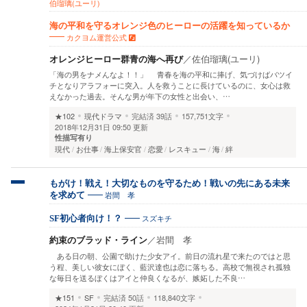
伯瑠璃(ユーリ)
海の平和を守るオレンジ色のヒーローの活躍を知っているか
カクヨム運営公式
オレンジヒーロー群青の海へ再び
／
佐伯瑠璃(ユーリ)
「海の男をナメんなよ！！」 青春を海の平和に捧げ、気づけばバツイ
チとなりアラフォーに突入。人を救うことに長けているのに、女心は救
えなかった過去。そんな男が年下の女性と出会い、…
★102
現代ドラマ
完結済
39話
157,751文字
2018年12月31日 09:50 更新
性描写有り
現代
お仕事
海上保安官
恋愛
レスキュー
海
絆
もがけ！戦え！大切なものを守るため！戦いの先にある未来
岩間 孝
を求めて
スズキチ
SF初心者向け！？
約束のブラッド・ライン
／
岩間 孝
ある日の朝、公園で助けた少女アイ。前日の流れ星で来たのではと思
う程、美しい彼女にぼく、藍沢達也は恋に落ちる。高校で無視され孤独
な毎日を送るぼくはアイと仲良くなるが、嫉妬した不良…
★151
SF
完結済
50話
118,840文字