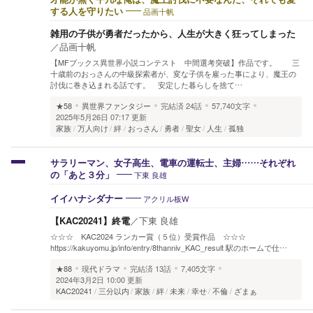
品画十帆
する人を守りたい
雑用の子供が勇者だったから、人生が大きく狂ってしまった
／
品画十帆
【MFブックス異世界小説コンテスト 中間選考突破】作品です。 三
十歳前のおっさんの中級探索者が、変な子供を雇った事により、魔王の
討伐に巻き込まれる話です。 安定した暮らしを捨て…
★58
異世界ファンタジー
完結済
24話
57,740文字
2025年5月26日 07:17 更新
家族
万人向け
絆
おっさん
勇者
聖女
人生
孤独
サラリーマン、女子高生、電車の運転士、主婦……それぞれ
下東 良雄
の「あと３分」
アクリル板W
イイハナシダナー
【KAC20241】終電
／
下東 良雄
☆☆☆ KAC2024 ランカー賞（５位）受賞作品 ☆☆☆
https://kakuyomu.jp/info/entry/8thanniv_KAC_result 駅のホームで仕…
★88
現代ドラマ
完結済
13話
7,405文字
2024年3月2日 10:00 更新
KAC20241
三分以内
家族
絆
未来
幸せ
不倫
ざまぁ