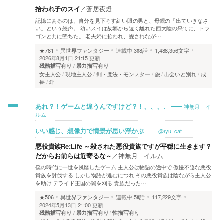
拾われ子のスイ
／
蒼居夜燈
記憶にあるのは、自分を見下ろす紅い眼の男と、母親の「出ていきなさ
い」という怒声。 幼いスイは故郷から遠く離れた西大陸の果てに、ドラ
ゴンと共に墜ちた。 老夫婦に拾われ、愛されなが…
★781
異世界ファンタジー
連載中
388話
1,488,356文字
2026年8月1日 21:15 更新
残酷描写有り
暴力描写有り
女主人公
現地主人公
剣・魔法・モンスター
旅
出会いと別れ
成
長
絆
神無月 イ
あれ？！ゲームと違うんですけど？！、、、、
ルム
@ryu_cat
いい感じ、想像力で情景が思い浮かぶ
悪役貴族Re:Life ～殺された悪役貴族ですが平穏に生きます？
だからお前らは近寄るな～
／
神無月 イルム
僕の時代に一世を風靡したゲーム 主人公は物語の途中で 傲慢不遜な悪役
貴族を討伐する しかし物語が進むにつれ その悪役貴族は陰ながら主人公
を助け デライド王国の闇を刈る 貴族だった…
★506
異世界ファンタジー
連載中
58話
117,229文字
2024年5月13日 21:00 更新
残酷描写有り
暴力描写有り
性描写有り