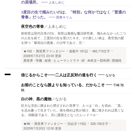
上永しめじ
の居場所。
3度目の生で掴みたいのは、「特別」な何かではなく「普通の
西東キリム
青春」だった。
夜空色の青春
／
上永しめじ
​前前世は現代日本のOL、前世は孤独な魔法研究者。 報われなかった二つ
の人生を経て、三度目の生を受けたキオ。 ​その新しい体は、夜空色の髪
を持つ「最高位の貴族」の少年であり、圧…
★102
異世界ファンタジー
連載中
181話
482,719文字
2026年7月27日 23:00 更新
異世界
学園
友情
ヒューマンドラマ
絆
AI本文一部利用
関係性
ながる
信じるからこそ――二人は正反対の道を行く
千崎 翔
お前のことなら誰よりも知っている、だからこそ
鶴
白の神、黒の魔物
／
ながる
巨大な渓谷に囲まれた閉ざされた世界で、人々は「白」を崇め、「黒」
を忌み嫌って生きていた。徳を積めば色が抜け、魔に侵されれば黒くな
る。 幼馴染であり、共に護国士となったレンドール…
★96
異世界ファンタジー
完結済
119話
328,156文字
2025年7月20日 12:00 更新