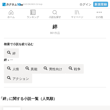
新規登録
ログイン
KADOKAWA Group
ホーム
ランキング
小説を探す
マイページ
その他
絆
861作品
検索で小説を絞り込む
絆
絆 × …
人情
異能
男性向け
戦争
アクション
「
絆
」
に関する小説一覧（人気順）