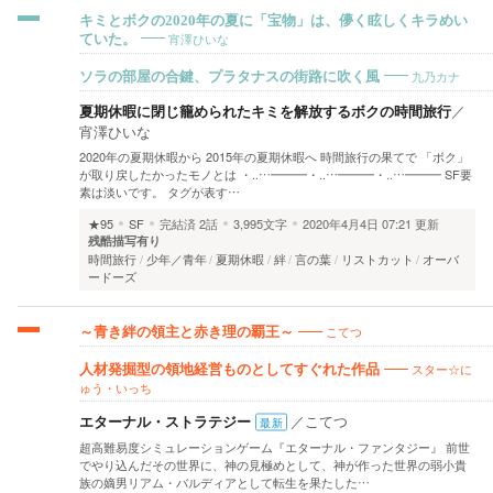
キミとボクの2020年の夏に「宝物」は、儚く眩しくキラめい
宵澤ひいな
ていた。
九乃カナ
ソラの部屋の合鍵、プラタナスの街路に吹く風
夏期休暇に閉じ籠められたキミを解放するボクの時間旅行
／
宵澤ひいな
2020年の夏期休暇から 2015年の夏期休暇へ 時間旅行の果てで 「ボク」
が取り戻したかったモノとは ・‥…━━━・‥…━━━・‥…━━━ SF要
素は淡いです。 タグが表す…
★95
SF
完結済
2話
3,995文字
2020年4月4日 07:21 更新
残酷描写有り
時間旅行
少年／青年
夏期休暇
絆
言の葉
リストカット
オーバ
ードーズ
こてつ
～青き絆の領主と赤き理の覇王～
スター☆に
人材発掘型の領地経営ものとしてすぐれた作品
ゅう・いっち
エターナル・ストラテジー
／
こてつ
最新
​超高難易度シミュレーションゲーム『エターナル・ファンタジー』 前世
でやり込んだその世界に、神の見極めとして、神が作った世界の弱小貴
族の嫡男リアム・バルディアとして転生を果たした…