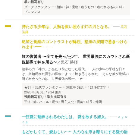
暴力描写有り
ダークファンタジー
相棒
神
魔物
追うもの
追われるもの
絆
ブロマンス
黒石
持たざる少年は、人類を救い照らす虹の刃となる。
勝輝
絶望と覚醒のコントラストが鮮烈、怒涛の展開で惹きつけら
一 十一
れます
虹の復讐者 〜全てを失った少年、 世界最強にスカウトされ新
鋭部隊で神を屠る〜
／
黒石 勝輝
​超常の力『神力』が当たり前となった現代。 一人の少年の平穏な日々
は、突如現れた異形の怪物によって焼き尽くされた。 そんな彼が​絶望の
淵で出会ったのは、世界最強の戦士。 そ…
★81
現代ファンタジー
連載中
39話
121,947文字
2026年8月3日 19:24 更新
残酷描写有り
暴力描写有り
王道
絆
バトル
現代
男主人公
異能
成長
仲間
ａｙａ
―狂愛に翻弄されるわたしは、 愛を欲する淑女。
ｎｅ
もどかしくて、愛おしい……人の心を浮き彫りにする愛の物