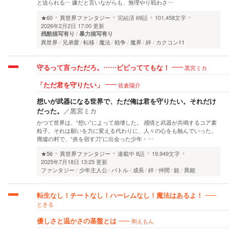
と迫られる… 嫌だと言いながらも、無理やり戦わさ…
★60
異世界ファンタジー
完結済
69話
101,458文字
2026年2月2日 17:00 更新
残酷描写有り
暴力描写有り
異世界
兄弟愛
転移
魔法
戦争
魔界
絆
カクコン11
黒宮ミカ
守るって言っただろ。……ビビっててもな！
佐倉陽介
「ただ君を守りたい」
想いが武器になる世界で、ただ俺は君を守りたい。それだけ
だった。
／
黒宮ミカ
かつて世界は、“想い”によって崩壊した。 感情と武器が共鳴するコア素
粒子。それは願いを力に変える代わりに、人々の心をも蝕んでいった。
廃墟の村で、“炎を宿す刀”に出会った少年・…
★56
異世界ファンタジー
連載中
8話
19,949文字
2025年7月18日 13:25 更新
ファンタジー
少年主人公
バトル
成長
絆
仲間
銃
異能
転生なし！チートなし！ハーレムなし！魔法はあるよ！
ときる
和えもん
優しさと温かさの基盤とは