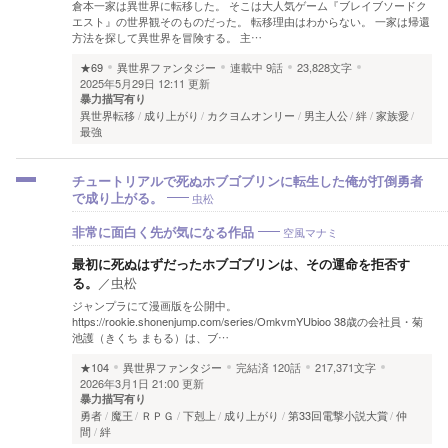
倉本一家は異世界に転移した。 そこは大人気ゲーム『ブレイブソードク
エスト』の世界観そのものだった。 転移理由はわからない。 一家は帰還
方法を探して異世界を冒険する。 主…
★69
異世界ファンタジー
連載中
9話
23,828文字
2025年5月29日 12:11 更新
暴力描写有り
異世界転移
成り上がり
カクヨムオンリー
男主人公
絆
家族愛
最強
チュートリアルで死ぬホブゴブリンに転生した俺が打倒勇者
虫松
で成り上がる。
空風マナミ
非常に面白く先が気になる作品
最初に死ぬはずだったホブゴブリンは、その運命を拒否す
る。
／
虫松
ジャンプラにて漫画版を公開中。
https://rookie.shonenjump.com/series/OmkvmYUbioo 38歳の会社員・菊
池護（きくち まもる）は、ブ…
★104
異世界ファンタジー
完結済
120話
217,371文字
2026年3月1日 21:00 更新
暴力描写有り
勇者
魔王
ＲＰＧ
下剋上
成り上がり
第33回電撃小説大賞
仲
間
絆