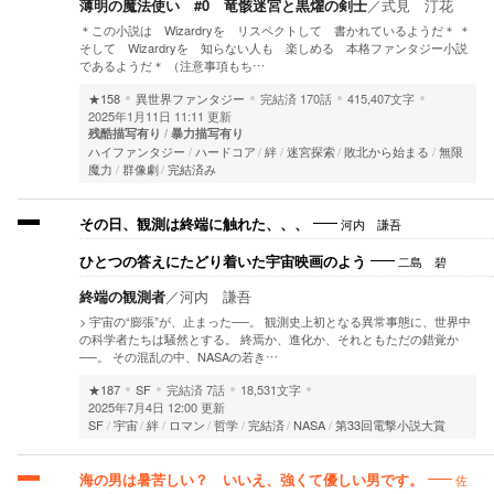
薄明の魔法使い #0 竜骸迷宮と黒燿の剣士
／
式見 汀花
＊この小説は Wizardryを リスペクトして 書かれているようだ＊ ＊
そして Wizardryを 知らない人も 楽しめる 本格ファンタジー小説
であるようだ＊ （注意事項もち…
★158
異世界ファンタジー
完結済
170話
415,407文字
2025年1月11日 11:11 更新
残酷描写有り
暴力描写有り
ハイファンタジー
ハードコア
絆
迷宮探索
敗北から始まる
無限
魔力
群像劇
完結済み
河内 謙吾
その日、観測は終端に触れた、、、
二島 碧
ひとつの答えにたどり着いた宇宙映画のよう
終端の観測者
／
河内 謙吾
> 宇宙の“膨張”が、止まった──。 観測史上初となる異常事態に、世界中
の科学者たちは騒然とする。 終焉か、進化か、それともただの錯覚か
──。 その混乱の中、NASAの若き…
★187
SF
完結済
7話
18,531文字
2025年7月4日 12:00 更新
SF
宇宙
絆
ロマン
哲学
完結済
NASA
第33回電撃小説大賞
佐
海の男は暑苦しい？ いいえ、強くて優しい男です。