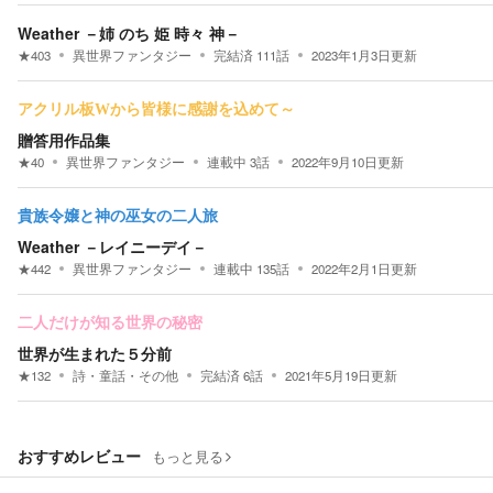
Weather －姉 のち 姫 時々 神－
★
403
異世界ファンタジー
完結済
111
話
2023年1月3日
更新
アクリル板Wから皆様に感謝を込めて～
贈答用作品集
★
40
異世界ファンタジー
連載中
3
話
2022年9月10日
更新
貴族令嬢と神の巫女の二人旅
Weather －レイニーデイ－
★
442
異世界ファンタジー
連載中
135
話
2022年2月1日
更新
二人だけが知る世界の秘密
世界が生まれた５分前
★
132
詩・童話・その他
完結済
6
話
2021年5月19日
更新
おすすめレビュー
もっと見る