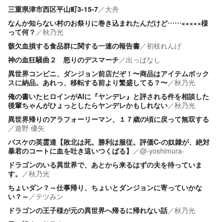
三重県津市西区平山町3-15-7
／
大舟
なんか知らない村のお祭りに巻き込まれたんだけど……×××××様
って何？
／
秋乃光
骸欠血損する食品群に関する一連の報告書
／
初枝れんげ
神の血狂騒曲２ 怒りのデスマーチ
／
出っぱなし
異世界コンビニ、ダンジョン前店だぞ！〜商品はアイテムボック
スに納品。あれっ、移転する前より繁盛してる？〜
／
秋乃光
俺の書いたヒロインがAIに『ヤンデレ』と評される件を相談した
後輩ちゃんがひょっとしたらヤンデレかもしれない
／
秋乃光
異世界帰りのアラフォーリーマン、１７歳の頃に戻って無双する
／
遊野 優矢
バスケの英霊達【敗北は死。勝利は服従。評価C-の奴隷が、絶対
暴君のコートに血を吐き這いつくばる】
／
@-yoshimura-
ドラゴンのいる異世界で、あとから来るはずの夫を待っていま
す。
／
秋乃光
ちょいダン？～仕事帰り、ちょいとダンジョンに寄っていかな
い？～
／
テツみン
ドラゴンの王子様が元の異世界へ帰るに帰れない話
／
秋乃光