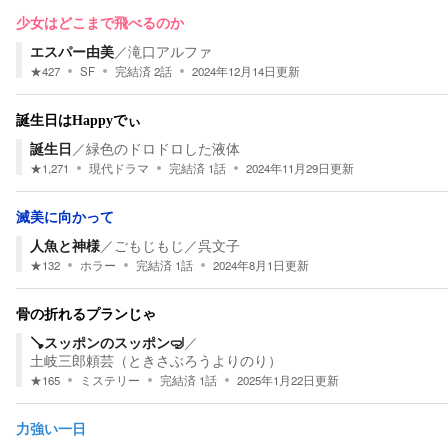
少女はどこまで飛べるのか
エスパー由美
／
滝口アルファ
★
427
SF
完結済
2
話
2024年12月14日
更新
誕生日はHappyでぃ
誕生日
／
緑色のドロドロした液体
★
1,271
現代ドラマ
完結済
1
話
2024年11月29日
更新
滅美に向かって
人魚と神様
／
ごもじもじ／呉文子
★
132
ホラー
完結済
1
話
2024年8月1日
更新
骨の折れるプランじゃ
🪠スッポンのスッポン🤿
／
土岐三郎頼芸（ときさぶろうよりのり）
★
165
ミステリー
完結済
1
話
2025年1月22日
更新
力強い一日