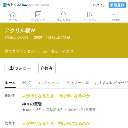
新規登録
ログイン
KADOKAWA Group
ホーム
ランキング
小説を探す
マイページ
その他
アクリル板W
@kusunoki009
2020年1月19日
に登録
異世界ファンタジー
詩・童話・その他
フォロー
共有
ホーム
小説
7
コレクション
1
近況ノート
30
おすすめレビュー
6
最新作
人が神となるとき、神は何になるのか
神々の黄昏
★
102
SF
完結済
5
話
2025年2月3日
更新
代表作
人が神となるとき、神は何になるのか