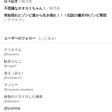
日々記す
／
秋乃光
不思議なオオカミちゃん！
／
秋乃光
突如現れたゾンビ達から生き残れ！！！伝説の傭兵VSゾンビ軍団
／
テマキズシ
ユーザーのフォロー
もっと見る
クソエイム
@kusoeimu
駄目りんご
@ringo37
未人（みと）
@mitoneko13
マッシー
@masayasu-kawahara
緑色のドロドロした液体
@about2mm
@yoshitak