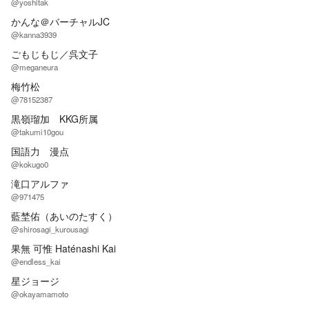
@yoshitak
かんな＠バーチャルJC
@kanna3939
ごもじもじ／呉文子
@meganeura
梅竹松
@78152387
黒嶺瑠加 KKG所属
@takumi10gou
国語力 漫点
@kokugo0
滝口アルファ
@971475
藍埜佑（あいのたすく）
@shirosagi_kurousagi
果無 可惟 Haténashi Kai
@endless_kai
星ジョージ
@okayamamoto