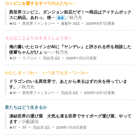
コンビニを愛するすべての人たちへ…
異世界コンビニ、ダンジョン前店だぞ！〜商品はアイテムボック
スに納品。あれっ、移…
／
秋乃光
最新
★
62
異世界ファンタジー
連載中
30
話
2026年8月7日
更新
そんなことよりカキヨミしようぜ！
俺の書いたヒロインがAIに『ヤンデレ』と評される件を相談した
後輩ちゃんがひょっ…
／
秋乃光
★
23
ラブコメ
完結済
2
話
2026年1月21日
更新
わたしま～つわ～ いつまでもま～つ～わ～
ドラゴンのいる異世界で、あとから来るはずの夫を待っていま
す。
／
秋乃光
★
40
異世界ファンタジー
完結済
4
話
2025年12月1日
更新
君たちはどう生きるか
凍結世界の運び屋 大気も凍る世界でサイボーグ運び屋、やって
ます
／
小藪譲治
★
67
SF
完結済
2
話
2026年1月20日
更新