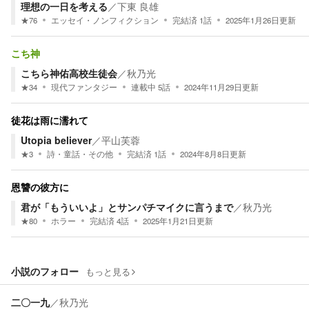
理想の一日を考える
／
下東 良雄
★
76
エッセイ・ノンフィクション
完結済
1
話
2025年1月26日
更新
こち神
こちら神佑高校生徒会
／
秋乃光
★
34
現代ファンタジー
連載中
5
話
2024年11月29日
更新
徒花は雨に濡れて
Utopia believer
／
平山芙蓉
★
3
詩・童話・その他
完結済
1
話
2024年8月8日
更新
恩讐の彼方に
君が「もういいよ」とサンパチマイクに言うまで
／
秋乃光
★
80
ホラー
完結済
4
話
2025年1月21日
更新
小説のフォロー
もっと見る
二〇一九
／
秋乃光