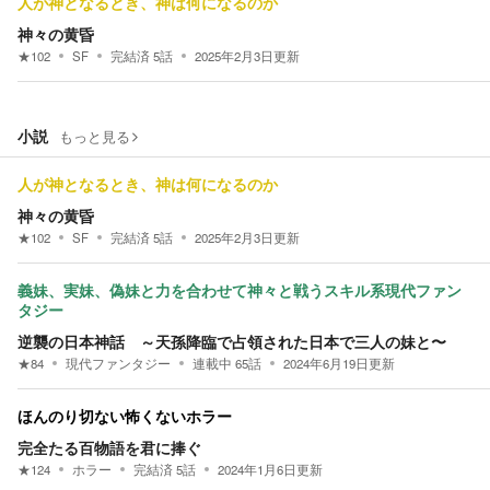
人が神となるとき、神は何になるのか
神々の黄昏
★
102
SF
完結済
5
話
2025年2月3日
更新
小説
もっと見る
人が神となるとき、神は何になるのか
神々の黄昏
★
102
SF
完結済
5
話
2025年2月3日
更新
義妹、実妹、偽妹と力を合わせて神々と戦うスキル系現代ファン
タジー
逆襲の日本神話 ～天孫降臨で占領された日本で三人の妹と〜
★
84
現代ファンタジー
連載中
65
話
2024年6月19日
更新
ほんのり切ない怖くないホラー
完全たる百物語を君に捧ぐ
★
124
ホラー
完結済
5
話
2024年1月6日
更新